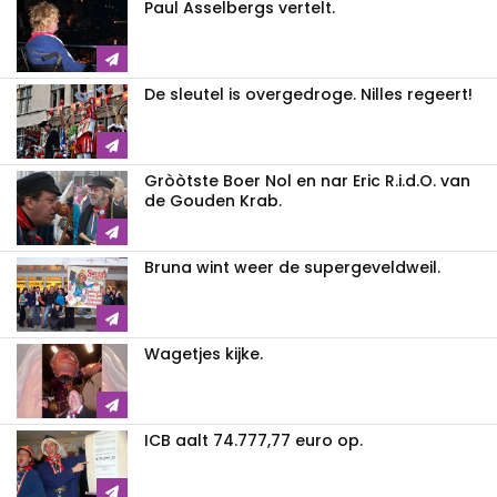
Paul Asselbergs vertelt.
De sleutel is overgedroge. Nilles regeert!
Gròòtste Boer Nol en nar Eric R.i.d.O. van
de Gouden Krab.
Bruna wint weer de supergeveldweil.
Wagetjes kijke.
ICB aalt 74.777,77 euro op.