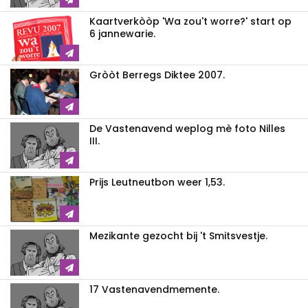
Kaartverkòòp 'Wa zou't worre?' start op
6 jannewarie.
Gròòt Berregs Diktee 2007.
De Vastenavend weplog mè foto Nilles
III.
Prijs Leutneutbon weer 1,53.
Mezikante gezocht bij 't Smitsvestje.
17 Vastenavendmemente.