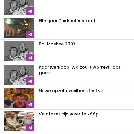
Ellef jaar Zuidmolenstraat
Bal Maskee 2007.
Kaartverkòòp 'Wa zou 't worre?!' lopt
goed.
Nuwe opzet dweilbendfestival.
Veldtekes zijn weer te kòòp.