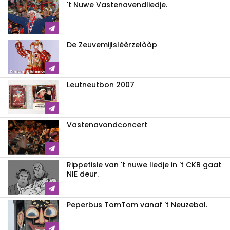
't Nuwe Vastenavendliedje.
De Zeuvemijlslèèrzelòòp
Leutneutbon 2007
Vastenavondconcert
Rippetisie van 't nuwe liedje in 't CKB gaat
NIE deur.
Peperbus TomTom vanaf 't Neuzebal.