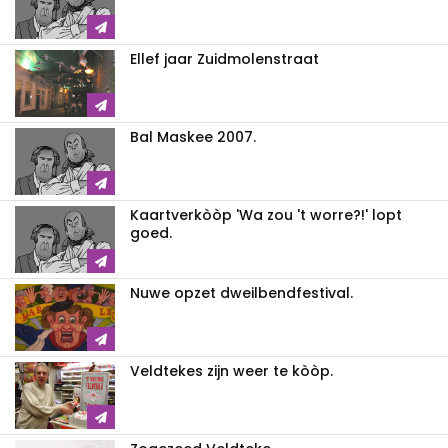
Ellef jaar Zuidmolenstraat
Bal Maskee 2007.
Kaartverkòòp 'Wa zou 't worre?!' lopt
goed.
Nuwe opzet dweilbendfestival.
Veldtekes zijn weer te kòòp.