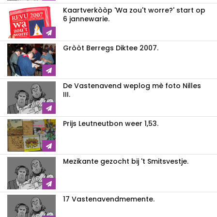
Kaartverkòòp 'Wa zou't worre?' start op
6 jannewarie.
Gròòt Berregs Diktee 2007.
De Vastenavend weplog mè foto Nilles
III.
Prijs Leutneutbon weer 1,53.
Mezikante gezocht bij 't Smitsvestje.
17 Vastenavendmemente.