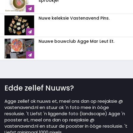
sprookje!
Nuwe keleksie Vastenavend Pins.
Nuuwe bouwclub Agge Mar Leut Et.
Edde zellef Nuuws?
Agge zellef ok nuuws et, meel ons dan op reejaksie @
vastenavend.nl en stuur ok 'n foto mee in òòge
resolusie. 't Liefst 'n liggende foto (landscape) Agge 'n
pooster et, meel ons dan op reejaksie @
vastenavend.nl en stuur de pooster in òòge resolusie. 't
Liefst minimaal 1000 pixels