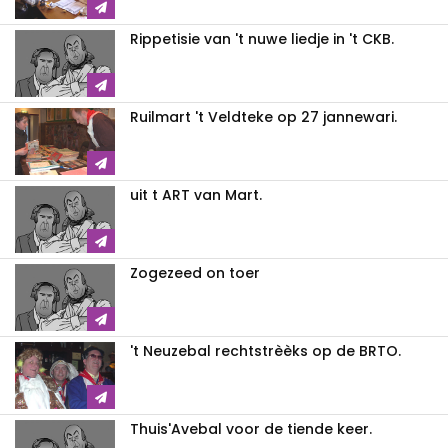
Rippetisie van 't nuwe liedje in 't CKB.
Ruilmart 't Veldteke op 27 jannewari.
uit t ART van Mart.
Zogezeed on toer
't Neuzebal rechtstrèèks op de BRTO.
Thuis'Avebal voor de tiende keer.