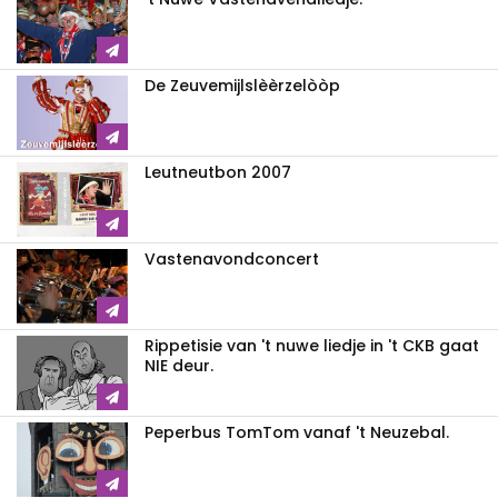
De Zeuvemijlslèèrzelòòp
Leutneutbon 2007
Vastenavondconcert
Rippetisie van 't nuwe liedje in 't CKB gaat
NIE deur.
Peperbus TomTom vanaf 't Neuzebal.