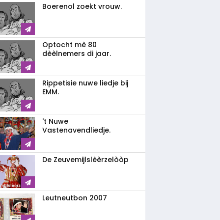
Boerenol zoekt vrouw.
Optocht mè 80
dèèlnemers di jaar.
Rippetisie nuwe liedje bij
EMM.
't Nuwe
Vastenavendliedje.
De Zeuvemijlslèèrzelòòp
Leutneutbon 2007