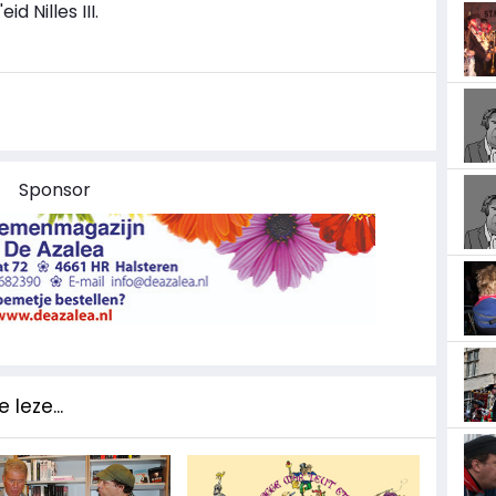
d Nilles III.
Sponsor
 leze...