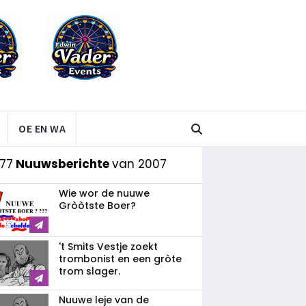
OE EN WA
77
Nuuwsberichte
van 2007
Wie wor de nuuwe
Gròòtste Boer?
't Smits Vestje zoekt
trombonist en een gròte
trom slager.
Nuuwe leje van de