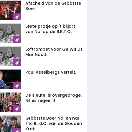
Afscheid van de Gròòtste
Boer.
Leste pratje op 't biljart
van Nol op de B.R.T.O.
Loftrompet voor Ge Wit Ut
Mar Nooit.
Paul Asselbergs vertelt.
De sleutel is overgedroge.
Nilles regeert!
Gròòtste Boer Nol en nar
Eric R.i.d.O. van de Gouden
Krab.