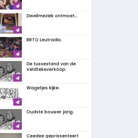
Dweilmeziek ontmoet...
BRTO Leutradio.
De tussestand van de
Veldtekeverkòòp.
Wagetjes kijke.
Oudste bouwer jarig.
Ceedee geprissenteert