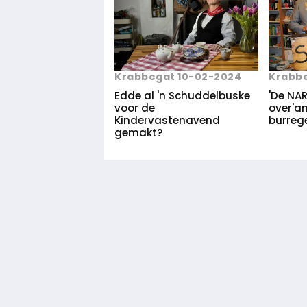
Krabbegat 10-02-2024
Krabbe
Edde al 'n Schuddelbuske
'De NAR
voor de
over'a
Kindervastenavend
burrege
gemakt?