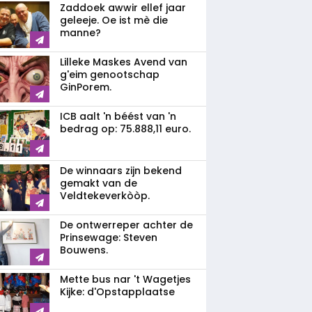
Zaddoek awwir ellef jaar
geleeje. Oe ist mè die
manne?
Lilleke Maskes Avend van
g'eim genootschap
GinPorem.
ICB aalt 'n béést van 'n
bedrag op: 75.888,11 euro.
De winnaars zijn bekend
gemakt van de
Veldtekeverkòòp.
De ontwerreper achter de
Prinsewage: Steven
Bouwens.
Mette bus nar 't Wagetjes
Kijke: d'Opstapplaatse