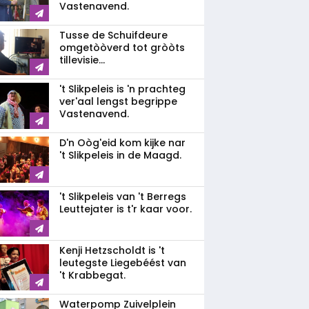
Vastenavend.
Tusse de Schuifdeure
omgetòòverd tot gròòts
tillevisie...
't Slikpeleis is 'n prachteg
ver'aal lengst begrippe
Vastenavend.
D'n Oòg'eid kom kijke nar
't Slikpeleis in de Maagd.
't Slikpeleis van 't Berregs
Leuttejater is t'r kaar voor.
Kenji Hetzscholdt is 't
leutegste Liegebéést van
't Krabbegat.
Waterpomp Zuivelplein