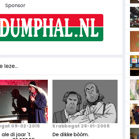
Sponsor
 leze...
gat 09-02-2015
Krabbegat 26-01-2006
ale di jaar 't
De dikke bòòm.