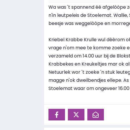
Wa was 't spannend éé afgelòòpe zon
n'in leutpeleis de Stoelemat. Wallie
beesje was weggelòòpe en morrege
Kriebel Krabbe Krulle wul dèèrom ok
vrage n'om mee te komme zoeke en zo
verzameld om 14.00 uur bij de Bloksta
Krabbekes en Kreukeltjes mar ok a
Netuurlek wor 't zoeke 'n stuk leuteg
magge n'ok dweilbendjes ellepe. As 
Stoelemat waar om ongeveer 16.00 uu