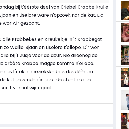
dag bij t'éérste deel van Kriebel Krabbe Krulle
, Sjaan en Liselore ware n'opzoek nar de kat. Da
 wor wir gezocht.
 alle Krabbekes en Kreukeltje in 't Krabbegat
 Wallie, Sjaan en Liselore t'ellepe. D'r wor
lle bij 't Zusje voor de deur. Nie allééneg de
lle gròòte Krabbe magge komme n'ellepe.
er as t'r ok 'n meziekske bij is dus dèèrom
de kat gevonde n'is gaat de stoet nar de
r 't ver'aal wijer gaat.