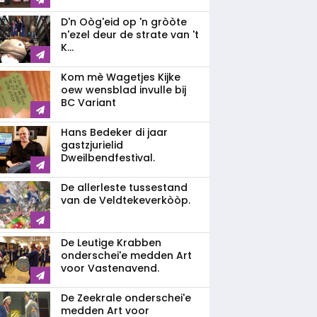
D'n Oòg'eid op 'n gròòte
n'ezel deur de strate van 't
K...
Kom mè Wagetjes Kijke
oew wensblad invulle bij
BC Variant
Hans Bedeker di jaar
gastzjurielid
Dweilbendfestival.
De allerleste tussestand
van de Veldtekeverkòòp.
De Leutige Krabben
onderschei'e medden Art
voor Vastenavend.
De Zeekrale onderschei'e
medden Art voor