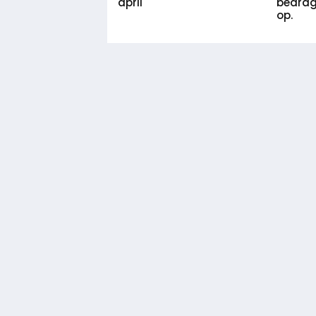
bedrag
april
op.