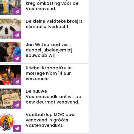
kreg omkasting voor de
Vastenavend.
De kleine Veldteke brosj is
éémaal uitverkocht!
Jan Wittebrood viert
dubbel jubeleejem bij
Bouwclub Wij.
Kriebel Krabbe Krulle:
morrege n'om 14 uur
verzamele.
De nuuwe
Vastenavendkrant wir op
oew deurmat venavend.
Voetbalklup MOC ouw
venavend 'n gròòts
VastenavendBAL.