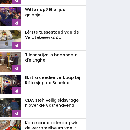
Witte nog? Ellef jaar
geleeje...
Eérste tussestand van de
Veldtekeverkòòp.
't Inschrijve is begonne in
d'n Enghel.
Ekstra ceedee verkòòp bij
Ròòksjop de Schelde
CDA stelt veilig'eidsvrage
n'over de Vastenavend.
Kommende zaterdag wir
de verzamelbeurs van 't