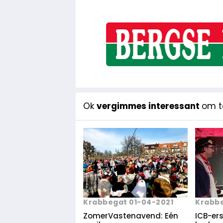
Ok
vergimmes interessant
om te
Krabbe
Krabbegat 01-04-2021
ICB-ers 
ZomerVastenavend: Eén