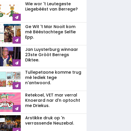
Wie wor 't Leutegeste
Liegebéést van Berrege?
Ge Wit 't Mar Nooit kom
mè Bééstachtege Selfie
Epp.
Jan Luysterburg winnaar
23ste Gròòt Berregs
Diktee.
Tullepetaone komme trug
mè lediek tege
n'antwoord.
Retekoel, VET mar verral
Knoerard nar d'n optocht
me Driekus.
Arstikke druk op 'n
verrassende Neuzebal.