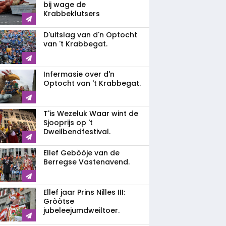
bij wage de
Krabbeklutsers
D'uitslag van d'n Optocht
van 't Krabbegat.
Infermasie over d'n
Optocht van 't Krabbegat.
T'is Wezeluk Waar wint de
Sjooprijs op 't
Dweilbendfestival.
Ellef Gebòòje van de
Berregse Vastenavend.
Ellef jaar Prins Nilles III:
Gròòtse
jubeleejumdweiltoer.