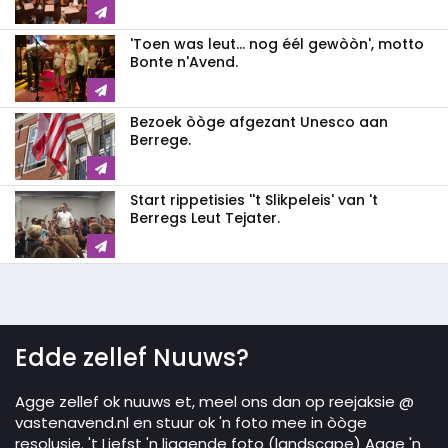
'Toen was leut... nog éél gewòòn', motto
Bonte n'Avend.
Bezoek òòge afgezant Unesco aan
Berrege.
Start rippetisies ''t Slikpeleis' van 't
Berregs Leut Tejater.
Edde zellef Nuuws?
Agge zellef ok nuuws et, meel ons dan op reejaksie @
vastenavend.nl en stuur ok 'n foto mee in òòge
resolusie. 't Liefst 'n liggende foto (landscape) Agge 'n