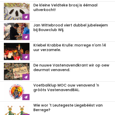
De kleine Veldteke brosj is éémaal
uitverkocht!
Jan Wittebrood viert dubbel jubeleejem
bij Bouwclub Wij.
Kriebel Krabbe Krulle: morrege n'om 14
uur verzamele.
De nuuwe Vastenavendkrant wir op oew
deurmat venavend.
Voetbalklup MOC ouw venavend 'n
gròòts VastenavendBAL.
Wie wor 't Leutegeste Liegebéést van
Berrege?