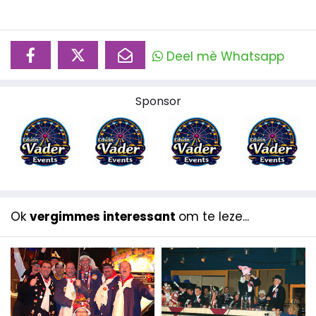
Deel mè Whatsapp
Sponsor
Ok
vergimmes interessant
om te leze...