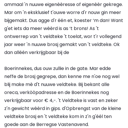
ammaal 'n nuuwe eigenèèresse of eigenèèr gekrege.
Mar om 'n eksklusief t'ouwe worre d'r nouw gin meer
bijgemakt. Dus agge d'r één et, koester ‘m dan! Want
g'et iets da meer wèèrd is as ‘t brons! As 't
ontwerrep van 't veldteke 't toelat, wor t'r vollegend
jaar weer 'n nuuwe brosj gemakt van 't veldteke. Ok
dan alléén verkrijgbaar bij de
Boerinnekes, dus ouw zullie in de gate. Mar edde
neffe de brosj gegrepe, dan kenne me n'oe nog wel
blij make mè d't nuuwe veldteke. Bij bekant alle
oreca, verkòòpadresse en de Boerinnekes nog
verkrijgbaar voor € 4,-. 't Veldteke is vast en zeker
z'n gewicht wèèrd in gips. d'Opbrengst van de kleine
veldteke brosj en 't veldteke kom in z'n g'éél ten
goede aan de Berregse Vastenavend.