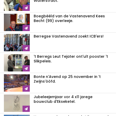
Waterstraot.
Boegbééld van de Vastenavend Kees
Becht (99) overleeje.
Berregse Vastenavend zoekt ICB'ers!
't Berregs Leut Tejater ont'ult pooster 't
Slikpeleis.
Bonte n'Avend op 25 november in 't
Zwijns'òòfd.
Jubeleejemjaar vor 4 x11 jarege
bouwclub d'Ekseketel.