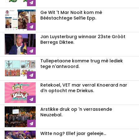
Ge Wit 't Mar Nooit kom mè
Bééstachtege Selfie Epp.
Jan Luysterburg winnaar 23ste Gròòt
Berregs Diktee.
Tullepetaone komme trug mè lediek
tege n'antwoord.
Retekoel, VET mar verral Knoerard nar
d'n optocht me Driekus.
Arstikke druk op 'n verrassende
Neuzebal.
Witte nog? Ellef jaar geleeje...