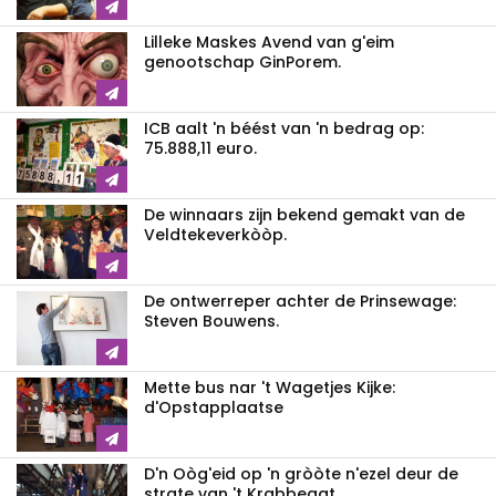
Lilleke Maskes Avend van g'eim
genootschap GinPorem.
ICB aalt 'n béést van 'n bedrag op:
75.888,11 euro.
De winnaars zijn bekend gemakt van de
Veldtekeverkòòp.
De ontwerreper achter de Prinsewage:
Steven Bouwens.
Mette bus nar 't Wagetjes Kijke:
d'Opstapplaatse
D'n Oòg'eid op 'n gròòte n'ezel deur de
strate van 't Krabbegat.