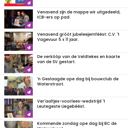
Venavend zijn de mappe wir uitgedeeld,
ICB-ers op pad
Venavend gròòt jubeleejemféést: C.V. 't
Vagevuur 5 x 11 jaar.
De verkòòp van de Veldtekes en kaarte
van de SV gestart.
'n Geslaagde ope dag bij bouwclub de
Waterstraot.
Ver'aaltjes-voorlees-wedstrijd 't
Leutegeste Liegebéést.
Kommende zondag ope dag bij BC de