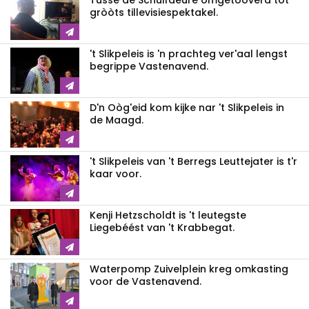
Tusse de Schuifdeure omgetòòverd tot
gròòts tillevisiespektakel.
't Slikpeleis is 'n prachteg ver'aal lengst
begrippe Vastenavend.
D'n Oòg'eid kom kijke nar 't Slikpeleis in
de Maagd.
't Slikpeleis van 't Berregs Leuttejater is t'r
kaar voor.
Kenji Hetzscholdt is 't leutegste
Liegebéést van 't Krabbegat.
Waterpomp Zuivelplein kreg omkasting
voor de Vastenavend.