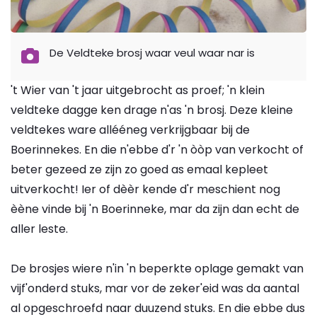
De Veldteke brosj waar veul waar nar is
't Wier van 't jaar uitgebrocht as proef; 'n klein
veldteke dagge ken drage n'as 'n brosj. Deze kleine
veldtekes ware allééneg verkrijgbaar bij de
Boerinnekes. En die n'ebbe d'r 'n òòp van verkocht of
beter gezeed ze zijn zo goed as emaal kepleet
uitverkocht! Ier of dèèr kende d'r meschient nog
èène vinde bij 'n Boerinneke, mar da zijn dan echt de
aller leste.
De brosjes wiere n'in 'n beperkte oplage gemakt van
vijf'onderd stuks, mar vor de zeker'eid was da aantal
al opgeschroefd naar duuzend stuks. En die ebbe dus