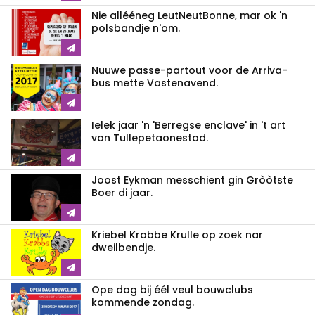
Nie allééneg LeutNeutBonne, mar ok 'n
polsbandje n'om.
Nuuwe passe-partout voor de Arriva-
bus mette Vastenavend.
Ielek jaar 'n 'Berregse enclave' in 't art
van Tullepetaonestad.
Joost Eykman messchient gin Gròòtste
Boer di jaar.
Kriebel Krabbe Krulle op zoek nar
dweilbendje.
Ope dag bij éél veul bouwclubs
kommende zondag.