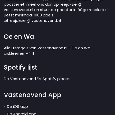
pooster et, meel ons dan op reejaksie @
vastenavend.nl en stuur de pooster in òòge resolusie. 't
Liefst minimaal 1000 pixels
reejaksie @ vastenavend.nl
Oe en Wa
Alle uisregels van Vastenavend.nl - Oe en Wa
diskleemer V4.11
Spotify lijst
De Vastenavend.FM Spotify pleelist
Vastenavend App
De iOS app
De Android app