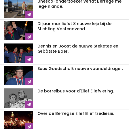
Unesco-onderzoeker verlat Berrege mè
lege n'ande.
Di jaar mar liefst 8 nuuwe leje bij de
Stichting Vastenavend
Dennis en Joost de nuuwe Steketee en
Gròòtste Boer.
Suus Goedschalk nuuwe vaandeldrager.
De borrelbus voor d'Ellef Ellefviering.
Over de Berregse Ellef Ellef trediesie.