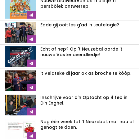
Nuuwe LeutNeutBon ok 'n bietje 'n
persòòlek ontwerrep.
Edde gij ooit les g'ad in Leutelogie?
Echt of nep? Op 't Neuzebal oorde 't
nuuwe Vastenavendliedje!
't Veldteke di jaar ok as broche te kòòp.
Inschrijve voor d'n Optocht op 4 feb in
D'n Enghel.
Nog één week tot 't Neuzebal, mar nou al
genogt te doen.