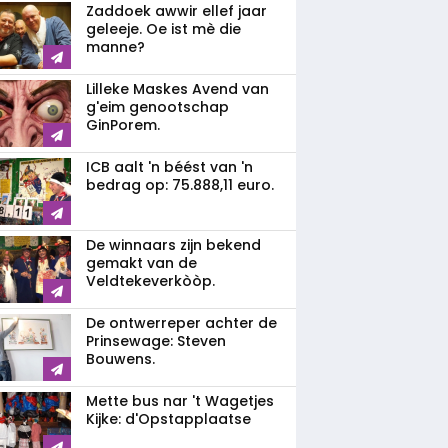
Zaddoek awwir ellef jaar
geleeje. Oe ist mè die
manne?
Lilleke Maskes Avend van
g'eim genootschap
GinPorem.
ICB aalt 'n béést van 'n
bedrag op: 75.888,11 euro.
De winnaars zijn bekend
gemakt van de
Veldtekeverkòòp.
De ontwerreper achter de
Prinsewage: Steven
Bouwens.
Mette bus nar 't Wagetjes
Kijke: d'Opstapplaatse