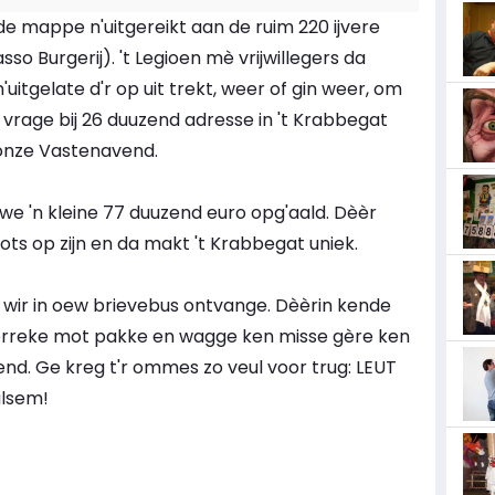
 de mappe n'uitgereikt aan de ruim 220 ijvere
so Burgerij). 't Legioen mè vrijwillegers da
itgelate d'r op uit trekt, weer of gin weer, om
rage bij 26 duuzend adresse in 't Krabbegat
 onze Vastenavend.
we 'n kleine 77 duuzend euro opg'aald. Dèèr
ts op zijn en da makt 't Krabbegat uniek.
 wir in oew brievebus ontvange. Dèèrin kende
erreke mot pakke en wagge ken misse gère ken
d. Ge kreg t'r ommes zo veul voor trug: LEUT
alsem!