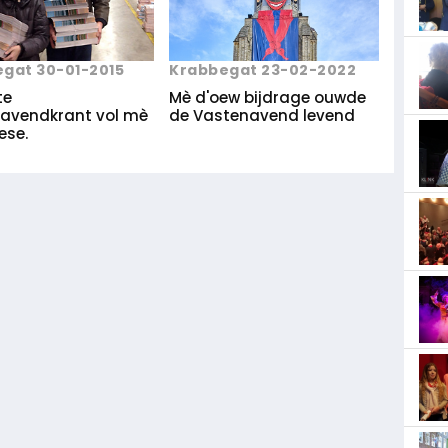
gat 30-01-2015
Krabbegat 23-02-2022
te
Mè d'oew bijdrage ouwde
avendkrant vol mè
de Vastenavend levend
ese.