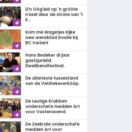
D'n Oòg'eid op 'n gròòte
n'ezel deur de strate van 't
K...
Kom mè Wagetjes Kijke
oew wensblad invulle bij
BC Variant
Hans Bedeker di jaar
gastzjurielid
Dweilbendfestival.
De allerleste tussestand
van de Veldtekeverkòòp.
De Leutige Krabben
onderschei'e medden Art
voor Vastenavend.
De Zeekrale onderschei'e
medden Art voor