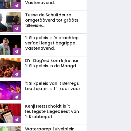
Vastenavend.
Tusse de Schuifdeure
omgetòòverd tot gròòts
tillevisie...
't Slikpeleis is 'n prachteg
ver'aal lengst begrippe
Vastenavend.
D'n Oòg'eid kom kijke nar
't Slikpeleis in de Maagd.
't Slikpeleis van 't Berregs
Leuttejater is t'r kaar voor.
Kenji Hetzscholdt is 't
leutegste Liegebéést van
't Krabbegat.
Waterpomp Zuivelplein