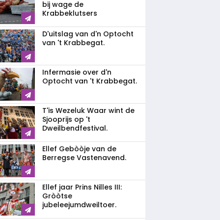
bij wage de
Krabbeklutsers
D'uitslag van d'n Optocht
van 't Krabbegat.
Infermasie over d'n
Optocht van 't Krabbegat.
T'is Wezeluk Waar wint de
Sjooprijs op 't
Dweilbendfestival.
Ellef Gebòòje van de
Berregse Vastenavend.
Ellef jaar Prins Nilles III:
Gròòtse
jubeleejumdweiltoer.