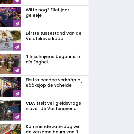
Witte nog? Ellef jaar
geleeje...
Eérste tussestand van de
Veldtekeverkòòp.
't Inschrijve is begonne in
d'n Enghel.
Ekstra ceedee verkòòp bij
Ròòksjop de Schelde
CDA stelt veilig'eidsvrage
n'over de Vastenavend.
Kommende zaterdag wir
de verzamelbeurs van 't