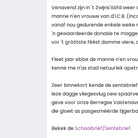
Venavend zijn in 't Zwijns'òòfd weer
manne n'en vrouwe van d'I.C.B. (Incas
vanaf nou gedurende enkele weke n'u
'n gewaardeerde donasie te magge v
vor 't gròòtste féést damme viere,
Fleet jaar ebbe de manne n'en vrou
kenne me n'as stad netuurlek apetro
Zeer binnekort kende de sentebrief
leze dagge vliegesvlug oew spaarv
geve voor onze Berregse Vastenaven
die gloeit as pasgesmèèrde tijgerb
Bekek de
Schooibrief/Sentebrief
.