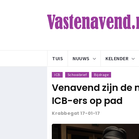
TUIS
NUUWS
KELENDER
ICB
Schooibrief
Bijdrage
Venavend zijn de 
ICB-ers op pad
Krabbegat 17-01-17