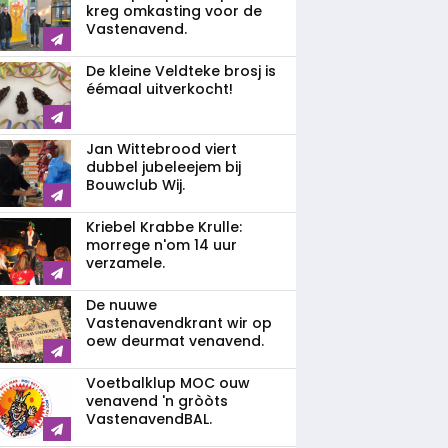
kreg omkasting voor de
Vastenavend.
De kleine Veldteke brosj is
éémaal uitverkocht!
Jan Wittebrood viert
dubbel jubeleejem bij
Bouwclub Wij.
Kriebel Krabbe Krulle:
morrege n'om 14 uur
verzamele.
De nuuwe
Vastenavendkrant wir op
oew deurmat venavend.
Voetbalklup MOC ouw
venavend 'n gròòts
VastenavendBAL.