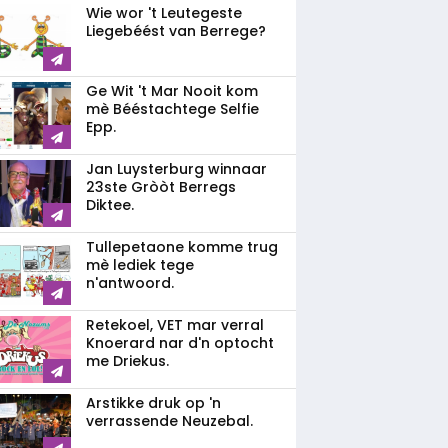
Wie wor 't Leutegeste
Liegebéést van Berrege?
Ge Wit 't Mar Nooit kom
mè Bééstachtege Selfie
Epp.
Jan Luysterburg winnaar
23ste Gròòt Berregs
Diktee.
Tullepetaone komme trug
mè lediek tege
n'antwoord.
Retekoel, VET mar verral
Knoerard nar d'n optocht
me Driekus.
Arstikke druk op 'n
verrassende Neuzebal.