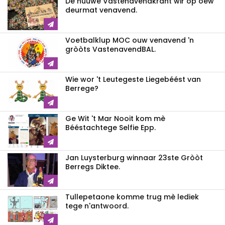
De nuuwe Vastenavendkrant wir op oew
deurmat venavend.
Voetbalklup MOC ouw venavend 'n
gròòts VastenavendBAL.
Wie wor 't Leutegeste Liegebéést van
Berrege?
Ge Wit 't Mar Nooit kom mè
Bééstachtege Selfie Epp.
Jan Luysterburg winnaar 23ste Gròòt
Berregs Diktee.
Tullepetaone komme trug mè lediek
tege n'antwoord.