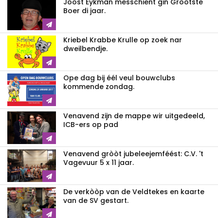
Joost Eykman messchient gin Gròòtste
Boer di jaar.
Kriebel Krabbe Krulle op zoek nar
dweilbendje.
Ope dag bij éél veul bouwclubs
kommende zondag.
Venavend zijn de mappe wir uitgedeeld,
ICB-ers op pad
Venavend gròòt jubeleejemféést: C.V. 't
Vagevuur 5 x 11 jaar.
De verkòòp van de Veldtekes en kaarte
van de SV gestart.