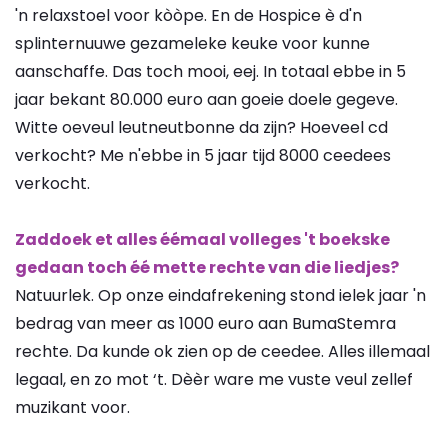
'n relaxstoel voor kòòpe. En de Hospice è d'n
splinternuuwe gezameleke keuke voor kunne
aanschaffe. Das toch mooi, eej. In totaal ebbe in 5
jaar bekant 80.000 euro aan goeie doele gegeve.
Witte oeveul leutneutbonne da zijn? Hoeveel cd
verkocht? Me n'ebbe in 5 jaar tijd 8000 ceedees
verkocht.
Zaddoek et alles éémaal volleges 't boekske
gedaan toch éé mette rechte van die liedjes?
Natuurlek. Op onze eindafrekening stond ielek jaar 'n
bedrag van meer as 1000 euro aan BumaStemra
rechte. Da kunde ok zien op de ceedee. Alles illemaal
legaal, en zo mot ‘t. Dèèr ware me vuste veul zellef
muzikant voor.