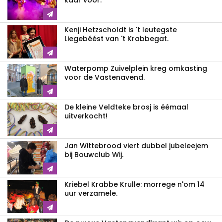
kaar voor.
Kenji Hetzscholdt is 't leutegste
Liegebéést van 't Krabbegat.
Waterpomp Zuivelplein kreg omkasting
voor de Vastenavend.
De kleine Veldteke brosj is éémaal
uitverkocht!
Jan Wittebrood viert dubbel jubeleejem
bij Bouwclub Wij.
Kriebel Krabbe Krulle: morrege n'om 14
uur verzamele.