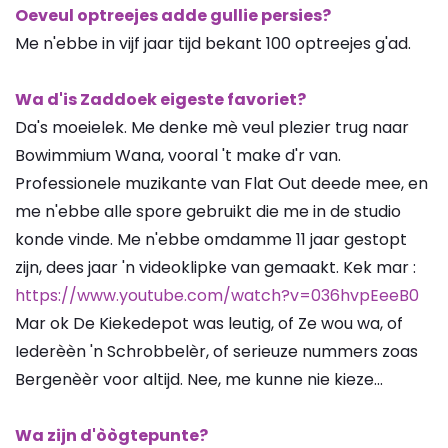
Oeveul optreejes adde gullie persies?
Me n'ebbe in vijf jaar tijd bekant 100 optreejes g'ad.
Wa d'is Zaddoek eigeste favoriet?
Da's moeielek. Me denke mè veul plezier trug naar
Bowimmium Wana, vooral 't make d'r van.
Professionele muzikante van Flat Out deede mee, en
me n'ebbe alle spore gebruikt die me in de studio
konde vinde. Me n'ebbe omdamme 11 jaar gestopt
zijn, dees jaar 'n videoklipke van gemaakt. Kek mar :
https://www.youtube.com/watch?v=036hvpEeeB0
Mar ok De Kiekedepot was leutig, of Ze wou wa, of
Iederèèn 'n Schrobbelèr, of serieuze nummers zoas
Bergenèèr voor altijd. Nee, me kunne nie kieze...
Wa zijn d'òògtepunte?