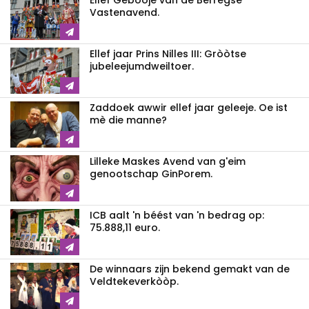
Ellef Gebòòje van de Berregse
Vastenavend.
Ellef jaar Prins Nilles III: Gròòtse
jubeleejumdweiltoer.
Zaddoek awwir ellef jaar geleeje. Oe ist
mè die manne?
Lilleke Maskes Avend van g'eim
genootschap GinPorem.
ICB aalt 'n béést van 'n bedrag op:
75.888,11 euro.
De winnaars zijn bekend gemakt van de
Veldtekeverkòòp.