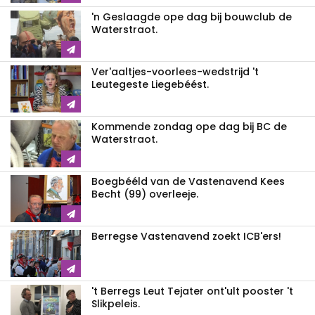
'n Geslaagde ope dag bij bouwclub de
Waterstraot.
Ver'aaltjes-voorlees-wedstrijd 't
Leutegeste Liegebéést.
Kommende zondag ope dag bij BC de
Waterstraot.
Boegbééld van de Vastenavend Kees
Becht (99) overleeje.
Berregse Vastenavend zoekt ICB'ers!
't Berregs Leut Tejater ont'ult pooster 't
Slikpeleis.