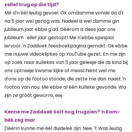
zellef trug op die tijd?
Mè d'n éél leutig gevoel. Ok omdamme vonde da d't
na 5 jaar wel genog was. Nadeel is wel damme gin
jubileum jaar ebbe g'ad. Dèèrom is dees jaar ons
jubileum : ellef jaar gestopt! Me n'ebbe spesjaal
iervoor 'n Zaddoek feesboekpagina gemakt. Ok ebbe
me nuuwe videoklipkes op YouTube gezet. En me zijn
op zoek naar kullekes van 11 jaar geleeje die as kind bij
ons optreeje kwame kijke of messchient wel me
d'ons op de footoo stonde; die zette me dan naast 'n
footoo van nou. Me ebbe al één kulleke gevonde. Wa
zijn ze gròòt geworre, eej.
Kenne me Zaddoek òòit nog trugzien? 'n Kom-
bèk zeg mar
Dèèrin kunne me éél duidelek zijn: Nee. 't Was leutig