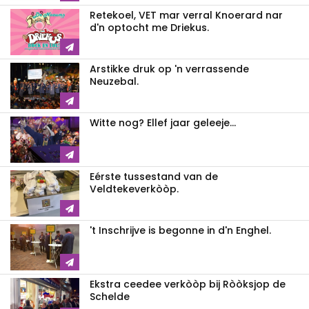
Retekoel, VET mar verral Knoerard nar
d'n optocht me Driekus.
Arstikke druk op 'n verrassende
Neuzebal.
Witte nog? Ellef jaar geleeje...
Eérste tussestand van de
Veldtekeverkòòp.
't Inschrijve is begonne in d'n Enghel.
Ekstra ceedee verkòòp bij Ròòksjop de
Schelde