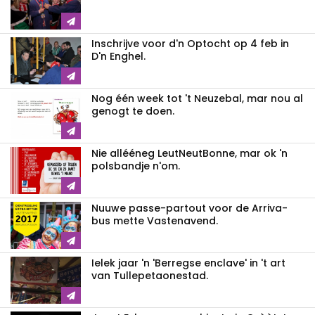
Inschrijve voor d'n Optocht op 4 feb in
D'n Enghel.
Nog één week tot 't Neuzebal, mar nou al
genogt te doen.
Nie allééneg LeutNeutBonne, mar ok 'n
polsbandje n'om.
Nuuwe passe-partout voor de Arriva-
bus mette Vastenavend.
Ielek jaar 'n 'Berregse enclave' in 't art
van Tullepetaonestad.