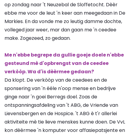
op zondag naar 't Neuzebal de Sloffetocht. Dèèr
ebbe me voor de leut 'n keer aan meegedaan in De
Markies. En da vonde me zo leutig damme dochte,
volleged jaar weer, mar dan gaan me 'n ceedee
make. Zogezeed, zo gedaan.
Me n'ebbe begrepe da gullie goeje doele n'ebbe
gesteund mè d'opbrengst van de ceedee
verkòòp. Wa d'is dèèrmee gedaan?
Da klopt. De verkòòp van de ceedees en de
sponsering van 'n ééle n'oop mense en bedrijve
ginge naar 'n goei Berregs doel. Zoas de
ontspanningsafdeling van 't ABG, de Vriende van
Lievensbergen en de Hospice. 't ABG è t'r allerlei
aktiviteite mè tie lieve menskes kunne doen. De VvL
kon dèèrmee 'n komputer voor affasiepatsjente en