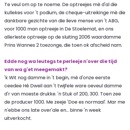
Te veul om op te noeme. De optreejes mè d'al die
kullekes voor 't podium, de cheque-uitreikinge mè die
dankbare gezichte van die lieve mense van 't ABG,
voor 1000 man optreeje in De Stoelemat, en ons
allerleste optreeje op de sluiting 2006 waardamme
Prins Wannes 2 toezonge, die toen ok afscheid nam.
Edde nog wa leutegs te perleeje n'over die tijd
van wa g'et meegemakt?
'k Wit nog damme in 't begin, mè d'onze eerste
ceedee Hé Dweil aan 't twijfele ware oeveul damme
d'r van moeste drukke. 'n Stuk of 200, 300. Toen zee
de producer 1000. Me zeeje 'Doe es normaal'. Mar me
n'ebbe ons late over'ale en… binne 'n week
uitverkocht.