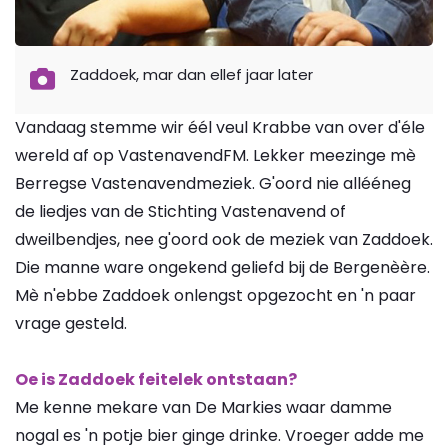
Zaddoek, mar dan ellef jaar later
Vandaag stemme wir éél veul Krabbe van over d'éle
wereld af op VastenavendFM. Lekker meezinge mè
Berregse Vastenavendmeziek. G'oord nie allééneg
de liedjes van de Stichting Vastenavend of
dweilbendjes, nee g'oord ook de meziek van Zaddoek.
Die manne ware ongekend geliefd bij de Bergenèère.
Mè n'ebbe Zaddoek onlengst opgezocht en 'n paar
vrage gesteld.
Oe is Zaddoek feitelek ontstaan?
Me kenne mekare van De Markies waar damme
nogal es 'n potje bier ginge drinke. Vroeger adde me