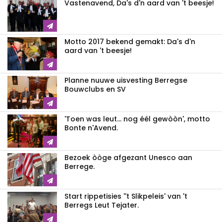
Vastenavend, Da's d'n aard van 't beesje!
Motto 2017 bekend gemakt: Da's d'n
aard van 't beesje!
Planne nuuwe uisvesting Berregse
Bouwclubs en SV
'Toen was leut... nog éél gewòòn', motto
Bonte n'Avend.
Bezoek òòge afgezant Unesco aan
Berrege.
Start rippetisies ''t Slikpeleis' van 't
Berregs Leut Tejater.