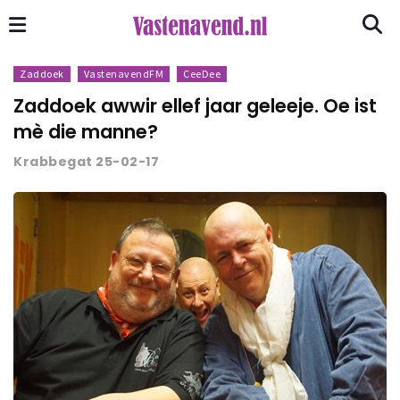
Zaddoek
VastenavendFM
CeeDee
Zaddoek awwir ellef jaar geleeje. Oe ist
mè die manne?
Krabbegat 25-02-17