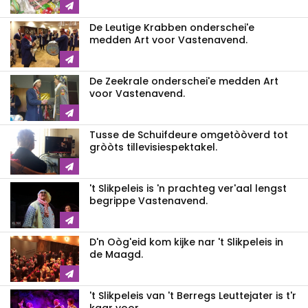
De Leutige Krabben onderschei'e
medden Art voor Vastenavend.
De Zeekrale onderschei'e medden Art
voor Vastenavend.
Tusse de Schuifdeure omgetòòverd tot
gròòts tillevisiespektakel.
't Slikpeleis is 'n prachteg ver'aal lengst
begrippe Vastenavend.
D'n Oòg'eid kom kijke nar 't Slikpeleis in
de Maagd.
't Slikpeleis van 't Berregs Leuttejater is t'r