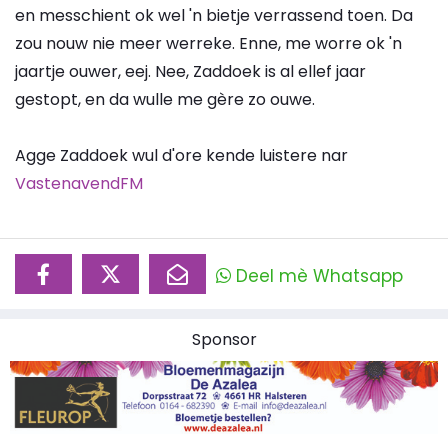
en messchient ok wel 'n bietje verrassend toen. Da
zou nouw nie meer werreke. Enne, me worre ok 'n
jaartje ouwer, eej. Nee, Zaddoek is al ellef jaar
gestopt, en da wulle me gère zo ouwe.
Agge Zaddoek wul d'ore kende luistere nar
VastenavendFM
Deel mè Whatsapp
Sponsor