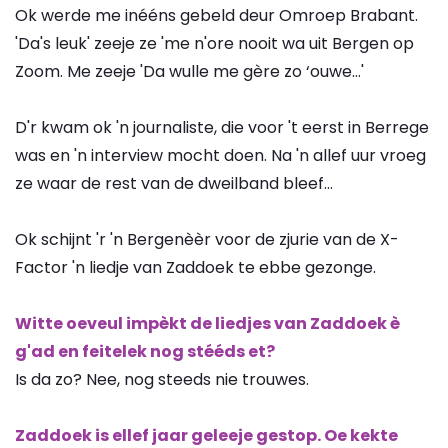
Ok werde me inééns gebeld deur Omroep Brabant.
'Da's leuk' zeeje ze 'me n'ore nooit wa uit Bergen op
Zoom. Me zeeje 'Da wulle me gère zo ‘ouwe…'
D'r kwam ok 'n journaliste, die voor 't eerst in Berrege
was en 'n interview mocht doen. Na 'n allef uur vroeg
ze waar de rest van de dweilband bleef…
Ok schijnt 'r 'n Bergenèèr voor de zjurie van de X-
Factor 'n liedje van Zaddoek te ebbe gezonge.
Witte oeveul impèkt de liedjes van Zaddoek è
g'ad en feitelek nog stééds et?
Is da zo? Nee, nog steeds nie trouwes.
Zaddoek is ellef jaar geleeje gestop. Oe kekte