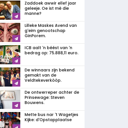
Zaddoek awwir ellef jaar
geleeje. Oe ist mè die
manne?
Lilleke Maskes Avend van
g'eim genootschap
GinPorem.
ICB aalt 'n béést van 'n
bedrag op: 75.888,11 euro.
De winnaars zijn bekend
gemakt van de
Veldtekeverkòòp.
De ontwerreper achter de
Prinsewage: Steven
Bouwens.
Mette bus nar 't Wagetjes
Kijke: d'Opstapplaatse