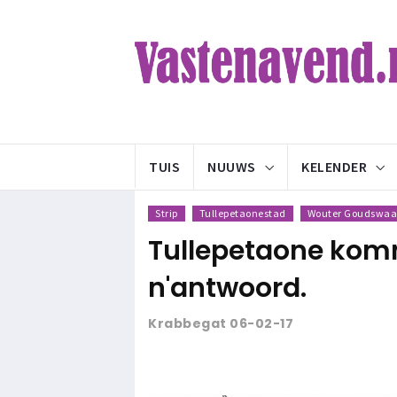
TUIS
NUUWS
KELENDER
Strip
Tullepetaonestad
Wouter Goudswaa
Tullepetaone komm
n'antwoord.
Krabbegat 06-02-17