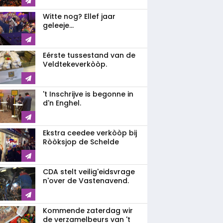
Witte nog? Ellef jaar
geleeje...
Eérste tussestand van de
Veldtekeverkòòp.
't Inschrijve is begonne in
d'n Enghel.
Ekstra ceedee verkòòp bij
Ròòksjop de Schelde
CDA stelt veilig'eidsvrage
n'over de Vastenavend.
Kommende zaterdag wir
de verzamelbeurs van 't