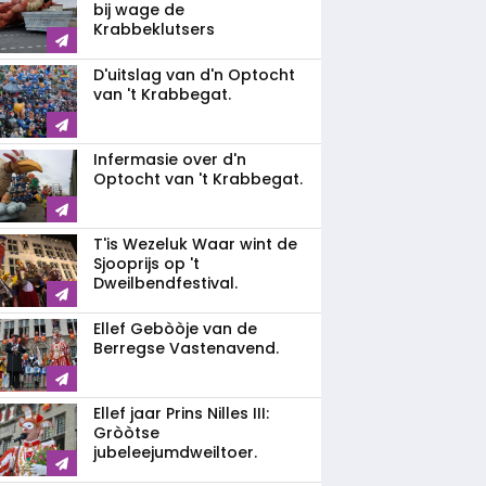
bij wage de
Krabbeklutsers
D'uitslag van d'n Optocht
van 't Krabbegat.
Infermasie over d'n
Optocht van 't Krabbegat.
T'is Wezeluk Waar wint de
Sjooprijs op 't
Dweilbendfestival.
Ellef Gebòòje van de
Berregse Vastenavend.
Ellef jaar Prins Nilles III:
Gròòtse
jubeleejumdweiltoer.