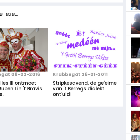
 leze...
gat 08-02-2016
Krabbegat 26-01-2011
illes III ontmoet
Stripkesavend, de ge'eime
Ruben I in 't Bravis
van 't Berregs dialekt
s.
ont'uld!