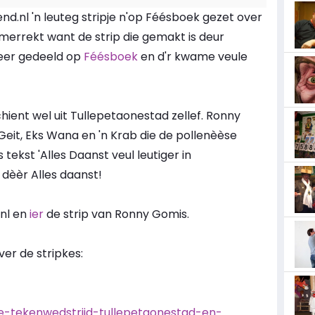
nd.nl 'n leuteg stripje n'op Féésboek gezet over
merrekt want de strip die gemakt is deur
eer gedeeld op
Féésboek
en d'r kwame veule
ient wel uit Tullepetaonestad zellef. Ronny
eit, Eks Wana en 'n Krab die de pollenèèse
ekst 'Alles Daanst veul leutiger in
s dèèr Alles daanst!
.nl en
ier
de strip van Ronny Gomis.
ver de stripkes:
eke-tekenwedstrijd-tullepetaonestad-en-