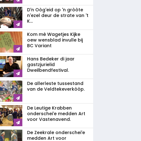
D'n Oòg'eid op 'n gròòte
n'ezel deur de strate van 't
K...
Kom mè Wagetjes Kijke
oew wensblad invulle bij
BC Variant
Hans Bedeker di jaar
gastzjurielid
Dweilbendfestival.
De allerleste tussestand
van de Veldtekeverkòòp.
De Leutige Krabben
onderschei'e medden Art
voor Vastenavend.
De Zeekrale onderschei'e
medden Art voor