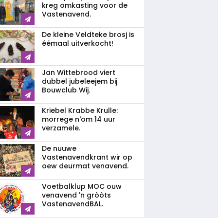
kreg omkasting voor de
Vastenavend.
De kleine Veldteke brosj is
éémaal uitverkocht!
Jan Wittebrood viert
dubbel jubeleejem bij
Bouwclub Wij.
Kriebel Krabbe Krulle:
morrege n'om 14 uur
verzamele.
De nuuwe
Vastenavendkrant wir op
oew deurmat venavend.
Voetbalklup MOC ouw
venavend 'n gròòts
VastenavendBAL.