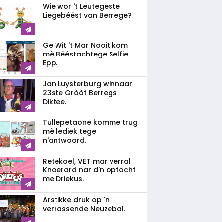
Wie wor 't Leutegeste
Liegebéést van Berrege?
Ge Wit 't Mar Nooit kom
mè Bééstachtege Selfie
Epp.
Jan Luysterburg winnaar
23ste Gròòt Berregs
Diktee.
Tullepetaone komme trug
mè lediek tege
n'antwoord.
Retekoel, VET mar verral
Knoerard nar d'n optocht
me Driekus.
Arstikke druk op 'n
verrassende Neuzebal.