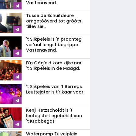
Vastenavend.
Tusse de Schuifdeure
omgetòòverd tot gròòts
tillevisie...
't Slikpeleis is 'n prachteg
ver'aal lengst begrippe
Vastenavend.
D'n Oòg'eid kom kijke nar
't Slikpeleis in de Maagd.
't Slikpeleis van 't Berregs
Leuttejater is t'r kaar voor.
Kenji Hetzscholdt is 't
leutegste Liegebéést van
't Krabbegat.
Waterpomp Zuivelplein