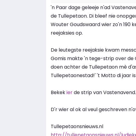
'n Paar dage geleeje n'ad Vastenave
de Tullepetaon. Di bleef nie onopge
Wouter Goudswaard wier zo'n 190 k
reejaksies op.
De leutegste reejaksie kwam messch
Gomis makte 'n tege-strip over de G
doen achter de Tullepetaon mè d'as t
Tullepetaonestad!' 't Motto di jaar i
Bekek
ier
de strip van Vastenavend
D'r wier al ok al veul geschreven n'o
Tullepetaonsnieuws.nl
http://tullepetaonsnieuws.nl/ludi