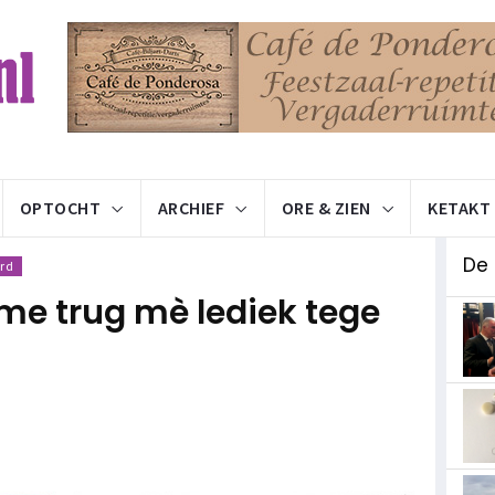
OPTOCHT
ARCHIEF
ORE & ZIEN
KETAKT
De 
rd
e trug mè lediek tege