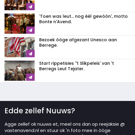
'Toen was leut... nog éél gewòòn', motto
Bonte n'Avend.
Bezoek òòge afgezant Unesco aan
Berrege.
Start rippetisies ''t Slikpeleis' van 't
Berregs Leut Tejater.
Edde zellef Nuuws?
Agge zellef ok nuuws et, meel ons dan op reejaksie @
vastenavend.nl en stuur ok 'n foto mee in òòge