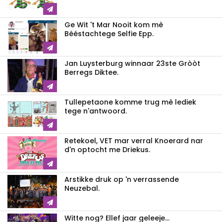
Ge Wit 't Mar Nooit kom mè
Bééstachtege Selfie Epp.
Jan Luysterburg winnaar 23ste Gròòt
Berregs Diktee.
Tullepetaone komme trug mè lediek
tege n'antwoord.
Retekoel, VET mar verral Knoerard nar
d'n optocht me Driekus.
Arstikke druk op 'n verrassende
Neuzebal.
Witte nog? Ellef jaar geleeje...