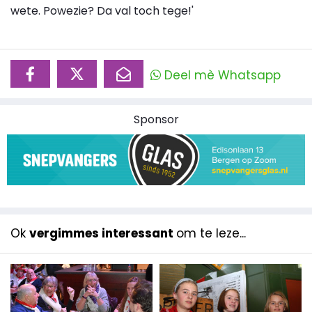
wete. Powezie? Da val toch tege!'
Deel mè Whatsapp
Sponsor
Ok
vergimmes interessant
om te leze...