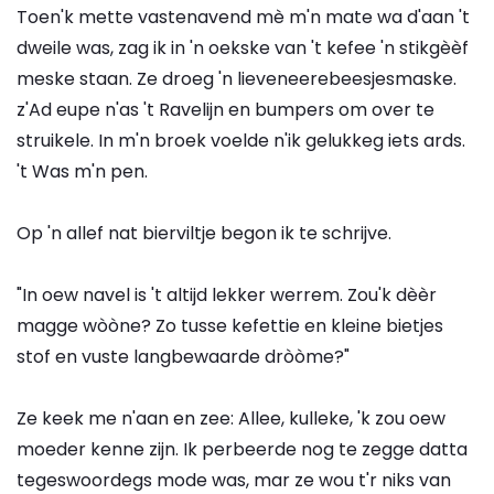
Toen'k mette vastenavend mè m'n mate wa d'aan 't
dweile was, zag ik in 'n oekske van 't kefee 'n stikgèèf
meske staan. Ze droeg 'n lieveneerebeesjesmaske.
z'Ad eupe n'as 't Ravelijn en bumpers om over te
struikele. In m'n broek voelde n'ik gelukkeg iets ards.
't Was m'n pen.
Op 'n allef nat bierviltje begon ik te schrijve.
"In oew navel is 't altijd lekker werrem. Zou'k dèèr
magge wòòne? Zo tusse kefettie en kleine bietjes
stof en vuste langbewaarde dròòme?"
Ze keek me n'aan en zee: Allee, kulleke, 'k zou oew
moeder kenne zijn. Ik perbeerde nog te zegge datta
tegeswoordegs mode was, mar ze wou t'r niks van