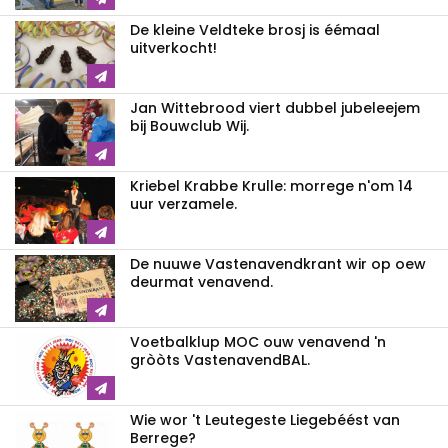
De kleine Veldteke brosj is éémaal
uitverkocht!
Jan Wittebrood viert dubbel jubeleejem
bij Bouwclub Wij.
Kriebel Krabbe Krulle: morrege n'om 14
uur verzamele.
De nuuwe Vastenavendkrant wir op oew
deurmat venavend.
Voetbalklup MOC ouw venavend 'n
gròòts VastenavendBAL.
Wie wor 't Leutegeste Liegebéést van
Berrege?