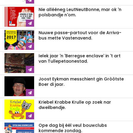
Nie allééneg LeutNeutBonne, mar ok 'n
polsbandje n'om.
Nuuwe passe-partout voor de Arriva-
bus mette Vastenavend.
Ielek jaar 'n 'Berregse enclave' in 't art
van Tullepetaonestad.
Joost Eykman messchient gin Gròòtste
Boer di jaar.
Kriebel Krabbe Krulle op zoek nar
dweilbendje.
Ope dag bij éél veul bouwclubs
kommende zondag.