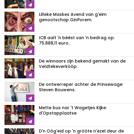
Lilleke Maskes Avend van g'eim
genootschap GinPorem.
ICB aalt 'n béést van 'n bedrag op:
75.888,11 euro.
De winnaars zijn bekend gemakt van de
Veldtekeverkòòp.
De ontwerreper achter de Prinsewage:
Steven Bouwens.
Mette bus nar 't Wagetjes Kijke:
d'Opstapplaatse
D'n Oòg'eid op 'n gròòte n'ezel deur de