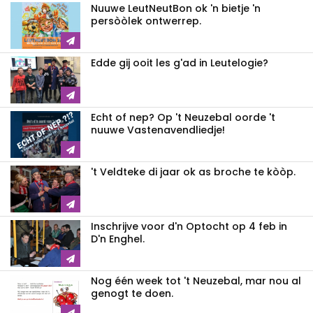
Nuuwe LeutNeutBon ok 'n bietje 'n
persòòlek ontwerrep.
Edde gij ooit les g'ad in Leutelogie?
Echt of nep? Op 't Neuzebal oorde 't
nuuwe Vastenavendliedje!
't Veldteke di jaar ok as broche te kòòp.
Inschrijve voor d'n Optocht op 4 feb in
D'n Enghel.
Nog één week tot 't Neuzebal, mar nou al
genogt te doen.