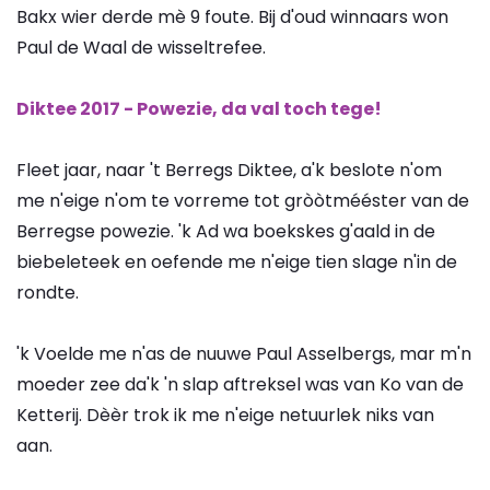
Bakx wier derde mè 9 foute. Bij d'oud winnaars won
Paul de Waal de wisseltrefee.
Diktee 2017 - Powezie, da val toch tege!
Fleet jaar, naar 't Berregs Diktee, a'k beslote n'om
me n'eige n'om te vorreme tot gròòtmééster van de
Berregse powezie. 'k Ad wa boekskes g'aald in de
biebeleteek en oefende me n'eige tien slage n'in de
rondte.
'k Voelde me n'as de nuuwe Paul Asselbergs, mar m'n
moeder zee da'k 'n slap aftreksel was van Ko van de
Ketterij. Dèèr trok ik me n'eige netuurlek niks van
aan.