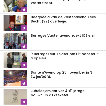
Waterstraot.
Boegbééld van de Vastenavend Kees
Becht (99) overleeje.
Berregse Vastenavend zoekt ICB'ers!
't Berregs Leut Tejater ont'ult pooster 't
Slikpeleis.
Bonte n'Avend op 25 november in 't
Zwijns'òòfd.
Jubeleejemjaar vor 4 x11 jarege
bouwclub d'Ekseketel.