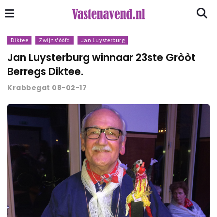
Diktee
Zwijns'òòfd
Jan Luysterburg
Jan Luysterburg winnaar 23ste Gròòt
Berregs Diktee.
Krabbegat 08-02-17