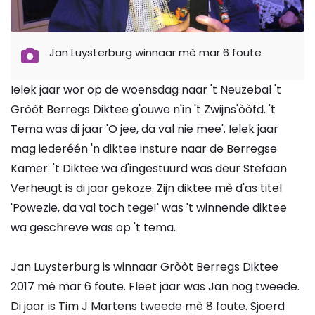
Jan Luysterburg winnaar mè mar 6 foute
Ielek jaar wor op de woensdag naar 't Neuzebal 't
Gròòt Berregs Diktee g'ouwe n'in 't Zwijns'òòfd. 't
Tema was di jaar 'O jee, da val nie mee'. Ielek jaar
mag iederéén 'n diktee insture naar de Berregse
Kamer. 't Diktee wa d'ingestuurd was deur Stefaan
Verheugt is di jaar gekoze. Zijn diktee mè d'as titel
'Powezie, da val toch tege!' was 't winnende diktee
wa geschreve was op 't tema.
Jan Luysterburg is winnaar Gròòt Berregs Diktee
2017 mè mar 6 foute. Fleet jaar was Jan nog tweede.
Di jaar is Tim J Martens tweede mè 8 foute. Sjoerd