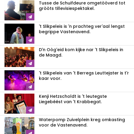
Tusse de Schuifdeure omgetòòverd tot
gròòts tillevisiespektakel.
't Slikpeleis is 'n prachteg ver'aal lengst
begrippe Vastenavend.
D'n Oòg'eid kom kijke nar 't Slikpeleis in
de Maagd.
't Slikpeleis van 't Berregs Leuttejater is t'r
kaar voor.
Kenji Hetzscholdt is 't leutegste
Liegebéést van 't Krabbegat.
Waterpomp Zuivelplein kreg omkasting
voor de Vastenavend.