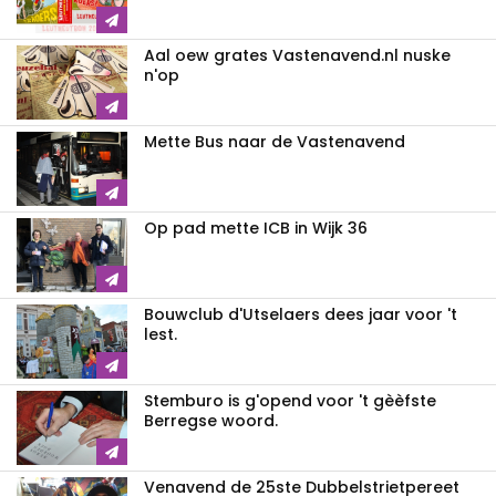
Aal oew grates Vastenavend.nl nuske
n'op
Mette Bus naar de Vastenavend
Op pad mette ICB in Wijk 36
Bouwclub d'Utselaers dees jaar voor 't
lest.
Stemburo is g'opend voor 't gèèfste
Berregse woord.
Venavend de 25ste Dubbelstrietpereet