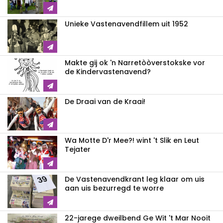
Unieke Vastenavendfillem uit 1952
Makte gij ok 'n Narretòòverstokske vor
de Kindervastenavend?
De Draai van de Kraai!
Wa Motte D'r Mee?! wint 't Slik en Leut
Tejater
De Vastenavendkrant leg klaar om uis
aan uis bezurregd te worre
22-jarege dweilbend Ge Wit 't Mar Nooit