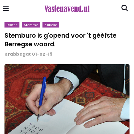
Diktee
Stemme
Kulleke
Stemburo is g'opend voor 't gèèfste
Berregse woord.
Krabbegat 01-02-19