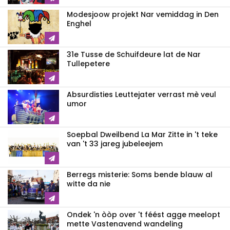
Modesjoow projekt Nar vemiddag in Den
Enghel
31e Tusse de Schuifdeure lat de Nar
Tullepetere
Absurdisties Leuttejater verrast mè veul
umor
Soepbal Dweilbend La Mar Zitte in 't teke
van 't 33 jareg jubeleejem
Berregs misterie: Soms bende blauw al
witte da nie
Ondek 'n òòp over 't féést agge meelopt
mette Vastenavend wandeling