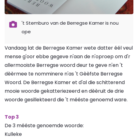
't Stemburo van de Berregse Kamer is nou
ope
Vandaag lat de Berregse Kamer wete datter éél veul
mense g'oor ebbe gegeve n'aan de n'oproep om d'r
allermooiste Berregse woord deur te geve n'en 't
dèèrmee te nomminere n'as 't Gèèfste Berregse
Woord. De Berregse Kamer et d'al die schitterend
mooie woorde gekatteriezeerd en dèèruit de drie
woorde gesillekteerd die 't mééste genoemd ware.
Top 3
De 3 mééste genoemde woorde:
Kulleke