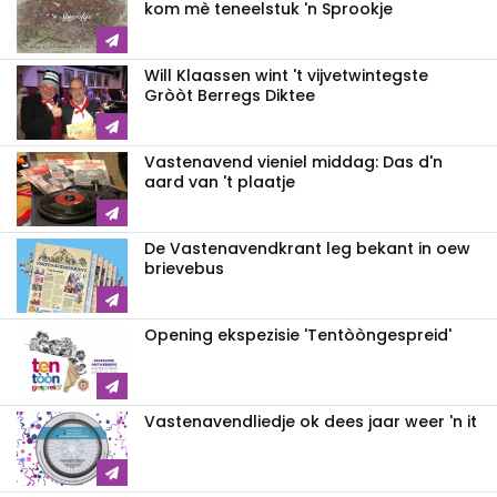
kom mè teneelstuk 'n Sprookje
Will Klaassen wint 't vijvetwintegste
Gròòt Berregs Diktee
Vastenavend vieniel middag: Das d'n
aard van 't plaatje
De Vastenavendkrant leg bekant in oew
brievebus
Opening ekspezisie 'Tentòòngespreid'
Vastenavendliedje ok dees jaar weer 'n it