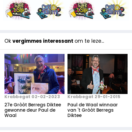
Ok
vergimmes interessant
om te leze...
Krabbegat 29-01-2015
Krabbegat 02-02-2023
Paul de Waal winnaar
27e Gròòt Berregs Diktee
van 't Gròòt Berregs
gewonne deur Paul de
Diktee
Waal