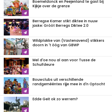
Boemeldonck en Peejenland te gast bij
Kijkje over de grenze
Berregse Kamer stikt diktee in nuuw
jaske: Gròòt Berregs Diktee 2.0
Wildplakke van (Vastenavend) stikkers
doorn in 't òòg van GBWP
Mel d'oe nou al aan voor Tusse de
Schuifdeure
Bouwclubs uit verschillende
randgemééntes rijje mee in d'n Optocht
Edde Geit ok zo werrem?