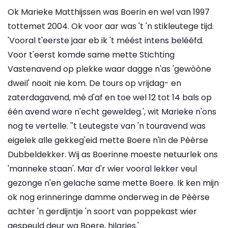
Ok Marieke Matthijssen was Boerin en wel van 1997
tottemet 2004. Ok voor aar was 't 'n stikleutege tijd.
'Vooral t'eerste jaar eb ik 't méést intens belééfd.
Voor t'eerst komde same mette Stichting
Vastenavend op plekke waar dagge n'as 'gewòòne
dweil' nooit nie kom. De tours op vrijdag- en
zaterdagavend, mè d'af en toe wel 12 tot 14 bals op
één avend ware n'echt geweldeg.', wit Marieke n'ons
nog te vertelle. ''t Leutegste van 'n touravend was
eigelek alle gekkeg'eid mette Boere n'in de Pèèrse
Dubbeldekker. Wij as Boerinne moeste netuurlek ons
'manneke staan'. Mar d'r wier vooral lekker veul
gezonge n'en gelache same mette Boere. Ik ken mijn
ok nog erinneringe damme onderweg in de Pèèrse
achter 'n gerdijntje 'n soort van poppekast wier
gespeuld deur wa Boere, hilaries.'