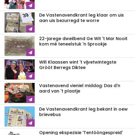
De Vastenavendkrant leg klaar om uis
aan uis bezurregd te worre
22-jarege dweilbend Ge Wit 't Mar Nooit
kom mè teneelstuk 'n Sprookje
Will Klaassen wint 't vijvetwintegste
Gròòt Berregs Diktee
Vastenavend vieniel middag: Das d'n
aard van 't plaatje
De Vastenavendkrant leg bekant in oew
brievebus
Opening ekspezisie 'Tentòòngespreid'