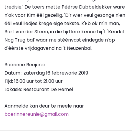
tredisie.' De toers mette Pèèrse Dubbeldekker ware
n'ok voor Kim éél gezellig. 'D'r wier veul gezonge n'en
éél veul liedjes krege eige tekste. k'Eb ok m'n man,
Bart van der Steen, in die tijd lere kenne bij 't 'Kendut
Nog Trug bal' waar me stéénvast eindegde n'op
d'éérste vrijdagavend na 't Neuzenbal.
Boerinne Reejunie
Datum : zaterdag 16 febrewarie 2019
Tijd: 16.00 uur tot 21.00 uur
Lokasie: Restaurant De Hemel
Aanmelde kan deur te meele naar
boerinnereunie@gmail.com