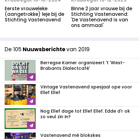
Krabbegat 10-10-2024
Krabbegat 15-12-2023
Eerste vrouweleke
Binne 2 jaar vrouwe bij de
(aangetrokke) leje bij de
Stichting Vastenavend:
Stichting Vastenavend
'De Vastenavend is van
ons ammaal'
De 105
Nuuwsberichte
van 2019
Berregse Kamer organizeert 't 'West-
Brabants Dialectcafé'
Vintage Vastenavend spesjaal ope voor
Ellef Ellef
Nog Ellef dage tot Ellef Ellef. Edde d'r ok
zo veul zin in?
Vastenavend mè blokskes