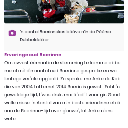
'n aantal Boerinnekes bòòve n'in de Pèèrse
Dubbeldekker
Ervaringe oud Boerinne
Om avvast éémaal in de stemming te komme ebbe
me al mè d'n aantal oud Boerinne gesproke en wa
leutege ver'ale opg'aald. Zo sprake me Anke de Kok
die van 2004 tottemet 2014 Boerin is gewist. 'Echt 'n
geweldege tijd, t'was druk, mar k'ad 't voor gin Goud
wulle misse. 'n Aantal van m'n beste vriendinne eb ik
aan de Boerinne-tijd over g'ouwe', lat Anke n'ons
wete.