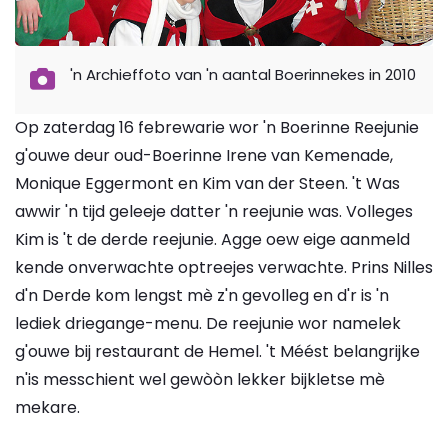
'n Archieffoto van 'n aantal Boerinnekes in 2010
Op zaterdag 16 febrewarie wor 'n Boerinne Reejunie
g'ouwe deur oud-Boerinne Irene van Kemenade,
Monique Eggermont en Kim van der Steen. 't Was
awwir 'n tijd geleeje datter 'n reejunie was. Volleges
Kim is 't de derde reejunie. Agge oew eige aanmeld
kende onverwachte optreejes verwachte. Prins Nilles
d'n Derde kom lengst mè z'n gevolleg en d'r is 'n
lediek driegange-menu. De reejunie wor namelek
g'ouwe bij restaurant de Hemel. 't Méést belangrijke
n'is messchient wel gewòòn lekker bijkletse mè
mekare.