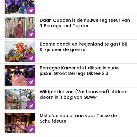
Daan Quaden is de nuuwe regisseur van
't Berregs Leut Tejater
Boemeldonck en Peejenland te gast bij
Kijkje over de grenze
Berregse Kamer stikt diktee in nuuw
jaske: Gròòt Berregs Diktee 2.0
Wildplakke van (Vastenavend) stikkers
doorn in 't òòg van GBWP
Mel d'oe nou al aan voor Tusse de
Schuifdeure