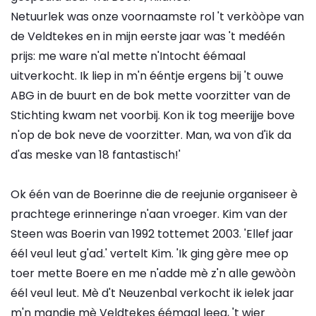
Netuurlek was onze voornaamste rol 't verkòòpe van
de Veldtekes en in mijn eerste jaar was 't medéén
prijs: me ware n'al mette n'Intocht éémaal
uitverkocht. Ik liep in m'n ééntje ergens bij 't ouwe
ABG in de buurt en de bok mette voorzitter van de
Stichting kwam net voorbij. Kon ik tog meerijje bove
n'op de bok neve de voorzitter. Man, wa von d'ik da
d'as meske van 18 fantastisch!'
Ok één van de Boerinne die de reejunie organiseer è
prachtege erinneringe n'aan vroeger. Kim van der
Steen was Boerin van 1992 tottemet 2003. 'Ellef jaar
éél veul leut g'ad.' vertelt Kim. 'Ik ging gère mee op
toer mette Boere en me n'adde mè z'n alle gewòòn
éél veul leut. Mè d't Neuzenbal verkocht ik ielek jaar
m'n mandje mè Veldtekes éémaal leeg, 't wier