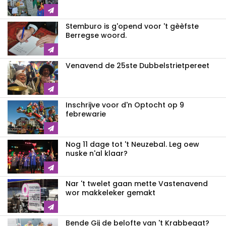
Stemburo is g'opend voor 't gèèfste
Berregse woord.
Venavend de 25ste Dubbelstrietpereet
Inschrijve voor d'n Optocht op 9
febrewarie
Nog 11 dage tot 't Neuzebal. Leg oew
nuske n'al klaar?
Nar 't twelet gaan mette Vastenavend
wor makkeleker gemakt
Bende Gij de belofte van 't Krabbegat?