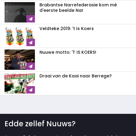
Brabantse Narrefederasie kom mè
d'eerste beelde Nar
Veldteke 2019: 't Is Koers
Nuuwe motto: 'T IS KOERS!
Draai van de Kaai naar Berrege?
Edde zellef Nuuws?