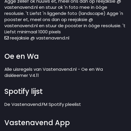
Agge zellef ok nuuws et, meel ons dan op reejaksie @
vastenavend.nl en stuur ok 'n foto mee in òòge
resolusie. 't Liefst 'n liggende foto (landscape) Agge 'n
pooster et, meel ons dan op reejaksie @
vastenavend.nl en stuur de pooster in òòge resolusie. 't
Liefst minimaal 1000 pixels
reejaksie @ vastenavend.nl
Oe en Wa
Alle uisregels van Vastenavend.nl - Oe en Wa
diskleemer V4.11
Spotify lijst
De Vastenavend.FM Spotify pleelist
Vastenavend App