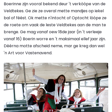
Boerinne zijn vooral bekend deur 't verkòòpe van de
Veldtekes. Ge zie ze overal mette mandjes op iekel
bal of féést. Ok mette n'Intocht of Optocht lòòpe ze
de roete om vaak de leste Veldtekes aan de man te
brenge. Ge mag vanaf oew 18de jaar (in 't verleeje
vanaf 16) Boerin worre en 't maksimaal ellef jaar zijn.
Dèèrna motte afscheid neme, mar ge kreg dan wel
'n Art voor Vastenavend.