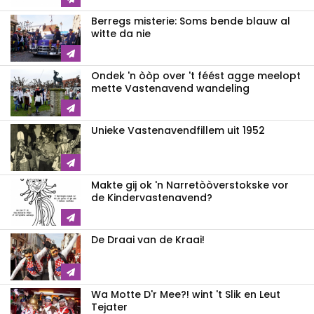
Berregs misterie: Soms bende blauw al
witte da nie
Ondek 'n òòp over 't féést agge meelopt
mette Vastenavend wandeling
Unieke Vastenavendfillem uit 1952
Makte gij ok 'n Narretòòverstokske vor
de Kindervastenavend?
De Draai van de Kraai!
Wa Motte D'r Mee?! wint 't Slik en Leut
Tejater