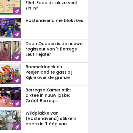
Ellef. Edde d'r ok zo veul
zin in?
Vastenavend mè blokskes
Daan Quaden is de nuuwe
regisseur van 't Berregs
Leut Tejater
Boemeldonck en
Peejenland te gast bij
Kijkje over de grenze
Berregse Kamer stikt
diktee in nuuw jaske:
Gròòt Berregs...
Wildplakke van
(Vastenavend) stikkers
doorn in 't òòg van...