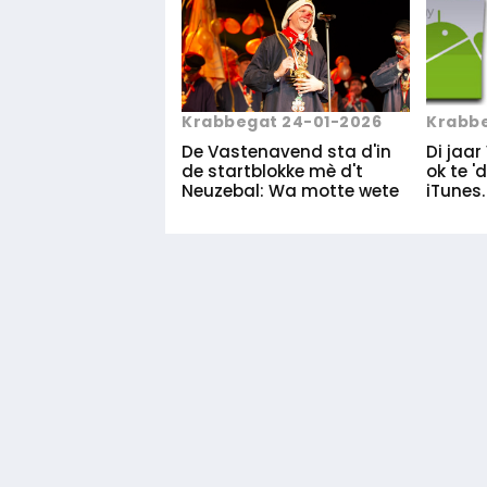
Krabbe
Krabbegat 24-01-2026
Di jaa
De Vastenavend sta d'in
ok te 
de startblokke mè d't
iTunes.
Neuzebal: Wa motte wete