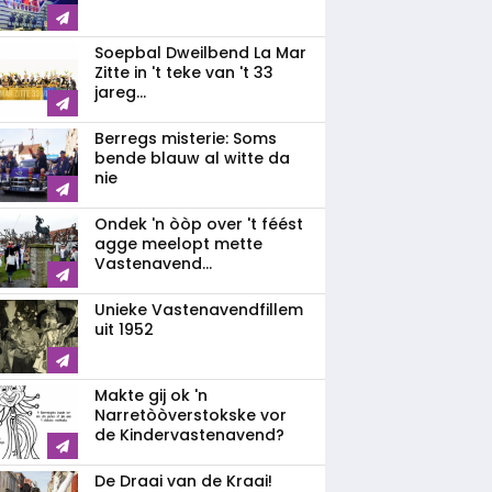
Soepbal Dweilbend La Mar
Zitte in 't teke van 't 33
jareg...
Berregs misterie: Soms
bende blauw al witte da
nie
Ondek 'n òòp over 't féést
agge meelopt mette
Vastenavend...
Unieke Vastenavendfillem
uit 1952
Makte gij ok 'n
Narretòòverstokske vor
de Kindervastenavend?
De Draai van de Kraai!