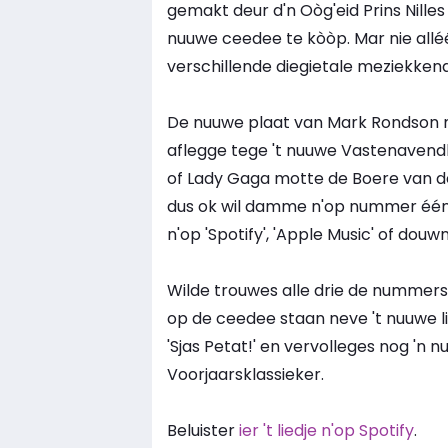
gemakt deur d'n Oòg'eid Prins Nille
nuuwe ceedee te kòòp. Mar nie allé
verschillende diegietale meziekkenale i
De nuuwe plaat van Mark Rondson m
aflegge tege 't nuuwe Vastenavendl
of Lady Gaga motte de Boere van d
dus ok wil damme n'op nummer één 
n'op 'Spotify', 'Apple Music' of douwn
Wilde trouwes alle drie de nummer
op de ceedee staan neve 't nuuwe l
'Sjas Petat!' en vervolleges nog 'n
Voorjaarsklassieker.
Beluister
ier 't liedje n'op Spotify
.