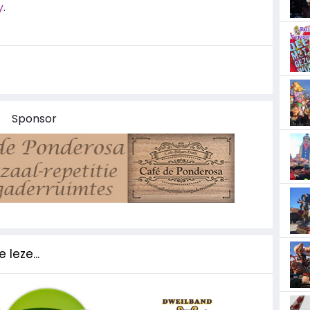
y
.
Sponsor
 leze...