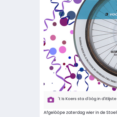
't Is Koers sta d'òòg in d'itlijste
Afgelòòpe zaterdag wier in de Sto