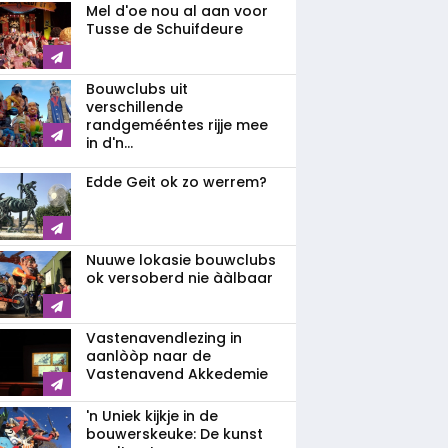
Mel d'oe nou al aan voor
Tusse de Schuifdeure
Bouwclubs uit
verschillende
randgemééntes rijje mee
in d'n...
Edde Geit ok zo werrem?
Nuuwe lokasie bouwclubs
ok versoberd nie ààlbaar
Vastenavendlezing in
aanlòòp naar de
Vastenavend Akkedemie
'n Uniek kijkje in de
bouwerskeuke: De kunst