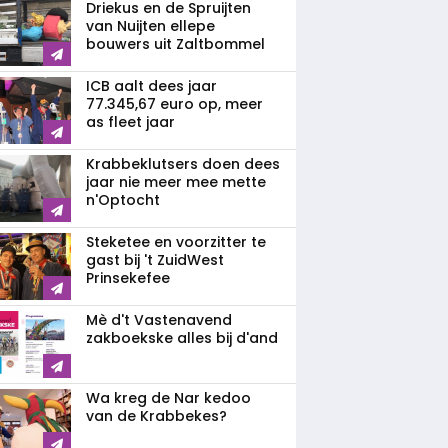
Driekus en de Spruijten
van Nuijten ellepe
bouwers uit Zaltbommel
ICB aalt dees jaar
77.345,67 euro op, meer
as fleet jaar
Krabbeklutsers doen dees
jaar nie meer mee mette
n'Optocht
Steketee en voorzitter te
gast bij 't ZuidWest
Prinsekefee
Mè d't Vastenavend
zakboekske alles bij d'and
Wa kreg de Nar kedoo
van de Krabbekes?