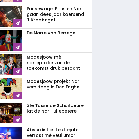
Prinsewage: Prins en Nar
gaan dees jaar koersend
't Krabbegat...
De Narre van Berrege
Modesjoow mè
narrepakke van de
toekomst druk bezocht
Modesjoow projekt Nar
vemiddag in Den Enghel
31e Tusse de Schuifdeure
lat de Nar Tullepetere
Absurdisties Leuttejater
verrast mè veul umor