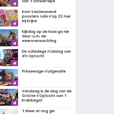
van 't ontwerrepe
Kom Vastenavend
poosters ruile n'op 22 mei
bij Krijne
Kijkdag op de Kaai ga nie
deur i.v.m. de
weersverwachting
De volledege n'uitslag van
d'n Optocht
Prinsewage n'uitgevalle
Vandaag is de dag van de
Gròòte n'Optocht van 't
Krabbegat
't Weer et nog gin