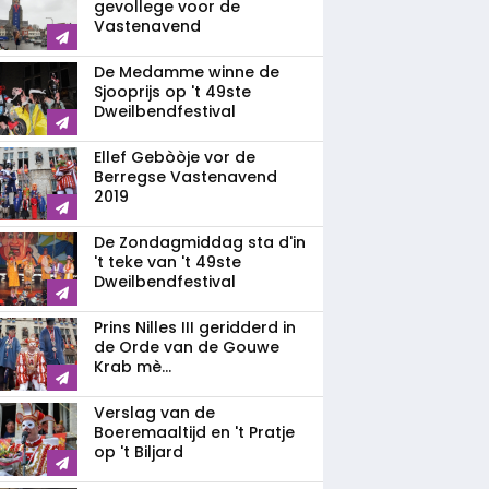
gevollege voor de
Vastenavend
De Medamme winne de
Sjooprijs op 't 49ste
Dweilbendfestival
Ellef Gebòòje vor de
Berregse Vastenavend
2019
De Zondagmiddag sta d'in
't teke van 't 49ste
Dweilbendfestival
Prins Nilles III geridderd in
de Orde van de Gouwe
Krab mè...
Verslag van de
Boeremaaltijd en 't Pratje
op 't Biljard