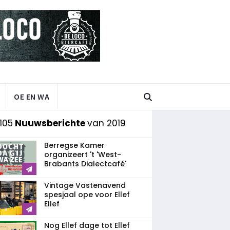
OE EN WA
105
Nuuwsberichte
van 2019
Berregse Kamer
organizeert 't 'West-
Brabants Dialectcafé'
Vintage Vastenavend
spesjaal ope voor Ellef
Ellef
Nog Ellef dage tot Ellef