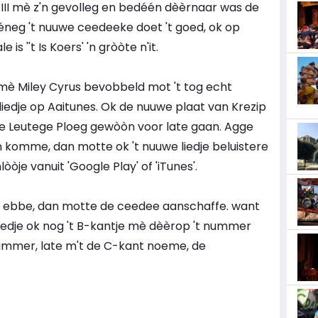
s III mè z'n gevolleg en bedéén dèèrnaar was de
éneg 't nuuwe ceedeeke doet 't goed, ok op
s ''t Is Koers' 'n gròòte n'it.
è Miley Cyrus bevobbeld mot 't tog echt
iedje op Aaitunes. Ok de nuuwe plaat van Krezip
e Leutege Ploeg gewòòn voor late gaan. Agge
komme, dan motte ok 't nuuwe liedje beluistere
lòòje vanuit 'Google Play' of 'iTunes'.
s ebbe, dan motte de ceedee aanschaffe. want
iedje ok nog 't B-kantje mè dèèrop 't nummer
 nummer, late m't de C-kant noeme, de