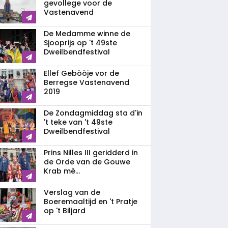
gevollege voor de
Vastenavend
De Medamme winne de
Sjooprijs op 't 49ste
Dweilbendfestival
Ellef Gebòòje vor de
Berregse Vastenavend
2019
De Zondagmiddag sta d'in
't teke van 't 49ste
Dweilbendfestival
Prins Nilles III geridderd in
de Orde van de Gouwe
Krab mè...
Verslag van de
Boeremaaltijd en 't Pratje
op 't Biljard