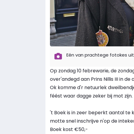
Eén van prachtege fotokes uit
Op zondag 10 febrewarie, de zondag
over'andegd aan Prins Nillis III in d
Ok komme d'r netuurlek dweilbendje
féést waar dagge zeker bij mot zijn.
't Boek is in zeer beperkt aantal t
motte snel inschrijve n'op de inteke
Boek kost €50,-