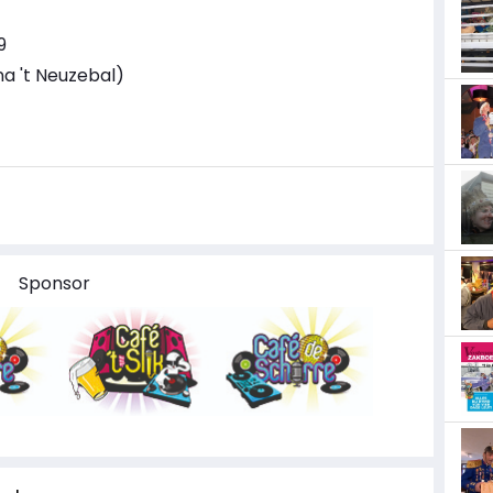
9
a 't Neuzebal)
Sponsor