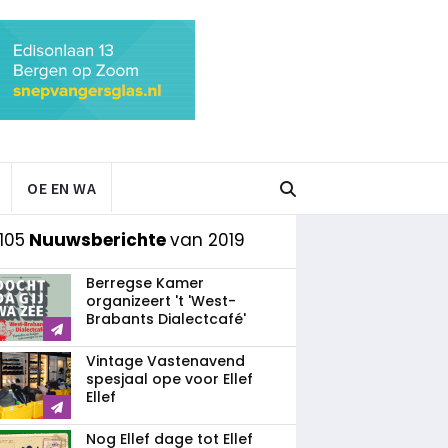
OE EN WA
105
Nuuwsberichte
van 2019
Berregse Kamer
organizeert 't 'West-
Brabants Dialectcafé'
Vintage Vastenavend
spesjaal ope voor Ellef
Ellef
Nog Ellef dage tot Ellef