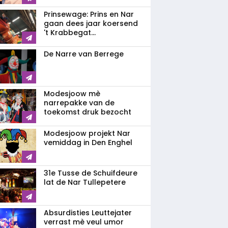
Prinsewage: Prins en Nar
gaan dees jaar koersend
't Krabbegat...
De Narre van Berrege
Modesjoow mè
narrepakke van de
toekomst druk bezocht
Modesjoow projekt Nar
vemiddag in Den Enghel
31e Tusse de Schuifdeure
lat de Nar Tullepetere
Absurdisties Leuttejater
verrast mè veul umor