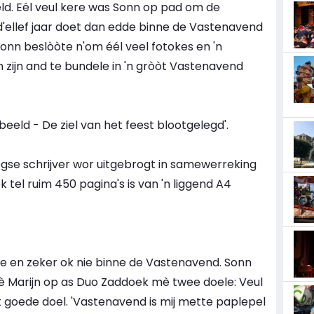
ld. Eél veul kere was Sonn op pad om de
'ellef jaar doet dan edde binne de Vastenavend
onn beslòòte n'om éél veel fotokes en 'n
 zijn and te bundele in 'n gròòt Vastenavend
beeld - De ziel van het feest blootgelegd'.
gse schrijver wor uitgebrogt in samewerreking
k tel ruim 450 pagina's is van 'n liggend A4
e en zeker ok nie binne de Vastenavend. Sonn
è Marijn op as Duo Zaddoek mè twee doele: Veul
t goede doel. 'Vastenavend is mij mette paplepel