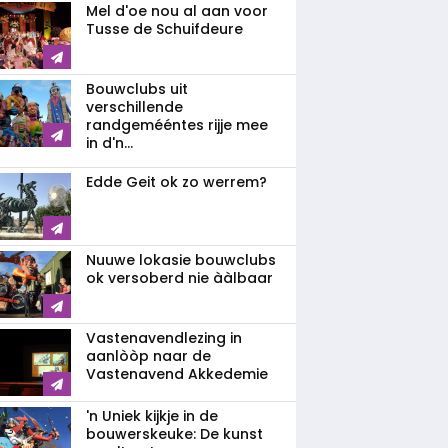
Mel d'oe nou al aan voor
Tusse de Schuifdeure
Bouwclubs uit
verschillende
randgemééntes rijje mee
in d'n...
Edde Geit ok zo werrem?
Nuuwe lokasie bouwclubs
ok versoberd nie ààlbaar
Vastenavendlezing in
aanlòòp naar de
Vastenavend Akkedemie
'n Uniek kijkje in de
bouwerskeuke: De kunst