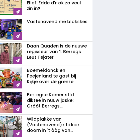
Ellef. Edde d'r ok zo veul
zin in?
Vastenavend mè blokskes
Daan Quaden is de nuuwe
regisseur van 't Berregs
Leut Tejater
Boemeldonck en
Peejenland te gast bij
Kijkje over de grenze
Berregse Kamer stikt
diktee in nuuw jaske:
Gròòt Berregs...
Wildplakke van
(Vastenavend) stikkers
doorn in 't òòg van...