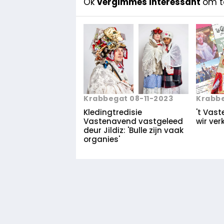
Ok
vergimmes interessant
om te
Krabbegat 08-11-2023
Krabbe
Kledingtredisie
't Vas
Vastenavend vastgeleed
wir ver
deur Jildiz: 'Bulle zijn vaak
organies'