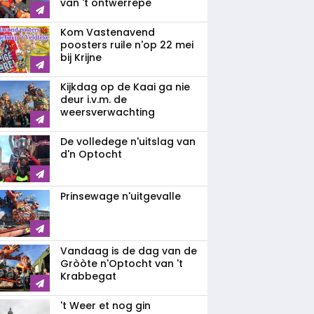
van 't ontwerrepe
Kom Vastenavend
poosters ruile n'op 22 mei
bij Krijne
Kijkdag op de Kaai ga nie
deur i.v.m. de
weersverwachting
De volledege n'uitslag van
d'n Optocht
Prinsewage n'uitgevalle
Vandaag is de dag van de
Gròòte n'Optocht van 't
Krabbegat
't Weer et nog gin