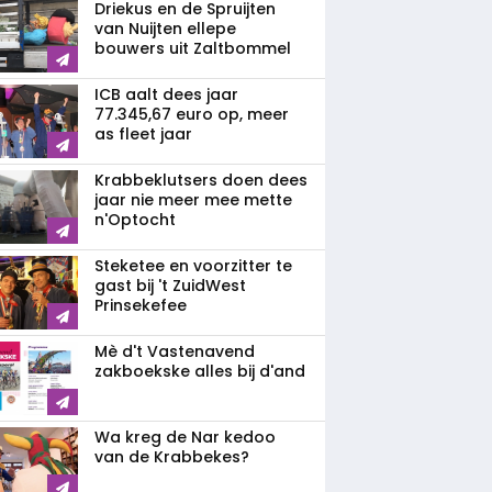
Driekus en de Spruijten
van Nuijten ellepe
bouwers uit Zaltbommel
ICB aalt dees jaar
77.345,67 euro op, meer
as fleet jaar
Krabbeklutsers doen dees
jaar nie meer mee mette
n'Optocht
Steketee en voorzitter te
gast bij 't ZuidWest
Prinsekefee
Mè d't Vastenavend
zakboekske alles bij d'and
Wa kreg de Nar kedoo
van de Krabbekes?