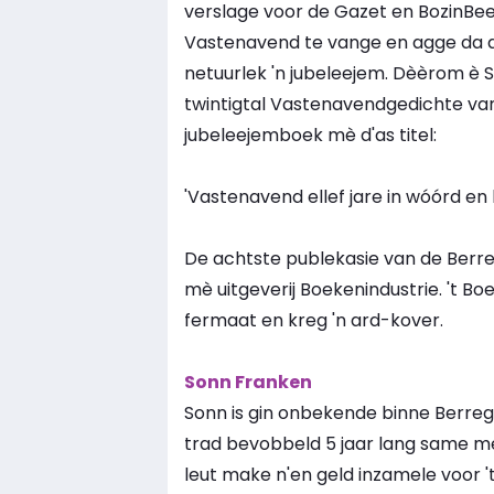
verslage voor de Gazet en BozinBee
Vastenavend te vange en agge da d
netuurlek 'n jubeleejem. Dèèrom è S
twintigtal Vastenavendgedichte van
jubeleejemboek mè d'as titel:
'Vastenavend ellef jare in wóórd en 
De achtste publekasie van de Berre
mè uitgeverij Boekenindustrie. 't Boe
fermaat en kreg 'n ard-kover.
Sonn Franken
Sonn is gin onbekende binne Berreg
trad bevobbeld 5 jaar lang same m
leut make n'en geld inzamele voor '