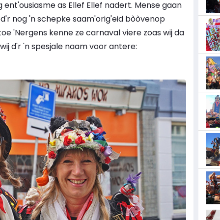
 ent'ousiasme as Ellef Ellef nadert. Mense gaan
 d'r nog 'n schepke saam'orig'eid bòòvenop
g toe 'Nergens kenne ze carnaval viere zoas wij da
ij d'r 'n spesjale naam voor antere: