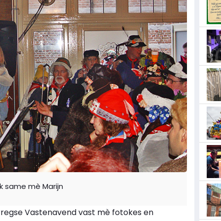
ek same mè Marijn
Berregse Vastenavend vast mè fotokes en