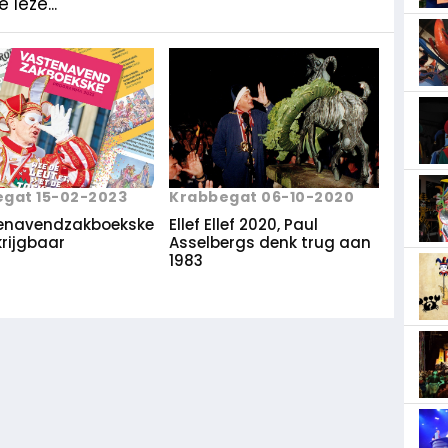
 leze...
gat 15-02-2023
Krabbegat 06-10-2020
tenavendzakboekske
Ellef Ellef 2020, Paul
krijgbaar
Asselbergs denk trug aan
1983