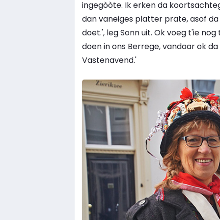
ingegòòte. Ik erken da koortsachteg
dan vaneiges platter prate, asof da
doet.', leg Sonn uit. Ok voeg t'ie no
doen in ons Berrege, vandaar ok da w
Vastenavend.'