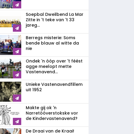
Soepbal Dweilbend La Mar
Zitte in 't teke van 't 33
jareg...
Berregs misterie: Soms
bende blauw al witte da
nie
Ondek 'n òòp over 't féést
agge meelopt mette
Vastenavend...
Unieke Vastenavendfillem
uit 1952
Makte gij ok 'n
Narretòòverstokske vor
de Kindervastenavend?
De Draai van de Kraai!