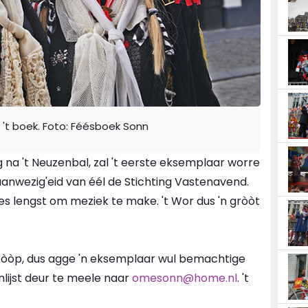
 't boek. Foto: Féésboek Sonn
 na 't Neuzenbal, zal 't eerste eksemplaar worre
e aanwezig'eid van éél de Stichting Vastenavend.
s lengst om meziek te make. 't Wor dus 'n gròòt
e kòòp, dus agge 'n eksemplaar wul bemachtige
nlijst deur te meele naar
omesonn@home.nl
. 't