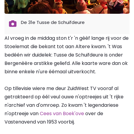
De 31e Tusse de Schuifdeure
Al vroeg in de middag ston t'r 'n gèèf lange rij voor de
Stoelemat die bekant tot aan Altere kwam. 't Was
bedéén wir duidelek: Tusse de Schuifdeure is onder
Bergenèère arstikke geliefd. Alle kaarte ware dan ok
binne enkele n'ure éémaal uitverkocht.
Op tillevisie wiere me deur ZuidWest TV vooraf al
getrakteerd op éél veul ouwe n'optreejes uit 't rijke
n'archief van d'omroep. Zo kwam 't legendariese
n'optreeje van
Cees van Boek'ove
over de
Vastenavend van 1953 voorbij.