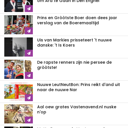
om Ard te Gaan in Den Enghel
Prins en Gròòtste Boer doen dees jaar
verslag van de Boeremaaltijd
Uis van Markies prisseteert 't nuuwe
danske: 't Is Koers
De rapste renners zijn nie persee de
gròòtste!
Nuuwe LeutNeutBon: Prins reikt d'and uit
naar de nuuwe Nar
Aal oew grates Vastenavend.nl nuske
n'op