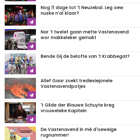
Nog 11 dage tot 't Neuzebal. Leg oew
nuske n'al klaar?
Nar 't twelet gaan mette Vastenavend
wor makkeleker gemakt
Bende Gij de belofte van 't Krabbegat?
Allef Gaar zoekt trediesiejonele
Vastenavendpotjes
't Gilde der Blauwe Schuyte kreg
vrouweleke Kapitein
De Vastenavend in mè d'oeweige
rugnummer!