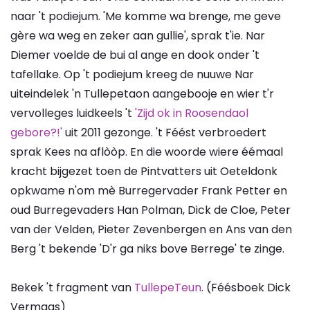
naar 't podiejum. 'Me komme wa brenge, me geve
gère wa weg en zeker aan gullie', sprak t'ie. Nar
Diemer voelde de bui al ange en dook onder 't
tafellake. Op 't podiejum kreeg de nuuwe Nar
uiteindelek 'n Tullepetaon aangebooje en wier t'r
vervolleges luidkeels 't
'Zijd ok in Roosendaol
gebore?!'
uit 2011 gezonge. 't Féést verbroedert
sprak Kees na aflòòp. En die woorde wiere éémaal
kracht bijgezet toen de Pintvatters uit Oeteldonk
opkwame n'om mè Burregervader Frank Petter en
oud Burregevaders Han Polman, Dick de Cloe, Peter
van der Velden, Pieter Zevenbergen en Ans van den
Berg 't bekende 'D'r ga niks bove Berrege' te zinge.
Bekek 't fragment van
TullepeTeun
. (Féésboek Dick
Vermaas)