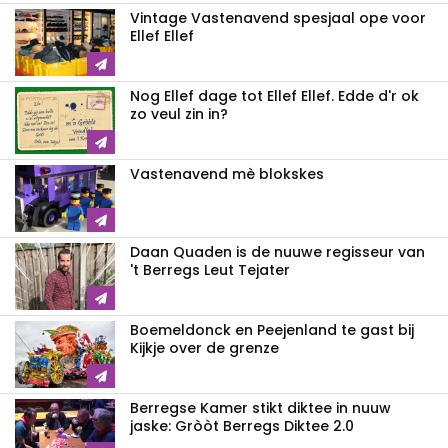
Vintage Vastenavend spesjaal ope voor
Ellef Ellef
Nog Ellef dage tot Ellef Ellef. Edde d'r ok
zo veul zin in?
Vastenavend mè blokskes
Daan Quaden is de nuuwe regisseur van
't Berregs Leut Tejater
Boemeldonck en Peejenland te gast bij
Kijkje over de grenze
Berregse Kamer stikt diktee in nuuw
jaske: Gròòt Berregs Diktee 2.0