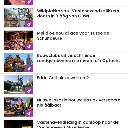
Wildplakke van (Vastenavend) stikkers
doorn in 't òòg van GBWP
Mel d'oe nou al aan voor Tusse de
Schuifdeure
Bouwclubs uit verschillende
randgemééntes rijje mee in d'n Optocht
Edde Geit ok zo werrem?
Nuuwe lokasie bouwclubs ok versoberd
nie ààlbaar
Vastenavendlezing in aanlòòp naar de
Vastenavend Akkedemie