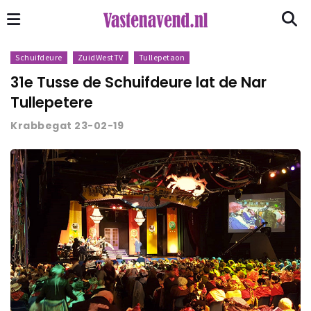
Schuifdeure
ZuidWestTV
Tullepetaon
31e Tusse de Schuifdeure lat de Nar
Tullepetere
Krabbegat 23-02-19