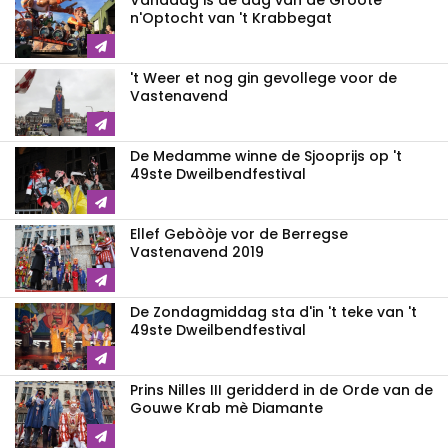
Vandaag is de dag van de Gròòte
n'Optocht van 't Krabbegat
't Weer et nog gin gevollege voor de
Vastenavend
De Medamme winne de Sjooprijs op 't
49ste Dweilbendfestival
Ellef Gebòòje vor de Berregse
Vastenavend 2019
De Zondagmiddag sta d'in 't teke van 't
49ste Dweilbendfestival
Prins Nilles III geridderd in de Orde van de
Gouwe Krab mè Diamante