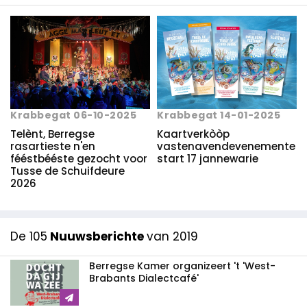
Krabbegat 06-10-2025
Krabbegat 14-01-2025
Telènt, Berregse
Kaartverkòòp
rasartieste n'en
vastenavendevenemente
fééstbééste gezocht voor
start 17 jannewarie
Tusse de Schuifdeure
2026
De 105
Nuuwsberichte
van 2019
Berregse Kamer organizeert 't 'West-
Brabants Dialectcafé'