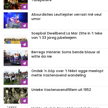
Tullepetere
Absurdisties Leuttejater verrast mè veul
umor
Soepbal Dweilbend La Mar Zitte in 't teke
van 't 33 jareg jubeleejem
Berregs misterie: Soms bende blauw al
witte da nie
Ondek 'n òòp over 't féést agge meelopt
mette Vastenavend wandeling
Unieke Vastenavendfillem uit 1952