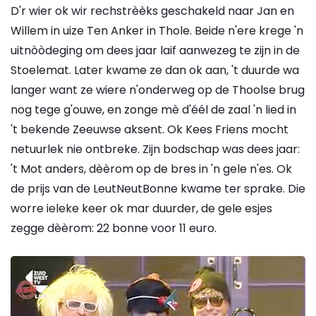
D'r wier ok wir rechstrèèks geschakeld naar Jan en
Willem in uize Ten Anker in Thole. Beide n'ere krege 'n
uitnòòdeging om dees jaar laif aanwezeg te zijn in de
Stoelemat. Later kwame ze dan ok aan, 't duurde wa
langer want ze wiere n'onderweg op de Thoolse brug
nog tege g'ouwe, en zonge mè d'éél de zaal 'n lied in
't bekende Zeeuwse aksent. Ok Kees Friens mocht
netuurlek nie ontbreke. Zijn bodschap was dees jaar:
't Mot anders, dèèrom op de bres in 'n gele n'es. Ok
de prijs van de LeutNeutBonne kwame ter sprake. Die
worre ieleke keer ok mar duurder, de gele esjes
zegge dèèrom: 22 bonne voor 11 euro.