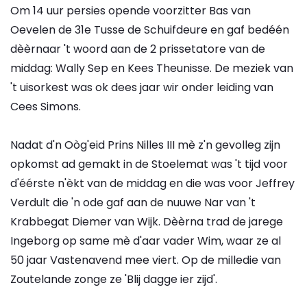
Om 14 uur persies opende voorzitter Bas van
Oevelen de 31e Tusse de Schuifdeure en gaf bedéén
dèèrnaar 't woord aan de 2 prissetatore van de
middag: Wally Sep en Kees Theunisse. De meziek van
't uisorkest was ok dees jaar wir onder leiding van
Cees Simons.
Nadat d'n Oòg'eid Prins Nilles III mè z'n gevolleg zijn
opkomst ad gemakt in de Stoelemat was 't tijd voor
d'éérste n'èkt van de middag en die was voor Jeffrey
Verdult die 'n ode gaf aan de nuuwe Nar van 't
Krabbegat Diemer van Wijk. Dèèrna trad de jarege
Ingeborg op same mè d'aar vader Wim, waar ze al
50 jaar Vastenavend mee viert. Op de milledie van
Zoutelande zonge ze 'Blij dagge ier zijd'.