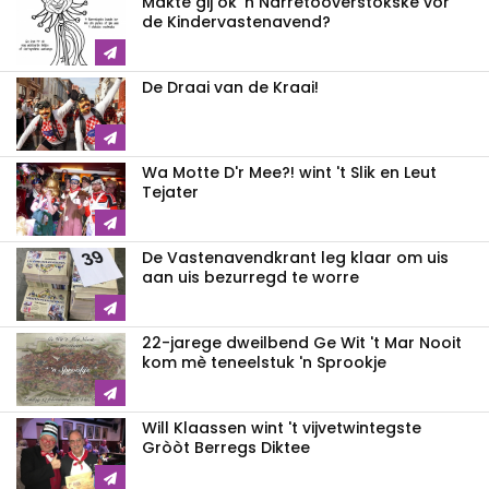
Makte gij ok 'n Narretòòverstokske vor
de Kindervastenavend?
De Draai van de Kraai!
Wa Motte D'r Mee?! wint 't Slik en Leut
Tejater
De Vastenavendkrant leg klaar om uis
aan uis bezurregd te worre
22-jarege dweilbend Ge Wit 't Mar Nooit
kom mè teneelstuk 'n Sprookje
Will Klaassen wint 't vijvetwintegste
Gròòt Berregs Diktee