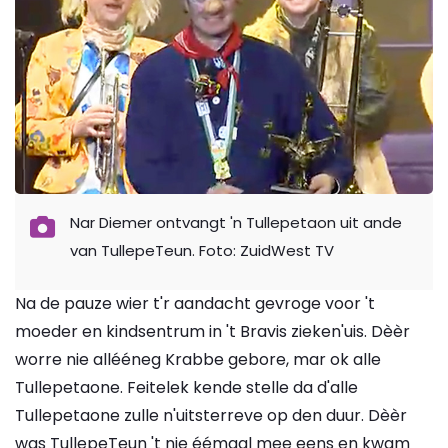
Nar Diemer ontvangt 'n Tullepetaon uit ande
van TullepeTeun. Foto: ZuidWest TV
Na de pauze wier t'r aandacht gevroge voor 't
moeder en kindsentrum in 't Bravis zieken'uis. Dèèr
worre nie allééneg Krabbe gebore, mar ok alle
Tullepetaone. Feitelek kende stelle da d'alle
Tullepetaone zulle n'uitsterreve op den duur. Dèèr
was TullepeTeun 't nie éémaal mee eens en kwam