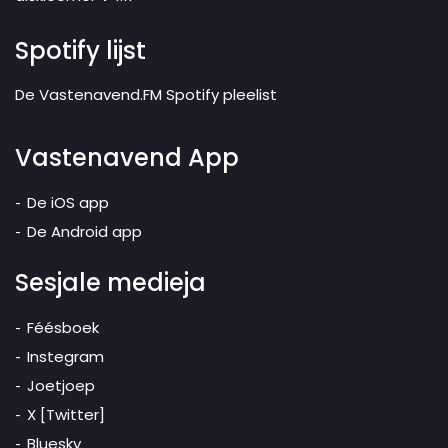
Spotify lijst
De Vastenavend.FM Spotify pleelist
Vastenavend App
De iOS app
De Android app
Sesjale medieja
Féésboek
Instegram
Joetjoep
X [Twitter]
Bluesky