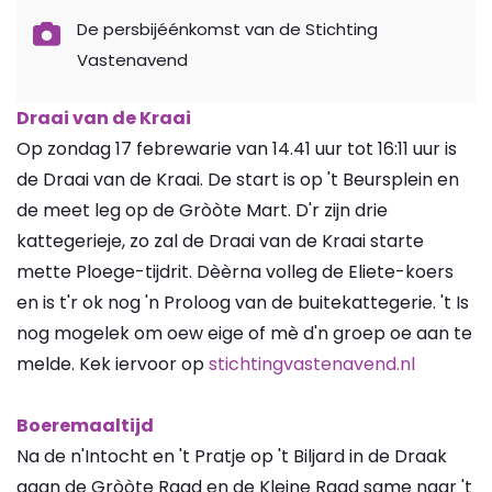
De persbijéénkomst van de Stichting
Vastenavend
Draai van de Kraai
Op zondag 17 febrewarie van 14.41 uur tot 16:11 uur is
de Draai van de Kraai. De start is op 't Beursplein en
de meet leg op de Gròòte Mart. D'r zijn drie
kattegerieje, zo zal de Draai van de Kraai starte
mette Ploege-tijdrit. Dèèrna volleg de Eliete-koers
en is t'r ok nog 'n Proloog van de buitekattegerie. 't Is
nog mogelek om oew eige of mè d'n groep oe aan te
melde. Kek iervoor op
stichtingvastenavend.nl
Boeremaaltijd
Na de n'Intocht en 't Pratje op 't Biljard in de Draak
gaan de Gròòte Raad en de Kleine Raad same naar 't