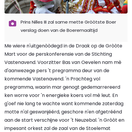
Prins Nilles III zal same mette Gròòtste Boer
verslag doen van de Boeremaaltijd
Me wiere n'uitgenòòdegd in de Draak op de Gròòte
Mart voor de perskonferensie van de Stichting
Vastenavend. Voorzitter Bas van Oevelen nam mè
d'aanwezege pers 't pregramma deur van de
kommende Vastenavend. 'n Prachteg vol
pregramma, waarin mar genogt gedemarrereerd
ken worre voor 'n energieke koers vol mè leut. En
g'oef nie lang te wachte want kommende zaterdag
motte n'al geswanjéérd, geschore n'en afgetréénd
aan de start verschijne voor 't Neuzebal. 'n Gròòt en
impesant orkest zal de zaal van de Stoelemat