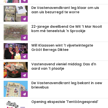
De Vastenavendkrant leg klaar om uis
aan uis bezurregd te worre
22-jarege dweilbend Ge Wit 't Mar Nooit
kom mè teneelstuk 'n Sprookje
Will Klaassen wint 't vijvetwintegste
Gròòt Berregs Diktee
Vastenavend vieniel middag: Das d'n
aard van 't plaatje
De Vastenavendkrant leg bekant in oew
brievebus
Opening ekspezisie 'Tentòòngespreid'