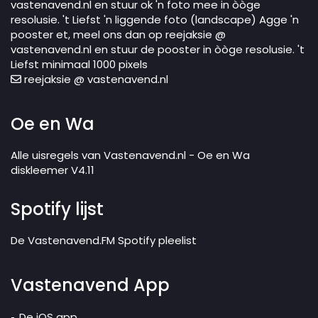
vastenavend.nl en stuur ok 'n foto mee in òòge
resolusie. 't Liefst 'n liggende foto (landscape) Agge 'n
pooster et, meel ons dan op reejaksie @
vastenavend.nl en stuur de pooster in òòge resolusie. 't
Liefst minimaal 1000 pixels
reejaksie @ vastenavend.nl
Oe en Wa
Alle uisregels van Vastenavend.nl - Oe en Wa
diskleemer V4.11
Spotify lijst
De Vastenavend.FM Spotify pleelist
Vastenavend App
De iOS app