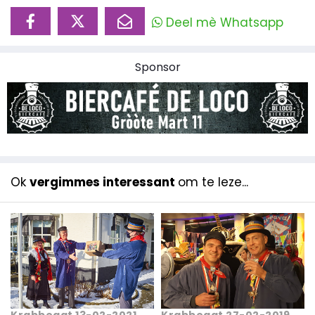
Deel mè Whatsapp
Sponsor
Ok
vergimmes interessant
om te leze...