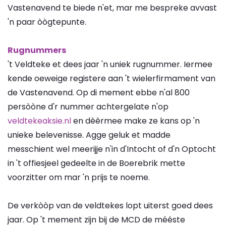
Vastenavend te biede n'et, mar me bespreke avvast
'n paar òògtepunte.
Rugnummers
't Veldteke et dees jaar 'n uniek rugnummer. Iermee
kende oeweige registere aan 't wielerfirmament van
de Vastenavend. Op di mement ebbe n'al 800
persòòne d'r nummer achtergelate n'op
veldtekeaksie.nl
en dèèrmee make ze kans op 'n
unieke belevenisse. Agge geluk et madde
messchient wel meerijje n'in d'Intocht of d'n Optocht
in 't offiesjeel gedeelte in de Boerebrik mette
voorzitter om mar 'n prijs te noeme.
De verkòòp van de veldtekes lopt uiterst goed dees
jaar. Op 't mement zijn bij de MCD de mééste