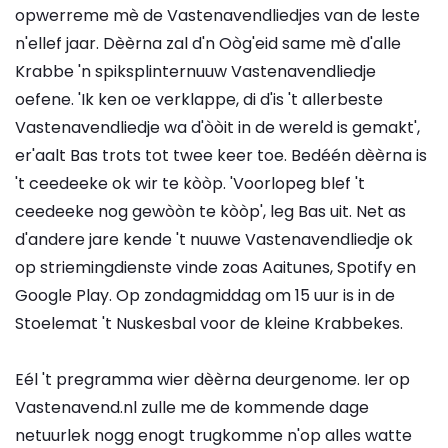
opwerreme mè de Vastenavendliedjes van de leste
n'ellef jaar. Dèèrna zal d'n Oòg'eid same mè d'alle
Krabbe 'n spiksplinternuuw Vastenavendliedje
oefene. 'Ik ken oe verklappe, di d'is 't allerbeste
Vastenavendliedje wa d'òòit in de wereld is gemakt',
er'aalt Bas trots tot twee keer toe. Bedéén dèèrna is
't ceedeeke ok wir te kòòp. 'Voorlopeg blef 't
ceedeeke nog gewòòn te kòòp', leg Bas uit. Net as
d'andere jare kende 't nuuwe Vastenavendliedje ok
op striemingdienste vinde zoas Aaitunes, Spotify en
Google Play. Op zondagmiddag om 15 uur is in de
Stoelemat 't Nuskesbal voor de kleine Krabbekes.
Eél 't pregramma wier dèèrna deurgenome. Ier op
Vastenavend.nl zulle me de kommende dage
netuurlek nogg enogt trugkomme n'op alles watte