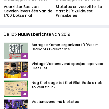
Krabbegat 13-02-2021
Krabbegat 27-02-2019
Voorzitter Bas van
Steketee en voorzitter te
Oevelen levert één van de
gast bij 't ZuidWest
1700 bokse n'af
Prinsekefee
De 105
Nuuwsberichte
van 2019
Berregse Kamer organizeert 't 'West-
Brabants Dialectcafé'
Vintage Vastenavend spesjaal ope voor
Ellef Ellef
Nog Ellef dage tot Ellef Ellef. Edde d'r ok
zo veul zin in?
Vastenavend mè blokskes