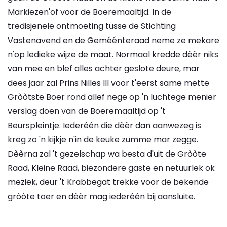
Markiezen'of voor de Boeremaaltijd. In de
tredisjenele ontmoeting tusse de Stichting
Vastenavend en de Geméénteraad neme ze mekare
n'op ledieke wijze de maat. Normaal kredde dèèr niks
van mee en blef alles achter geslote deure, mar
dees jaar zal Prins Nilles III voor t'eerst same mette
Gròòtste Boer rond allef nege op 'n luchtege menier
verslag doen van de Boeremaaltijd op 't
Beurspleintje. Iederéén die dèèr dan aanwezeg is
kreg zo 'n kijkje n'in de keuke zumme mar zegge.
Dèèrna zal 't gezelschap wa besta d'uit de Gròòte
Raad, Kleine Raad, biezondere gaste en netuurlek ok
meziek, deur 't Krabbegat trekke voor de bekende
gròòte toer en dèèr mag iederéén bij aansluite.