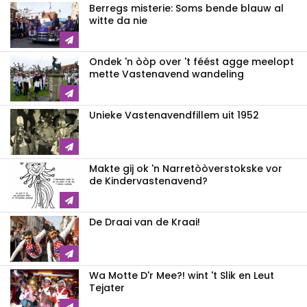
Berregs misterie: Soms bende blauw al
witte da nie
Ondek 'n òòp over 't féést agge meelopt
mette Vastenavend wandeling
Unieke Vastenavendfillem uit 1952
Makte gij ok 'n Narretòòverstokske vor
de Kindervastenavend?
De Draai van de Kraai!
Wa Motte D'r Mee?! wint 't Slik en Leut
Tejater