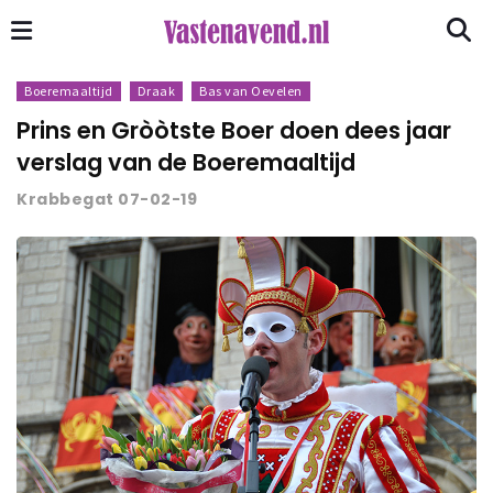
Boeremaaltijd
Draak
Bas van Oevelen
Prins en Gròòtste Boer doen dees jaar
verslag van de Boeremaaltijd
Krabbegat 07-02-19