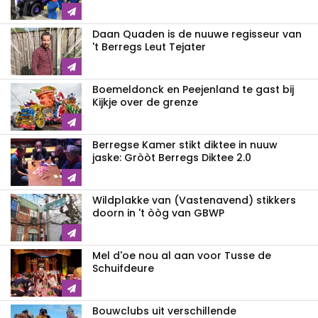
Daan Quaden is de nuuwe regisseur van
't Berregs Leut Tejater
Boemeldonck en Peejenland te gast bij
Kijkje over de grenze
Berregse Kamer stikt diktee in nuuw
jaske: Gròòt Berregs Diktee 2.0
Wildplakke van (Vastenavend) stikkers
doorn in 't òòg van GBWP
Mel d'oe nou al aan voor Tusse de
Schuifdeure
Bouwclubs uit verschillende