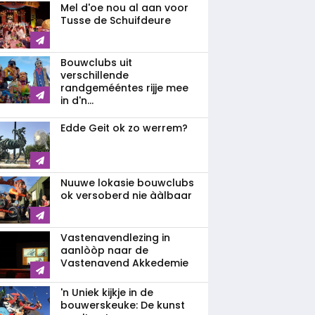
Mel d'oe nou al aan voor
Tusse de Schuifdeure
Bouwclubs uit
verschillende
randgemééntes rijje mee
in d'n...
Edde Geit ok zo werrem?
Nuuwe lokasie bouwclubs
ok versoberd nie ààlbaar
Vastenavendlezing in
aanlòòp naar de
Vastenavend Akkedemie
'n Uniek kijkje in de
bouwerskeuke: De kunst