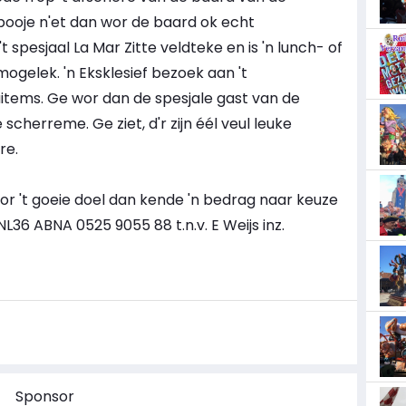
ooje n'et dan wor de baard ok echt
spesjaal La Mar Zitte veldteke en is 'n lunch- of
ogelek. 'n Eksklesief bezoek aan 't
aitems. Ge wor dan de spesjale gast van de
 scherreme. Ge ziet, d'r zijn éél veul leuke
re.
or 't goeie doel dan kende 'n bedrag naar keuze
6 ABNA 0525 9055 88 t.n.v. E Weijs inz.
Sponsor