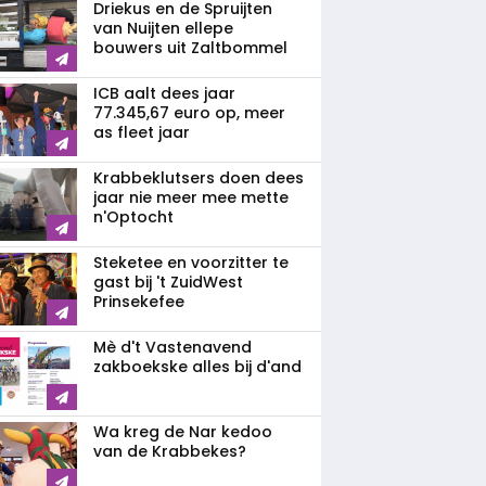
Driekus en de Spruijten
van Nuijten ellepe
bouwers uit Zaltbommel
ICB aalt dees jaar
77.345,67 euro op, meer
as fleet jaar
Krabbeklutsers doen dees
jaar nie meer mee mette
n'Optocht
Steketee en voorzitter te
gast bij 't ZuidWest
Prinsekefee
Mè d't Vastenavend
zakboekske alles bij d'and
Wa kreg de Nar kedoo
van de Krabbekes?