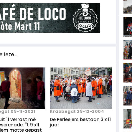
 leze...
Krabbegat 29-12-2004
gat 09-11-2021
De Perleejers bestaan 3 x 11
uit 11 verrast mè
jaar
serenade: ''t 9 x11
ejem motte gepast