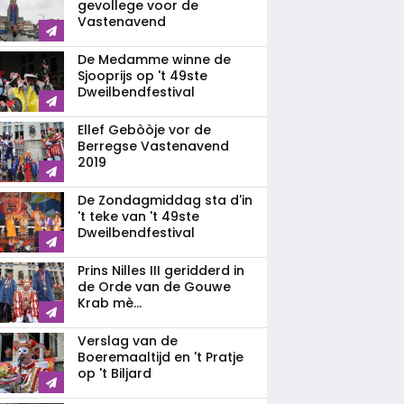
gevollege voor de
Vastenavend
De Medamme winne de
Sjooprijs op 't 49ste
Dweilbendfestival
Ellef Gebòòje vor de
Berregse Vastenavend
2019
De Zondagmiddag sta d'in
't teke van 't 49ste
Dweilbendfestival
Prins Nilles III geridderd in
de Orde van de Gouwe
Krab mè...
Verslag van de
Boeremaaltijd en 't Pratje
op 't Biljard