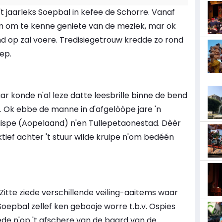
t jaarleks Soepbal in kefee de Schorre. Vanaf
kom om te kenne geniete van de meziek, mar ok
nd op zal voere. Tredisiegetrouw kredde zo rond
oep.
r konde n'al leze datte leesbrille binne de bend
. Ok ebbe de manne in d'afgelòòpe jare 'n
ispe (Aopelaand) n'en Tullepetaonestad. Dèèr
tief achter 't stuur wilde kruipe n'om bedéén
itte ziede verschillende veiling-aaitems waar
Soepbal zellef ken gebooje worre t.b.v. Ospies
de n'op 't afschere van de baard van de