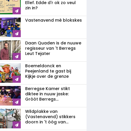
Ellef. Edde d'r ok zo veul
zin in?
Vastenavend mè blokskes
Daan Quaden is de nuuwe
regisseur van 't Berregs
Leut Tejater
Boemeldonck en
Peejenland te gast bij
Kijkje over de grenze
Berregse Kamer stikt
diktee in nuuw jaske:
Gròòt Berregs...
Wildplakke van
(Vastenavend) stikkers
doorn in 't òòg van...