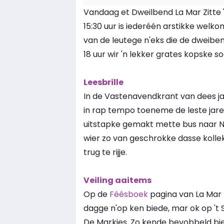
Vandaag et Dweilbend La Mar Zitte '
15:30 uur is iederéén arstikke wel
van de leutege n'eks die de dweibe
18 uur wir 'n lekker grates kopske s
Leesbrille
In de Vastenavendkrant van dees jaa
in rap tempo toeneme de leste jare
uitstapke gemakt mette bus naar N
wier zo van geschrokke dasse kollek
trug te rijje.
Veiling aaitems
Op de
Féésboek
pagina van La Mar Z
dagge n'op ken biede, mar ok op 't 
De Markies. Zo kende bevobbeld bie