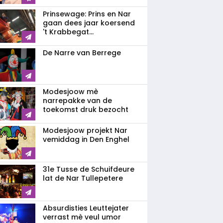
Prinsewage: Prins en Nar
gaan dees jaar koersend
't Krabbegat...
De Narre van Berrege
Modesjoow mè
narrepakke van de
toekomst druk bezocht
Modesjoow projekt Nar
vemiddag in Den Enghel
31e Tusse de Schuifdeure
lat de Nar Tullepetere
Absurdisties Leuttejater
verrast mè veul umor