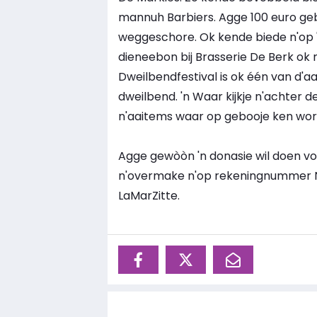
mannuh Barbiers. Agge 100 euro geb
weggeschore. Ok kende biede n'op 't 
dieneebon bij Brasserie De Berk ok m
Dweilbendfestival is ok één van d'a
dweilbend. 'n Waar kijkje n'achter de
n'aaitems waar op gebooje ken wor
Agge gewòòn 'n donasie wil doen vo
n'overmake n'op rekeningnummer NL3
LaMarZitte.