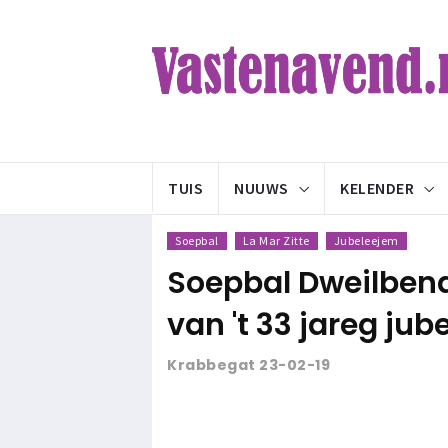
TUIS
NUUWS
KELENDER
Soepbal
La Mar Zitte
Jubeleejem
Soepbal Dweilbend L
van 't 33 jareg ju
Krabbegat 23-02-19