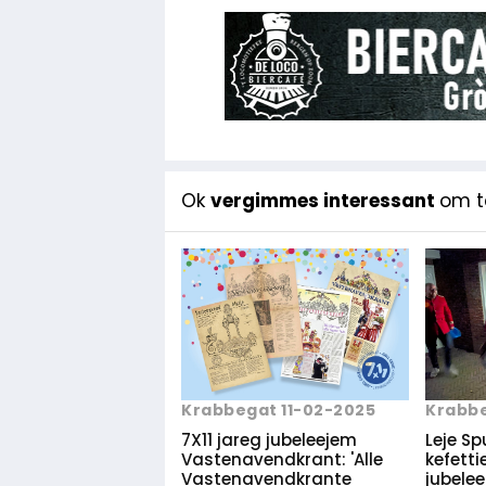
Ok
vergimmes interessant
om te
Krabbegat 11-02-2025
Krabbe
7X11 jareg jubeleejem
Leje Sp
Vastenavendkrant: 'Alle
kefettie
Vastenavendkrante
jubele