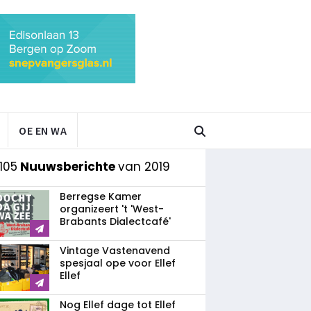
OE EN WA
105
Nuuwsberichte
van 2019
Berregse Kamer
organizeert 't 'West-
Brabants Dialectcafé'
Vintage Vastenavend
spesjaal ope voor Ellef
Ellef
Nog Ellef dage tot Ellef