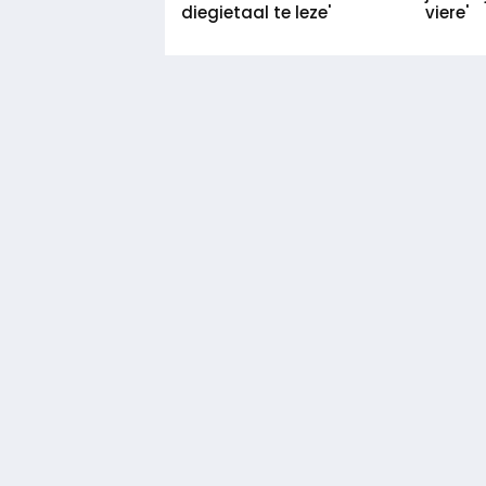
diegietaal te leze'
viere'