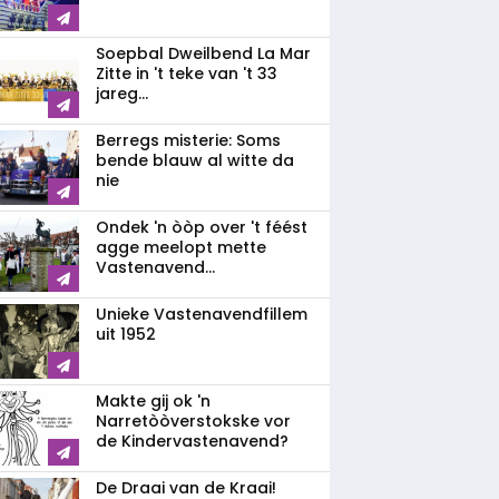
Soepbal Dweilbend La Mar
Zitte in 't teke van 't 33
jareg...
Berregs misterie: Soms
bende blauw al witte da
nie
Ondek 'n òòp over 't féést
agge meelopt mette
Vastenavend...
Unieke Vastenavendfillem
uit 1952
Makte gij ok 'n
Narretòòverstokske vor
de Kindervastenavend?
De Draai van de Kraai!