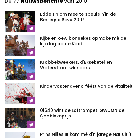
De 77
Nuuwsberichte
van 2010
Edde zin om mee te speule n'in de
Berregse Revu 2011?
Kijke en oew bonnekes opmake mè de
kijkdag op de Kaai.
Krabbekweekers, d'Ekseketel en
Waterstraot winnaars.
Kindervastenavend féést van de vitaliteit.
01640 wint de Loftrompet. GWUMN de
Sjoobinkeprijs.
Prins Nilles III kom mè d'n jarege Nar uit 't