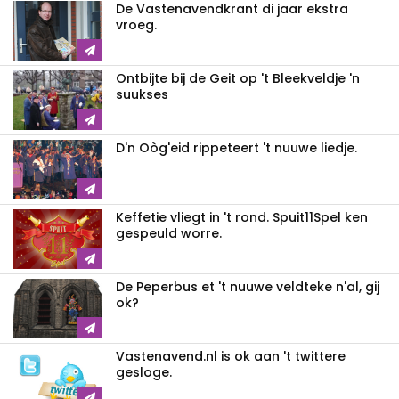
De Vastenavendkrant di jaar ekstra
vroeg.
Ontbijte bij de Geit op 't Bleekveldje 'n
suukses
D'n Oòg'eid rippeteert 't nuuwe liedje.
Keffetie vliegt in 't rond. Spuit11Spel ken
gespeuld worre.
De Peperbus et 't nuuwe veldteke n'al, gij
ok?
Vastenavend.nl is ok aan 't twittere
gesloge.