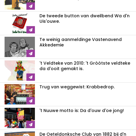
De tweede button van dweilbend Wa d'n
Uis'ouwe.
Te weinig aanmeldinge Vastenavend
Akkedemie
't Veldteke van 2010: 't Gròòtste veldteke
da d'ooit gemakt is.
Trug van weggewist: Krabbedrop.
't Nuuwe motto is: Da d'ouw d'oe jong!
De Oeteldonksche Club van 1882 bij d'n