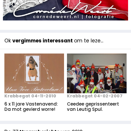
Ok
vergimmes interessant
om te leze...
Krabbegat 04-11-2010
Krabbegat 04-02-2007
6 x 11 jare Vastenavend:
Ceedee geprissenteert
Da mot gevierd worre!
van Leutig Spul.