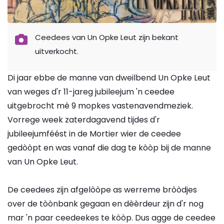
Ceedees van Un Opke Leut zijn bekant
uitverkocht.
Di jaar ebbe de manne van dweilbend Un Opke Leut
van weges d'r 11-jareg jubileejum 'n ceedee
uitgebrocht mè 9 mopkes vastenavendmeziek.
Vorrege week zaterdagavend tijdes d'r
jubileejumféést in de Mortier wier de ceedee
gedòòpt en was vanaf die dag te kòòp bij de manne
van Un Opke Leut.
De ceedees zijn afgelòòpe as werreme bròòdjes
over de tòònbank gegaan en dèèrdeur zijn d'r nog
mar 'n paar ceedeekes te kòòp. Dus agge de ceedee