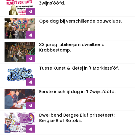
Zwijns'òòfd.
Ope dag bij verschillende bouwclubs.
33 jareg jubileejum dweilbend
Krabbestamp.
Tusse Kunst & Kietsj in 't Markieze'òf.
Eerste inschrijfdag in 't Zwijns'òòfd.
Dweilbend Bergse Bluf prisseteert:
Bergse Bluf Botoks.