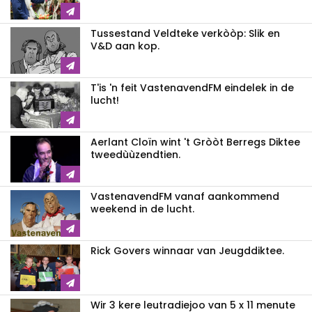
Tussestand Veldteke verkòòp: Slik en
V&D aan kop.
T'is 'n feit VastenavendFM eindelek in de
lucht!
Aerlant Cloïn wint 't Gròòt Berregs Diktee
tweedùùzendtien.
VastenavendFM vanaf aankommend
weekend in de lucht.
Rick Govers winnaar van Jeugddiktee.
Wir 3 kere leutradiejoo van 5 x 11 menute