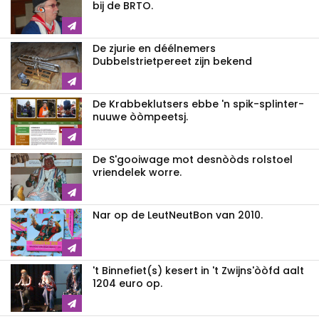
bij de BRTO.
De zjurie en déélnemers
Dubbelstrietpereet zijn bekend
De Krabbeklutsers ebbe 'n spik-splinter-
nuuwe òòmpeetsj.
De S'gooiwage mot desnòòds rolstoel
vriendelek worre.
Nar op de LeutNeutBon van 2010.
't Binnefiet(s) kesert in 't Zwijns'òòfd aalt
1204 euro op.