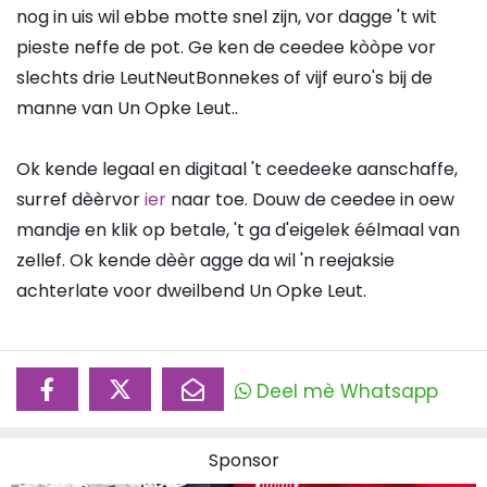
nog in uis wil ebbe motte snel zijn, vor dagge 't wit
pieste neffe de pot. Ge ken de ceedee kòòpe vor
slechts drie LeutNeutBonnekes of vijf euro's bij de
manne van Un Opke Leut..
Ok kende legaal en digitaal 't ceedeeke aanschaffe,
surref dèèrvor
ier
naar toe. Douw de ceedee in oew
mandje en klik op betale, 't ga d'eigelek éélmaal van
zellef. Ok kende dèèr agge da wil 'n reejaksie
achterlate voor dweilbend Un Opke Leut.
Deel mè Whatsapp
Sponsor