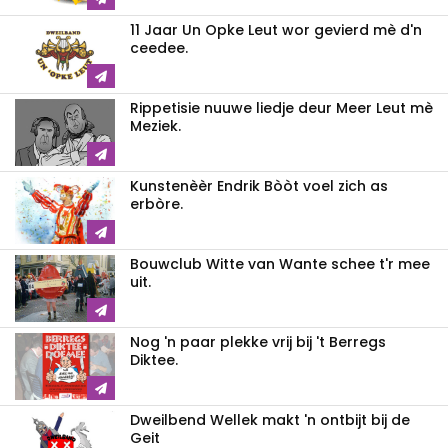
11 Jaar Un Opke Leut wor gevierd mè d'n
ceedee.
Rippetisie nuuwe liedje deur Meer Leut mè
Meziek.
Kunstenèèr Endrik Bòòt voel zich as
erbòre.
Bouwclub Witte van Wante schee t'r mee
uit.
Nog 'n paar plekke vrij bij 't Berregs
Diktee.
Dweilbend Wellek makt 'n ontbijt bij de
Geit