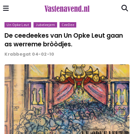
Un Opke Leut
Jubeleejem
CeeDee
De ceedeekes van Un Opke Leut gaan
as werreme bròòdjes.
Krabbegat 04-02-10