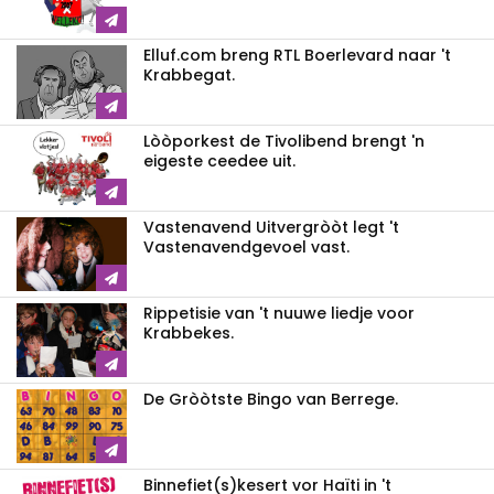
Elluf.com breng RTL Boerlevard naar 't
Krabbegat.
Lòòporkest de Tivolibend brengt 'n
eigeste ceedee uit.
Vastenavend Uitvergròòt legt 't
Vastenavendgevoel vast.
Rippetisie van 't nuuwe liedje voor
Krabbekes.
De Gròòtste Bingo van Berrege.
Binnefiet(s)kesert vor Haïti in 't