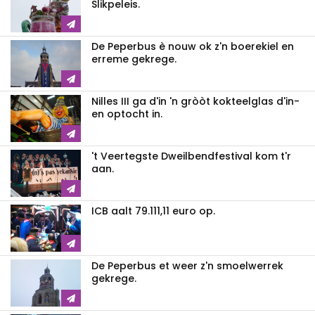
Slikpeleis.
De Peperbus è nouw ok z'n boerekiel en
erreme gekrege.
Nilles III ga d'in 'n gròòt kokteelglas d'in-
en optocht in.
't Veertegste Dweilbendfestival kom t'r
aan.
ICB aalt 79.111,11 euro op.
De Peperbus et weer z'n smoelwerrek
gekrege.