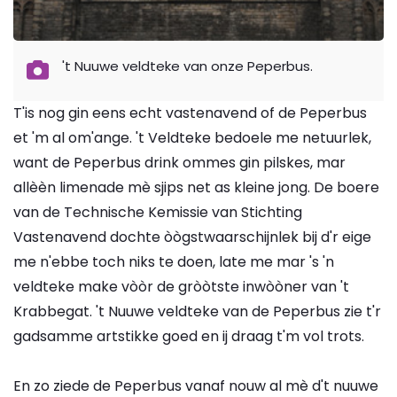
't Nuuwe veldteke van onze Peperbus.
T'is nog gin eens echt vastenavend of de Peperbus
et 'm al om'ange. 't Veldteke bedoele me netuurlek,
want de Peperbus drink ommes gin pilskes, mar
allèèn limenade mè sjips net as kleine jong. De boere
van de Technische Kemissie van Stichting
Vastenavend dochte òògstwaarschijnlek bij d'r eige
me n'ebbe toch niks te doen, late me mar 's 'n
veldteke make vòòr de gròòtste inwòòner van 't
Krabbegat. 't Nuuwe veldteke van de Peperbus zie t'r
gadsamme artstikke goed en ij draag t'm vol trots.
En zo ziede de Peperbus vanaf nouw al mè d't nuuwe