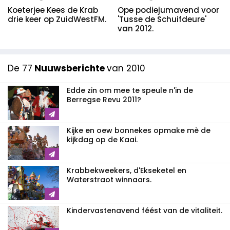
Koeterjee Kees de Krab
Ope podiejumavend voor
drie keer op ZuidWestFM.
'Tusse de Schuifdeure'
van 2012.
De 77
Nuuwsberichte
van 2010
Edde zin om mee te speule n'in de
Berregse Revu 2011?
Kijke en oew bonnekes opmake mè de
kijkdag op de Kaai.
Krabbekweekers, d'Ekseketel en
Waterstraot winnaars.
Kindervastenavend féést van de vitaliteit.