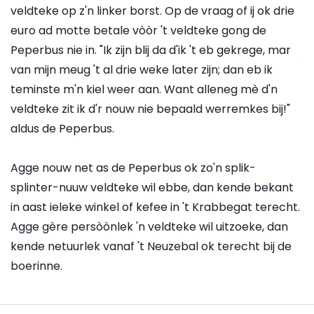
veldteke op z'n linker borst. Op de vraag of ij ok drie
euro ad motte betale vòòr 't veldteke gong de
Peperbus nie in. "Ik zijn blij da d'ik 't eb gekrege, mar
van mijn meug 't al drie weke later zijn; dan eb ik
teminste m'n kiel weer aan. Want alleneg mè d'n
veldteke zit ik d'r nouw nie bepaald werremkes bij!"
aldus de Peperbus.
Agge nouw net as de Peperbus ok zo'n splik-
splinter-nuuw veldteke wil ebbe, dan kende bekant
in aast ieleke winkel of kefee in 't Krabbegat terecht.
Agge gère persòònlek 'n veldteke wil uitzoeke, dan
kende netuurlek vanaf 't Neuzebal ok terecht bij de
boerinne.