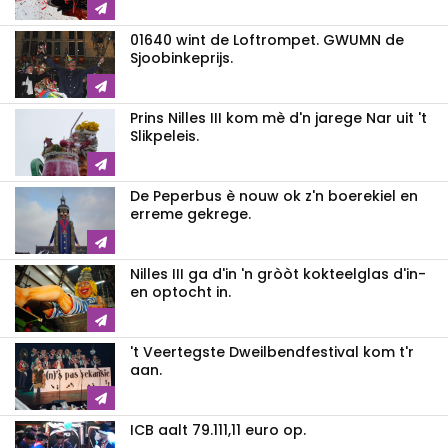
01640 wint de Loftrompet. GWUMN de
Sjoobinkeprijs.
Prins Nilles III kom mè d'n jarege Nar uit 't
Slikpeleis.
De Peperbus è nouw ok z'n boerekiel en
erreme gekrege.
Nilles III ga d'in 'n gròòt kokteelglas d'in-
en optocht in.
't Veertegste Dweilbendfestival kom t'r
aan.
ICB aalt 79.111,11 euro op.