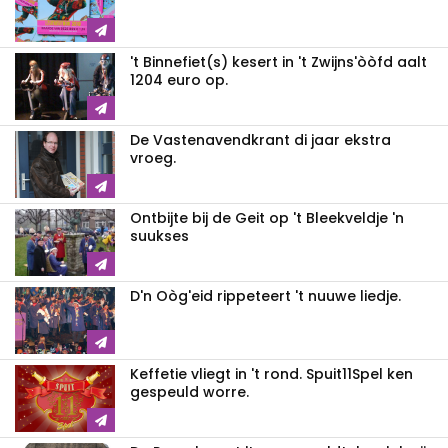
't Binnefiet(s) kesert in 't Zwijns'òòfd aalt
1204 euro op.
De Vastenavendkrant di jaar ekstra
vroeg.
Ontbijte bij de Geit op 't Bleekveldje 'n
suukses
D'n Oòg'eid rippeteert 't nuuwe liedje.
Keffetie vliegt in 't rond. Spuit11Spel ken
gespeuld worre.