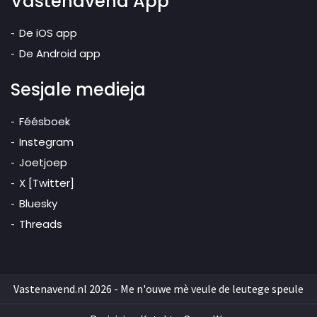
Vastenavend App
De iOS app
De Android app
Sesjale medieja
Féésboek
Instegram
Joetjoep
X [Twitter]
Bluesky
Threads
Vastenavend.nl 2026 - Me n'ouwe mè veule de leutege speule