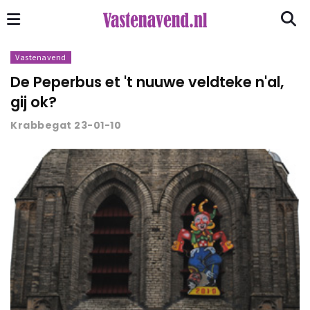
Vastenavend
De Peperbus et 't nuuwe veldteke n'al,
gij ok?
Krabbegat 23-01-10