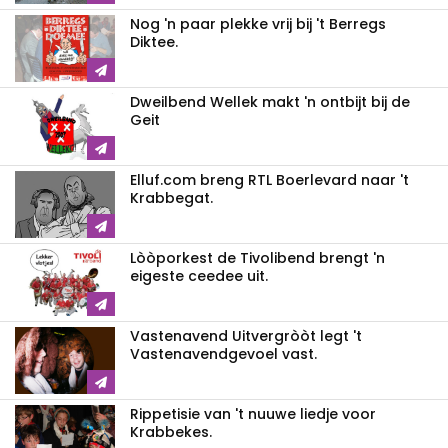
Nog 'n paar plekke vrij bij 't Berregs
Diktee.
Dweilbend Wellek makt 'n ontbijt bij de
Geit
Elluf.com breng RTL Boerlevard naar 't
Krabbegat.
Lòòporkest de Tivolibend brengt 'n
eigeste ceedee uit.
Vastenavend Uitvergròòt legt 't
Vastenavendgevoel vast.
Rippetisie van 't nuuwe liedje voor
Krabbekes.