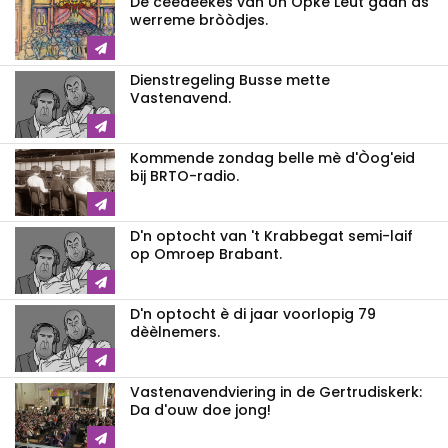
De ceedeekes van Un Opke Leut gaan as
werreme bròòdjes.
Dienstregeling Busse mette
Vastenavend.
Kommende zondag belle mè d'Òog'eid
bij BRTO-radio.
D'n optocht van 't Krabbegat semi-laif
op Omroep Brabant.
D'n optocht è di jaar voorlopig 79
dèèlnemers.
Vastenavendviering in de Gertrudiskerk:
Da d'ouw doe jong!