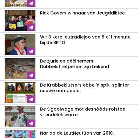
Rick Govers winnaar van Jeugddiktee.
Wir 3 kere leutradiejoo van 5 x 11 menute
bij de BRTO.
De zjurie en déélnemers
Dubbelstrietpereet zijn bekend
De Krabbeklutsers ebbe 'n spik-splinter-
nuuwe òòmpeetsj.
De S'gooiwage mot desnòòds rolstoel
vriendelek worre.
Nar op de LeutNeutBon van 2010.