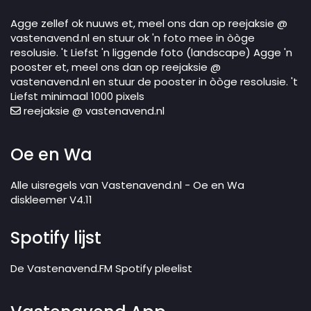
Agge zellef ok nuuws et, meel ons dan op reejaksie @
vastenavend.nl en stuur ok 'n foto mee in òòge
resolusie. 't Liefst 'n liggende foto (landscape) Agge 'n
pooster et, meel ons dan op reejaksie @
vastenavend.nl en stuur de pooster in òòge resolusie. 't
Liefst minimaal 1000 pixels
reejaksie @ vastenavend.nl
Oe en Wa
Alle uisregels van Vastenavend.nl - Oe en Wa
diskleemer V4.11
Spotify lijst
De Vastenavend.FM Spotify pleelist