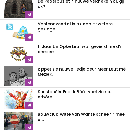
De Peperbus et 't nuuwe veldteke n'al, gij
ok?
Vastenavend.nl is ok aan 't twittere
gesloge.
11 Jaar Un Opke Leut wor gevierd mè d'n
ceedee.
Rippetisie nuuwe liedje deur Meer Leut mè
Meziek.
Kunstenèèr Endrik Bòòt voel zich as
erbòre.
Bouwclub Witte van Wante schee t'r mee
uit.