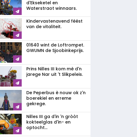
d'Ekseketel en
Waterstraot winnaars.
Kindervastenavend féést
van de vitaliteit.
01640 wint de Loftrompet.
GWUMN de Sjoobinkeprijs.
Prins Nilles III kom mè d'n
jarege Nar uit 't Slikpeleis.
De Peperbus è nouw ok z'n
boerekiel en erreme
gekrege.
Nilles III ga d'in 'n gròòt
kokteelglas d'in- en
optocht...