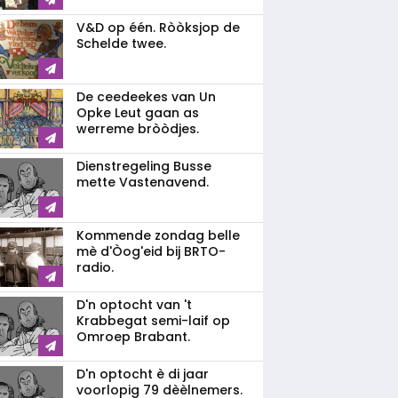
V&D op één. Ròòksjop de
Schelde twee.
De ceedeekes van Un
Opke Leut gaan as
werreme bròòdjes.
Dienstregeling Busse
mette Vastenavend.
Kommende zondag belle
mè d'Òog'eid bij BRTO-
radio.
D'n optocht van 't
Krabbegat semi-laif op
Omroep Brabant.
D'n optocht è di jaar
voorlopig 79 dèèlnemers.