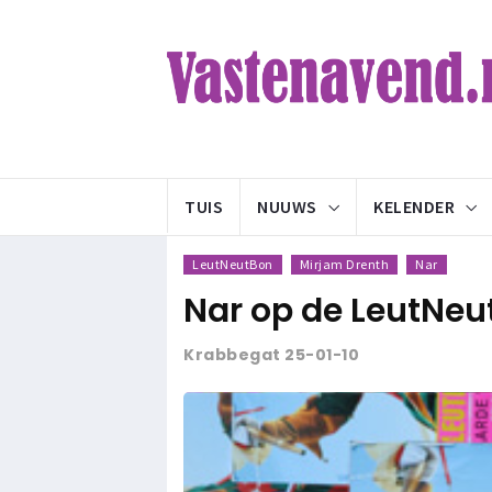
TUIS
NUUWS
KELENDER
LeutNeutBon
Mirjam Drenth
Nar
Nar op de LeutNeu
Krabbegat 25-01-10