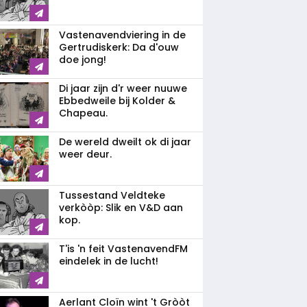
Vastenavendviering in de
Gertrudiskerk: Da d'ouw
doe jong!
Di jaar zijn d'r weer nuuwe
Ebbedweile bij Kolder &
Chapeau.
De wereld dweilt ok di jaar
weer deur.
Tussestand Veldteke
verkòòp: Slik en V&D aan
kop.
T'is 'n feit VastenavendFM
eindelek in de lucht!
Aerlant Cloïn wint 't Gròòt