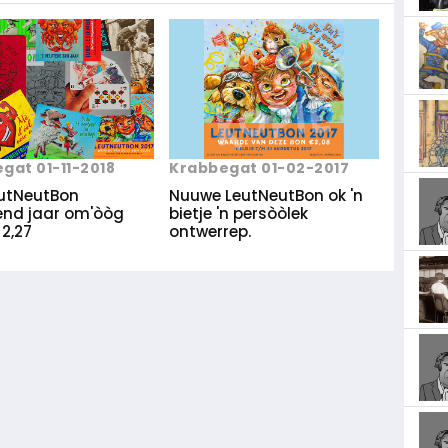
gat 01-11-2018
Krabbegat 01-02-2017
eutNeutBon
Nuuwe LeutNeutBon ok 'n
nd jaar om'òòg
bietje 'n persòòlek
2,27
ontwerrep.