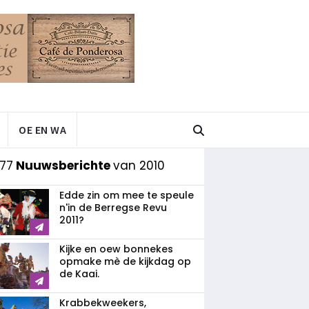
OE EN WA
77
Nuuwsberichte
van 2010
Edde zin om mee te speule
n'in de Berregse Revu
2011?
Kijke en oew bonnekes
opmake mè de kijkdag op
de Kaai.
Krabbekweekers,