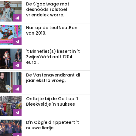
De S'gooiwage mot
desnòòds rolstoel
vriendelek worre.
Nar op de LeutNeutBon
van 2010.
't Binnefiet(s) kesert in 't
Zwijns'òòfd aalt 1204
euro...
De Vastenavendkrant di
jaar ekstra vroeg.
Ontbijte bij de Geit op 't
Bleekveldje 'n suukses
D'n Oòg'eid rippeteert 't
nuuwe liedje.