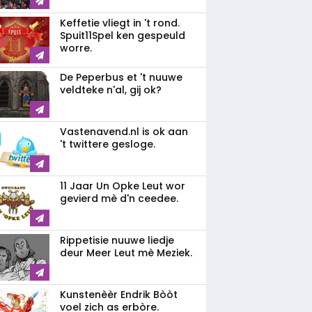
Keffetie vliegt in 't rond.
Spuit11Spel ken gespeuld
worre.
De Peperbus et 't nuuwe
veldteke n'al, gij ok?
Vastenavend.nl is ok aan
't twittere gesloge.
11 Jaar Un Opke Leut wor
gevierd mè d'n ceedee.
Rippetisie nuuwe liedje
deur Meer Leut mè Meziek.
Kunstenèèr Endrik Bòòt
voel zich as erbòre.