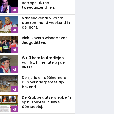
Berregs Diktee
tweedùùzendtien.
VastenavendFM vanaf
aankommend weekend in
de lucht.
Rick Govers winnaar van
Jeugddiktee.
Wir 3 kere leutradiejoo
van 5 x 11 menute bij de
BRTO.
De zjurie en déélnemers
Dubbelstrietpereet zijn
bekend
De Krabbeklutsers ebbe 'n
spik-splinter-nuuwe
òòmpeetsj.