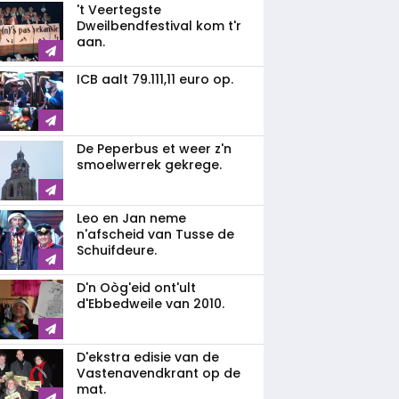
't Veertegste
Dweilbendfestival kom t'r
aan.
ICB aalt 79.111,11 euro op.
De Peperbus et weer z'n
smoelwerrek gekrege.
Leo en Jan neme
n'afscheid van Tusse de
Schuifdeure.
D'n Oòg'eid ont'ult
d'Ebbedweile van 2010.
D'ekstra edisie van de
Vastenavendkrant op de
mat.