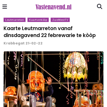
Leutmarreton
Kaartverkòòp
ZuidWestTV
Kaarte Leutmarreton vanaf
dinsdagavend 22 febrewarie te kòòp
Krabbegat 21-02-22