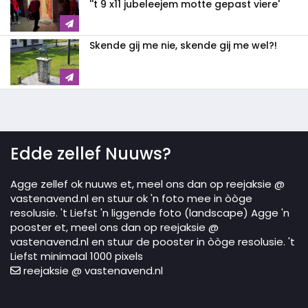
''t 9 x11 jubeleejem motte gepast viere'
Skende gij me nie, skende gij me wel?!
Edde zellef Nuuws?
Agge zellef ok nuuws et, meel ons dan op reejaksie @
vastenavend.nl en stuur ok 'n foto mee in òòge
resolusie. 't Liefst 'n liggende foto (landscape) Agge 'n
pooster et, meel ons dan op reejaksie @
vastenavend.nl en stuur de pooster in òòge resolusie. 't
Liefst minimaal 1000 pixels
reejaksie @ vastenavend.nl