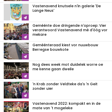
Vastenavend knutsele n'in galerie 'De
Lange Neus'
Geméénte doe dringende n'oproep: Vier
verantwoord Vastenavend mè d'òòg vor
mekare
Geméénteraad kiest vor nuuwbouw
Berregse bouwkote
Nog dees week mot duidelek worre oe
me kenne gaan dweile
'n Krab zonder Veldteke da's 'n Geit
zonder uier
Vastenavend 2022: kompakt en in de
mate van 't mogeleke