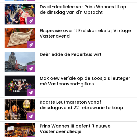
Dweil-deefielee vor Prins Wannes III op
de dinsdag van d'n Optocht
Ekspezisie over 't Ezelskarreke bij Vintage
Vastenavend
Dèèr edde de Peperbus wir!
Mak oew ver'ale op de soosjals leuteger
mè Vastenavend-gifkes
Kaarte Leutmarreton vanaf
dinsdagavend 22 febrewarie te kòòp
Prins Wannes III oefent 't nuuwe
Vastenavendliedje