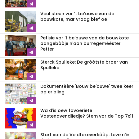
Veul steun vor 't be'ouwe van de
bouwkote, mar vraag blef oe
Petisie vor 't be'ouwe van de bouwkote
aangebòòje n'aan burregemééster
Petter
Sterck Spulleke: De gròòtste broer van
Spulleke
Dokumentèère 'Bouw be'ouwe' twee keer
op er'aling
Wa d'is oew favoeriete
Vastenavendliedje? Stem vor de Top 7x11
Start van de Veldtekeverkòòp: Leve n'in