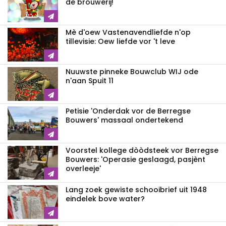
de brouwerij!
Mè d'oew Vastenavendliefde n'op
tillevisie: Oew liefde vor 't leve
Nuuwste pinneke Bouwclub WIJ ode
n'aan Spuit 11
Petisie 'Onderdak vor de Berregse
Bouwers' massaal ondertekend
Voorstel kollege dòòdsteek vor Berregse
Bouwers: 'Operasie geslaagd, pasjènt
overleeje'
Lang zoek gewiste schooibrief uit 1948
eindelek bove water?