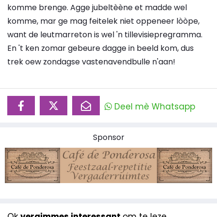
komme brenge. Agge jubeltèène et madde wel
komme, mar ge mag feitelek niet oppeneer lòòpe,
want de leutmarreton is wel 'n tillevisiepregramma.
En 't ken zomar gebeure dagge in beeld kom, dus
trek oew zondagse vastenavendbulle n'aan!
Deel mè Whatsapp
Sponsor
Ok
vergimmes interessant
om te leze...