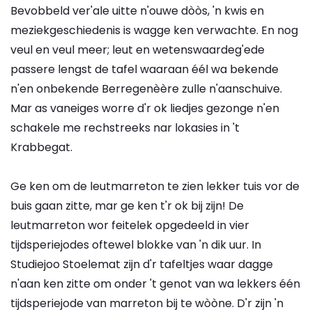
Bevobbeld ver'ale uitte n'ouwe dòòs, 'n kwis en
meziekgeschiedenis is wagge ken verwachte. En nog
veul en veul meer; leut en wetenswaardeg'ede
passere lengst de tafel waaraan éél wa bekende
n'en onbekende Berregenèère zulle n'aanschuive.
Mar as vaneiges worre d'r ok liedjes gezonge n'en
schakele me rechstreeks nar lokasies in 't
Krabbegat.
Ge ken om de leutmarreton te zien lekker tuis vor de
buis gaan zitte, mar ge ken t'r ok bij zijn! De
leutmarreton wor feitelek opgedeeld in vier
tijdsperiejodes oftewel blokke van 'n dik uur. In
Studiejoo Stoelemat zijn d'r tafeltjes waar dagge
n'aan ken zitte om onder 't genot van wa lekkers één
tijdsperiejode van marreton bij te wòòne. D'r zijn 'n