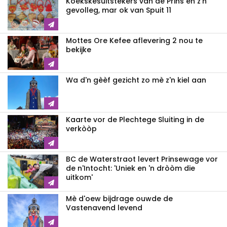
Koekskesuitstekers van de Prins en z'n
gevolleg, mar ok van Spuit 11
Mottes Ore Kefee aflevering 2 nou te
bekijke
Wa d'n gèèf gezicht zo mè z'n kiel aan
Kaarte vor de Plechtege Sluiting in de
verkòòp
BC de Waterstraot levert Prinsewage vor
de n'Intocht: 'Uniek en 'n dròòm die
uitkom'
Mè d'oew bijdrage ouwde de
Vastenavend levend