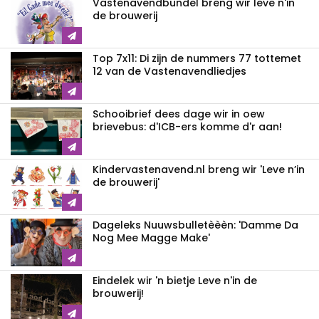
Vastenavendbundel breng wir leve n'in
de brouwerij
Top 7x11: Di zijn de nummers 77 tottemet
12 van de Vastenavendliedjes
Schooibrief dees dage wir in oew
brievebus: d'ICB-ers komme d'r aan!
Kindervastenavend.nl breng wir 'Leve n’in
de brouwerij'
Dageleks Nuuwsbulletèèèn: 'Damme Da
Nog Mee Magge Make'
Eindelek wir 'n bietje Leve n'in de
brouwerij!