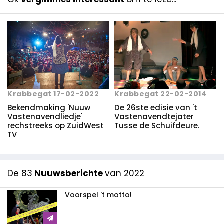
Krabbegat 22-02-2014
Krabbegat 17-02-2022
De 26ste edisie van 't
Bekendmaking 'Nuuw
Vastenavendtejater
Vastenavendliedje'
Tusse de Schuifdeure.
rechstreeks op ZuidWest
TV
De 83
Nuuwsberichte
van 2022
Voorspel 't motto!