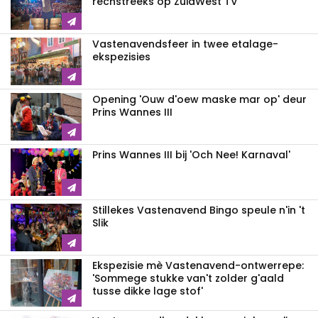
rechstreeks op ZuidWest TV
Vastenavendsfeer in twee etalage-
ekspezisies
Opening 'Ouw d'oew maske mar op' deur
Prins Wannes III
Prins Wannes III bij 'Och Nee! Karnaval'
Stillekes Vastenavend Bingo speule n'in 't
Slik
Ekspezisie mè Vastenavend-ontwerrepe:
'Sommege stukke van't zolder g'aald
tusse dikke lage stof'