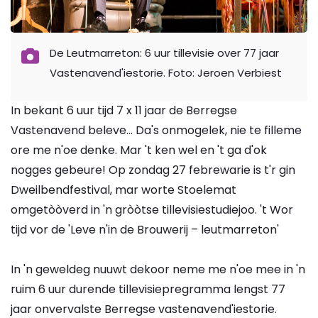
De Leutmarreton: 6 uur tillevisie over 77 jaar
Vastenavend'iestorie. Foto: Jeroen Verbiest
In bekant 6 uur tijd 7 x 11 jaar de Berregse
Vastenavend beleve... Da's onmogelek, nie te filleme
ore me n'oe denke. Mar 't ken wel en 't ga d'ok
nogges gebeure! Op zondag 27 febrewarie is t'r gin
Dweilbendfestival, mar worte Stoelemat
omgetòòverd in 'n gròòtse tillevisiestudiejoo. 't Wor
tijd vor de 'Leve n'in de Brouwerij – leutmarreton'
In 'n geweldeg nuuwt dekoor neme me n'oe mee in 'n
ruim 6 uur durende tillevisiepregramma lengst 77
jaar onvervalste Berregse vastenavend'iestorie.