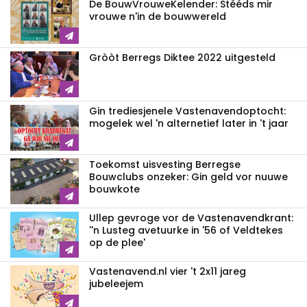
De BouwVrouweKelender: Stééds mir
vrouwe n'in de bouwwereld
Gròòt Berregs Diktee 2022 uitgesteld
Gin trediesjenele Vastenavend­optocht:
mogelek wel 'n alternetief later in 't jaar
Toekomst uisvesting Berregse
Bouwclubs onzeker: Gin geld vor nuuwe
bouwkote
Ullep gevroge vor de Vastenavend­krant:
''n Lusteg avetuurke in '56 of Veldtekes
op de plee'
Vastenavend.nl vier 't 2x11 jareg
jubeleejem