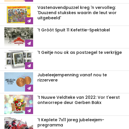
Vastenavendpuzzel kreg 'n vervolleg:
'Duuzend stukskes waarin de leut wor
uitgebeeld'
't Gròòt Spuit 11 Kefettie-Spektakel
't Geitje nou ok as postzegel te verkrijge
Jubeleejempenning vanaf nou te
rizzervere
't Nuuwe Veldteke van 2022: Vor t'eerst
ontworrepe deur Gerben Bakx
't Keplete 7x11 jareg jubeleejem-
pregramma