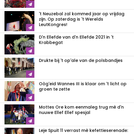
't Neuzebal zal kommed jaar op vrijdag
zijn. Op zaterdag is 't Werelds
LeutKongres!
D'n Ellefde van d'n Ellefde 2021 in 't
Krabbegat
Drukte bij 't op'ale van de polsbandjes
Oòg'eid Wannes III is klaar om 't licht op
groen te zette
Mottes Ore kom eenmaleg trug mè d'n
nuuwe Ellef Ellef spesjal
Leje Spuit 11 verrast mè kefettieserenade: