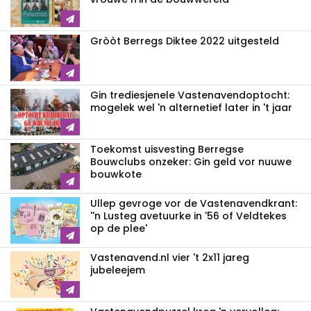
Gròòt Berregs Diktee 2022 uitgesteld
Gin trediesjenele Vastenavend­optocht:
mogelek wel 'n alternetief later in 't jaar
Toekomst uisvesting Berregse
Bouwclubs onzeker: Gin geld vor nuuwe
bouwkote
Ullep gevroge vor de Vastenavend­krant:
''n Lusteg avetuurke in '56 of Veldtekes
op de plee'
Vastenavend.nl vier 't 2x11 jareg
jubeleejem