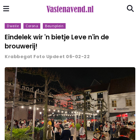
Dweile
Corona
Beursplein
Eindelek wir 'n bietje Leve n'in de
brouwerij!
Krabbegat Foto Updeet 06-02-22