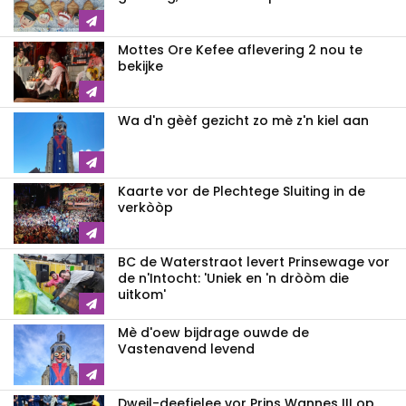
Mottes Ore Kefee aflevering 2 nou te
bekijke
Wa d'n gèèf gezicht zo mè z'n kiel aan
Kaarte vor de Plechtege Sluiting in de
verkòòp
BC de Waterstraot levert Prinsewage vor
de n'Intocht: 'Uniek en 'n dròòm die
uitkom'
Mè d'oew bijdrage ouwde de
Vastenavend levend
Dweil-deefielee vor Prins Wannes III op