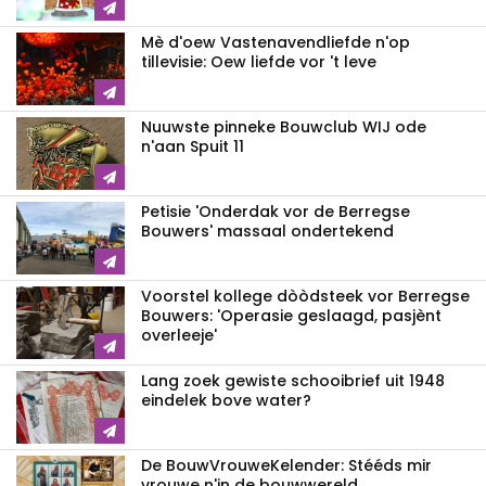
Mè d'oew Vastenavendliefde n'op
tillevisie: Oew liefde vor 't leve
Nuuwste pinneke Bouwclub WIJ ode
n'aan Spuit 11
Petisie 'Onderdak vor de Berregse
Bouwers' massaal ondertekend
Voorstel kollege dòòdsteek vor Berregse
Bouwers: 'Operasie geslaagd, pasjènt
overleeje'
Lang zoek gewiste schooibrief uit 1948
eindelek bove water?
De BouwVrouweKelender: Stééds mir
vrouwe n'in de bouwwereld