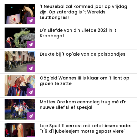
't Neuzebal zal kommed jaar op vrijdag
zijn. Op zaterdag is 't Werelds
LeutKongres!
D'n Ellefde van d'n Ellefde 2021 in 't
Krabbegat
Drukte bij 't op'ale van de polsbandjes
Oòg'eid Wannes III is klaar om 't licht op
groen te zette
Mottes Ore kom eenmaleg trug mè d'n
nuuwe Ellef Ellef spesjal
Leje Spuit 11 verrast mè kefettieserenade:
''t 9 x11 jubeleejem motte gepast viere'