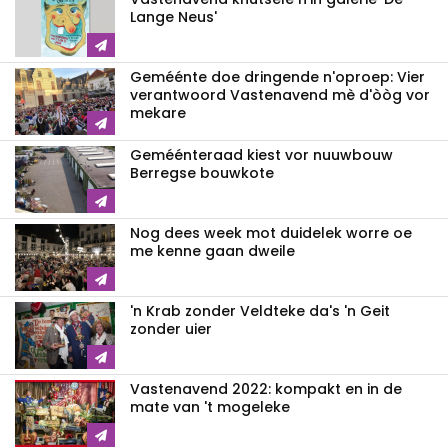
Lange Neus'
Geméénte doe dringende n'oproep: Vier
verantwoord Vastenavend mè d'òòg vor
mekare
Geméénteraad kiest vor nuuwbouw
Berregse bouwkote
Nog dees week mot duidelek worre oe
me kenne gaan dweile
'n Krab zonder Veldteke da's 'n Geit
zonder uier
Vastenavend 2022: kompakt en in de
mate van 't mogeleke