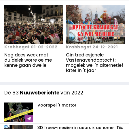
Krabbegat 01-02-2022
Krabbegat 24-12-2021
Nog dees week mot
Gin trediesjenele
duidelek worre oe me
Vastenavend­optocht:
kenne gaan dweile
mogelek wel 'n alternetief
later in 't jaar
De 83
Nuuwsberichte
van 2022
Voorspel 't motto!
3D frees-mesjien in gebruik genome: 'Tijd