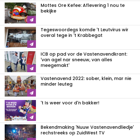
Mottes Ore Kefee: Aflevering 1 nou te
bekijke
Tegeswoordegs komde 't Leutvirus wir
overal tege in 't Krabbegat
ICB op pad vor de Vastenavendkrant:
'van agel nar sneeuw, van alles
meegemakt'
Vastenavend 2022: sober, klein, mar nie
minder leuteg
't Is weer voor d'n bakker!
Bekendmaking 'Nuuw Vastenavendliedje'
rechstreeks op ZuidWest TV