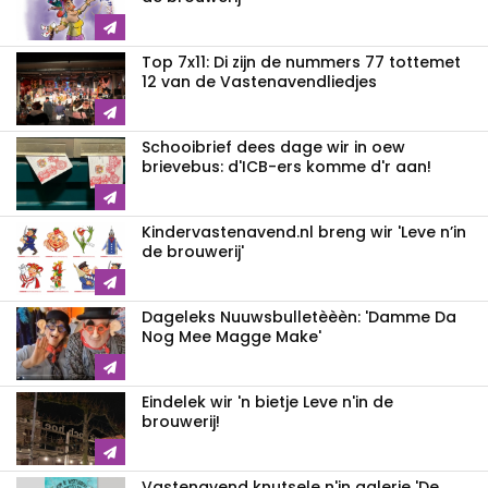
Top 7x11: Di zijn de nummers 77 tottemet
12 van de Vastenavendliedjes
Schooibrief dees dage wir in oew
brievebus: d'ICB-ers komme d'r aan!
Kindervastenavend.nl breng wir 'Leve n’in
de brouwerij'
Dageleks Nuuwsbulletèèèn: 'Damme Da
Nog Mee Magge Make'
Eindelek wir 'n bietje Leve n'in de
brouwerij!
Vastenavend knutsele n'in galerie 'De