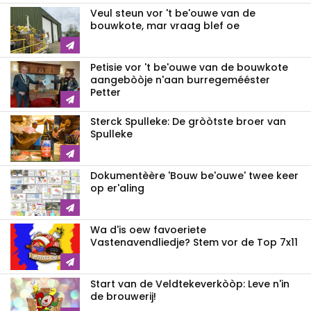
Veul steun vor 't be'ouwe van de
bouwkote, mar vraag blef oe
Petisie vor 't be'ouwe van de bouwkote
aangebòòje n'aan burregemééster
Petter
Sterck Spulleke: De gròòtste broer van
Spulleke
Dokumentèère 'Bouw be'ouwe' twee keer
op er'aling
Wa d'is oew favoeriete
Vastenavendliedje? Stem vor de Top 7x11
Start van de Veldtekeverkòòp: Leve n'in
de brouwerij!