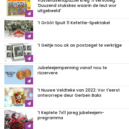
Vastenavendpuzzel kreg 'n vervolleg:
'Duuzend stukskes waarin de leut wor
uitgebeeld'
't Gròòt Spuit 11 Kefettie-Spektakel
't Geitje nou ok as postzegel te verkrijge
Jubeleejempenning vanaf nou te
rizzervere
't Nuuwe Veldteke van 2022: Vor t'eerst
ontworrepe deur Gerben Bakx
't Keplete 7x11 jareg jubeleejem-
pregramma