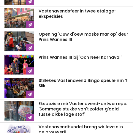
Vastenavendsfeer in twee etalage-
ekspezisies
Opening 'Ouw d'oew maske mar op' deur
Prins Wannes III
Prins Wannes III bij 'Och Nee! Karnaval'
Stillekes Vastenavend Bingo speule n'in 't
Slik
Ekspezisie mè Vastenavend-ontwerrepe:
'Sommege stukke van't zolder g'aald
tusse dikke lage stof'
Vastenavendbundel breng wir leve n'in
de brouwerij