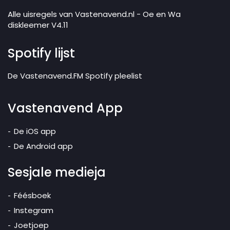
Alle uisregels van Vastenavend.nl - Oe en Wa
diskleemer V4.11
Spotify lijst
De Vastenavend.FM Spotify pleelist
Vastenavend App
De iOS app
De Android app
Sesjale medieja
Féésboek
Instegram
Joetjoep