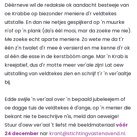
Dèèrneve wil de redaksie ok aandacht besteeje van
oe Krabbe op biezonder meniere d'r veldtekes
uitstalle. En dan nie netjes gespijkerd op 'n muurke
n'of op 'n plank (da's éél mooi, mar da zoeke me nie).
Me zoeke echt aparte meniere. Zo wete me da t'r
één z'n twalet d'r mee è versierd en me kenne d'r ok
al één die esse in de kerstbòòm ange. Mar 'n Krab is
kreejatief, dus d'r motte meer ver'ale zijn! Lat oew
uitstalling van veldtekes zien en schrijf t'r 'n ver'aaltje
bij.
Edde swijle 'n ver'aal over 'n bepaald jubeleejem of
oe dagge tuis de veldtekes è d'ange, op 'n menier die
bekant nie te beschrijve n'is, meld dan oeweige!
Stuur d'oew ver'aal 't liefst mè beeldmateriaal
vóór
24 december
nar
krant@stichtingvastenavend.nl
.