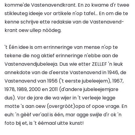
komme'de Vastenavend­krant. En zo kwame d'r twee
stikleuteg ideeje vor artikele n'op tafel... En om die te
kenne schrijve ette redaksie van de Vastenavend­
krant oew ullep nòòdeg.
't Één idee is om errinneringe van mense n'op te
tekene die nog aktief erinneringe n'ebbe aan de
Vastenavendjubeleeja. Dus wie etter ZELLEF 'n leuk
annekdote van de d'eerste Vastenavend in 1946, de
Vastenavend van 1956 ('t eerste jubeleejem), 1967,
1978, 1989, 2000 en 2011 (d'andere jubeleejemjare
dus). Vor de jare die wa wijer in 't verleeje legge
motte 's aan oew (overgròòt)opa of opoe vrage. En
euh: 'n gèèf ver'aal is één, mar agge swijle d'r ok 'n
foto bij et, is 't éémaal uitte kunst!