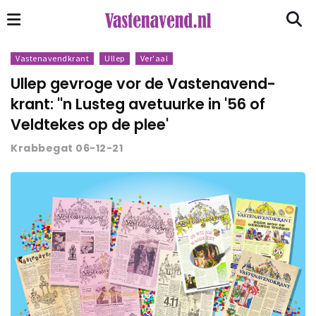
Vastenavendkrant
Ullep
Ver'aal
Ullep gevroge vor de Vastenavend­
krant: ''n Lusteg avetuurke in '56 of
Veldtekes op de plee'
Krabbegat 06-12-21