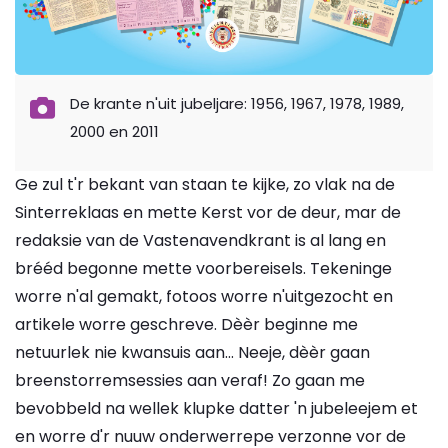
De krante n'uit jubeljare: 1956, 1967, 1978, 1989,
2000 en 2011
Ge zul t'r bekant van staan te kijke, zo vlak na de
Sinterreklaas en mette Kerst vor de deur, mar de
redaksie van de Vastenavend­krant is al lang en
brééd begonne mette voorbereisels. Tekeninge
worre n'al gemakt, fotoos worre n'uitgezocht en
artikele worre geschreve. Dèèr beginne me
netuurlek nie kwansuis aan... Neeje, dèèr gaan
breenstorremsessies aan veraf! Zo gaan me
bevobbeld na wellek klupke datter 'n jubeleejem et
en worre d'r nuuw onderwerrepe verzonne vor de