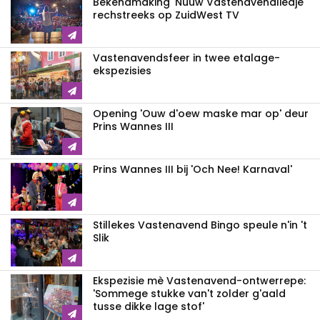
Bekendmaking 'Nuuw Vastenavendliedje'
rechstreeks op ZuidWest TV
Vastenavendsfeer in twee etalage-
ekspezisies
Opening 'Ouw d'oew maske mar op' deur
Prins Wannes III
Prins Wannes III bij 'Och Nee! Karnaval'
Stillekes Vastenavend Bingo speule n'in 't
Slik
Ekspezisie mè Vastenavend-ontwerrepe:
'Sommege stukke van't zolder g'aald
tusse dikke lage stof'