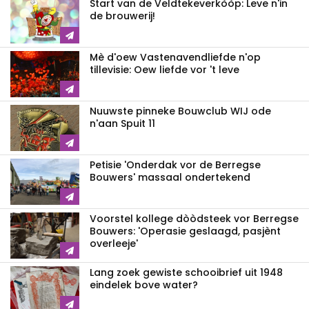
Start van de Veldtekeverkòòp: Leve n'in
de brouwerij!
Mè d'oew Vastenavendliefde n'op
tillevisie: Oew liefde vor 't leve
Nuuwste pinneke Bouwclub WIJ ode
n'aan Spuit 11
Petisie 'Onderdak vor de Berregse
Bouwers' massaal ondertekend
Voorstel kollege dòòdsteek vor Berregse
Bouwers: 'Operasie geslaagd, pasjènt
overleeje'
Lang zoek gewiste schooibrief uit 1948
eindelek bove water?