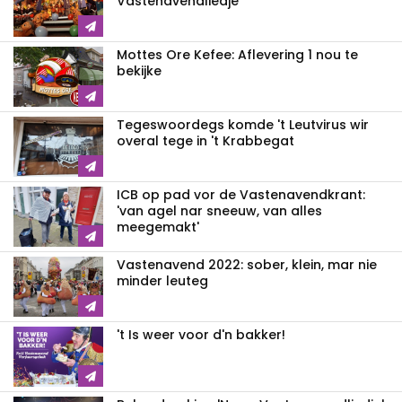
Vastenavendliedje
Mottes Ore Kefee: Aflevering 1 nou te
bekijke
Tegeswoordegs komde 't Leutvirus wir
overal tege in 't Krabbegat
ICB op pad vor de Vastenavendkrant:
'van agel nar sneeuw, van alles
meegemakt'
Vastenavend 2022: sober, klein, mar nie
minder leuteg
't Is weer voor d'n bakker!