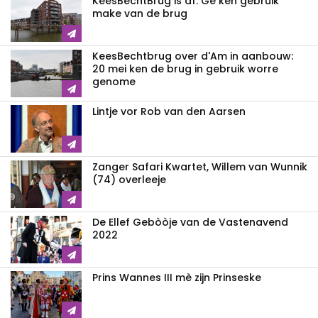
KeesBechtBrug is af: Ge ken gebruik
make van de brug
KeesBechtbrug over d'Am in aanbouw:
20 mei ken de brug in gebruik worre
genome
Lintje vor Rob van den Aarsen
Zanger Safari Kwartet, Willem van Wunnik
(74) overleeje
De Ellef Gebòòje van de Vastenavend
2022
Prins Wannes III mè zijn Prinseske