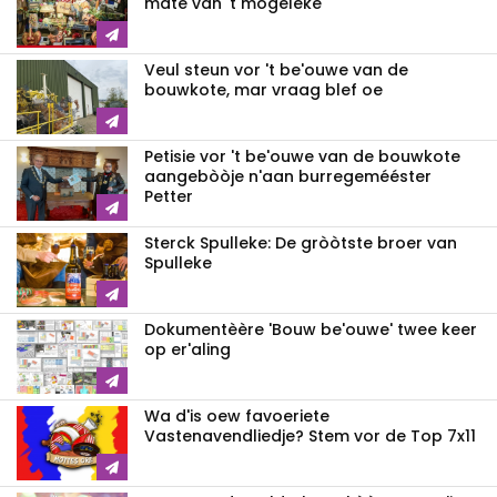
mate van 't mogeleke
Veul steun vor 't be'ouwe van de
bouwkote, mar vraag blef oe
Petisie vor 't be'ouwe van de bouwkote
aangebòòje n'aan burregemééster
Petter
Sterck Spulleke: De gròòtste broer van
Spulleke
Dokumentèère 'Bouw be'ouwe' twee keer
op er'aling
Wa d'is oew favoeriete
Vastenavendliedje? Stem vor de Top 7x11