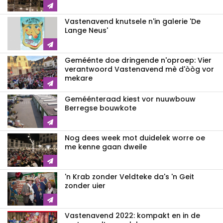
Vastenavend knutsele n'in galerie 'De
Lange Neus'
Geméénte doe dringende n'oproep: Vier
verantwoord Vastenavend mè d'òòg vor
mekare
Geméénteraad kiest vor nuuwbouw
Berregse bouwkote
Nog dees week mot duidelek worre oe
me kenne gaan dweile
'n Krab zonder Veldteke da's 'n Geit
zonder uier
Vastenavend 2022: kompakt en in de