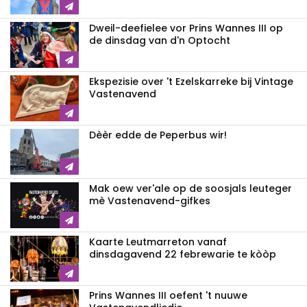
Dweil-deefielee vor Prins Wannes III op
de dinsdag van d'n Optocht
Ekspezisie over 't Ezelskarreke bij Vintage
Vastenavend
Dèèr edde de Peperbus wir!
Mak oew ver'ale op de soosjals leuteger
mè Vastenavend-gifkes
Kaarte Leutmarreton vanaf
dinsdagavend 22 febrewarie te kòòp
Prins Wannes III oefent 't nuuwe