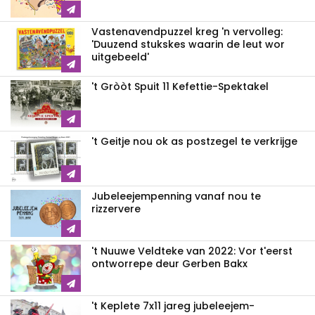
Vastenavendpuzzel kreg 'n vervolleg:
'Duuzend stukskes waarin de leut wor
uitgebeeld'
't Gròòt Spuit 11 Kefettie-Spektakel
't Geitje nou ok as postzegel te verkrijge
Jubeleejempenning vanaf nou te
rizzervere
't Nuuwe Veldteke van 2022: Vor t'eerst
ontworrepe deur Gerben Bakx
't Keplete 7x11 jareg jubeleejem-