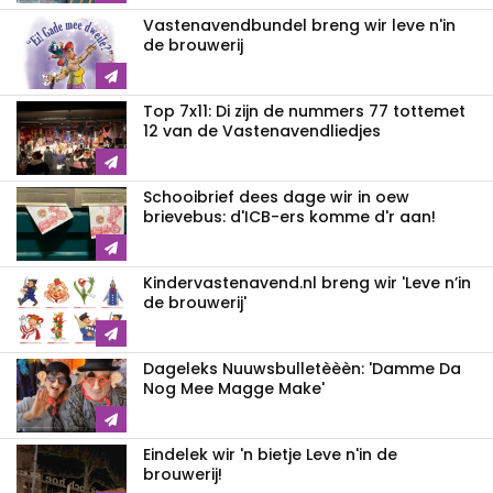
Vastenavendbundel breng wir leve n'in
de brouwerij
Top 7x11: Di zijn de nummers 77 tottemet
12 van de Vastenavendliedjes
Schooibrief dees dage wir in oew
brievebus: d'ICB-ers komme d'r aan!
Kindervastenavend.nl breng wir 'Leve n’in
de brouwerij'
Dageleks Nuuwsbulletèèèn: 'Damme Da
Nog Mee Magge Make'
Eindelek wir 'n bietje Leve n'in de
brouwerij!