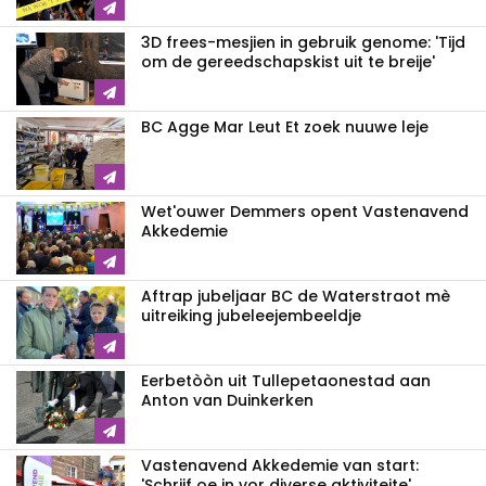
3D frees-mesjien in gebruik genome: 'Tijd
om de gereedschapskist uit te breije'
BC Agge Mar Leut Et zoek nuuwe leje
Wet'ouwer Demmers opent Vastenavend
Akkedemie
Aftrap jubeljaar BC de Waterstraot mè
uitreiking jubeleejembeeldje
Eerbetòòn uit Tullepetaonestad aan
Anton van Duinkerken
Vastenavend Akkedemie van start:
'Schrijf oe in vor diverse aktiviteite'