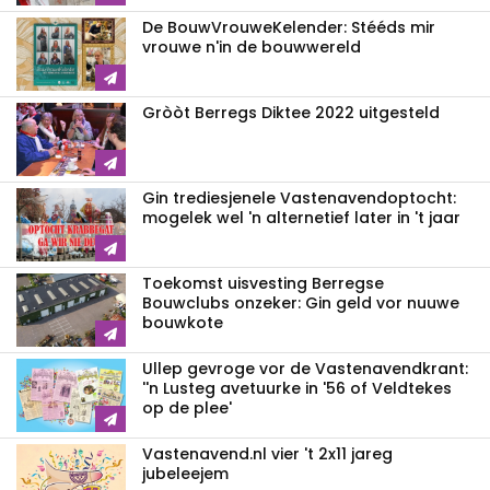
De BouwVrouweKelender: Stééds mir
vrouwe n'in de bouwwereld
Gròòt Berregs Diktee 2022 uitgesteld
Gin trediesjenele Vastenavend­optocht:
mogelek wel 'n alternetief later in 't jaar
Toekomst uisvesting Berregse
Bouwclubs onzeker: Gin geld vor nuuwe
bouwkote
Ullep gevroge vor de Vastenavend­krant:
''n Lusteg avetuurke in '56 of Veldtekes
op de plee'
Vastenavend.nl vier 't 2x11 jareg
jubeleejem