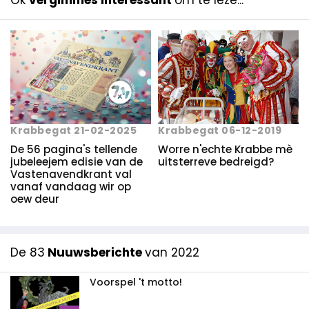
Ok
vergimmes interessant
om te leze...
Krabbegat 21-02-2025
Krabbegat 06-12-2019
De 56 pagina's tellende
Worre n'echte Krabbe mè
jubeleejem edisie van de
uitsterreve bedreigd?
Vastenavendkrant val
vanaf vandaag wir op
oew deur
De 83
Nuuwsberichte
van 2022
Voorspel 't motto!