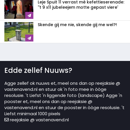
Leje Spuit 11 verrast mè kefettieserenade:
''t 9 x11 jubeleejem motte gepast viere'
Skende gij me nie, skende gij me wel?!
Edde zellef Nuuws?
Agge zellef ok nuuws et, meel ons dan op reejaksie @
vastenavend.nl en stuur ok 'n foto mee in òòge
resolusie. 't Liefst 'n liggende foto (landscape) Agge 'n
pooster et, meel ons dan op reejaksie @
vastenavend.nl en stuur de pooster in òòge resolusie. 't
Liefst minimaal 1000 pixels
reejaksie @ vastenavend.nl