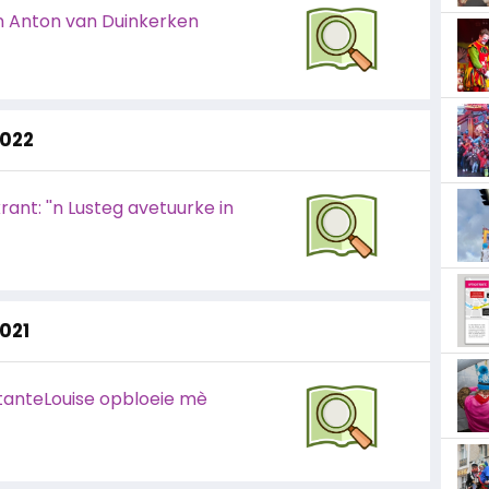
n Anton van Duinkerken
2022
ant: ''n Lusteg avetuurke in
2021
 tanteLouise opbloeie mè