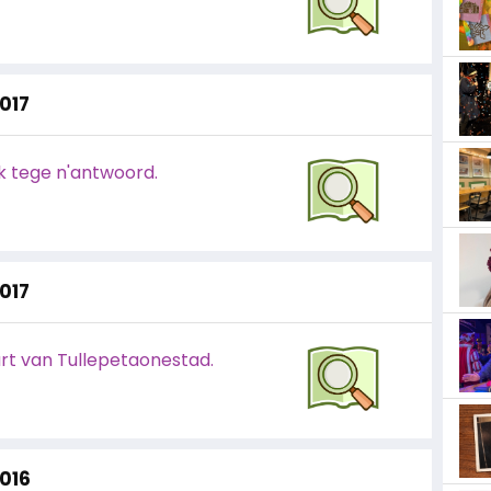
2017
 tege n'antwoord.
2017
t art van Tullepetaonestad.
2016