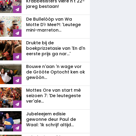
Krabbesisters viere n't 22-
jareg bestaan!
De Bullelòòp van Wa
Motte D'r Mee?!: 'Leutege
mini-marreton...
Drukte bij de
boekprizzetasie van 'En d'n
eerste prijs ga nar...'
Bouwe n'aan 'n wage vor
de Gròòte Optocht ken ok
gewòòn...
Mottes Ore van start mè
seizoen 7: 'De leutegeste
ver'ale...
Jubeleejem edisie
gewonne deur Paul de
Waal: 'Ik schrijf altijd...