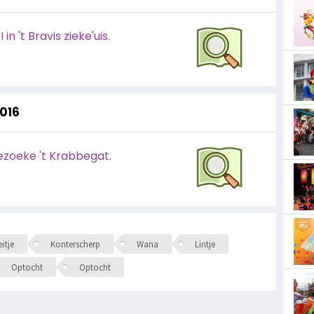
in 't Bravis zieke'uis.
2016
ezoeke 't Krabbegat.
itje
Konterscherp
Wana
Lintje
Optocht
Optocht