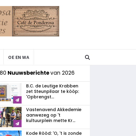
OE EN WA
 80
Nuuwsberichte
van 2026
B.C. de Leutige Krabben
zet Steunpilaar te kòòp:
'Opbrengst...
Vastenavend Akkedemie
aanwezeg op 't
kultuurplein mette Kr...
Kode Ròòd: 'O, 't is zonde