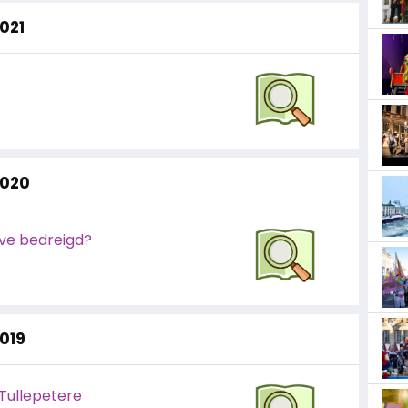
2021
2020
ve bedreigd?
2019
 Tullepetere