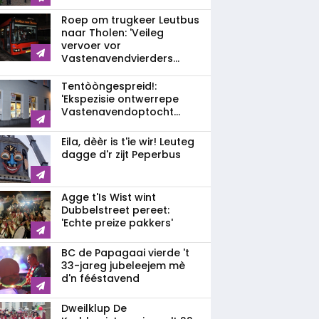
Roep om trugkeer Leutbus
naar Tholen: 'Veileg
vervoer vor
Vastenavendvierders...
Tentòòngespreid!:
'Ekspezisie ontwerrepe
Vastenavendoptocht...
Eila, dèèr is t'ie wir! Leuteg
dagge d'r zijt Peperbus
Agge t'Is Wist wint
Dubbelstreet pereet:
'Echte preize pakkers'
BC de Papagaai vierde 't
33-jareg jubeleejem mè
d'n fééstavend
Dweilklup De