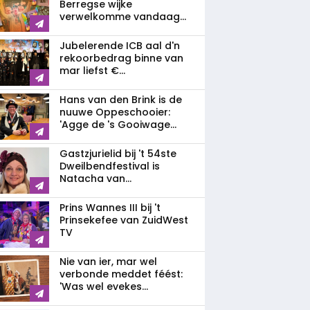
Berregse wijke
verwelkomme vandaag...
Jubelerende ICB aal d'n
rekoorbedrag binne van
mar liefst €...
Hans van den Brink is de
nuuwe Oppeschooier:
'Agge de 's Gooiwage...
Gastzjurielid bij 't 54ste
Dweilbendfestival is
Natacha van...
Prins Wannes III bij 't
Prinsekefee van ZuidWest
TV
Nie van ier, mar wel
verbonde meddet féést:
'Was wel evekes...