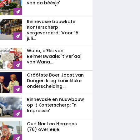
van da béésje'
Rinnevasie bouwkote
Konterscherp
vergevorderd: 'Voor 15
juli...
Wana, d'Eks van
Reimerswaale: 't Ver'aal
van Wana...
Gròòtste Boer Joost van
Dongen kreg koninkluke
onderscheiding...
Rinnevasie en nuuwbouw
op 't Konterscherp: ''n
Impressie'
Oud Nar Leo Hermans
(76) overleeje