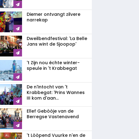
Diemer ontvangt zilvere
narrekap
Dweilbendfestival: 'La Belle
Jans wint de Sjoopop'
't Zijn nou échte winter-
speule in 't Krabbegat
De n'Intocht van 't
Krabbegat: 'Prins Wannes
III kom d'aan...
Ellef Gebòòje van de
Berregse Vastenavend
't Lòòpend Vuurke n'en de