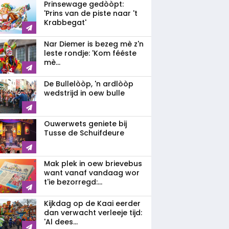
Prinsewage gedòòpt:
'Prins van de piste naar 't
Krabbegat'
Nar Diemer is bezeg mè z'n
leste rondje: 'Kom fééste
mè...
De Bullelòòp, 'n ardlòòp
wedstrijd in oew bulle
Ouwerwets geniete bij
Tusse de Schuifdeure
Mak plek in oew brievebus
want vanaf vandaag wor
t'ie bezorregd:...
Kijkdag op de Kaai eerder
dan verwacht verleeje tijd:
'Al dees...