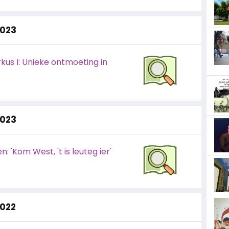
2023
kus I: Unieke ontmoeting in
2023
 'Kom West, 't is leuteg ier'
2022