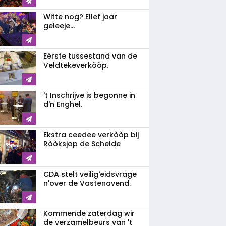
Witte nog? Ellef jaar
geleeje...
Eérste tussestand van de
Veldtekeverkòòp.
't Inschrijve is begonne in
d'n Enghel.
Ekstra ceedee verkòòp bij
Ròòksjop de Schelde
CDA stelt veilig'eidsvrage
n'over de Vastenavend.
Kommende zaterdag wir
de verzamelbeurs van 't