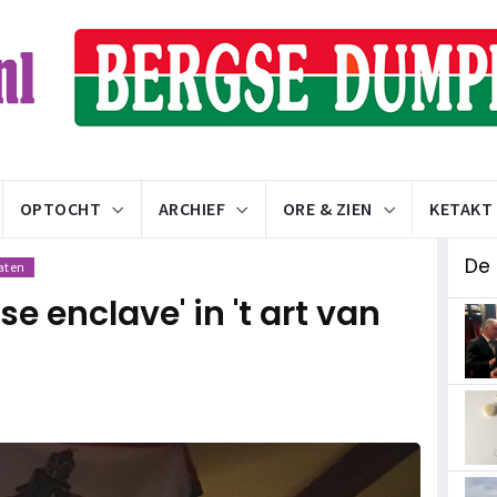
OPTOCHT
ARCHIEF
ORE & ZIEN
KETAKT
De 
aten
gse enclave' in 't art van