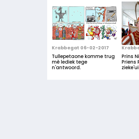
Krabbe
Krabbegat 06-02-2017
Prins N
Tullepetaone komme trug
Priens 
mè lediek tege
zieke'ui
n'antwoord.