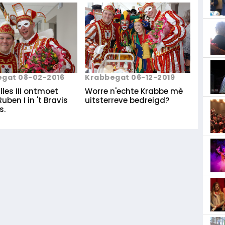
gat 08-02-2016
Krabbegat 06-12-2019
illes III ontmoet
Worre n'echte Krabbe mè
Ruben I in 't Bravis
uitsterreve bedreigd?
s.