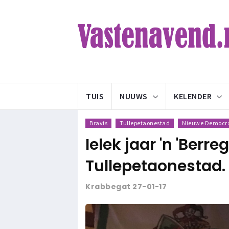
TUIS
NUUWS
KELENDER
Bravis
Tullepetaonestad
Nieuwe Democr
Ielek jaar 'n 'Berre
Tullepetaonestad.
Krabbegat 27-01-17