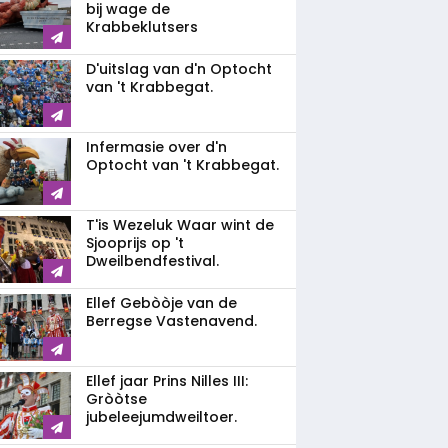
bij wage de
Krabbeklutsers
D'uitslag van d'n Optocht
van 't Krabbegat.
Infermasie over d'n
Optocht van 't Krabbegat.
T'is Wezeluk Waar wint de
Sjooprijs op 't
Dweilbendfestival.
Ellef Gebòòje van de
Berregse Vastenavend.
Ellef jaar Prins Nilles III:
Gròòtse
jubeleejumdweiltoer.