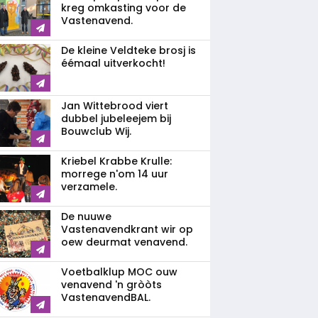
kreg omkasting voor de
Vastenavend.
De kleine Veldteke brosj is
éémaal uitverkocht!
Jan Wittebrood viert
dubbel jubeleejem bij
Bouwclub Wij.
Kriebel Krabbe Krulle:
morrege n'om 14 uur
verzamele.
De nuuwe
Vastenavendkrant wir op
oew deurmat venavend.
Voetbalklup MOC ouw
venavend 'n gròòts
VastenavendBAL.