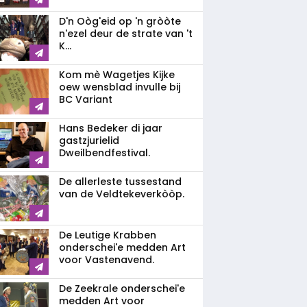
D'n Oòg'eid op 'n gròòte
n'ezel deur de strate van 't
K...
Kom mè Wagetjes Kijke
oew wensblad invulle bij
BC Variant
Hans Bedeker di jaar
gastzjurielid
Dweilbendfestival.
De allerleste tussestand
van de Veldtekeverkòòp.
De Leutige Krabben
onderschei'e medden Art
voor Vastenavend.
De Zeekrale onderschei'e
medden Art voor