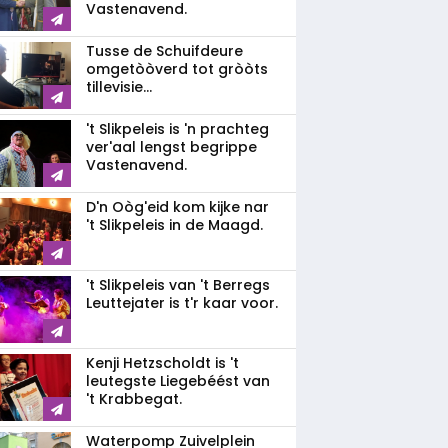
Vastenavend.
Tusse de Schuifdeure
omgetòòverd tot gròòts
tillevisie...
't Slikpeleis is 'n prachteg
ver'aal lengst begrippe
Vastenavend.
D'n Oòg'eid kom kijke nar
't Slikpeleis in de Maagd.
't Slikpeleis van 't Berregs
Leuttejater is t'r kaar voor.
Kenji Hetzscholdt is 't
leutegste Liegebéést van
't Krabbegat.
Waterpomp Zuivelplein