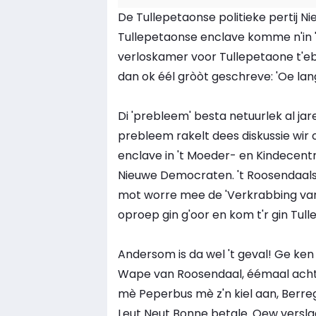
De Tullepetaonse politieke pertij Nie
Tullepetaonse enclave komme n'in 't 
verloskamer voor Tullepetaone t'e
dan ok éél gròòt geschreve: 'Oe l
Di 'prebleem' besta netuurlek al j
prebleem rakelt dees diskussie wir
enclave in 't Moeder- en Kindecen
Nieuwe Democraten. 't Roosendaalse
mot worre mee de 'Verkrabbing van
oproep gin g'oor en kom t'r gin Tul
Andersom is da wel 't geval! Ge ken t'
Wape van Roosendaal, éémaal acht
mè Peperbus mè z'n kiel aan, Berr
Leut Neut Bonne betale. Oew verslagg