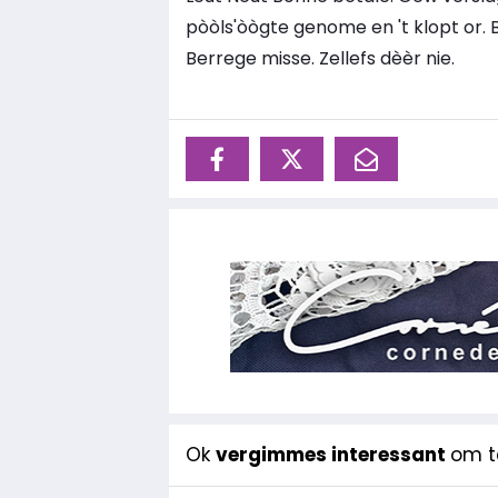
pòòls'òògte genome en 't klopt or. 
Berrege misse. Zellefs dèèr nie.
Ok
vergimmes interessant
om te