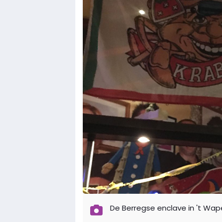
De Berregse enclave in 't Wa