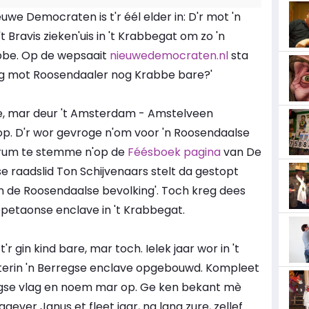
uwe Democraten is t'r éél elder in: D'r mot 'n
Bravis zieken'uis in 't Krabbegat om zo 'n
bbe. Op de wepsaait
nieuwedemocraten.nl
sta
ang mot Roosendaaler nog Krabbe bare?'
are, mar deur 't Amsterdam - Amstelveen
 op. D'r wor gevroge n'om voor 'n Roosendaalse
trum te stemme n'op de
Féésboek pagina
van De
 raadslid Ton Schijvenaars stelt da gestopt
 de Roosendaalse bevolking'. Toch kreg dees
lepetaonse enclave in 't Krabbegat.
r gin kind bare, mar toch. Ielek jaar wor in 't
erin 'n Berregse enclave opgebouwd. Kompleet
egse vlag en noem mar op. Ge ken bekant mè
ever Janus et fleet jaar, na lang zure, zellef