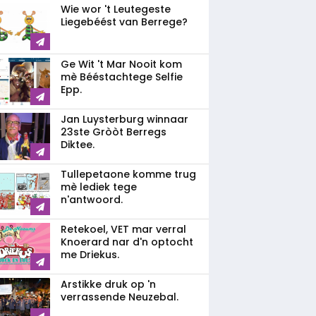
Wie wor 't Leutegeste
Liegebéést van Berrege?
Ge Wit 't Mar Nooit kom
mè Bééstachtege Selfie
Epp.
Jan Luysterburg winnaar
23ste Gròòt Berregs
Diktee.
Tullepetaone komme trug
mè lediek tege
n'antwoord.
Retekoel, VET mar verral
Knoerard nar d'n optocht
me Driekus.
Arstikke druk op 'n
verrassende Neuzebal.