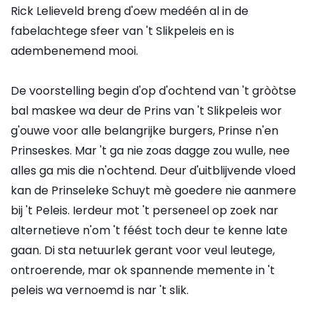
Rick Lelieveld breng d'oew medéén al in de
fabelachtege sfeer van 't Slikpeleis en is
adembenemend mooi.
De voorstelling begin d'op d'ochtend van 't gròòtse
bal maskee wa deur de Prins van 't Slikpeleis wor
g'ouwe voor alle belangrijke burgers, Prinse n'en
Prinseskes. Mar 't ga nie zoas dagge zou wulle, nee
alles ga mis die n'ochtend. Deur d'uitblijvende vloed
kan de Prinseleke Schuyt mè goedere nie aanmere
bij 't Peleis. Ierdeur mot 't perseneel op zoek nar
alternetieve n'om 't féést toch deur te kenne late
gaan. Di sta netuurlek gerant voor veul leutege,
ontroerende, mar ok spannende memente in 't
peleis wa vernoemd is nar 't slik.