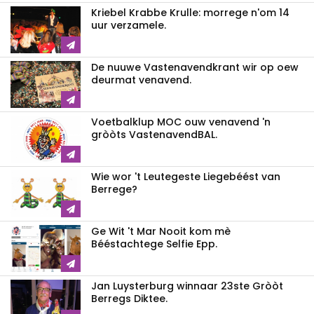
Kriebel Krabbe Krulle: morrege n'om 14
uur verzamele.
De nuuwe Vastenavendkrant wir op oew
deurmat venavend.
Voetbalklup MOC ouw venavend 'n
gròòts VastenavendBAL.
Wie wor 't Leutegeste Liegebéést van
Berrege?
Ge Wit 't Mar Nooit kom mè
Bééstachtege Selfie Epp.
Jan Luysterburg winnaar 23ste Gròòt
Berregs Diktee.