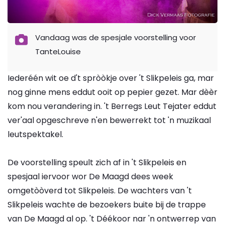
Vandaag was de spesjale voorstelling voor
TanteLouise
Iederéén wit oe d't spròòkje over 't Slikpeleis ga, mar
nog ginne mens eddut ooit op pepier gezet. Mar dèèr
kom nou verandering in. 't Berregs Leut Tejater eddut
ver'aal opgeschreve n'en bewerrekt tot 'n muzikaal
leutspektakel.
De voorstelling speult zich af in 't Slikpeleis en
spesjaal iervoor wor De Maagd dees week
omgetòòverd tot Slikpeleis. De wachters van 't
Slikpeleis wachte de bezoekers buite bij de trappe
van De Maagd al op. 't Déékoor nar 'n ontwerrep van