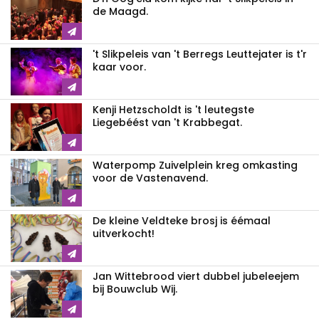
de Maagd.
't Slikpeleis van 't Berregs Leuttejater is t'r
kaar voor.
Kenji Hetzscholdt is 't leutegste
Liegebéést van 't Krabbegat.
Waterpomp Zuivelplein kreg omkasting
voor de Vastenavend.
De kleine Veldteke brosj is éémaal
uitverkocht!
Jan Wittebrood viert dubbel jubeleejem
bij Bouwclub Wij.