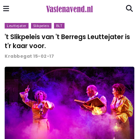
Leuttejater
Slikpeleis
BLT
't Slikpeleis van 't Berregs Leuttejater is
t'r kaar voor.
Krabbegat 15-02-17