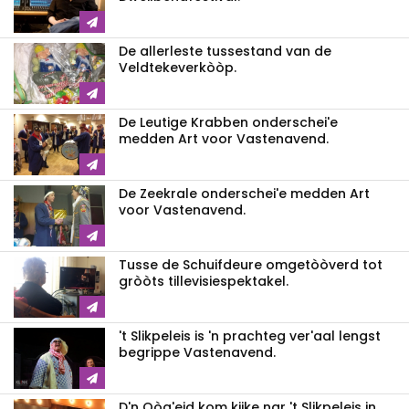
De allerleste tussestand van de
Veldtekeverkòòp.
De Leutige Krabben onderschei'e
medden Art voor Vastenavend.
De Zeekrale onderschei'e medden Art
voor Vastenavend.
Tusse de Schuifdeure omgetòòverd tot
gròòts tillevisiespektakel.
't Slikpeleis is 'n prachteg ver'aal lengst
begrippe Vastenavend.
D'n Oòg'eid kom kijke nar 't Slikpeleis in