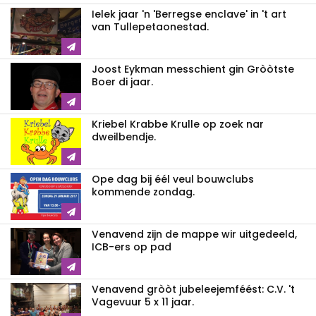
Ielek jaar 'n 'Berregse enclave' in 't art
van Tullepetaonestad.
Joost Eykman messchient gin Gròòtste
Boer di jaar.
Kriebel Krabbe Krulle op zoek nar
dweilbendje.
Ope dag bij éél veul bouwclubs
kommende zondag.
Venavend zijn de mappe wir uitgedeeld,
ICB-ers op pad
Venavend gròòt jubeleejemféést: C.V. 't
Vagevuur 5 x 11 jaar.