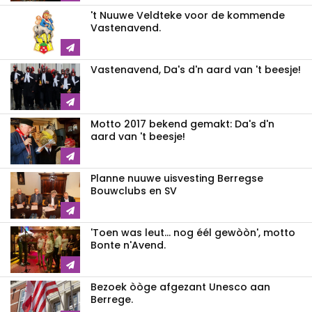
't Nuuwe Veldteke voor de kommende
Vastenavend.
Vastenavend, Da's d'n aard van 't beesje!
Motto 2017 bekend gemakt: Da's d'n
aard van 't beesje!
Planne nuuwe uisvesting Berregse
Bouwclubs en SV
'Toen was leut... nog éél gewòòn', motto
Bonte n'Avend.
Bezoek òòge afgezant Unesco aan
Berrege.