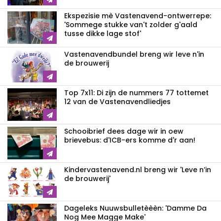
Ekspezisie mè Vastenavend-ontwerrepe:
'Sommege stukke van't zolder g'aald
tusse dikke lage stof'
Vastenavendbundel breng wir leve n'in
de brouwerij
Top 7x11: Di zijn de nummers 77 tottemet
12 van de Vastenavendliedjes
Schooibrief dees dage wir in oew
brievebus: d'ICB-ers komme d'r aan!
Kindervastenavend.nl breng wir 'Leve n’in
de brouwerij'
Dageleks Nuuwsbulletèèèn: 'Damme Da
Nog Mee Magge Make'