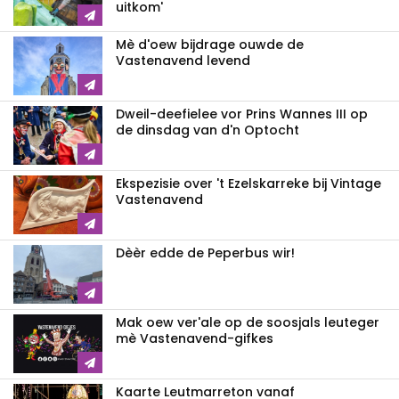
uitkom'
Mè d'oew bijdrage ouwde de
Vastenavend levend
Dweil-deefielee vor Prins Wannes III op
de dinsdag van d'n Optocht
Ekspezisie over 't Ezelskarreke bij Vintage
Vastenavend
Dèèr edde de Peperbus wir!
Mak oew ver'ale op de soosjals leuteger
mè Vastenavend-gifkes
Kaarte Leutmarreton vanaf