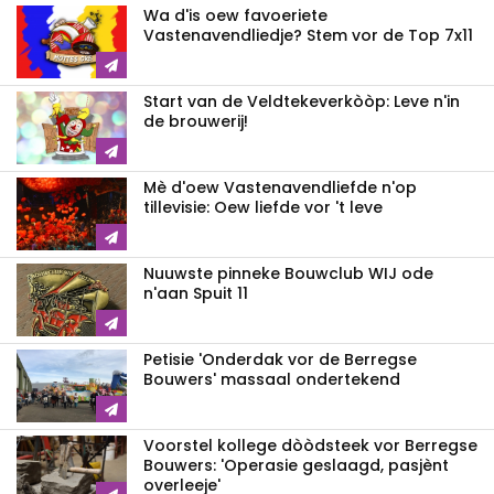
Wa d'is oew favoeriete
Vastenavendliedje? Stem vor de Top 7x11
Start van de Veldtekeverkòòp: Leve n'in
de brouwerij!
Mè d'oew Vastenavendliefde n'op
tillevisie: Oew liefde vor 't leve
Nuuwste pinneke Bouwclub WIJ ode
n'aan Spuit 11
Petisie 'Onderdak vor de Berregse
Bouwers' massaal ondertekend
Voorstel kollege dòòdsteek vor Berregse
Bouwers: 'Operasie geslaagd, pasjènt
overleeje'