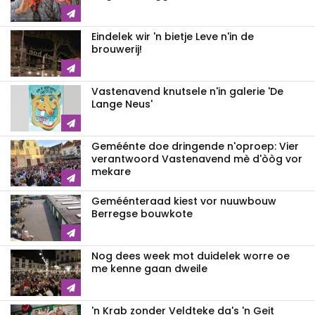
Eindelek wir 'n bietje Leve n'in de
brouwerij!
Vastenavend knutsele n'in galerie 'De
Lange Neus'
Geméénte doe dringende n'oproep: Vier
verantwoord Vastenavend mè d'òòg vor
mekare
Geméénteraad kiest vor nuuwbouw
Berregse bouwkote
Nog dees week mot duidelek worre oe
me kenne gaan dweile
'n Krab zonder Veldteke da's 'n Geit