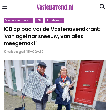
Vastenavendkrant
ICB
Jubelejeem
ICB op pad vor de Vastenavendkrant:
'van agel nar sneeuw, van alles
meegemakt'
Krabbegat 18-02-22