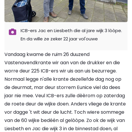
ICB-ers Jac en Liesbeth die al jare wijk 3 lòòpe.
En da wille ze zeker 22 jaar vol'ouwe
Vandaag kwame de ruim 26 duuzend
Vastenavendkrante wir aan van de drukker en die
worre deur 225 ICB-ers wir uis aan uis bezurrege.
Normaal legge n'alle krante dezellefde dag nog op
de deurmat, mar deur storrem Eunice viel da dees
jaar nie mee. Veul ICB-ers zulle dèèrom op zaterdag
de roete deur de wijke doen. Anders vliege de krante
vor dagge 't wit deur de lucht. Toch wiere sommege
van de 60 wijke bedéén al gelòòpe. Zo ok de wijk van
Liesbeth en Jac die wijk 3 in de binnestad doen, al