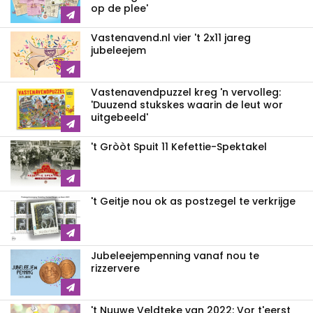
op de plee'
Vastenavend.nl vier 't 2x11 jareg
jubeleejem
Vastenavendpuzzel kreg 'n vervolleg:
'Duuzend stukskes waarin de leut wor
uitgebeeld'
't Gròòt Spuit 11 Kefettie-Spektakel
't Geitje nou ok as postzegel te verkrijge
Jubeleejempenning vanaf nou te
rizzervere
't Nuuwe Veldteke van 2022: Vor t'eerst