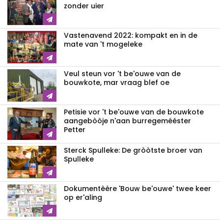
zonder uier
Vastenavend 2022: kompakt en in de
mate van 't mogeleke
Veul steun vor 't be'ouwe van de
bouwkote, mar vraag blef oe
Petisie vor 't be'ouwe van de bouwkote
aangebòòje n'aan burregemééster
Petter
Sterck Spulleke: De gròòtste broer van
Spulleke
Dokumentèère 'Bouw be'ouwe' twee keer
op er'aling