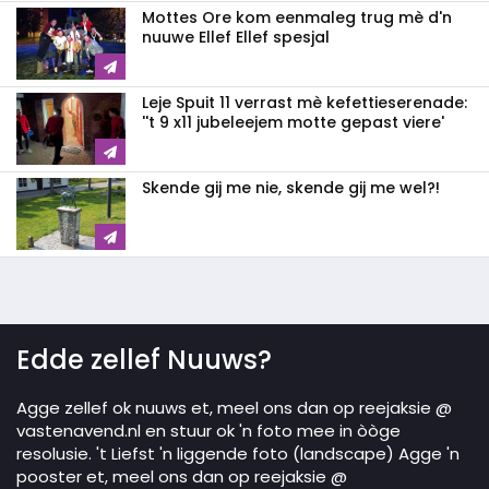
Mottes Ore kom eenmaleg trug mè d'n
nuuwe Ellef Ellef spesjal
Leje Spuit 11 verrast mè kefettieserenade:
''t 9 x11 jubeleejem motte gepast viere'
Skende gij me nie, skende gij me wel?!
Edde zellef Nuuws?
Agge zellef ok nuuws et, meel ons dan op reejaksie @
vastenavend.nl en stuur ok 'n foto mee in òòge
resolusie. 't Liefst 'n liggende foto (landscape) Agge 'n
pooster et, meel ons dan op reejaksie @