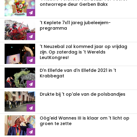
ontworrepe deur Gerben Bakx
't Keplete 7x11 jareg jubeleejem-
pregramma
't Neuzebal zal kommed jaar op vrijdag
zijn. Op zaterdag is 't Werelds
LeutKongres!
D'n Ellefde van d'n Ellefde 2021 in 't
Krabbegat
Drukte bij 't op'ale van de polsbandjes
Oòg'eid Wannes III is klaar om 't licht op
groen te zette