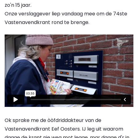
zo'n 15 jaar.
Onze verslaggever liep vandaag mee om de 74ste
Vastenavendkrant rond te brenge.
Ok sprake me de òòfdriddakteur van de
Vastenavendkrant Eef Oosters. IJ leg uit waarom
dagge de krant nie weg mot legge, mar dagge d'r in