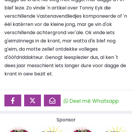
blef leze. Zo vinde 'n artikel over Tonny Eyk die
verschillende Vastenavendliedjes komponeerde of 'n
éél katèrren vor de kleine jong, mar ge vin d'ok
verschillende achtergrond ver'ale. Ok vinde iets
g'eimzinnegs in de krant, mar watta d'is blef nog
g'eim, da motte zellef ontdekke volleges
d'òòfdriddakteur. Genogt leesplezier dus, al ken 't
dees jaar messchient iets langer dure voor dagge de
krant in oew bezit et.
Deel mè Whatsapp
Sponsor