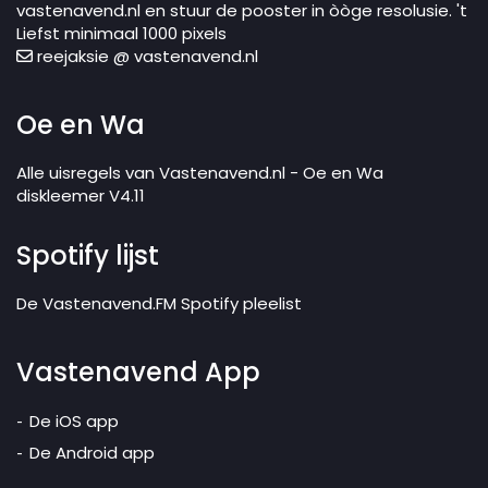
vastenavend.nl en stuur de pooster in òòge resolusie. 't
Liefst minimaal 1000 pixels
reejaksie @ vastenavend.nl
Oe en Wa
Alle uisregels van Vastenavend.nl - Oe en Wa
diskleemer V4.11
Spotify lijst
De Vastenavend.FM Spotify pleelist
Vastenavend App
De iOS app
De Android app