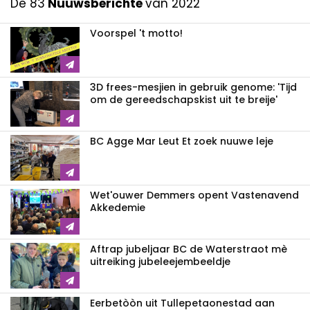
De 83
Nuuwsberichte
van 2022
Voorspel 't motto!
3D frees-mesjien in gebruik genome: 'Tijd
om de gereedschapskist uit te breije'
BC Agge Mar Leut Et zoek nuuwe leje
Wet'ouwer Demmers opent Vastenavend
Akkedemie
Aftrap jubeljaar BC de Waterstraot mè
uitreiking jubeleejembeeldje
Eerbetòòn uit Tullepetaonestad aan