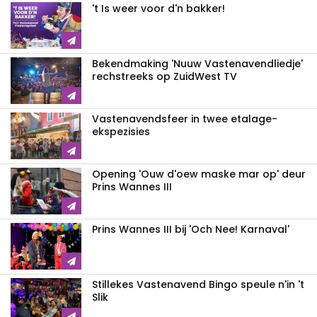
't Is weer voor d'n bakker!
Bekendmaking 'Nuuw Vastenavendliedje'
rechstreeks op ZuidWest TV
Vastenavendsfeer in twee etalage-
ekspezisies
Opening 'Ouw d'oew maske mar op' deur
Prins Wannes III
Prins Wannes III bij 'Och Nee! Karnaval'
Stillekes Vastenavend Bingo speule n'in 't
Slik