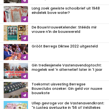
Lang zoek gewiste schooibrief uit 1948
eindelek bove water?
De BouwVrouweKelender: Stééds mir
vrouwe n'in de bouwwereld
Gròòt Berregs Diktee 2022 uitgesteld
Gin trediesjenele Vastenavend­optocht:
mogelek wel 'n alternetief later in 't jaar
Toekomst uisvesting Berregse
Bouwclubs onzeker: Gin geld vor nuuwe
bouwkote
Ullep gevroge vor de Vastenavend­krant:
''n Lusteg avetuurke in '56 of Veldtekes