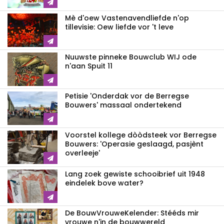
Mè d'oew Vastenavendliefde n'op
tillevisie: Oew liefde vor 't leve
Nuuwste pinneke Bouwclub WIJ ode
n'aan Spuit 11
Petisie 'Onderdak vor de Berregse
Bouwers' massaal ondertekend
Voorstel kollege dòòdsteek vor Berregse
Bouwers: 'Operasie geslaagd, pasjènt
overleeje'
Lang zoek gewiste schooibrief uit 1948
eindelek bove water?
De BouwVrouweKelender: Stééds mir
vrouwe n'in de bouwwereld