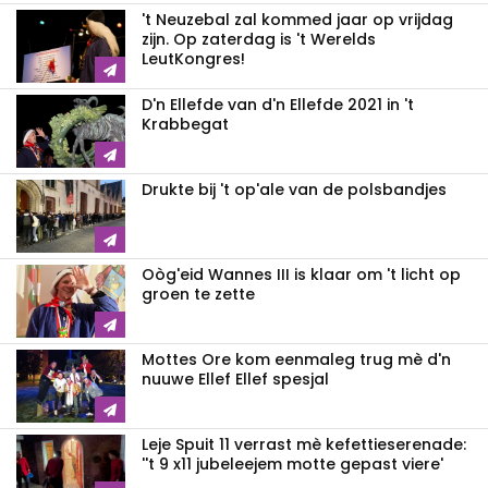
't Neuzebal zal kommed jaar op vrijdag
zijn. Op zaterdag is 't Werelds
LeutKongres!
D'n Ellefde van d'n Ellefde 2021 in 't
Krabbegat
Drukte bij 't op'ale van de polsbandjes
Oòg'eid Wannes III is klaar om 't licht op
groen te zette
Mottes Ore kom eenmaleg trug mè d'n
nuuwe Ellef Ellef spesjal
Leje Spuit 11 verrast mè kefettieserenade:
''t 9 x11 jubeleejem motte gepast viere'