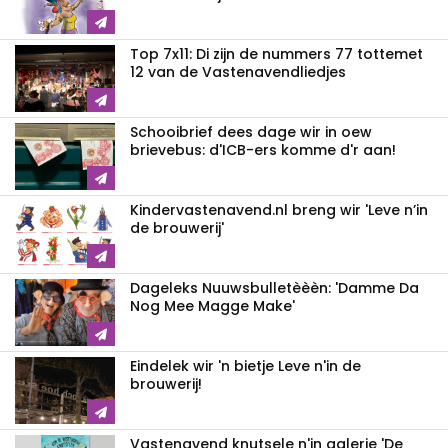
Top 7x11: Di zijn de nummers 77 tottemet
12 van de Vastenavendliedjes
Schooibrief dees dage wir in oew
brievebus: d'ICB-ers komme d'r aan!
Kindervastenavend.nl breng wir 'Leve n’in
de brouwerij'
Dageleks Nuuwsbulletèèèn: 'Damme Da
Nog Mee Magge Make'
Eindelek wir 'n bietje Leve n'in de
brouwerij!
Vastenavend knutsele n'in galerie 'De