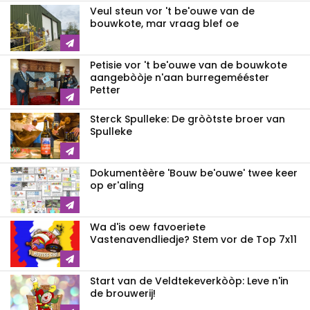
Veul steun vor 't be'ouwe van de
bouwkote, mar vraag blef oe
Petisie vor 't be'ouwe van de bouwkote
aangebòòje n'aan burregemééster
Petter
Sterck Spulleke: De gròòtste broer van
Spulleke
Dokumentèère 'Bouw be'ouwe' twee keer
op er'aling
Wa d'is oew favoeriete
Vastenavendliedje? Stem vor de Top 7x11
Start van de Veldtekeverkòòp: Leve n'in
de brouwerij!