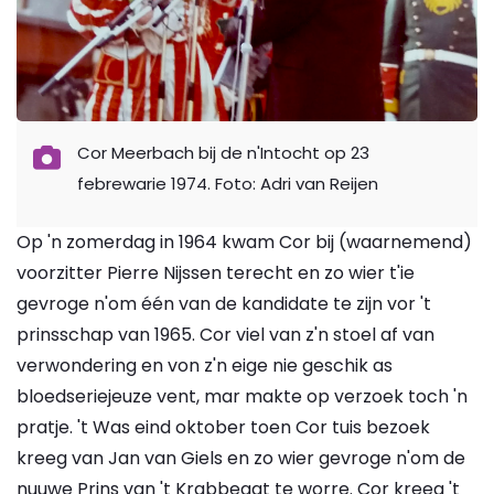
Cor Meerbach bij de n'Intocht op 23
febrewarie 1974. Foto: Adri van Reijen
Op 'n zomerdag in 1964 kwam Cor bij (waarnemend)
voorzitter Pierre Nijssen terecht en zo wier t'ie
gevroge n'om één van de kandidate te zijn vor 't
prinsschap van 1965. Cor viel van z'n stoel af van
verwondering en von z'n eige nie geschik as
bloedseriejeuze vent, mar makte op verzoek toch 'n
pratje. 't Was eind oktober toen Cor tuis bezoek
kreeg van Jan van Giels en zo wier gevroge n'om de
nuuwe Prins van 't Krabbegat te worre. Cor kreeg 't