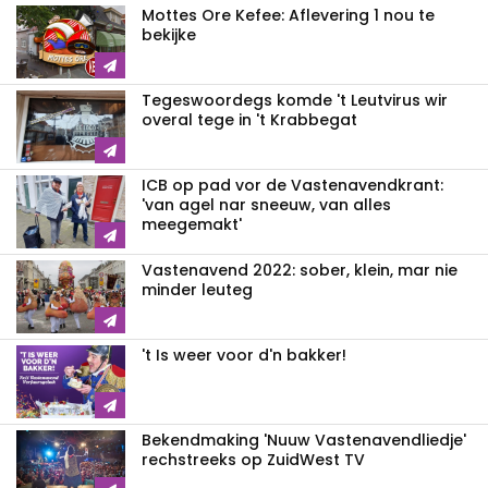
Mottes Ore Kefee: Aflevering 1 nou te
bekijke
Tegeswoordegs komde 't Leutvirus wir
overal tege in 't Krabbegat
ICB op pad vor de Vastenavendkrant:
'van agel nar sneeuw, van alles
meegemakt'
Vastenavend 2022: sober, klein, mar nie
minder leuteg
't Is weer voor d'n bakker!
Bekendmaking 'Nuuw Vastenavendliedje'
rechstreeks op ZuidWest TV