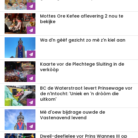
Mottes Ore Kefee aflevering 2 nou te
bekijke
Wa d'n gèèf gezicht zo mè z'n kiel aan
Kaarte vor de Plechtege Sluiting in de
verkòòp
BC de Waterstraot levert Prinsewage vor
de n'Intocht: 'Uniek en 'n dròòm die
uitkom'
Mè d'oew bijdrage ouwde de
Vastenavend levend
Dweil-deefielee vor Prins Wannes III op