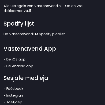
Alle uisregels van Vastenavend.nl - Oe en Wa
diskleemer V4.11
Spotify lijst
De Vastenavend.FM Spotify pleelist
Vastenavend App
De iOS app
De Android app
Sesjale medieja
Féésboek
Instegram
Joetjoep