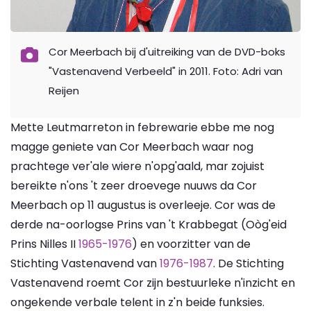
Cor Meerbach bij d'uitreiking van de DVD-boks
"Vastenavend Verbeeld" in 2011. Foto: Adri van
Reijen
Mette Leutmarreton in febrewarie ebbe me nog
magge geniete van Cor Meerbach waar nog
prachtege ver'ale wiere n'opg'aald, mar zojuist
bereikte n'ons 't zeer droevege nuuws da Cor
Meerbach op 11 augustus is overleeje. Cor was de
derde na-oorlogse Prins van 't Krabbegat (Oòg'eid
Prins Nilles II
1965-1976
) en voorzitter van de
Stichting Vastenavend van
1976-1987
. De Stichting
Vastenavend roemt Cor zijn bestuurleke n'inzicht en
ongekende verbale telent in z'n beide funksies.