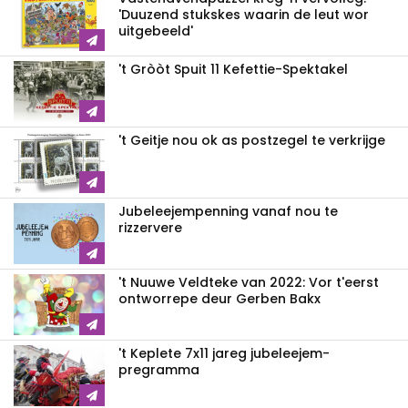
'Duuzend stukskes waarin de leut wor
uitgebeeld'
't Gròòt Spuit 11 Kefettie-Spektakel
't Geitje nou ok as postzegel te verkrijge
Jubeleejempenning vanaf nou te
rizzervere
't Nuuwe Veldteke van 2022: Vor t'eerst
ontworrepe deur Gerben Bakx
't Keplete 7x11 jareg jubeleejem-
pregramma