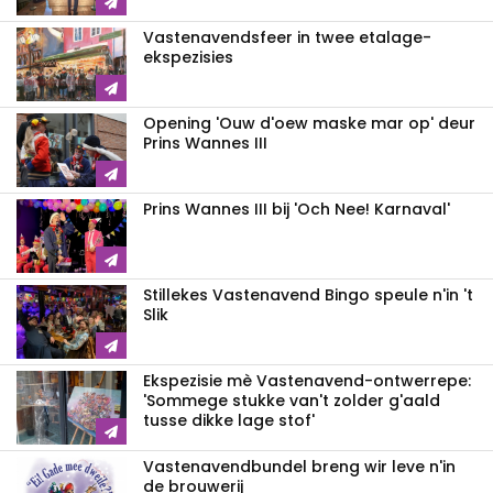
Vastenavendsfeer in twee etalage-
ekspezisies
Opening 'Ouw d'oew maske mar op' deur
Prins Wannes III
Prins Wannes III bij 'Och Nee! Karnaval'
Stillekes Vastenavend Bingo speule n'in 't
Slik
Ekspezisie mè Vastenavend-ontwerrepe:
'Sommege stukke van't zolder g'aald
tusse dikke lage stof'
Vastenavendbundel breng wir leve n'in
de brouwerij