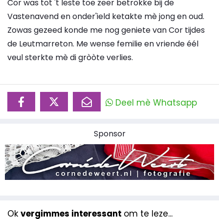
Cor was tot 't leste toe zeer betrokke bij de
Vastenavend en onder'ield ketakte mè jong en oud.
Zowas gezeed konde me nog geniete van Cor tijdes
de Leutmarreton. Me wense femilie en vriende éél
veul sterkte mè di gròòte verlies.
Deel mè Whatsapp
Sponsor
Ok
vergimmes interessant
om te leze...