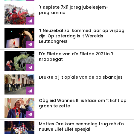
't Keplete 7x11 jareg jubeleejem-
pregramma
't Neuzebal zal kommed jaar op vrijdag
zijn. Op zaterdag is 't Werelds
LeutKongres!
D'n Ellefde van d'n Ellefde 2021 in 't
Krabbegat
Drukte bij 't op'ale van de polsbandjes
Oòg'eid Wannes III is klaar om 't licht op
groen te zette
Mottes Ore kom eenmaleg trug mè d'n
nuuwe Ellef Ellef spesjal