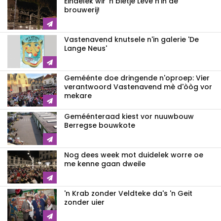
Eindelek wir 'n bietje Leve n'in de
brouwerij!
Vastenavend knutsele n'in galerie 'De
Lange Neus'
Geméénte doe dringende n'oproep: Vier
verantwoord Vastenavend mè d'òòg vor
mekare
Geméénteraad kiest vor nuuwbouw
Berregse bouwkote
Nog dees week mot duidelek worre oe
me kenne gaan dweile
'n Krab zonder Veldteke da's 'n Geit
zonder uier