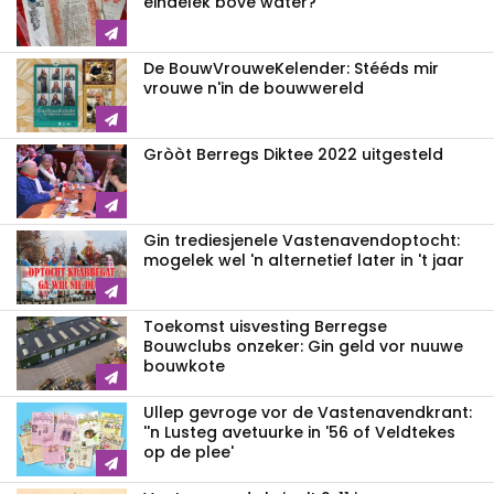
eindelek bove water?
De BouwVrouweKelender: Stééds mir
vrouwe n'in de bouwwereld
Gròòt Berregs Diktee 2022 uitgesteld
Gin trediesjenele Vastenavend­optocht:
mogelek wel 'n alternetief later in 't jaar
Toekomst uisvesting Berregse
Bouwclubs onzeker: Gin geld vor nuuwe
bouwkote
Ullep gevroge vor de Vastenavend­krant:
''n Lusteg avetuurke in '56 of Veldtekes
op de plee'