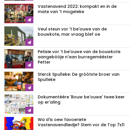
Vastenavend 2022: kompakt en in de
mate van 't mogeleke
Veul steun vor 't be'ouwe van de
bouwkote, mar vraag blef oe
Petisie vor 't be'ouwe van de bouwkote
aangebòòje n'aan burregemééster
Petter
Sterck Spulleke: De gròòtste broer van
Spulleke
Dokumentèère 'Bouw be'ouwe' twee keer
op er'aling
Wa d'is oew favoeriete
Vastenavendliedje? Stem vor de Top 7x11