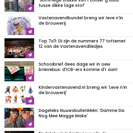
'Sommege stukke van't zolder g'aald
tusse dikke lage stof'
Vastenavendbundel breng wir leve n'in
de brouwerij
Top 7x11: Di zijn de nummers 77 tottemet
12 van de Vastenavendliedjes
Schooibrief dees dage wir in oew
brievebus: d'ICB-ers komme d'r aan!
Kindervastenavend.nl breng wir 'Leve n’in
de brouwerij'
Dageleks Nuuwsbulletèèèn: 'Damme Da
Nog Mee Magge Make'