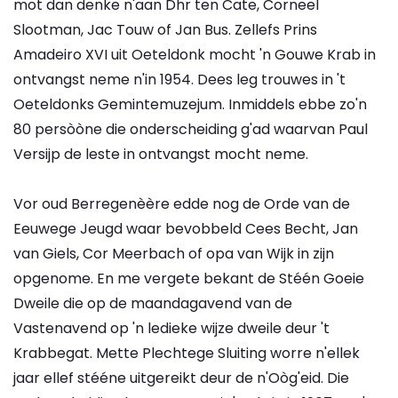
mot dan denke n'aan Dhr ten Cate, Corneel
Slootman, Jac Touw of Jan Bus. Zellefs Prins
Amadeiro XVI uit Oeteldonk mocht 'n Gouwe Krab in
ontvangst neme n'in 1954. Dees leg trouwes in 't
Oeteldonks Gemintemuzejum. Inmiddels ebbe zo'n
80 persòòne die onderscheiding g'ad waarvan Paul
Versijp de leste in ontvangst mocht neme.
Vor oud Berregenèère edde nog de Orde van de
Eeuwege Jeugd waar bevobbeld Cees Becht, Jan
van Giels, Cor Meerbach of opa van Wijk in zijn
opgenome. En me vergete bekant de Stéén Goeie
Dweile die op de maandagavend van de
Vastenavend op 'n ledieke wijze dweile deur 't
Krabbegat. Mette Plechtege Sluiting worre n'ellek
jaar ellef stééne uitgereikt deur de n'Oòg'eid. Die