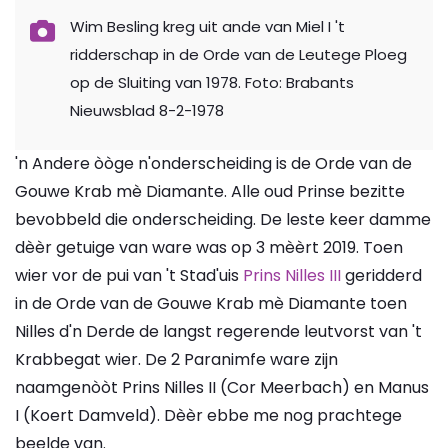
Wim Besling kreg uit ande van Miel I 't
ridderschap in de Orde van de Leutege Ploeg
op de Sluiting van 1978. Foto: Brabants
Nieuwsblad 8-2-1978
'n Andere òòge n'onderscheiding is de Orde van de
Gouwe Krab mè Diamante. Alle oud Prinse bezitte
bevobbeld die onderscheiding. De leste keer damme
dèèr getuige van ware was op 3 mèèrt 2019. Toen
wier vor de pui van 't Stad'uis
Prins Nilles III
geridderd
in de Orde van de Gouwe Krab mè Diamante toen
Nilles d'n Derde de langst regerende leutvorst van 't
Krabbegat wier. De 2 Paranimfe ware zijn
naamgenòòt Prins Nilles II (Cor Meerbach) en Manus
I (Koert Damveld). Dèèr ebbe me nog prachtege
beelde van.