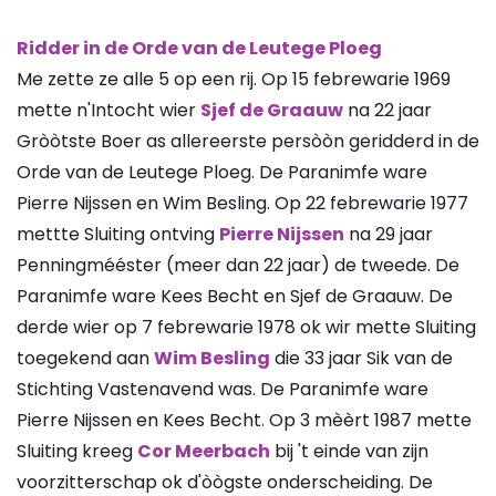
Ridder in de Orde van de Leutege Ploeg
Me zette ze alle 5 op een rij. Op 15 febrewarie 1969
mette n'Intocht wier
Sjef de Graauw
na 22 jaar
Gròòtste Boer as allereerste persòòn geridderd in de
Orde van de Leutege Ploeg. De Paranimfe ware
Pierre Nijssen en Wim Besling. Op 22 febrewarie 1977
mettte Sluiting ontving
Pierre Nijssen
na 29 jaar
Penningmééster (meer dan 22 jaar) de tweede. De
Paranimfe ware Kees Becht en Sjef de Graauw. De
derde wier op 7 febrewarie 1978 ok wir mette Sluiting
toegekend aan
Wim Besling
die 33 jaar Sik van de
Stichting Vastenavend was. De Paranimfe ware
Pierre Nijssen en Kees Becht. Op 3 mèèrt 1987 mette
Sluiting kreeg
Cor Meerbach
bij 't einde van zijn
voorzitterschap ok d'òògste onderscheiding. De