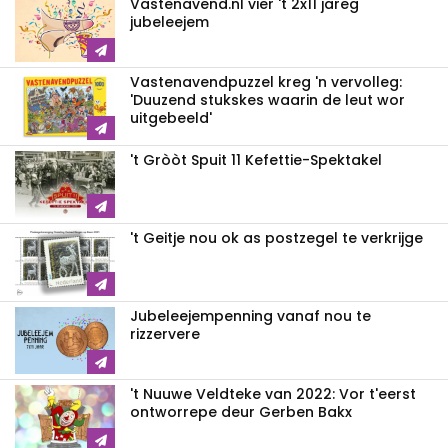
Vastenavend.nl vier 't 2x11 jareg
jubeleejem
Vastenavendpuzzel kreg 'n vervolleg:
'Duuzend stukskes waarin de leut wor
uitgebeeld'
't Gròòt Spuit 11 Kefettie-Spektakel
't Geitje nou ok as postzegel te verkrijge
Jubeleejempenning vanaf nou te
rizzervere
't Nuuwe Veldteke van 2022: Vor t'eerst
ontworrepe deur Gerben Bakx