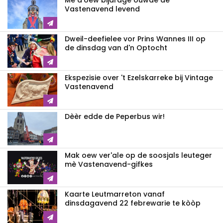
Mè d'oew bijdrage ouwde de
Vastenavend levend
Dweil-deefielee vor Prins Wannes III op
de dinsdag van d'n Optocht
Ekspezisie over 't Ezelskarreke bij Vintage
Vastenavend
Dèèr edde de Peperbus wir!
Mak oew ver'ale op de soosjals leuteger
mè Vastenavend-gifkes
Kaarte Leutmarreton vanaf
dinsdagavend 22 febrewarie te kòòp