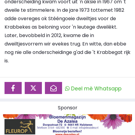
onderscheiding kwam voort uit 'n aksie in 1967 om 't
dweile te stimmelere. In de jare 1973 tottemet 1982
adde overeges ok Stééngoeie dweiltjes voor de
Krabbekes as beloning voor 'n leutege dweilèkt.
Later, bevobbeld in 2012, kwame die in
dweiltjesvorrem wir evekes trug. En witte, dan ebbe
nog nie alle onderscheidinge g'ad die 't Krabbegat rijk
is.
Deel mè Whatsapp
Sponsor