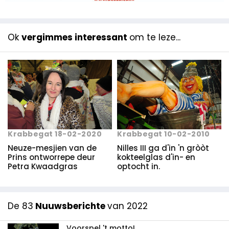
Ok
vergimmes interessant
om te leze...
Krabbegat 10-02-2010
Krabbegat 18-02-2020
Nilles III ga d'in 'n gròòt
Neuze-mesjien van de
kokteelglas d'in- en
Prins ontworrepe deur
optocht in.
Petra Kwaadgras
De 83
Nuuwsberichte
van 2022
Voorspel 't motto!