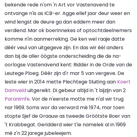
bekende rede n'om 'n Art vor Vastenavend te
ontvange n'is as ICB-er. Agge ellef jaar deur weer en
wind lengst de deure ga dan eddem meer dan
verdiend. Mar ok boerinnekes of optochtdeelnemers
komme n'in aanmerreking. Ge ken wel raaje datte
dèèr veul van uitgegeve zijn. En das wir éél anders
dan bij de aller òògste onderscheiding die de na-
oorlogse Vastenavend kent: Ridder in de Orde van de
Leutege Ploeg. Dèèr zijn d'r mar 5 van vergeve. De
leste wier in 2014 mette Plechtege Sluiting aan
Koert
Damveld
uitgereikt. Di gebeur altijd in 't bijzijn van 2
Paranimfe
. Vor de n'eerste motte me n'al wir trug
nar 1969. Soms wor da verward mè 1974, mar toen
stopte Sjef de Graauw as tweede Gròòtste Boer van
't Krabbegat. Geridderd wier t'ie namelek al in 1969
mè z'n 22 jarege jubeleejem.