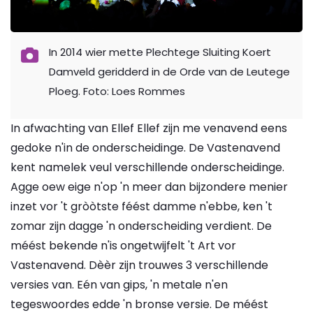
In 2014 wier mette Plechtege Sluiting Koert
Damveld geridderd in de Orde van de Leutege
Ploeg. Foto: Loes Rommes
In afwachting van Ellef Ellef zijn me venavend eens
gedoke n'in de onderscheidinge. De Vastenavend
kent namelek veul verschillende onderscheidinge.
Agge oew eige n'op 'n meer dan bijzondere menier
inzet vor 't gròòtste féést damme n'ebbe, ken 't
zomar zijn dagge 'n onderscheiding verdient. De
méést bekende n'is ongetwijfelt 't Art vor
Vastenavend. Dèèr zijn trouwes 3 verschillende
versies van. Eén van gips, 'n metale n'en
tegeswoordes edde 'n bronse versie. De méést