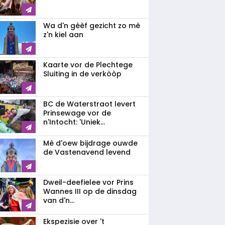
Wa d'n gèèf gezicht zo mè
z'n kiel aan
Kaarte vor de Plechtege
Sluiting in de verkòòp
BC de Waterstraot levert
Prinsewage vor de
n'Intocht: 'Uniek...
Mè d'oew bijdrage ouwde
de Vastenavend levend
Dweil-deefielee vor Prins
Wannes III op de dinsdag
van d'n...
Ekspezisie over 't