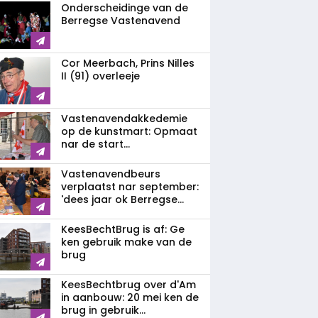
Onderscheidinge van de
Berregse Vastenavend
Cor Meerbach, Prins Nilles
II (91) overleeje
Vastenavend­akkedemie
op de kunstmart: Opmaat
nar de start...
Vastenavendbeurs
verplaatst nar september:
'dees jaar ok Berregse...
KeesBechtBrug is af: Ge
ken gebruik make van de
brug
KeesBechtbrug over d'Am
in aanbouw: 20 mei ken de
brug in gebruik...