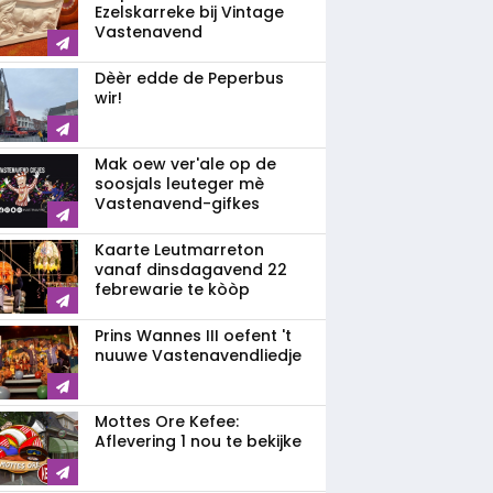
Ezelskarreke bij Vintage
Vastenavend
Dèèr edde de Peperbus
wir!
Mak oew ver'ale op de
soosjals leuteger mè
Vastenavend-gifkes
Kaarte Leutmarreton
vanaf dinsdagavend 22
febrewarie te kòòp
Prins Wannes III oefent 't
nuuwe Vastenavendliedje
Mottes Ore Kefee:
Aflevering 1 nou te bekijke