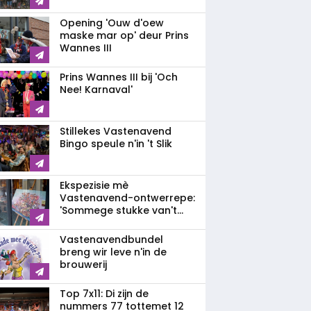
Opening 'Ouw d'oew
maske mar op' deur Prins
Wannes III
Prins Wannes III bij 'Och
Nee! Karnaval'
Stillekes Vastenavend
Bingo speule n'in 't Slik
Ekspezisie mè
Vastenavend-ontwerrepe:
'Sommege stukke van't...
Vastenavendbundel
breng wir leve n'in de
brouwerij
Top 7x11: Di zijn de
nummers 77 tottemet 12