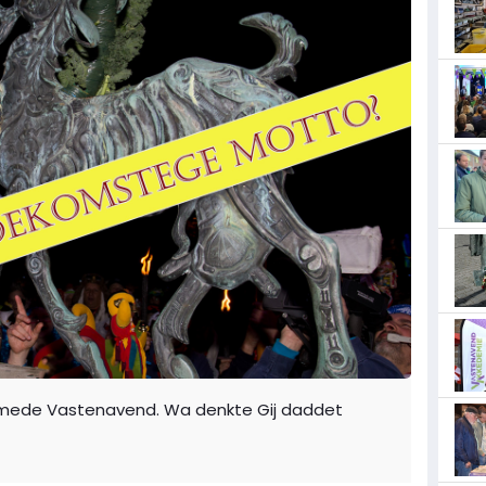
mmede Vastenavend. Wa denkte Gij daddet