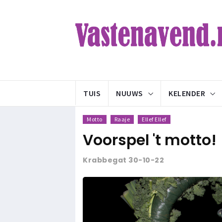
TUIS
NUUWS
KELENDER
Motto
Raaje
Ellef Ellef
Voorspel 't motto!
Krabbegat 30-10-22