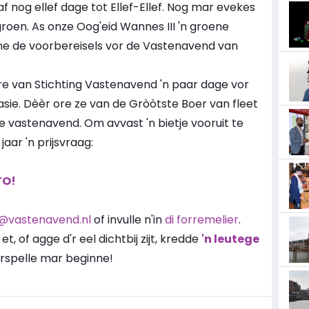
 nog ellef dage tot Ellef-Ellef. Nog mar evekes
groen. As onze Oog'eid Wannes III 'n groene
enne de voorbereisels vor de Vastenavend van
e van Stichting Vastenavend 'n paar dage vor
asie. Dèèr ore ze van de Gròòtste Boer van fleet
 vastenavend. Om avvast 'n bietje vooruit te
ar 'n prijsvraag:
TO!
@vastenavend.nl
of invulle n'in
di forremelier
.
, of agge d'r eel dichtbij zijt, kredde
'n leutege
oorspelle mar beginne!