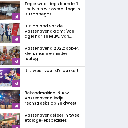
Tegeswoordegs komde 't
Leutvirus wir overal tege in
't Krabbegat
ICB op pad vor de
Vastenavendkrant: 'van
agel nar sneeuw, van...
Vastenavend 2022: sober,
klein, mar nie minder
leuteg
't Is weer voor d'n bakker!
Bekendmaking 'Nuuw
Vastenavendliedje'
rechstreeks op ZuidWest...
Vastenavendsfeer in twee
etalage-ekspezisies