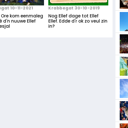
gat 10-11-2021
Krabbegat 30-10-2019
 Ore kom eenmaleg
Nog Ellef dage tot Ellef
 d'n nuuwe Ellef
Ellef. Edde d'r ok zo veul zin
esjal
in?