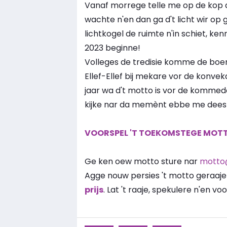
Vanaf morrege telle me op de kop af
wachte n'en dan ga d't licht wir op 
lichtkogel de ruimte n'in schiet, k
2023 beginne!
Volleges de tredisie komme de boer
Ellef-Ellef bij mekare vor de konvek
jaar wa d't motto is vor de kommede
kijke nar da memènt ebbe me dees ja
VOORSPEL 'T TOEKOMSTEGE MOT
Ge ken oew motto sture nar
motto
Agge nouw persies 't motto geraaje et
prijs
. Lat 't raaje, spekulere n'en v