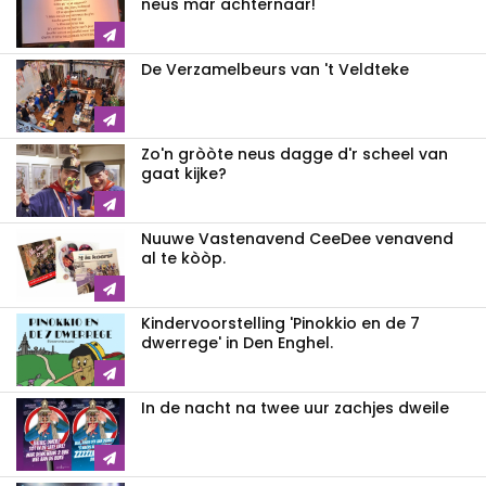
neus mar achternaar!
De Verzamelbeurs van 't Veldteke
Zo'n gròòte neus dagge d'r scheel van
gaat kijke?
Nuuwe Vastenavend CeeDee venavend
al te kòòp.
Kindervoorstelling 'Pinokkio en de 7
dwerrege' in Den Enghel.
In de nacht na twee uur zachjes dweile