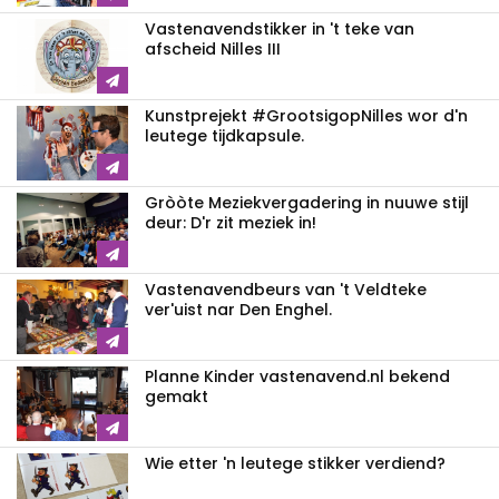
Vastenavendstikker in 't teke van
afscheid Nilles III
Kunstprejekt #GrootsigopNilles wor d'n
leutege tijdkapsule.
Gròòte Meziekvergadering in nuuwe stijl
deur: D'r zit meziek in!
Vastenavendbeurs van 't Veldteke
ver'uist nar Den Enghel.
Planne Kinder vastenavend.nl bekend
gemakt
Wie etter 'n leutege stikker verdiend?