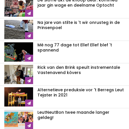
De Sloffe akt de knòòp deur: kommed
jaar gin wage en deelname Optocht
Na jare van stilte is 't wir onrusteg in de
Prinsenpoel
Mè nog 77 dage tot Ellef Ellef blef 't
spannend
Rick van den Brink speult instrementale
Vastenavend kòvers
Alternetieve preduksie vor 't Berregs Leut
Tejater in 2021
LeutNeutBon twee maande langer
geldeg!