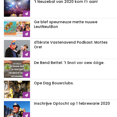
't Neuzebal van 2020 kom t'r aan!
Ge blef speurneuze mette nuuwe
LeutNeutBon
d'Eérste Vastenavend Podkast: Mottes
Ore!
De Bend Bettel: 't Snot vor oew òòge.
Ope Dag Bouwclubs.
Inschrijve Optocht op 1 febrewarie 2020