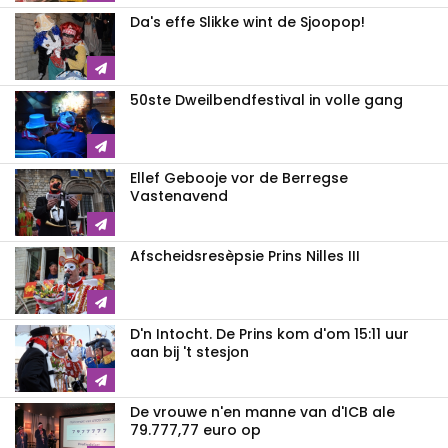
Da's effe Slikke wint de Sjoopop!
50ste Dweilbendfestival in volle gang
Ellef Gebooje vor de Berregse
Vastenavend
Afscheidsresèpsie Prins Nilles III
D'n Intocht. De Prins kom d'om 15:11 uur
aan bij 't stesjon
De vrouwe n'en manne van d'ICB ale
79.777,77 euro op