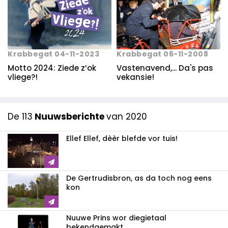
Krabbegat 06-11-2008
Krabbegat 04-11-2023
Vastenavend,... Da's pas
Motto 2024: Ziede z’ok
vekansie!
vliege?!
De 113
Nuuwsberichte
van 2020
Ellef Ellef, dèèr blefde vor tuis!
De Gertrudisbron, as da toch nog eens
kon
Nuuwe Prins wor diegietaal
bekendgemakt