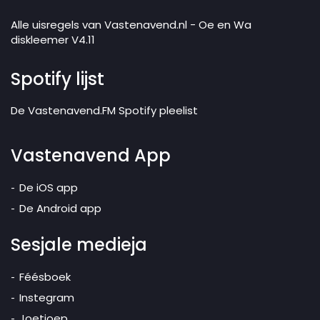
Alle uisregels van Vastenavend.nl - Oe en Wa
diskleemer V4.11
Spotify lijst
De Vastenavend.FM Spotify pleelist
Vastenavend App
De iOS app
De Android app
Sesjale medieja
Féésboek
Instegram
Joetjoep