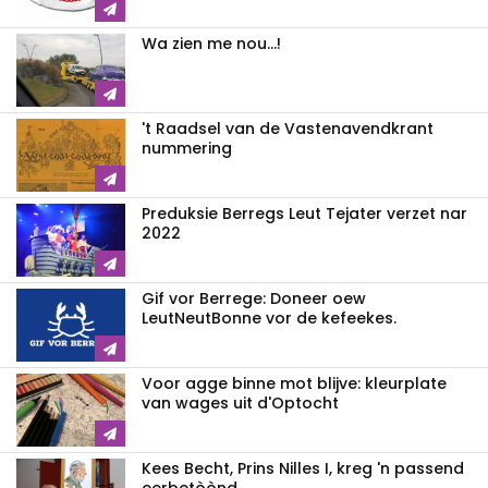
Wa zien me nou...!
't Raadsel van de Vastenavendkrant
nummering
Preduksie Berregs Leut Tejater verzet nar
2022
Gif vor Berrege: Doneer oew
LeutNeutBonne vor de kefeekes.
Voor agge binne mot blijve: kleurplate
van wages uit d'Optocht
Kees Becht, Prins Nilles I, kreg 'n passend