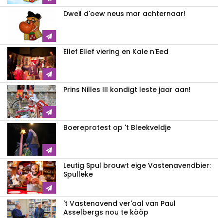
Dweil d'oew neus mar achternaar!
Ellef Ellef viering en Kale n'Eed
Prins Nilles III kondigt leste jaar aan!
Boereprotest op 't Bleekveldje
Leutig Spul brouwt eige Vastenavendbier:
Spulleke
't Vastenavend ver'aal van Paul
Asselbergs nou te kòòp