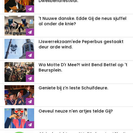
Dweilbendfestival.
't Nuuwe danske. Edde Gij de neus sjuffel
al onder de knie?
IJswerrekzaam'ede Peperbus gestaakt
deur arde wind.
Wa Motte D'r Mee?! wint Bend Bettel op 't
Beursplein.
Geniete bij z'n leste Schuifdeure.
Oeveul neuze n'en artjes telde Gij?