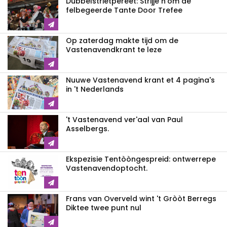
Dubbelstrietpereet: Strijje n'om de
felbegeerde Tante Door Trefee
Op zaterdag makte tijd om de
Vastenavendkrant te leze
Nuuwe Vastenavend krant et 4 pagina's
in 't Nederlands
't Vastenavend ver'aal van Paul
Asselbergs.
Ekspezisie Tentòòngespreid: ontwerrepe
Vastenavendoptocht.
Frans van Overveld wint 't Gròòt Berregs
Diktee twee punt nul