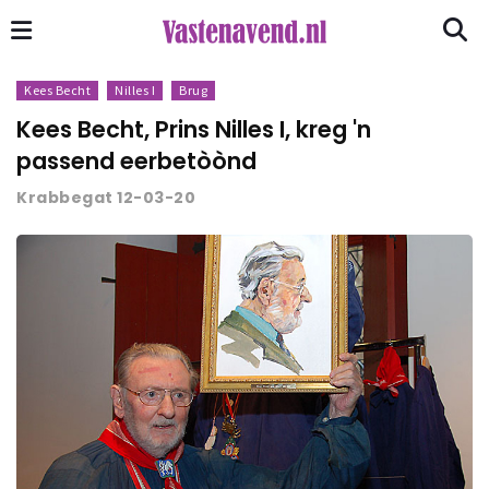
Kees Becht
Nilles I
Brug
Kees Becht, Prins Nilles I, kreg 'n
passend eerbetòònd
Krabbegat 12-03-20