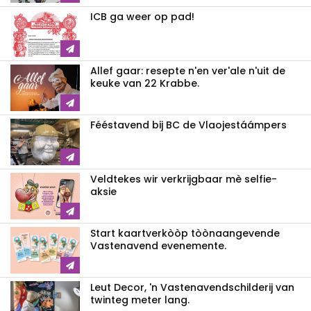
ICB ga weer op pad!
Allef gaar: resepte n'en ver'ale n'uit de
keuke van 22 Krabbe.
Fééstavend bij BC de Vlaojestáámpers
Veldtekes wir verkrijgbaar mè selfie-
aksie
Start kaartverkòòp tòònaangevende
Vastenavend evenemente.
Leut Decor, 'n Vastenavendschilderij van
twinteg meter lang.