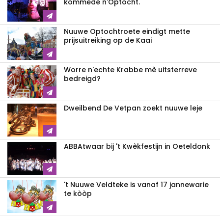
kommede n'Optocht.
Nuuwe Optochtroete eindigt mette
prijsuitreiking op de Kaai
Worre n'echte Krabbe mè uitsterreve
bedreigd?
Dweilbend De Vetpan zoekt nuuwe leje
ABBAtwaar bij 't Kwèkfestijn in Oeteldonk
't Nuuwe Veldteke is vanaf 17 jannewarie
te kòòp