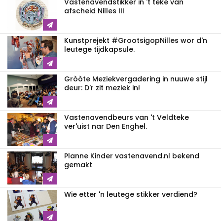
Vastenavendstikker in 't teke van
afscheid Nilles III
Kunstprejekt #GrootsigopNilles wor d'n
leutege tijdkapsule.
Gròòte Meziekvergadering in nuuwe stijl
deur: D'r zit meziek in!
Vastenavendbeurs van 't Veldteke
ver'uist nar Den Enghel.
Planne Kinder vastenavend.nl bekend
gemakt
Wie etter 'n leutege stikker verdiend?