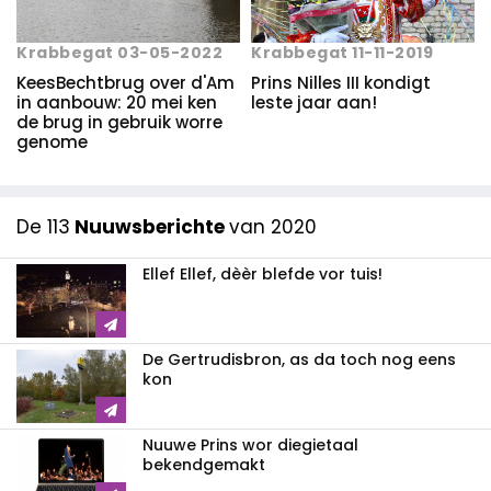
Krabbegat 03-05-2022
Krabbegat 11-11-2019
KeesBechtbrug over d'Am
Prins Nilles III kondigt
in aanbouw: 20 mei ken
leste jaar aan!
de brug in gebruik worre
genome
De 113
Nuuwsberichte
van 2020
Ellef Ellef, dèèr blefde vor tuis!
De Gertrudisbron, as da toch nog eens
kon
Nuuwe Prins wor diegietaal
bekendgemakt