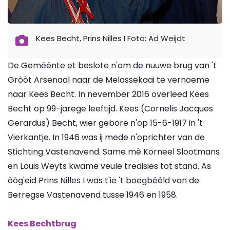
Kees Becht, Prins Nilles I Foto: Ad Weijdt
De Geméénte et beslote n'om de nuuwe brug van 't
Gròòt Arsenaal naar de Melassekaai te vernoeme
naar Kees Becht. In nevember 2016 overleed Kees
Becht op 99-jarege leeftijd. Kees (Cornelis Jacques
Gerardus) Becht, wier gebore n'op 15-6-1917 in 't
Vierkantje. In 1946 was ij mede n'oprichter van de
Stichting Vastenavend. Same mè Korneel Slootmans
en Louis Weyts kwame veule tredisies tot stand. As
òòg'eid Prins Nilles I was t'ie 't boegbééld van de
Berregse Vastenavend tusse 1946 en 1958.
Kees Bechtbrug