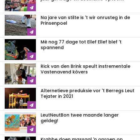
Na jare van stilte is 't wir onrusteg in de
Prinsenpoel
Mè nog 77 dage tot Ellef Ellef blef 't
spannend
Rick van den Brink speult instrementale
Vastenavend kòvers
Alternetieve preduksie vor 't Berregs Leut
Tejater in 2021
LeutNeutBon twee maande langer
geldeg!
Krabbe doen massaal 'n oproep op