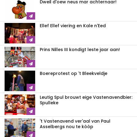
Dweil d'oew neus mar achternaar!
Ellef Ellef viering en Kale n'Eed
Prins Nilles III kondigt leste jaar aan!
Boereprotest op 't Bleekveldje
Leutig Spul brouwt eige Vastenavendbier:
Spulleke
't Vastenavend ver'aal van Paul
Asselbergs nou te kòòp