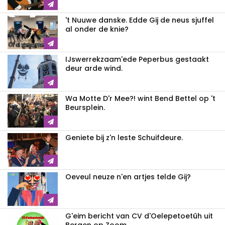
't Nuuwe danske. Edde Gij de neus sjuffel
al onder de knie?
IJswerrekzaam'ede Peperbus gestaakt
deur arde wind.
Wa Motte D'r Mee?! wint Bend Bettel op 't
Beursplein.
Geniete bij z'n leste Schuifdeure.
Oeveul neuze n'en artjes telde Gij?
G'eim bericht van CV d'Oelepetoetûh uit