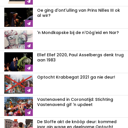
Oe ging d'ont'ulling van Prins Nilles III ok
al wir?
'n Mondkapske bij de n'Oòg'eid en Nar?
Ellef Ellef 2020, Paul Asselbergs denk trug
aan 1983
Optocht Krabbegat 2021 ga nie deur!
Vastenavend in Coronatijd: Stichting
Vastenavend gif 'n updeet
De Sloffe akt de knòòp deur: kommed
jaar gin wage en deelname Optocht