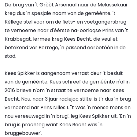
De brug van 't Gròòt Arsenaal naar de Melassekaai
kreg dus 'n spesjale naam van de geméénte. 't
Kèllege stel voor om de fiets- en voetgangersbrug
te vernoeme naar d'éérste na-oorlogse Prins van 't
Krabbegat. Iermee kreg Kees Becht, die veul et
betekend vor Berrege, 'n passend eerbetòòn in de
stad.
Kees Spikker is aangenaam verrast deur 't besluit
van de geméénte. Kees schreef de geméénte n'al in
2016 brieve n'om 'n straat te vernoeme naar Kees
Becht. Nou, naar 3 jaar radiejoo stilte, is t'r dus 'n brug
vernoemd nar Prins Nilles I. ''t Was 'n mense mens en
nou vereeuwegd in 'n brug', leg Kees Spikker uit. 'En 'n
brug is prachteg want Kees Becht was 'n
bruggebouwer'.