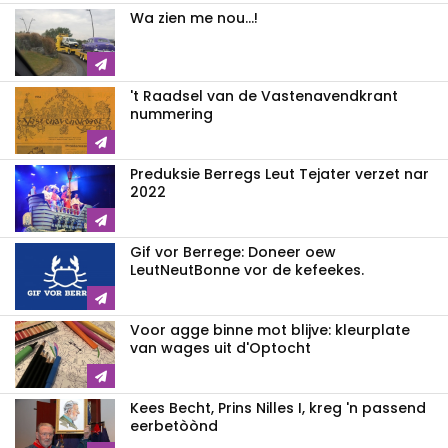
Wa zien me nou...!
't Raadsel van de Vastenavendkrant
nummering
Preduksie Berregs Leut Tejater verzet nar
2022
Gif vor Berrege: Doneer oew
LeutNeutBonne vor de kefeekes.
Voor agge binne mot blijve: kleurplate
van wages uit d'Optocht
Kees Becht, Prins Nilles I, kreg 'n passend
eerbetòònd