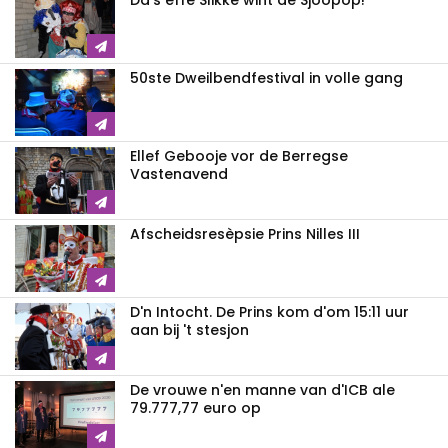
Da's effe Slikke wint de Sjoopop!
50ste Dweilbendfestival in volle gang
Ellef Gebooje vor de Berregse
Vastenavend
Afscheidsresèpsie Prins Nilles III
D'n Intocht. De Prins kom d'om 15:11 uur
aan bij 't stesjon
De vrouwe n'en manne van d'ICB ale
79.777,77 euro op