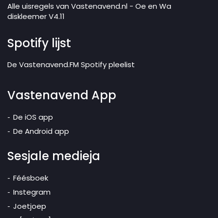
Alle uisregels van Vastenavend.nl - Oe en Wa
diskleemer V4.11
Spotify lijst
De Vastenavend.FM Spotify pleelist
Vastenavend App
De iOS app
De Android app
Sesjale medieja
Féésboek
Instegram
Joetjoep