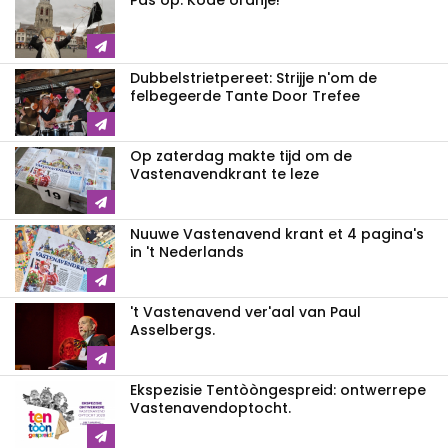
Pas op: Kode oranje!
Dubbelstrietpereet: Strijje n'om de
felbegeerde Tante Door Trefee
Op zaterdag makte tijd om de
Vastenavendkrant te leze
Nuuwe Vastenavend krant et 4 pagina's
in 't Nederlands
't Vastenavend ver'aal van Paul
Asselbergs.
Ekspezisie Tentòòngespreid: ontwerrepe
Vastenavendoptocht.