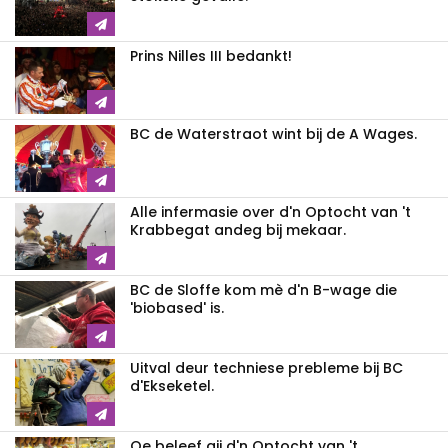
Prins Nilles III bedankt!
BC de Waterstraot wint bij de A Wages.
Alle infermasie over d'n Optocht van 't
Krabbegat andeg bij mekaar.
BC de Sloffe kom mè d'n B-wage die
'biobased' is.
Uitval deur techniese prebleme bij BC
d'Ekseketel.
Oe beleef gij d'n Optocht van 't