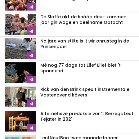
De Sloffe akt de knòòp deur: kommed
jaar gin wage en deelname Optocht
Na jare van stilte is 't wir onrusteg in de
Prinsenpoel
Mè nog 77 dage tot Ellef Ellef blef 't
spannend
Rick van den Brink speult instrementale
Vastenavend kòvers
Alternetieve preduksie vor 't Berregs Leut
Tejater in 2021
LeutNeutBon twee maande langer