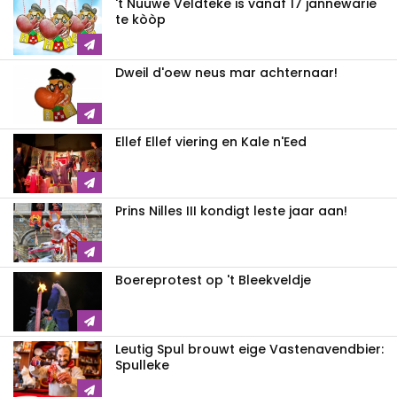
't Nuuwe Veldteke is vanaf 17 jannewarie
te kòòp
Dweil d'oew neus mar achternaar!
Ellef Ellef viering en Kale n'Eed
Prins Nilles III kondigt leste jaar aan!
Boereprotest op 't Bleekveldje
Leutig Spul brouwt eige Vastenavendbier:
Spulleke