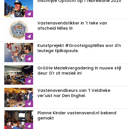
Inschrijve Optocht op 1 febrewarie 2020
Vastenavendstikker in 't teke van
afscheid Nilles III
Kunstprejekt #GrootsigopNilles wor d'n
leutege tijdkapsule.
Gròòte Meziekvergadering in nuuwe stijl
deur: D'r zit meziek in!
Vastenavendbeurs van 't Veldteke
ver'uist nar Den Enghel.
Planne Kinder vastenavend.nl bekend
gemakt