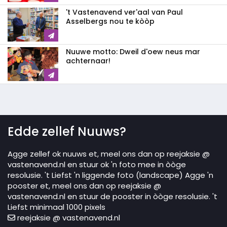
't Vastenavend ver'aal van Paul
Asselbergs nou te kòòp
Nuuwe motto: Dweil d'oew neus mar
achternaar!
Edde zellef Nuuws?
Agge zellef ok nuuws et, meel ons dan op reejaksie @
vastenavend.nl en stuur ok 'n foto mee in òòge
resolusie. 't Liefst 'n liggende foto (landscape) Agge 'n
pooster et, meel ons dan op reejaksie @
vastenavend.nl en stuur de pooster in òòge resolusie. 't
Liefst minimaal 1000 pixels
reejaksie @ vastenavend.nl