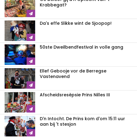
Krabbegat?
Da's effe Slikke wint de Sjoopop!
50ste Dweilbendfestival in volle gang
Ellef Gebooje vor de Berregse
Vastenavend
Afscheidsresèpsie Prins Nilles III
D'n Intocht. De Prins kom d'om 15:11 uur
aan bij 't stesjon