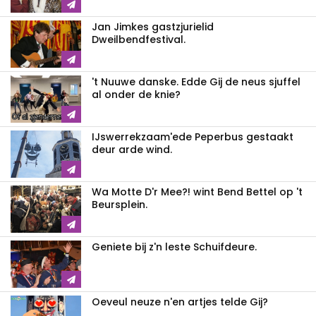
Jan Jimkes gastzjurielid
Dweilbendfestival.
't Nuuwe danske. Edde Gij de neus sjuffel
al onder de knie?
IJswerrekzaam'ede Peperbus gestaakt
deur arde wind.
Wa Motte D'r Mee?! wint Bend Bettel op 't
Beursplein.
Geniete bij z'n leste Schuifdeure.
Oeveul neuze n'en artjes telde Gij?