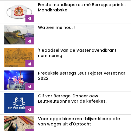
Eerste mondkapskes mè Berregse prints:
Mondkrabske
Wa zien me nou...!
't Raadsel van de Vastenavendkrant
nummering
Preduksie Berregs Leut Tejater verzet nar
2022
Gif vor Berrege: Doneer oew
LeutNeutBonne vor de kefeekes.
Voor agge binne mot blijve: kleurplate
van wages uit d'Optocht