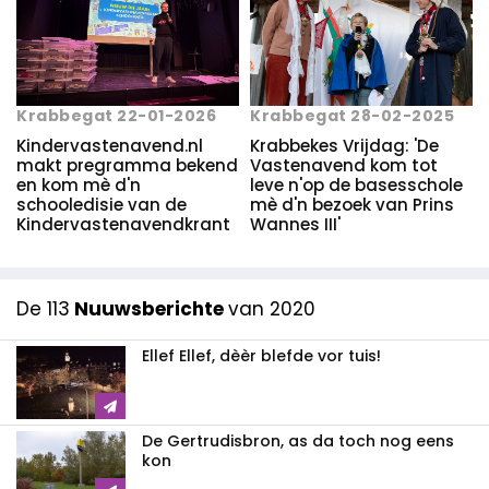
Krabbegat 22-01-2026
Krabbegat 28-02-2025
Kindervastenavend.nl
Krabbekes Vrijdag: 'De
makt pregramma bekend
Vastenavend kom tot
en kom mè d'n
leve n'op de basesschole
schooledisie van de
mè d'n bezoek van Prins
Kindervastenavendkrant
Wannes III'
De 113
Nuuwsberichte
van 2020
Ellef Ellef, dèèr blefde vor tuis!
De Gertrudisbron, as da toch nog eens
kon