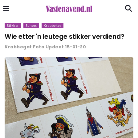
Stikker
School
Krabbekes
Wie etter 'n leutege stikker verdiend?
Krabbegat Foto Updeet 15-01-20