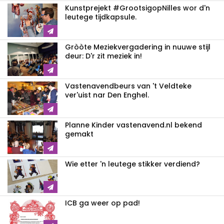
Kunstprejekt #GrootsigopNilles wor d'n
leutege tijdkapsule.
Gròòte Meziekvergadering in nuuwe stijl
deur: D'r zit meziek in!
Vastenavendbeurs van 't Veldteke
ver'uist nar Den Enghel.
Planne Kinder vastenavend.nl bekend
gemakt
Wie etter 'n leutege stikker verdiend?
ICB ga weer op pad!