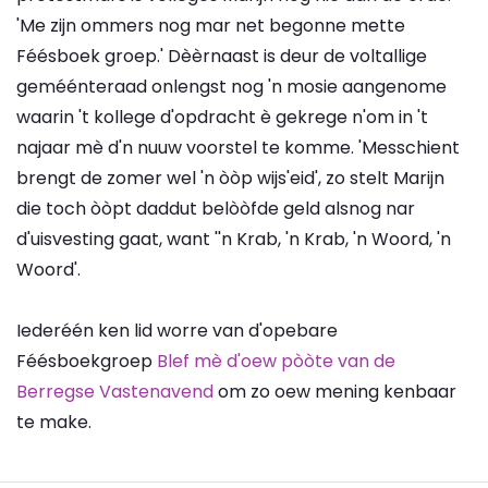
'Me zijn ommers nog mar net begonne mette
Féésboek groep.' Dèèrnaast is deur de voltallige
geméénteraad onlengst nog 'n mosie aangenome
waarin 't kollege d'opdracht è gekrege n'om in 't
najaar mè d'n nuuw voorstel te komme. 'Messchient
brengt de zomer wel 'n òòp wijs'eid', zo stelt Marijn
die toch òòpt daddut belòòfde geld alsnog nar
d'uisvesting gaat, want ''n Krab, 'n Krab, 'n Woord, 'n
Woord'.
Iederéén ken lid worre van d'opebare
Féésboekgroep
Blef mè d'oew pòòte van de
Berregse Vastenavend
om zo oew mening kenbaar
te make.