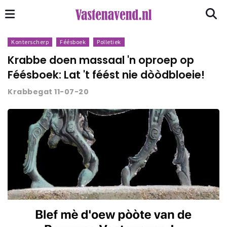
Konterscherp
Féésboek
Polletiek
Krabbe doen massaal 'n oproep op
Féésboek: Lat 't féést nie dòòdbloeie!
Krabbegat 11-07-20