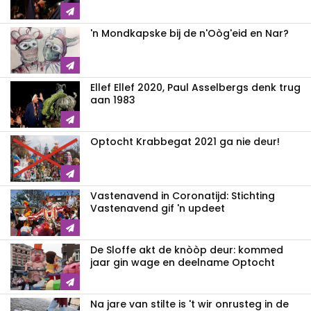
'n Mondkapske bij de n'Oòg'eid en Nar?
Ellef Ellef 2020, Paul Asselbergs denk trug
aan 1983
Optocht Krabbegat 2021 ga nie deur!
Vastenavend in Coronatijd: Stichting
Vastenavend gif 'n updeet
De Sloffe akt de knòòp deur: kommed
jaar gin wage en deelname Optocht
Na jare van stilte is 't wir onrusteg in de