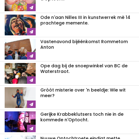
Ode n'aan Nilles III in kunstwerrek mè 14
prachtege memente.
Vastenavond bijéénkomst Rommetom
Anton
Ope dag bij de snoepwinkel van BC de
Waterstraot.
Gròòt misterie over 'n beeldje: Wie wit
meer?
Gerijke Krabbeklutsers toch nie in de
kommede n'Optocht.
Nuuwe Optochtroete eindigt mette