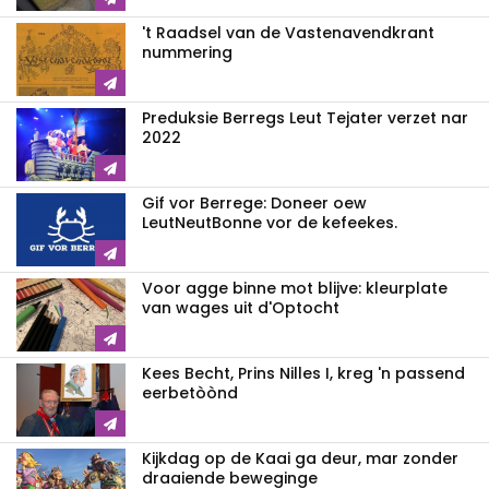
't Raadsel van de Vastenavendkrant
nummering
Preduksie Berregs Leut Tejater verzet nar
2022
Gif vor Berrege: Doneer oew
LeutNeutBonne vor de kefeekes.
Voor agge binne mot blijve: kleurplate
van wages uit d'Optocht
Kees Becht, Prins Nilles I, kreg 'n passend
eerbetòònd
Kijkdag op de Kaai ga deur, mar zonder
draaiende beweginge