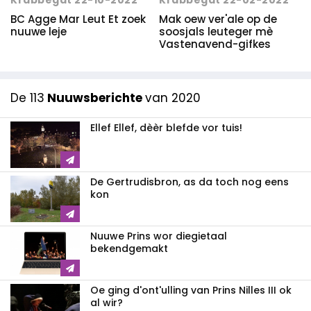
Krabbegat 22-10-2022
Krabbegat 22-02-2022
BC Agge Mar Leut Et zoek
Mak oew ver'ale op de
nuuwe leje
soosjals leuteger mè
Vastenavend-gifkes
De 113
Nuuwsberichte
van 2020
Ellef Ellef, dèèr blefde vor tuis!
De Gertrudisbron, as da toch nog eens
kon
Nuuwe Prins wor diegietaal
bekendgemakt
Oe ging d'ont'ulling van Prins Nilles III ok
al wir?