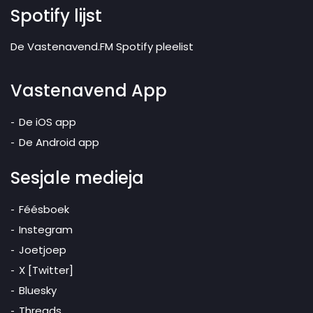
Spotify lijst
De Vastenavend.FM Spotify pleelist
Vastenavend App
De iOS app
De Android app
Sesjale medieja
Féésboek
Instegram
Joetjoep
X [Twitter]
Bluesky
Threads