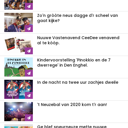
Zo'n gròòte neus dagge d'r scheel van
gaat kijke?
Nuuwe Vastenavend CeeDee venavend
al te kòòp.
Kindervoorstelling 'Pinokkio en de 7
dwerrege' in Den Enghel.
In de nacht na twee uur zachjes dweile
't Neuzebal van 2020 kom t'r aan!
Ge blef speurneuze mette nuuwe