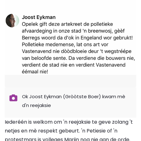
Ok Joost Eykman (Gròòtste Boer) kwam mè
d'n reejaksie
Iederéén is welkom om 'n reejaksie te geve zolang 't
netjes en mè respekt gebeurt. 'n Petiesie of 'n
protestmars is volleges Marijn nog nie aan de orde.