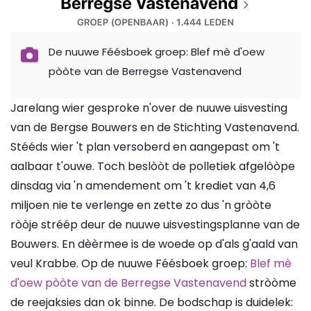
De nuuwe Féésboek groep: Blef mè d'oew
pòòte van de Berregse Vastenavend
Jarelang wier gesproke n'over de nuuwe uisvesting
van de Bergse Bouwers en de Stichting Vastenavend.
Stééds wier 't plan versoberd en aangepast om 't
aalbaar t'ouwe. Toch beslòòt de polletiek afgelòòpe
dinsdag via 'n amendement om 't krediet van 4,6
miljoen nie te verlenge en zette zo dus 'n gròòte
ròòje stréép deur de nuuwe uisvestingsplanne van de
Bouwers. En dèèrmee is de woede op d'als g'aald van
veul Krabbe. Op de nuuwe Féésboek groep:
Blef mè
d'oew pòòte van de Berregse Vastenavend
stròòme
de reejaksies dan ok binne. De bodschap is duidelek: