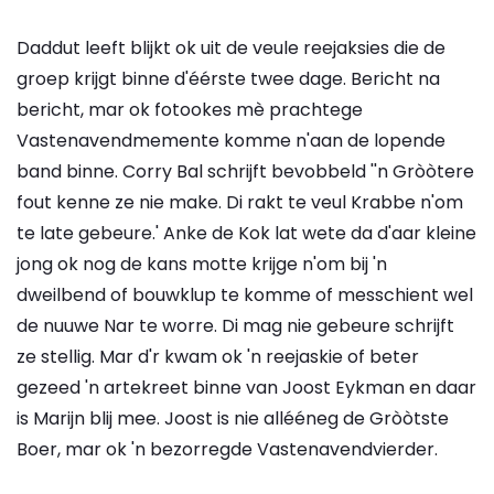
Daddut leeft blijkt ok uit de veule reejaksies die de
groep krijgt binne d'éérste twee dage. Bericht na
bericht, mar ok fotookes mè prachtege
Vastenavendmemente komme n'aan de lopende
band binne. Corry Bal schrijft bevobbeld ''n Gròòtere
fout kenne ze nie make. Di rakt te veul Krabbe n'om
te late gebeure.' Anke de Kok lat wete da d'aar kleine
jong ok nog de kans motte krijge n'om bij 'n
dweilbend of bouwklup te komme of messchient wel
de nuuwe Nar te worre. Di mag nie gebeure schrijft
ze stellig. Mar d'r kwam ok 'n reejaskie of beter
gezeed 'n artekreet binne van Joost Eykman en daar
is Marijn blij mee. Joost is nie allééneg de Gròòtste
Boer, mar ok 'n bezorregde Vastenavendvierder.