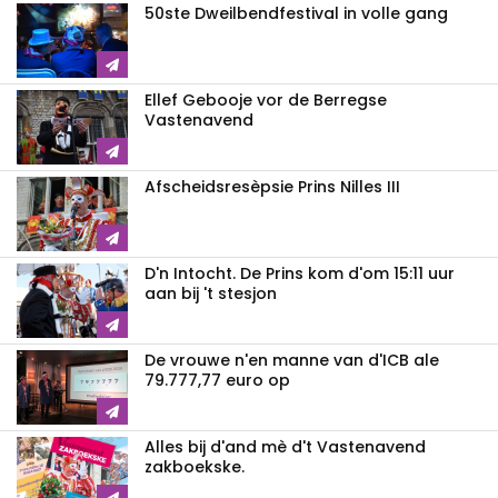
50ste Dweilbendfestival in volle gang
Ellef Gebooje vor de Berregse
Vastenavend
Afscheidsresèpsie Prins Nilles III
D'n Intocht. De Prins kom d'om 15:11 uur
aan bij 't stesjon
De vrouwe n'en manne van d'ICB ale
79.777,77 euro op
Alles bij d'and mè d't Vastenavend
zakboekske.