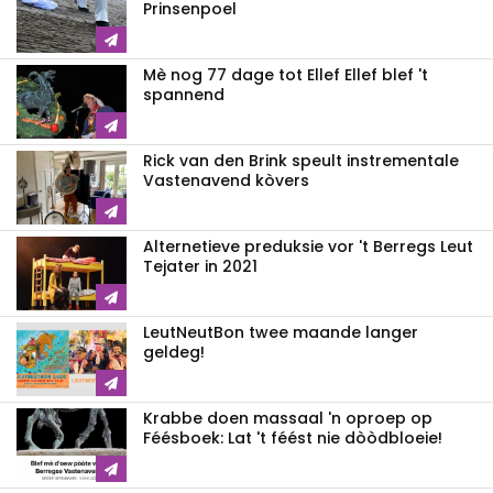
Prinsenpoel
Mè nog 77 dage tot Ellef Ellef blef 't
spannend
Rick van den Brink speult instrementale
Vastenavend kòvers
Alternetieve preduksie vor 't Berregs Leut
Tejater in 2021
LeutNeutBon twee maande langer
geldeg!
Krabbe doen massaal 'n oproep op
Féésboek: Lat 't féést nie dòòdbloeie!