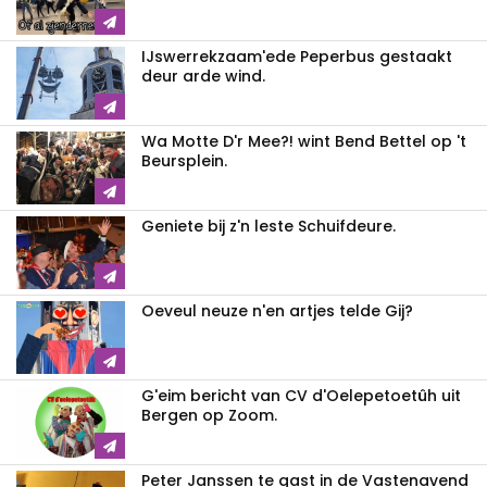
IJswerrekzaam'ede Peperbus gestaakt
deur arde wind.
Wa Motte D'r Mee?! wint Bend Bettel op 't
Beursplein.
Geniete bij z'n leste Schuifdeure.
Oeveul neuze n'en artjes telde Gij?
G'eim bericht van CV d'Oelepetoetûh uit
Bergen op Zoom.
Peter Janssen te gast in de Vastenavend