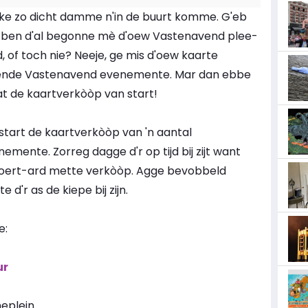
ke zo dicht damme n'in de buurt komme. G'eb
e ben d'al begonne mè d'oew Vastenavend plee-
id, of toch nie? Neeje, ge mis d'oew kaarte
vende Vastenavend evenemente. Mar dan ebbe
 de kaartverkòòp van start!
 start de kaartverkòòp van 'n aantal
nte. Zorreg dagge d'r op tijd bij zijt want
noert-ard mette verkòòp. Agge bevobbeld
d'r as de kiepe bij zijn.
e:
ur
eplein