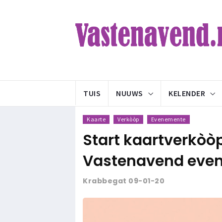
TUIS
NUUWS
KELENDER
Kaarte
Verkòòp
Evenemente
Start kaartverkò
Vastenavend eve
Krabbegat 09-01-20