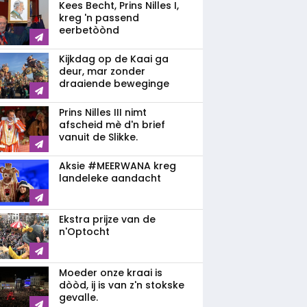
Kees Becht, Prins Nilles I,
kreg 'n passend
eerbetòònd
Kijkdag op de Kaai ga
deur, mar zonder
draaiende beweginge
Prins Nilles III nimt
afscheid mè d'n brief
vanuit de Slikke.
Aksie #MEERWANA kreg
landeleke aandacht
Ekstra prijze van de
n'Optocht
Moeder onze kraai is
dòòd, ij is van z'n stokske
gevalle.