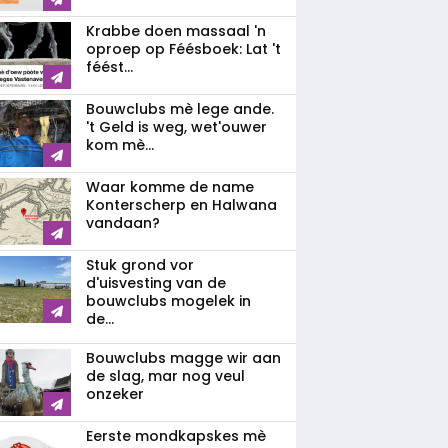
Krabbe doen massaal 'n
oproep op Féésboek: Lat 't
féést...
Bouwclubs mè lege ande.
't Geld is weg, wet'ouwer
kom mè...
Waar komme de name
Konterscherp en Halwana
vandaan?
Stuk grond vor
d'uisvesting van de
bouwclubs mogelek in
de...
Bouwclubs magge wir aan
de slag, mar nog veul
onzeker
Eerste mondkapskes mè