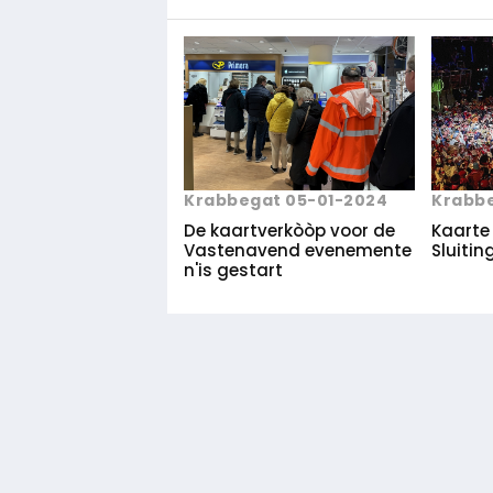
Krabbegat 05-01-2024
Krabb
De kaartverkòòp voor de
Kaarte
Vastenavend evenemente
Sluitin
n'is gestart