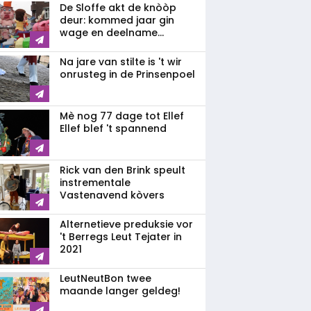
De Sloffe akt de knòòp
deur: kommed jaar gin
wage en deelname...
Na jare van stilte is 't wir
onrusteg in de Prinsenpoel
Mè nog 77 dage tot Ellef
Ellef blef 't spannend
Rick van den Brink speult
instrementale
Vastenavend kòvers
Alternetieve preduksie vor
't Berregs Leut Tejater in
2021
LeutNeutBon twee
maande langer geldeg!