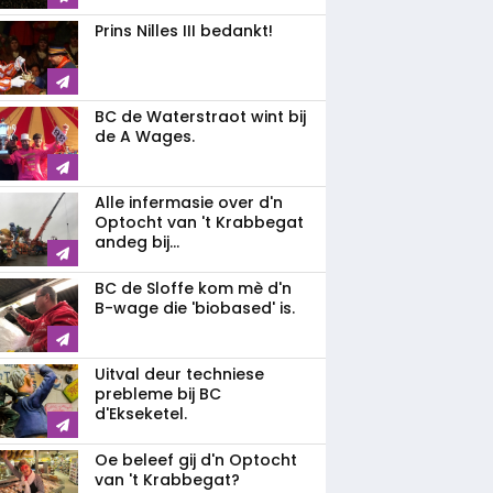
Prins Nilles III bedankt!
BC de Waterstraot wint bij
de A Wages.
Alle infermasie over d'n
Optocht van 't Krabbegat
andeg bij...
BC de Sloffe kom mè d'n
B-wage die 'biobased' is.
Uitval deur techniese
prebleme bij BC
d'Ekseketel.
Oe beleef gij d'n Optocht
van 't Krabbegat?