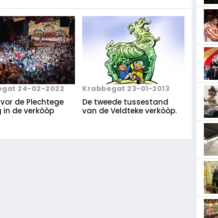
Krabbegat 23-01-2013
egat 24-02-2022
De tweede tussestand
 vor de Plechtege
van de Veldteke verkòòp.
g in de verkòòp