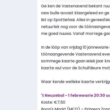
Ge ken de Vastenavend bekant ruu
oew bulle avvast klaargeleed en g
list op Spottiefaai. Alles in gereed'e
netuurlek nog voor de tòònaange
me goed nuuws. Vanaf morrege gaat
In de lòòp van vrijdag 10 jannewarie
tòònaangevende Vastenavend eveneme
sommege kaarte gaan ielek jaar k
kaarte wul voor de Schuifdeure motte 
Waar kende welleke kaarte verkrijg
't Neuzebal - 1 febrewarie 20:30 u
Koste: €7,50
Boon's Markt (MCD) – Primera Zonn