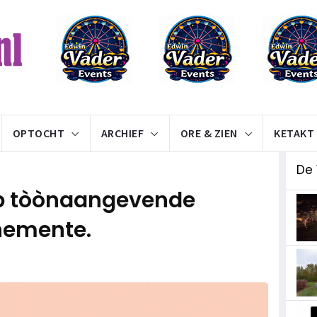
OPTOCHT
ARCHIEF
ORE & ZIEN
KETAKT
De 
òp tòònaangevende
nemente.