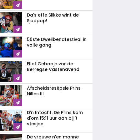
Da's effe Slikke wint de
Sjoopop!
50ste Dweilbendfestival in
volle gang
Ellef Gebooje vor de
Berregse Vastenavend
Afscheidsresèpsie Prins
Nilles III
D'n Intocht. De Prins kom
d'om 15:11 uur aan bij 't
stesjon
De vrouwe n'en manne