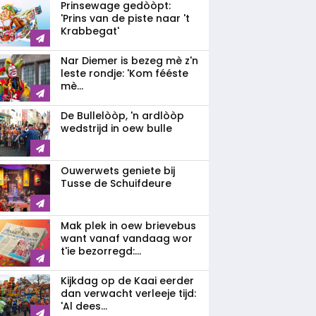
Prinsewage gedòòpt:
'Prins van de piste naar 't
Krabbegat'
Nar Diemer is bezeg mè z'n
leste rondje: 'Kom fééste
mè...
De Bullelòòp, 'n ardlòòp
wedstrijd in oew bulle
Ouwerwets geniete bij
Tusse de Schuifdeure
Mak plek in oew brievebus
want vanaf vandaag wor
t'ie bezorregd:...
Kijkdag op de Kaai eerder
dan verwacht verleeje tijd:
'Al dees...