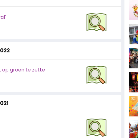
al'
2022
ht op groen te zette
2021