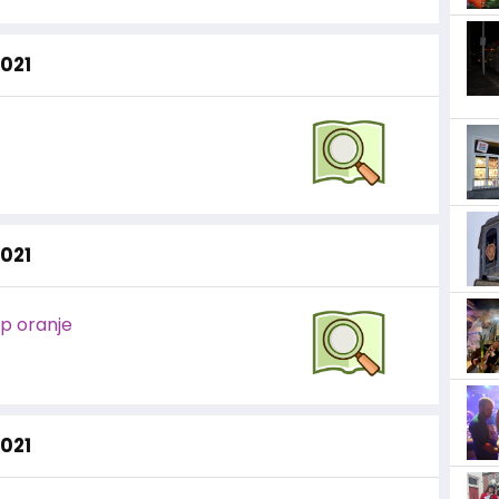
2021
2021
op oranje
2021