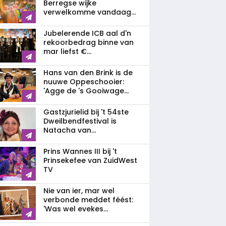
Berregse wijke
verwelkomme vandaag...
Jubelerende ICB aal d'n
rekoorbedrag binne van
mar liefst €...
Hans van den Brink is de
nuuwe Oppeschooier:
'Agge de 's Gooiwage...
Gastzjurielid bij 't 54ste
Dweilbendfestival is
Natacha van...
Prins Wannes III bij 't
Prinsekefee van ZuidWest
TV
Nie van ier, mar wel
verbonde meddet féést:
'Was wel evekes...