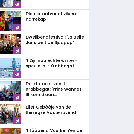
Diemer ontvangt zilvere
narrekap
Dweilbendfestival: 'La Belle
Jans wint de Sjoopop'
't Zijn nou échte winter-
speule in 't Krabbegat
De n'Intocht van 't
Krabbegat: 'Prins Wannes
III kom d'aan...
Ellef Gebòòje van de
Berregse Vastenavend
't Lòòpend Vuurke n'en de