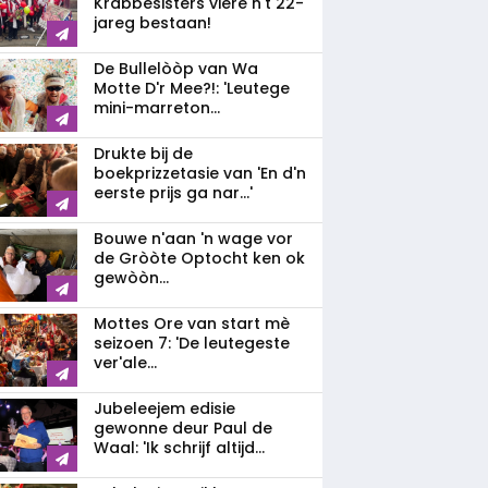
Krabbesisters viere n't 22-
jareg bestaan!
De Bullelòòp van Wa
Motte D'r Mee?!: 'Leutege
mini-marreton...
Drukte bij de
boekprizzetasie van 'En d'n
eerste prijs ga nar...'
Bouwe n'aan 'n wage vor
de Gròòte Optocht ken ok
gewòòn...
Mottes Ore van start mè
seizoen 7: 'De leutegeste
ver'ale...
Jubeleejem edisie
gewonne deur Paul de
Waal: 'Ik schrijf altijd...