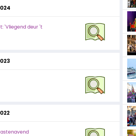
2024
 'Vliegend deur 't
2023
2022
Vastenavend