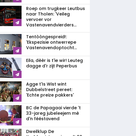
Roep om trugkeer Leutbus
naar Tholen: 'Veileg
vervoer vor
Vastenavendvierders...
Tentòòngespreid!:
'Ekspezisie ontwerrepe
Vastenavendoptocht...
Eila, dèèr is t'ie wir! Leuteg
dagge d'r zijt Peperbus
Agge t'Is Wist wint
Dubbelstreet pereet:
'Echte preize pakkers'
BC de Papagaai vierde 't
33-jareg jubeleejem mè
d'n fééstavend
Dweilklup De