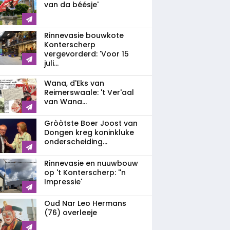
van da béésje'
Rinnevasie bouwkote
Konterscherp
vergevorderd: 'Voor 15
juli...
Wana, d'Eks van
Reimerswaale: 't Ver'aal
van Wana...
Gròòtste Boer Joost van
Dongen kreg koninkluke
onderscheiding...
Rinnevasie en nuuwbouw
op 't Konterscherp: ''n
Impressie'
Oud Nar Leo Hermans
(76) overleeje