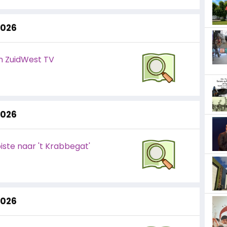
2026
van ZuidWest TV
2026
iste naar 't Krabbegat'
2026