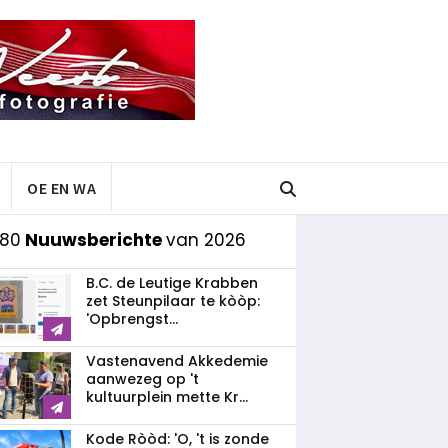
OE EN WA
 80
Nuuwsberichte
van 2026
B.C. de Leutige Krabben
zet Steunpilaar te kòòp:
'Opbrengst...
Vastenavend Akkedemie
aanwezeg op 't
kultuurplein mette Kr...
Kode Ròòd: 'O, 't is zonde