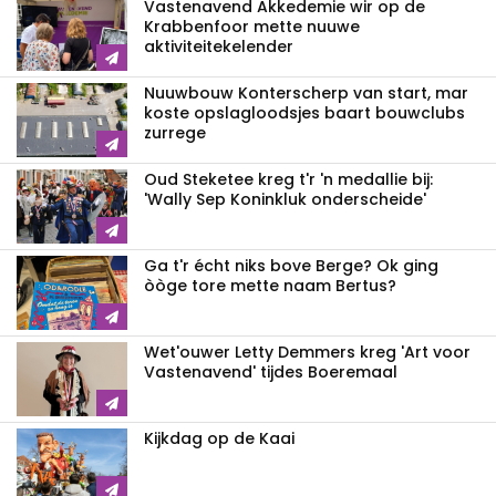
Vastenavend Akkedemie wir op de
Krabbenfoor mette nuuwe
aktiviteitekelender
Nuuwbouw Konterscherp van start, mar
koste opslagloodsjes baart bouwclubs
zurrege
Oud Steketee kreg t'r 'n medallie bij:
'Wally Sep Koninkluk onderscheide'
Ga t'r écht niks bove Berge? Ok ging
òòge tore mette naam Bertus?
Wet'ouwer Letty Demmers kreg 'Art voor
Vastenavend' tijdes Boeremaal
Kijkdag op de Kaai