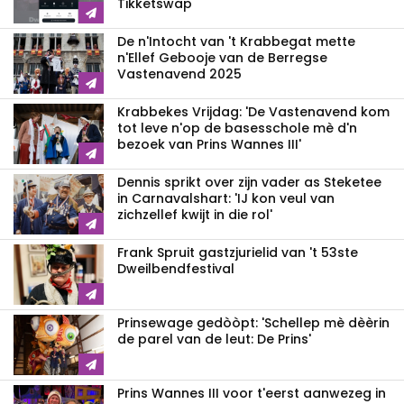
Tikketswap
De n'Intocht van 't Krabbegat mette
n'Ellef Gebooje van de Berregse
Vastenavend 2025
Krabbekes Vrijdag: 'De Vastenavend kom
tot leve n'op de basesschole mè d'n
bezoek van Prins Wannes III'
Dennis sprikt over zijn vader as Steketee
in Carnavalshart: 'IJ kon veul van
zichzellef kwijt in die rol'
Frank Spruit gastzjurielid van 't 53ste
Dweilbendfestival
Prinsewage gedòòpt: 'Schellep mè dèèrin
de parel van de leut: De Prins'
Prins Wannes III voor t'eerst aanwezeg in