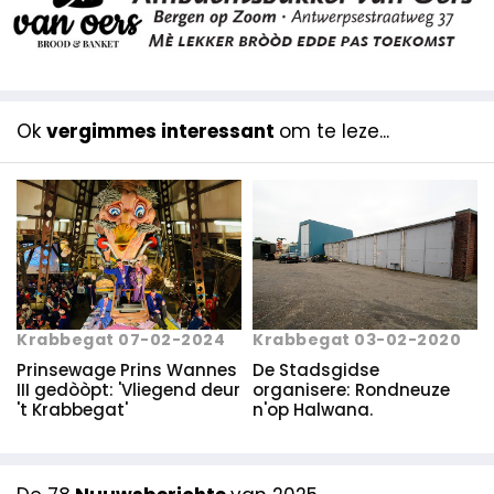
Ok
vergimmes interessant
om te leze...
Krabbegat 07-02-2024
Krabbegat 03-02-2020
Prinsewage Prins Wannes
De Stadsgidse
III gedòòpt: 'Vliegend deur
organisere: Rondneuze
't Krabbegat'
n'op Halwana.