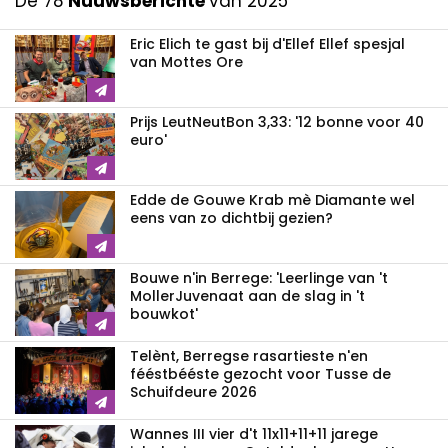
De 78
Nuuwsberichte
van 2025
Eric Elich te gast bij d'Ellef Ellef spesjal
van Mottes Ore
Prijs LeutNeutBon 3,33: '12 bonne voor 40
euro'
Edde de Gouwe Krab mè Diamante wel
eens van zo dichtbij gezien?
Bouwe n'in Berrege: 'Leerlinge van 't
MollerJuvenaat aan de slag in 't
bouwkot'
Telènt, Berregse rasartieste n'en
fééstbééste gezocht voor Tusse de
Schuifdeure 2026
Wannes III vier d't 11x11+11+11 jarege