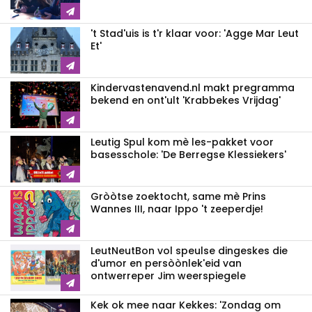
't Stad'uis is t'r klaar voor: 'Agge Mar Leut
Et'
Kindervastenavend.nl makt pregramma
bekend en ont'ult 'Krabbekes Vrijdag'
Leutig Spul kom mè les-pakket voor
basesschole: 'De Berregse Klessiekers'
Gròòtse zoektocht, same mè Prins
Wannes III, naar Ippo 't zeeperdje!
LeutNeutBon vol speulse dingeskes die
d'umor en persòònlek'eid van
ontwerreper Jim weerspiegele
Kek ok mee naar Kekkes: 'Zondag om