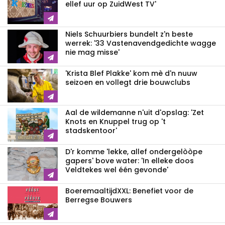
ellef uur op ZuidWest TV'
Niels Schuurbiers bundelt z'n beste
werrek: '33 Vastenavendgedichte wagge
nie mag misse'
'Krista Blef Plakke' kom mè d'n nuuw
seizoen en vollegt drie bouwclubs
Aal de wildemanne n'uit d'opslag: 'Zet
Knots en Knuppel trug op 't
stadskentoor'
D'r komme 'lekke, allef ondergelòòpe
gapers' bove water: 'In elleke doos
Veldtekes wel één gevonde'
BoeremaaltijdXXL: Benefiet voor de
Berregse Bouwers