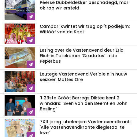
Pèèrse Dubbeldekker beschadegd, mar
ok rap wir ersteld
Campari Kwintet wir trug op 't podiejum:
Witlòòf van de Kaai
Lezing over de Vastenavend deur Eric
Elich in Torekamer 'Gradatus' in de
Peperbus
Leutege Vastenavend Ver'ale n'in nuuw
seizoen Mottes Ore
't 29ste Gròòt Berregs Diktee kent 2
winnaars: 'Sven van den Beemt en John
Besling'
7X11 jareg jubeleejem Vastenavendkrant:
'Alle Vastenavendkrante diegietaal te
leze'