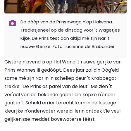
De dòòp van de Prinsewage n'op Halwana.
Trediesjeneel op de dinsdag voor 't Wagetjes
Kijke. De Prins test dan altijd mè zijn Nar 't
nuuwe Gerijke. Foto: Luciënne de Brabander
Gistere n'avend is op Hal Wana 't nuuwe gerijke van
Prins Wannes III gedòòpt. Dees jaar zal d'n Oòg'eid
same mè zijn Nar in 'n schellep deur 't Krabbegat
trekke: 'De Prins as parel van de leut'. Me zien 't
ver'aal van de bekende gaper die kopke n'onder
gaat in 't Scheld en ier terecht kom in de leutege
kleurijke n'onderwater wereld. Ierin ontdek t'ie veul
gelijkenisse meddet bovewaterse féést.