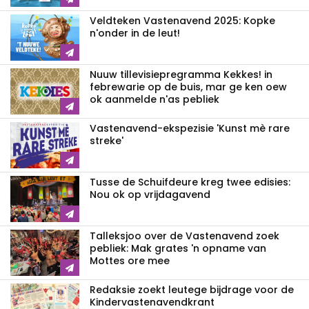
Veldteken Vastenavend 2025: Kopke
n'onder in de leut!
Nuuw tillevisiepregramma Kekkes! in
febrewarie op de buis, mar ge ken oew
ok aanmelde n'as pebliek
Vastenavend-ekspezisie 'Kunst mè rare
streke'
Tusse de Schuifdeure kreg twee edisies:
Nou ok op vrijdagavend
Talleksjoo over de Vastenavend zoek
pebliek: Mak grates 'n opname van
Mottes ore mee
Redaksie zoekt leutege bijdrage voor de
Kindervastenavendkrant