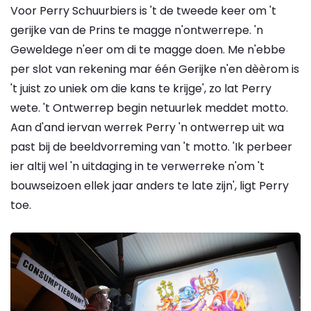
Voor Perry Schuurbiers is 't de tweede keer om 't
gerijke van de Prins te magge n'ontwerrepe. 'n
Geweldege n'eer om di te magge doen. Me n'ebbe
per slot van rekening mar één Gerijke n'en dèèrom is
't juist zo uniek om die kans te krijge', zo lat Perry
wete. 't Ontwerrep begin netuurlek meddet motto.
Aan d'and iervan werrek Perry 'n ontwerrep uit wa
past bij de beeldvorreming van 't motto. 'Ik perbeer
ier altij wel 'n uitdaging in te verwerreke n'om 't
bouwseizoen ellek jaar anders te late zijn', ligt Perry
toe.