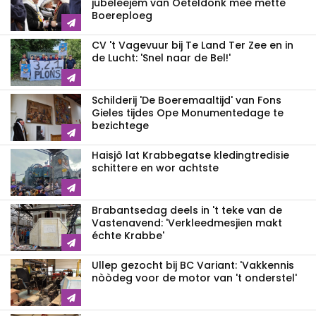
jubeleejem van Oeteldonk mee mette
Boereploeg
CV 't Vagevuur bij Te Land Ter Zee en in
de Lucht: 'Snel naar de Bel!'
Schilderij 'De Boeremaaltijd' van Fons
Gieles tijdes Ope Monumentedage te
bezichtege
Haisjô lat Krabbegatse kledingtredisie
schittere en wor achtste
Brabantsedag deels in 't teke van de
Vastenavend: 'Verkleedmesjien makt
échte Krabbe'
Ullep gezocht bij BC Variant: 'Vakkennis
nòòdeg voor de motor van 't onderstel'