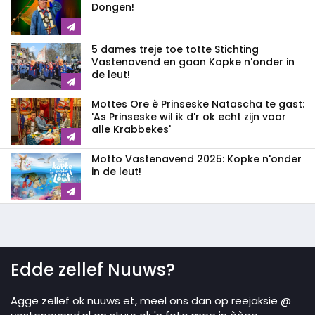
Dongen!
5 dames treje toe totte Stichting
Vastenavend en gaan Kopke n'onder in
de leut!
Mottes Ore è Prinseske Natascha te gast:
'As Prinseske wil ik d'r ok echt zijn voor
alle Krabbekes'
Motto Vastenavend 2025: Kopke n'onder
in de leut!
Edde zellef Nuuws?
Agge zellef ok nuuws et, meel ons dan op reejaksie @