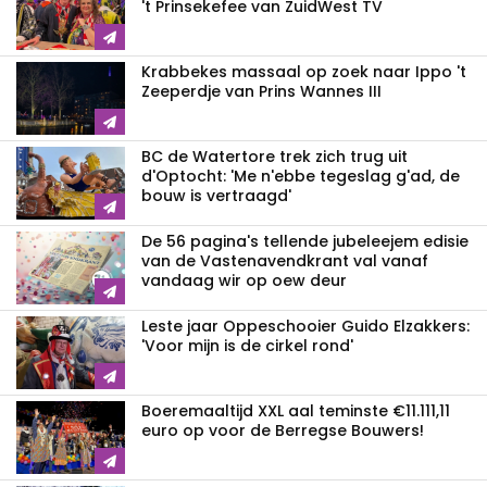
't Prinsekefee van ZuidWest TV
Krabbekes massaal op zoek naar Ippo 't
Zeeperdje van Prins Wannes III
BC de Watertore trek zich trug uit
d'Optocht: 'Me n'ebbe tegeslag g'ad, de
bouw is vertraagd'
De 56 pagina's tellende jubeleejem edisie
van de Vastenavendkrant val vanaf
vandaag wir op oew deur
Leste jaar Oppeschooier Guido Elzakkers:
'Voor mijn is de cirkel rond'
Boeremaaltijd XXL aal teminste €11.111,11
euro op voor de Berregse Bouwers!