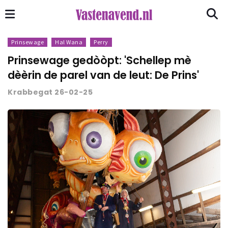
Prinsewage
Hal Wana
Perry
Prinsewage gedòòpt: 'Schellep mè
dèèrin de parel van de leut: De Prins'
Krabbegat 26-02-25