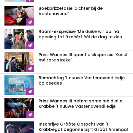
Boekprizzetasie 'Dichter bij de
Vastenavend'
Raam-ekspezisie 'Me duike wir op' na
opening tot 9 mèèrt éél de dag te zien
Prins Wannes III opent d'ekspezisie 'Kunst
mè rare streke'
Bemachteg 't nuuwe Vastenavendliedje
op ceedee
Prins Wannes III oefent same mè d'alle
Krabbe 't nuuwe Vastenavendliedje
Inschrijve Gròòte Optocht van 't
Krabbegat begonne bij 't Gròòt Arsenaal