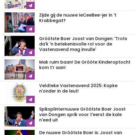
Zijde gij de nuuwe IeCeeBee-jer in 't
Krabbegat?
Gròòtste Boer Joost van Dongen: 'Trots
da'k 'n betekenisvolle rol voor de
Vastenavend mag invulle'
Mak ruim baan! De Gròòte Kinderoptocht
kom t'r aan!
Veldteke Vastenavend 2025: Kopke
n'onder in de leut!
Spiksplinternuuwe Gròòtste Boer Joost
van Dongen sprik voor t'eerst de kale
n'eed uit
De nuuwe Gròòtste Boer is: Joost van