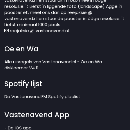
vastenavend.nl en stuur ok 'n foto mee in òòge
resolusie. 't Liefst 'n liggende foto (landscape) Agge 'n
pooster et, meel ons dan op reejaksie @
vastenavend.nl en stuur de pooster in òòge resolusie. 't
Liefst minimaal 1000 pixels
reejaksie @ vastenavend.nl
Oe en Wa
Alle uisregels van Vastenavend.nl - Oe en Wa
diskleemer V4.11
Spotify lijst
De Vastenavend.FM Spotify pleelist
Vastenavend App
De iOS app