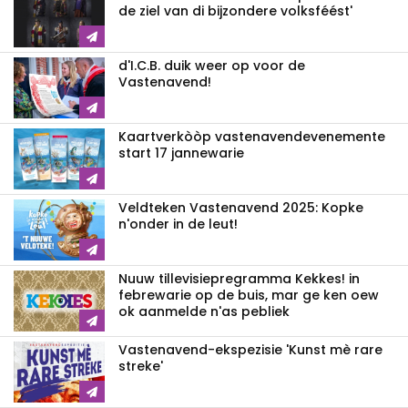
de ziel van di bijzondere volksféést'
d'I.C.B. duik weer op voor de
Vastenavend!
Kaartverkòòp vastenavendevenemente
start 17 jannewarie
Veldteken Vastenavend 2025: Kopke
n'onder in de leut!
Nuuw tillevisiepregramma Kekkes! in
febrewarie op de buis, mar ge ken oew
ok aanmelde n'as pebliek
Vastenavend-ekspezisie 'Kunst mè rare
streke'