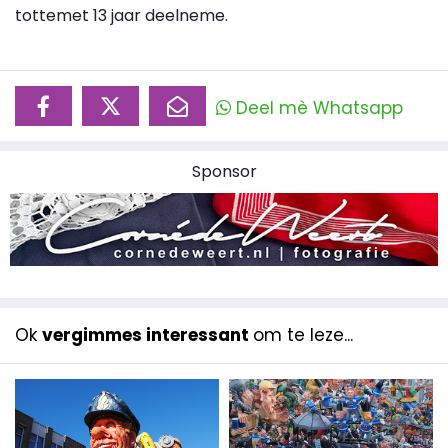
tottemet 13 jaar deelneme.
Deel mè Whatsapp
Sponsor
Ok
vergimmes interessant
om te leze...