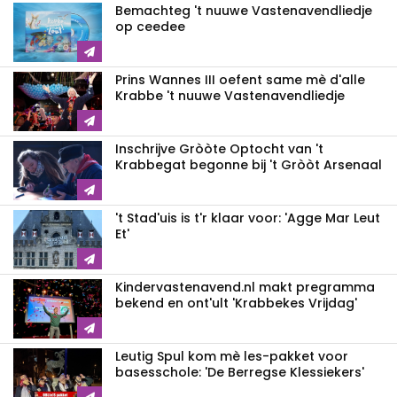
Bemachteg 't nuuwe Vastenavendliedje
op ceedee
Prins Wannes III oefent same mè d'alle
Krabbe 't nuuwe Vastenavendliedje
Inschrijve Gròòte Optocht van 't
Krabbegat begonne bij 't Gròòt Arsenaal
't Stad'uis is t'r klaar voor: 'Agge Mar Leut
Et'
Kindervastenavend.nl makt pregramma
bekend en ont'ult 'Krabbekes Vrijdag'
Leutig Spul kom mè les-pakket voor
basesschole: 'De Berregse Klessiekers'