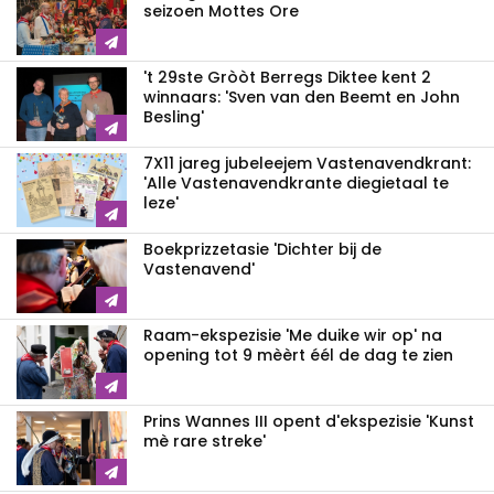
seizoen Mottes Ore
't 29ste Gròòt Berregs Diktee kent 2
winnaars: 'Sven van den Beemt en John
Besling'
7X11 jareg jubeleejem Vastenavendkrant:
'Alle Vastenavendkrante diegietaal te
leze'
Boekprizzetasie 'Dichter bij de
Vastenavend'
Raam-ekspezisie 'Me duike wir op' na
opening tot 9 mèèrt éél de dag te zien
Prins Wannes III opent d'ekspezisie 'Kunst
mè rare streke'