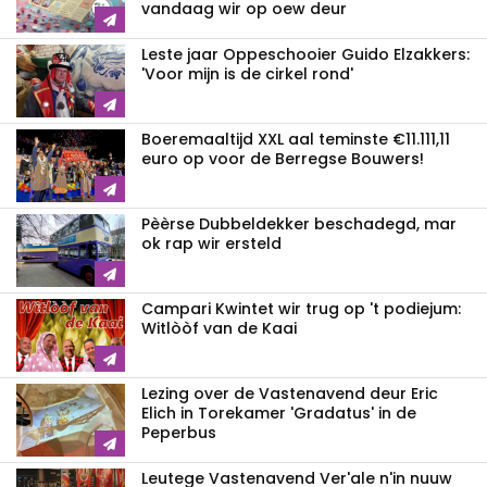
vandaag wir op oew deur
Leste jaar Oppeschooier Guido Elzakkers:
'Voor mijn is de cirkel rond'
Boeremaaltijd XXL aal teminste €11.111,11
euro op voor de Berregse Bouwers!
Pèèrse Dubbeldekker beschadegd, mar
ok rap wir ersteld
Campari Kwintet wir trug op 't podiejum:
Witlòòf van de Kaai
Lezing over de Vastenavend deur Eric
Elich in Torekamer 'Gradatus' in de
Peperbus
Leutege Vastenavend Ver'ale n'in nuuw