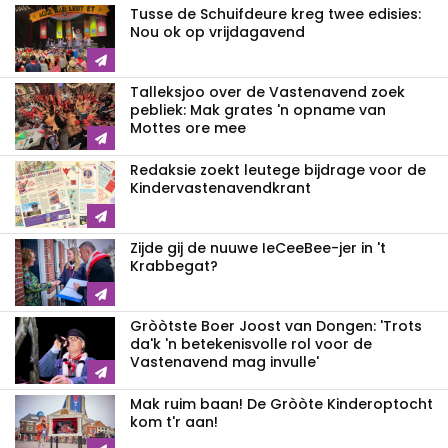
Tusse de Schuifdeure kreg twee edisies:
Nou ok op vrijdagavend
Talleksjoo over de Vastenavend zoek
pebliek: Mak grates 'n opname van
Mottes ore mee
Redaksie zoekt leutege bijdrage voor de
Kindervastenavendkrant
Zijde gij de nuuwe IeCeeBee-jer in 't
Krabbegat?
Gròòtste Boer Joost van Dongen: 'Trots
da'k 'n betekenisvolle rol voor de
Vastenavend mag invulle'
Mak ruim baan! De Gròòte Kinderoptocht
kom t'r aan!