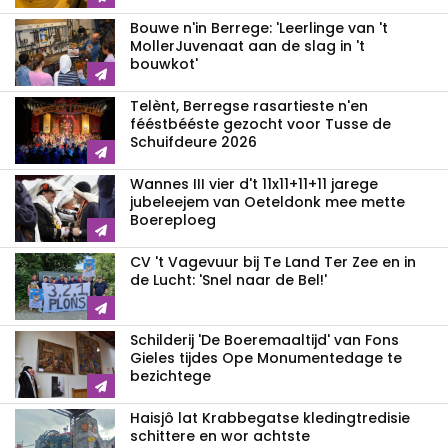
Bouwe n'in Berrege: 'Leerlinge van 't
MollerJuvenaat aan de slag in 't
bouwkot'
Telènt, Berregse rasartieste n'en
fééstbééste gezocht voor Tusse de
Schuifdeure 2026
Wannes III vier d't 11x11+11+11 jarege
jubeleejem van Oeteldonk mee mette
Boereploeg
CV 't Vagevuur bij Te Land Ter Zee en in
de Lucht: 'Snel naar de Bel!'
Schilderij 'De Boeremaaltijd' van Fons
Gieles tijdes Ope Monumentedage te
bezichtege
Haisjô lat Krabbegatse kledingtredisie
schittere en wor achtste