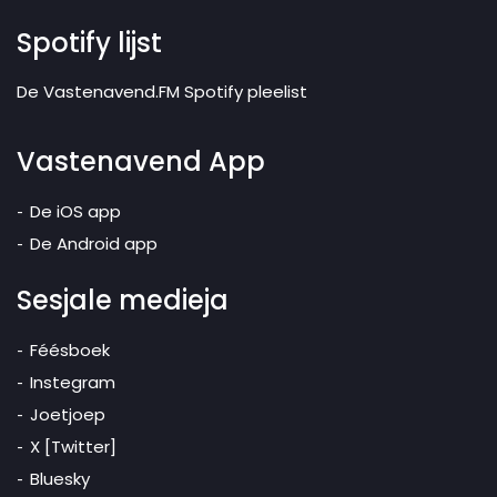
Spotify lijst
De Vastenavend.FM Spotify pleelist
Vastenavend App
De iOS app
De Android app
Sesjale medieja
Féésboek
Instegram
Joetjoep
X [Twitter]
Bluesky