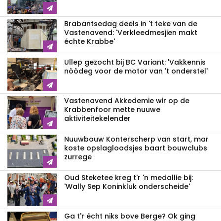
Brabantsedag deels in 't teke van de
Vastenavend: 'Verkleedmesjien makt
échte Krabbe'
Ullep gezocht bij BC Variant: 'Vakkennis
nòòdeg voor de motor van 't onderstel'
Vastenavend Akkedemie wir op de
Krabbenfoor mette nuuwe
aktiviteitekelender
Nuuwbouw Konterscherp van start, mar
koste opslagloodsjes baart bouwclubs
zurrege
Oud Steketee kreg t'r 'n medallie bij:
'Wally Sep Koninkluk onderscheide'
Ga t'r écht niks bove Berge? Ok ging