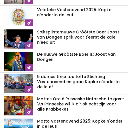
Veldteke Vastenavend 2025: Kopke
n'onder in de leut!
Spiksplinternuuwe Gròòtste Boer Joost
van Dongen sprik voor t'eerst de kale
n'eed uit
De nuuwe Gròòtste Boer is: Joost van
Dongen!
5 dames treje toe totte Stichting
Vastenavend en gaan Kopke n'onder in
de leut!
Mottes Ore è Prinseske Natascha te gast:
'As Prinseske wil ik d'r ok echt zijn voor
alle Krabbekes'
Motto Vastenavend 2025: Kopke n'onder
in de leut!