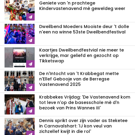
Geniete van 'n prachtege
Kindervastenavend mè geweldeg weer
Dweilbend Moeders Mooiste deur 't dolle
n'een na winne 53ste Dweilbendfestival
Kaartjes Dweilbendfestvial nie meer te
verkrijge, mar geliefd en gezocht op
Tikketswap
De n'Intocht van 't Krabbegat mette
n'Ellef Gebooje van de Berregse
Vastenavend 2025
Krabbekes Vrijdag: 'De Vastenavend kom
tot leve n'op de basesschole mè d'n
bezoek van Prins Wannes III'
Dennis sprikt over zijn vader as Steketee
in Carnavalshart: 'IJ kon veul van
zichzellef kwijt in die rol'