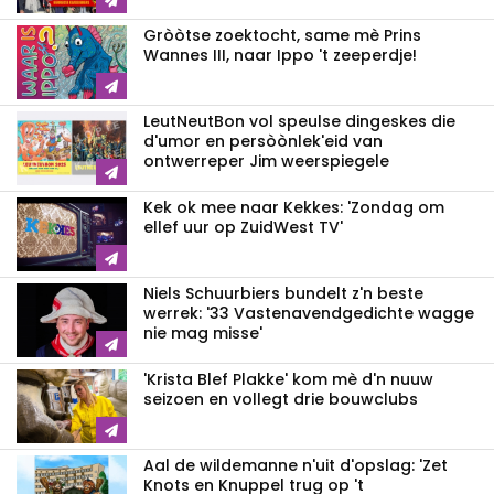
Gròòtse zoektocht, same mè Prins
Wannes III, naar Ippo 't zeeperdje!
LeutNeutBon vol speulse dingeskes die
d'umor en persòònlek'eid van
ontwerreper Jim weerspiegele
Kek ok mee naar Kekkes: 'Zondag om
ellef uur op ZuidWest TV'
Niels Schuurbiers bundelt z'n beste
werrek: '33 Vastenavendgedichte wagge
nie mag misse'
'Krista Blef Plakke' kom mè d'n nuuw
seizoen en vollegt drie bouwclubs
Aal de wildemanne n'uit d'opslag: 'Zet
Knots en Knuppel trug op 't