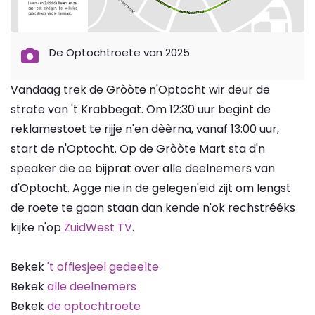
De Optochtroete van 2025
Vandaag trek de Gròòte n'Optocht wir deur de
strate van 't Krabbegat. Om 12:30 uur begint de
reklamestoet te rijje n'en dèèrna, vanaf 13:00 uur,
start de n'Optocht. Op de Gròòte Mart sta d'n
speaker die oe bijprat over alle deelnemers van
d'Optocht. Agge nie in de gelegen'eid zijt om lengst
de roete te gaan staan dan kende n'ok rechstrééks
kijke n'op
ZuidWest TV
.
Bekek
't offiesjeel gedeelte
Bekek
alle deelnemers
Bekek
de optochtroete