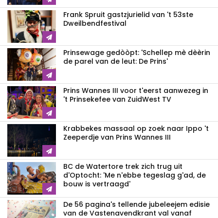
Frank Spruit gastzjurielid van 't 53ste
Dweilbendfestival
Prinsewage gedòòpt: 'Schellep mè dèèrin
de parel van de leut: De Prins'
Prins Wannes III voor t'eerst aanwezeg in
't Prinsekefee van ZuidWest TV
Krabbekes massaal op zoek naar Ippo 't
Zeeperdje van Prins Wannes III
BC de Watertore trek zich trug uit
d'Optocht: 'Me n'ebbe tegeslag g'ad, de
bouw is vertraagd'
De 56 pagina's tellende jubeleejem edisie
van de Vastenavendkrant val vanaf