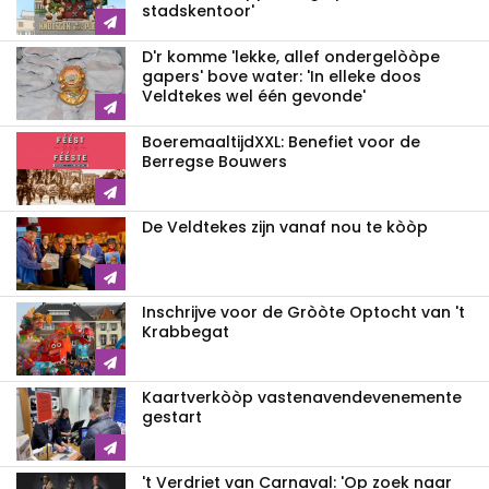
stadskentoor'
D'r komme 'lekke, allef ondergelòòpe
gapers' bove water: 'In elleke doos
Veldtekes wel één gevonde'
BoeremaaltijdXXL: Benefiet voor de
Berregse Bouwers
De Veldtekes zijn vanaf nou te kòòp
Inschrijve voor de Gròòte Optocht van 't
Krabbegat
Kaartverkòòp vastenavendevenemente
gestart
't Verdriet van Carnaval: 'Op zoek naar