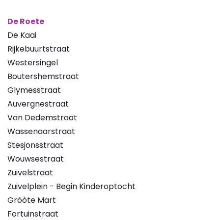
De Roete
De Kaai
Rijkebuurtstraat
Westersingel
Boutershemstraat
Glymesstraat
Auvergnestraat
Van Dedemstraat
Wassenaarstraat
Stesjonsstraat
Wouwsestraat
Zuivelstraat
Zuivelplein - Begin Kinderoptocht
Gròòte Mart
Fortuinstraat