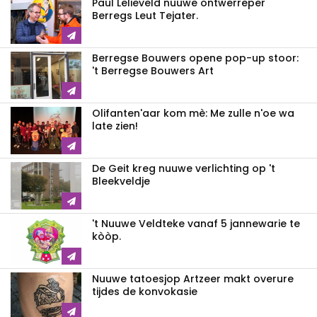
Paul Lelieveld nuuwe ontwerreper
Berregs Leut Tejater.
Berregse Bouwers opene pop-up stoor:
't Berregse Bouwers Art
Olifanten'aar kom mè: Me zulle n'oe wa
late zien!
De Geit kreg nuuwe verlichting op 't
Bleekveldje
't Nuuwe Veldteke vanaf 5 jannewarie te
kòòp.
Nuuwe tatoesjop Artzeer makt overure
tijdes de konvokasie