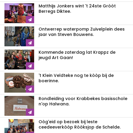
Matthijs Jonkers wint 't 24ste Gròòt
Berregs Diktee.
Ontwerrep waterpomp Zuivelplein dees
jaar van Steven Bouwens.
Kommende zaterdag lat Krappz de
jeugd Art Gaan!
't Klein Veldteke nog te kòòp bij de
boerinne.
Rondleiding voor Krabbekes basisschole
n'op Halwana.
Oòg'eid op bezoek bij leste
ceedeeverkòòp Ròòksjop de Schelde.