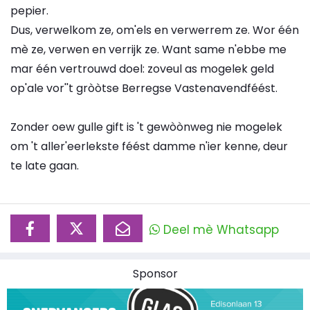
pepier.
Dus, verwelkom ze, om'els en verwerrem ze. Wor één
mè ze, verwen en verrijk ze. Want same n'ebbe me
mar één vertrouwd doel: zoveul as mogelek geld
op'ale vor''t gròòtse Berregse Vastenavendféést.
Zonder oew gulle gift is 't gewòònweg nie mogelek
om 't aller'eerlekste féést damme n'ier kenne, deur
te late gaan.
Deel mè Whatsapp
Sponsor