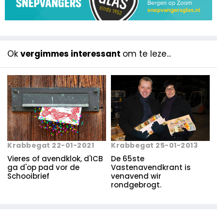
Ok
vergimmes interessant
om te leze...
Krabbegat 25-01-2013
Krabbegat 22-01-2021
De 65ste
Vieres of avendklok, d'ICB
Vastenavendkrant is
ga d'op pad vor de
venavend wir
Schooibrief
rondgebrogt.