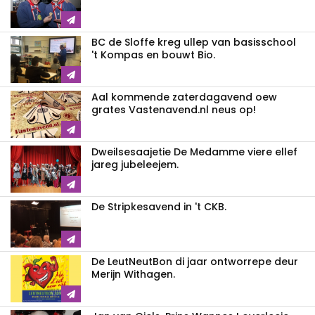
BC de Sloffe kreg ullep van basisschool
't Kompas en bouwt Bio.
Aal kommende zaterdagavend oew
grates Vastenavend.nl neus op!
Dweilsesaajetie De Medamme viere ellef
jareg jubeleejem.
De Stripkesavend in 't CKB.
De LeutNeutBon di jaar ontworrepe deur
Merijn Withagen.