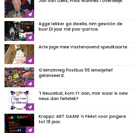
Jan van Giels, Prins Wannes I overleeje.
Agge lekker ga dweile, nim gewòòn de
bus! Di jaar mè pas-partoe.
Arte jage mee Vastenavend speulkaarte.
G'eimzinneg Postbus 55 ienezjetief
gelanseerd.
't Neuzebal, kom t'r aan, mar waar is oew
neus dan feitelek?
Krappz: ART GAAN! 'n Féést voor jongere
tot 18 jaar.