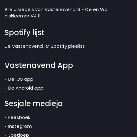
Alle uisregels van Vastenavend.nl - Oe en Wa
diskleemer V4.11
Spotify lijst
De Vastenavend.FM Spotify pleelist
Vastenavend App
De iOS app
De Android app
Sesjale medieja
Féésboek
Instegram
Joetjoep