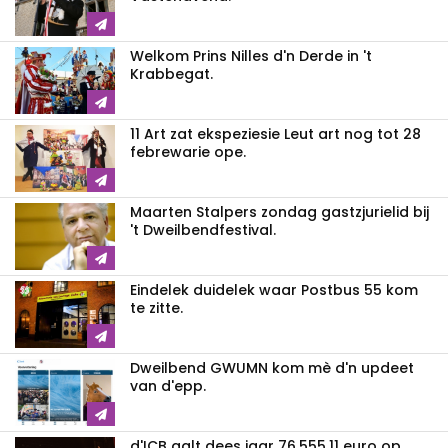
Welkom Prins Nilles d'n Derde in 't
Krabbegat.
11 Art zat ekspeziesie Leut art nog tot 28
febrewarie ope.
Maarten Stalpers zondag gastzjurielid bij
't Dweilbendfestival.
Eindelek duidelek waar Postbus 55 kom
te zitte.
Dweilbend GWUMN kom mè d'n updeet
van d'epp.
d'ICB aalt dees jaar 76.555,11 euro op