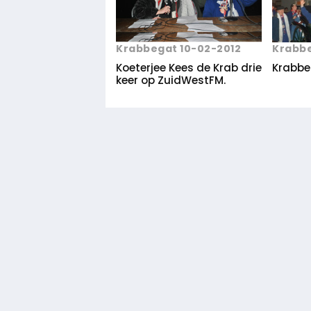
Krabbegat 10-02-2012
Krabbe
Koeterjee Kees de Krab drie
Krabbe 
keer op ZuidWestFM.