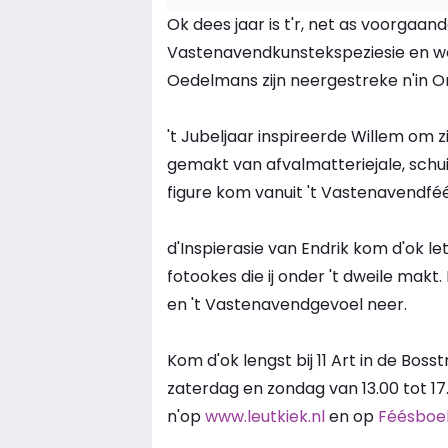
Ok dees jaar is t'r, net as voorgaand
Vastenavendkunstekspeziesie en wel
Oedelmans zijn neergestreke n'in Ons
't Jubeljaar inspireerde Willem om zi
gemakt van afvalmatteriejale, schui
figure kom vanuit 't Vastenavendféés
d'Inspierasie van Endrik kom d'ok l
fotookes die ij onder 't dweile makt.
en 't Vastenavendgevoel neer.
Kom d'ok lengst bij 11 Art in de Boss
zaterdag en zondag van 13.00 tot 17
n'op
www.leutkiek.nl
en op
Féésboe