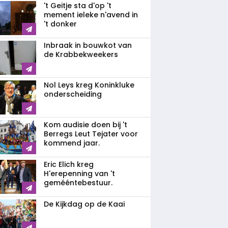
't Geitje sta d'op 't
mement ieleke n'avend in
't donker
Inbraak in bouwkot van
de Krabbekweekers
Nol Leys kreg Koninkluke
onderscheiding
Kom audisie doen bij 't
Berregs Leut Tejater voor
kommend jaar.
Eric Elich kreg
H'erepenning van 't
gemééntebestuur.
De Kijkdag op de Kaai