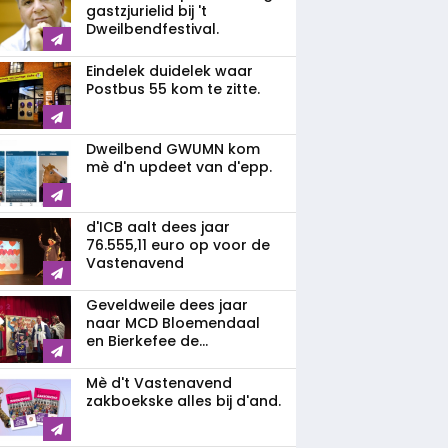
gastzjurielid bij 't
Dweilbendfestival.
Eindelek duidelek waar
Postbus 55 kom te zitte.
Dweilbend GWUMN kom
mè d'n updeet van d'epp.
d'ICB aalt dees jaar
76.555,11 euro op voor de
Vastenavend
Geveldweile dees jaar
naar MCD Bloemendaal
en Bierkefee de...
Mè d't Vastenavend
zakboekske alles bij d'and.