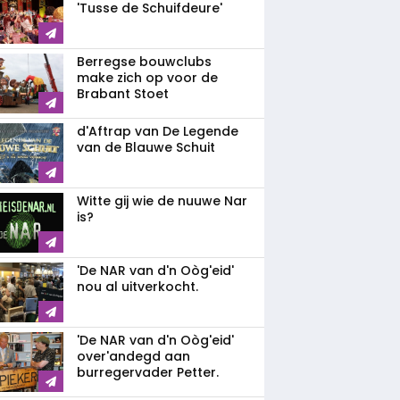
'Tusse de Schuifdeure'
Berregse bouwclubs
make zich op voor de
Brabant Stoet
d'Aftrap van De Legende
van de Blauwe Schuit
Witte gij wie de nuuwe Nar
is?
'De NAR van d'n Oòg'eid'
nou al uitverkocht.
'De NAR van d'n Oòg'eid'
over'andegd aan
burregervader Petter.