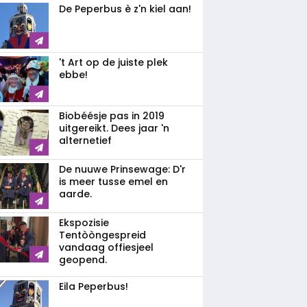
De Peperbus è z'n kiel aan!
't Art op de juiste plek
ebbe!
Biobéésje pas in 2019
uitgereikt. Dees jaar 'n
alternetief
De nuuwe Prinsewage: D'r
is meer tusse emel en
aarde.
Ekspozisie
Tentòòngespreid
vandaag offiesjeel
geopend.
Eila Peperbus!