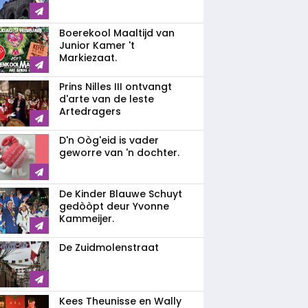
Boerekool Maaltijd van
Junior Kamer 't
Markiezaat.
Prins Nilles III ontvangt
d'arte van de leste
Artedragers
D'n Oòg'eid is vader
geworre van 'n dochter.
De Kinder Blauwe Schuyt
gedòòpt deur Yvonne
Kammeijer.
De Zuidmolenstraat
Kees Theunisse en Wally