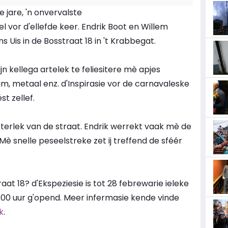
e jare, 'n onvervalste
 vor d'ellefde keer. Endrik Boot en Willem
 Uis in de Bosstraat 18 in 't Krabbegat.
jn kellega artelek te feliesitere mè apjes
m, metaal enz. d'Inspirasie vor de carnavaleske
t zellef.
etterlek van de straat. Endrik werrekt vaak mè de
 Mè snelle peseelstreke zet ij treffend de sféér
traat 18? d'Ekspeziesie is tot 28 febrewarie ieleke
.00 uur g'opend. Meer infermasie kende vinde
k
.