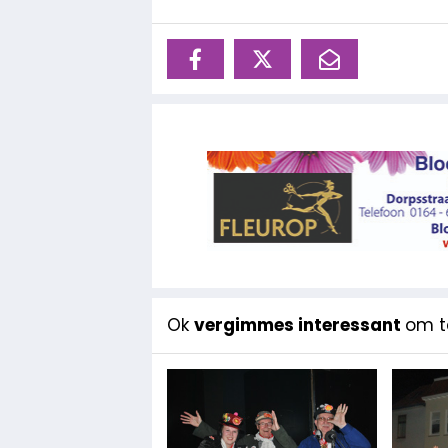
Ok
vergimmes interessant
om te