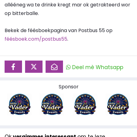
allééneg wa te drinke kregt mar ok getrakteerd wor
op bitterballe.
Bekek de féésboekpagina van Postbus 55 op
féésboek.com/postbus55
.
Deel mè Whatsapp
Sponsor
Ok
vergimmes interessant
om te leze...