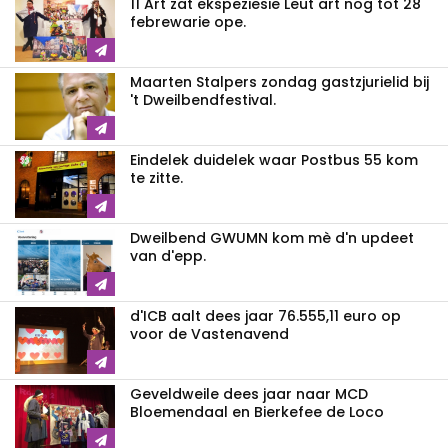
11 Art zat ekspeziesie Leut art nog tot 28
febrewarie ope.
Maarten Stalpers zondag gastzjurielid bij
't Dweilbendfestival.
Eindelek duidelek waar Postbus 55 kom
te zitte.
Dweilbend GWUMN kom mè d'n updeet
van d'epp.
d'ICB aalt dees jaar 76.555,11 euro op
voor de Vastenavend
Geveldweile dees jaar naar MCD
Bloemendaal en Bierkefee de Loco