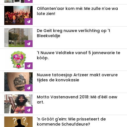
Olifanten'aar kom mè: Me zulle n'oe wa
late zien!
De Geit kreg nuuwe verlichting op 't
Bleekveldje
't Nuuwe Veldteke vanaf 5 jannewarie te
kòòp.
Nuuwe tatoesjop Artzeer makt overure
tijdes de konvokasie
Motto Vastenavend 2018: Mè d'éél oew
art.
'n Gròòt g'eim: Wie prisseteert de
kommende Scheufdeure?