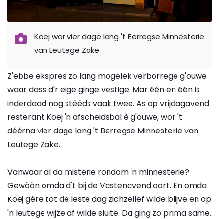
Koej wor vier dage lang 't Berregse Minnesterie
van Leutege Zake
Z'ebbe ekspres zo lang mogelek verborrege g'ouwe
waar dass d'r eige ginge vestige. Mar één en één is
inderdaad nog stééds vaak twee. As op vrijdagavend
resterant Koej 'n afscheidsbal è g'ouwe, wor 't
déérna vier dage lang 't Berregse Minnesterie van
Leutege Zake.
Vanwaar al da misterie rondom 'n minnesterie?
Gewòòn omda d't bij de Vastenavend oort. En omda
Koej gère tot de leste dag zichzellef wilde blijve en op
'n leutege wijze af wilde sluite. Da ging zo prima same.