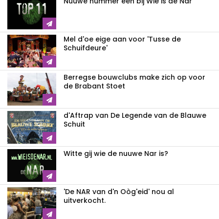
Nuuwe nummer één bij Wie is de Nar
Mel d'oe eige aan voor 'Tusse de
Schuifdeure'
Berregse bouwclubs make zich op voor
de Brabant Stoet
d'Aftrap van De Legende van de Blauwe
Schuit
Witte gij wie de nuuwe Nar is?
'De NAR van d'n Oòg'eid' nou al
uitverkocht.