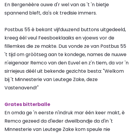
En Bergenèère ouwe d'r wel van as 't 'n bietje
spannend bleft, da's ok tredisie immers.
Postbus 55 è bekant vijfduuzend buttons uitgedeeld,
kreeg éél veul Feesboeklaaiks en vjoews vor de
fillemkes die ze makte. Dus vonde ze van Postbus 55
't tijd om gròòtseg aan te kondege, names de nuuwe
n'eigenaar Remco van den Euvel en z'n tiem, da vor 'n
sirriejeus déél uit bekende gezichte besta: "Welkom
bij 't Minnesterie van Leutege Zake, deze
Vastenavend!"
Grates bitterballe
En omda ge 'n eerste n'indruk mar één keer makt, è
Remco gezeed da d'ieder dweilbandje da d'in 't
Minnesterie van Leutege Zake kom speule nie