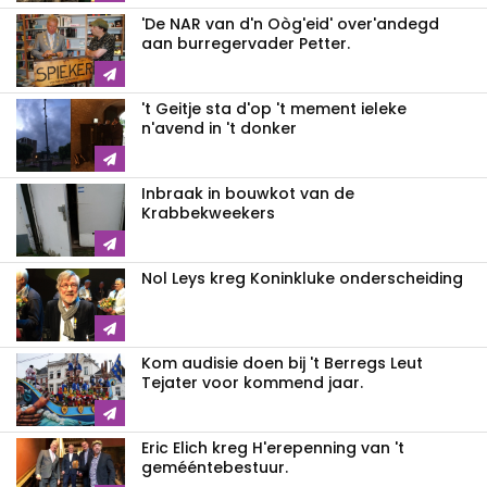
'De NAR van d'n Oòg'eid' over'andegd
aan burregervader Petter.
't Geitje sta d'op 't mement ieleke
n'avend in 't donker
Inbraak in bouwkot van de
Krabbekweekers
Nol Leys kreg Koninkluke onderscheiding
Kom audisie doen bij 't Berregs Leut
Tejater voor kommend jaar.
Eric Elich kreg H'erepenning van 't
gemééntebestuur.