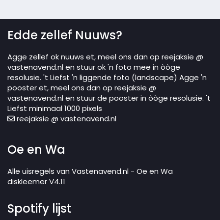
Edde zellef Nuuws?
Agge zellef ok nuuws et, meel ons dan op reejaksie @
vastenavend.nl en stuur ok 'n foto mee in òòge
resolusie. 't Liefst 'n liggende foto (landscape) Agge 'n
pooster et, meel ons dan op reejaksie @
vastenavend.nl en stuur de pooster in òòge resolusie. 't
Liefst minimaal 1000 pixels
reejaksie @ vastenavend.nl
Oe en Wa
Alle uisregels van Vastenavend.nl - Oe en Wa
diskleemer V4.11
Spotify lijst