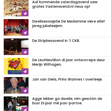
Aal kommende zaterdagavend oew
grates Vastenavend.nl neus op!
Dweilsesaajetie De Medamme viere ellef
jareg jubeleejem.
De Stripkesavend in 't CKB.
De LeutNeutBon di jaar ontworrepe deur
Merijn Withagen.
Jan van Giels, Prins Wannes I overleeje.
Agge lekker ga dweile, nim gewòòn de
bus! Di jaar mè pas-partoe.