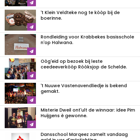
't Klein Veldteke nog te kòòp bij de
boerinne.
Rondleiding voor Krabbekes basisschole
n'op Halwana.
Oòg'eid op bezoek bij leste
ceedeeverkòòp Ròòksjop de Schelde.
't Nuuwe Vastenavendliedje is bekend
gemakt.
Misterie Dweil ont'ult de winnaar: idee Pim
Huijgens è gewonne.
Dansschool Marqeez zamelt vandaag