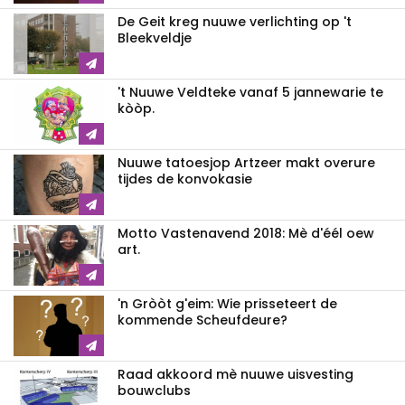
De Geit kreg nuuwe verlichting op 't
Bleekveldje
't Nuuwe Veldteke vanaf 5 jannewarie te
kòòp.
Nuuwe tatoesjop Artzeer makt overure
tijdes de konvokasie
Motto Vastenavend 2018: Mè d'éél oew
art.
'n Gròòt g'eim: Wie prisseteert de
kommende Scheufdeure?
Raad akkoord mè nuuwe uisvesting
bouwclubs