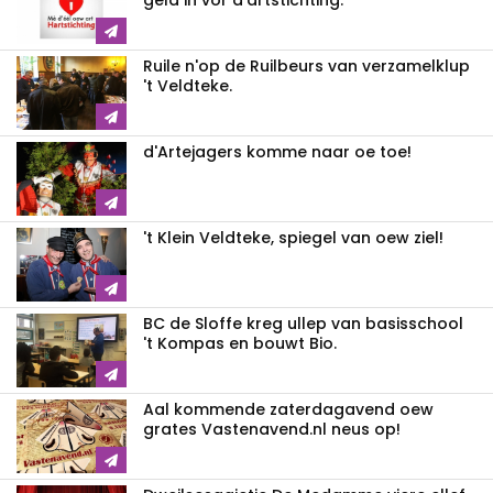
geld in vor d'artstichting.
Ruile n'op de Ruilbeurs van verzamelklup
't Veldteke.
d'Artejagers komme naar oe toe!
't Klein Veldteke, spiegel van oew ziel!
BC de Sloffe kreg ullep van basisschool
't Kompas en bouwt Bio.
Aal kommende zaterdagavend oew
grates Vastenavend.nl neus op!