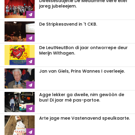
Dweilsesaajetie De Medamme viere ellef
jareg jubeleejem.
De Stripkesavend in 't CKB.
De LeutNeutBon di jaar ontworrepe deur
Merijn Withagen.
Jan van Giels, Prins Wannes I overleeje.
Agge lekker ga dweile, nim gewòòn de
bus! Di jaar mè pas-partoe.
Arte jage mee Vastenavend speulkaarte.