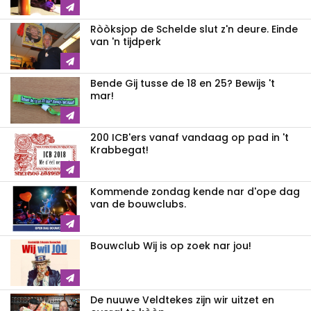
Ròòksjop de Schelde slut z'n deure. Einde
van 'n tijdperk
Bende Gij tusse de 18 en 25? Bewijs 't
mar!
200 ICB'ers vanaf vandaag op pad in 't
Krabbegat!
Kommende zondag kende nar d'ope dag
van de bouwclubs.
Bouwclub Wij is op zoek nar jou!
De nuuwe Veldtekes zijn wir uitzet en