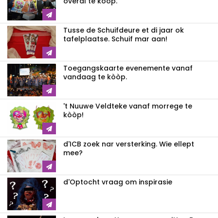
overal te kòòp.
Tusse de Schuifdeure et di jaar ok
tafelplaatse. Schuif mar aan!
Toegangskaarte evenemente vanaf
vandaag te kòòp.
't Nuuwe Veldteke vanaf morrege te
kòòp!
d'ICB zoek nar versterking. Wie ellept
mee?
d'Optocht vraag om inspirasie