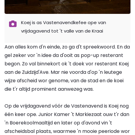
Koej is as Vastenavendkefee ope van
vrijdagavend tot 't valle van de Kraai
Aan alles kom d'n einde, zo ga d't spreekwoord. En da
gel zeker vor 'n idee da d'ooit as pop-up resterant
begon. Zo val binnekort ok 't doek vor resterant Koej
aan de Zuidzijd'Ave. Mar nie voorda d'op 'n leutege
wijze afscheid wor genome, van de stad en de koei
die t'r altijd prominent aanwezeg was.
Op de vrijdagavend vóór de Vastenavend is Koej nog
één keer ope. Junior Kamer 't Markiezaat ouw t'r dan
'n Boerekoolmaaltijd en later op d'avond vin 't
afscheidsbal plaats, waarmee 'n mooie peeriode wor