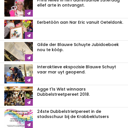
Prins Nilles III nim aanstaande zaterdag
ellef arte in ontvangst.
Eerbetòòn aan Nar Eric vanuit Oeteldonk.
Gilde der Blauwe Schuyte Jubidoeboek
nou te kòòp.
Interaktieve ekspozisie Blauwe Schuyt
vaar mar uyt geopend.
Agge t'Is Wist winnaars
Dubbelstreetpereet 2018.
24ste Dubbelstrietpereet in de
stadsschuur bij de Krabbeklutsers