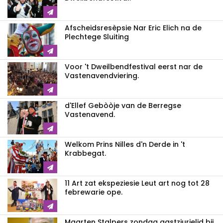
Afscheidsresèpsie Nar Eric Elich na de
Plechtege Sluiting
Voor 't Dweilbendfestival eerst nar de
Vastenavendviering.
d'Ellef Gebòòje van de Berregse
Vastenavend.
Welkom Prins Nilles d'n Derde in 't
Krabbegat.
11 Art zat ekspeziesie Leut art nog tot 28
febrewarie ope.
Maarten Stalpers zondag gastzjurielid bij