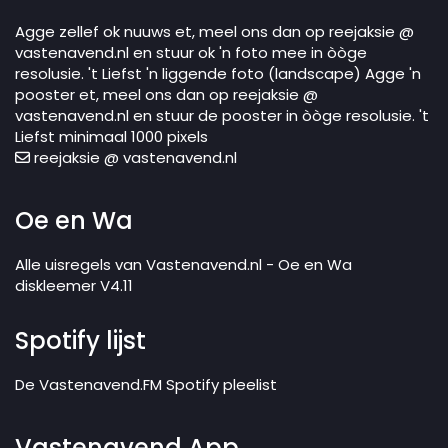
Agge zellef ok nuuws et, meel ons dan op reejaksie @
vastenavend.nl en stuur ok 'n foto mee in òòge
resolusie. 't Liefst 'n liggende foto (landscape) Agge 'n
pooster et, meel ons dan op reejaksie @
vastenavend.nl en stuur de pooster in òòge resolusie. 't
Liefst minimaal 1000 pixels
reejaksie @ vastenavend.nl
Oe en Wa
Alle uisregels van Vastenavend.nl - Oe en Wa
diskleemer V4.11
Spotify lijst
De Vastenavend.FM Spotify pleelist
Vastenavend App