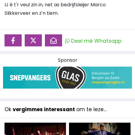
IJ è t'r veul zin in, net as bedrijfsleijer Marco
Slikkerveer en z'n tiem.
Deel mè Whatsapp
Sponsor
Ok
vergimmes interessant
om te leze...