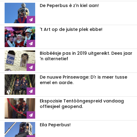
De Peperbus è z'n kiel aan!
't Art op de juiste plek ebbe!
Biobéésje pas in 2019 uitgereikt. Dees jaar
'n alternetief
De nuuwe Prinsewage: D'r is meer tusse
emel en aarde.
Ekspozisie Tentòòngespreid vandaag
offiesjeel geopend.
Eila Peperbus!