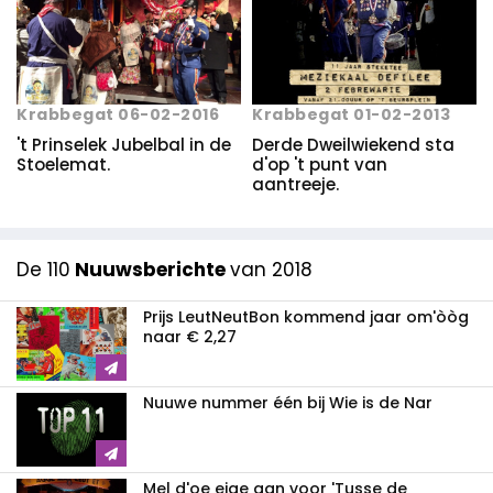
Krabbegat 06-02-2016
Krabbegat 01-02-2013
't Prinselek Jubelbal in de
Derde Dweilwiekend sta
Stoelemat.
d'op 't punt van
aantreeje.
De 110
Nuuwsberichte
van 2018
Prijs LeutNeutBon kommend jaar om'òòg
naar € 2,27
Nuuwe nummer één bij Wie is de Nar
Mel d'oe eige aan voor 'Tusse de