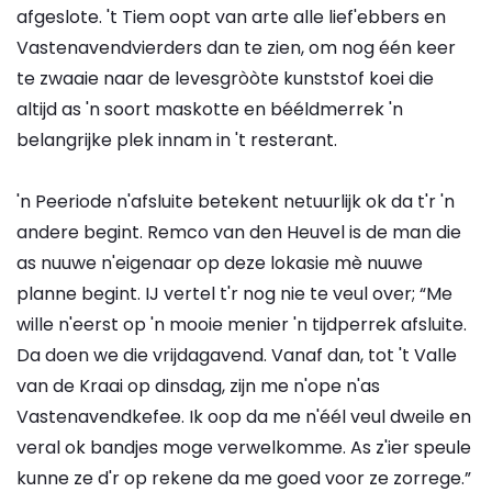
afgeslote. 't Tiem oopt van arte alle lief'ebbers en
Vastenavendvierders dan te zien, om nog één keer
te zwaaie naar de levesgròòte kunststof koei die
altijd as 'n soort maskotte en bééldmerrek 'n
belangrijke plek innam in 't resterant.
'n Peeriode n'afsluite betekent netuurlijk ok da t'r 'n
andere begint. Remco van den Heuvel is de man die
as nuuwe n'eigenaar op deze lokasie mè nuuwe
planne begint. IJ vertel t'r nog nie te veul over; “Me
wille n'eerst op 'n mooie menier 'n tijdperrek afsluite.
Da doen we die vrijdagavend. Vanaf dan, tot 't Valle
van de Kraai op dinsdag, zijn me n'ope n'as
Vastenavendkefee. Ik oop da me n'éél veul dweile en
veral ok bandjes moge verwelkomme. As z'ier speule
kunne ze d'r op rekene da me goed voor ze zorrege.”