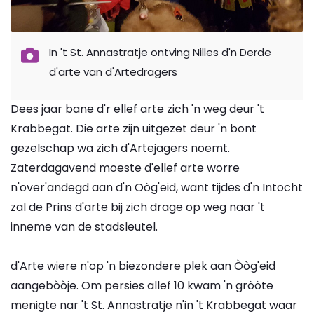
In 't St. Annastratje ontving Nilles d'n Derde
d'arte van d'Artedragers
Dees jaar bane d'r ellef arte zich 'n weg deur 't
Krabbegat. Die arte zijn uitgezet deur 'n bont
gezelschap wa zich d'Artejagers noemt.
Zaterdagavend moeste d'ellef arte worre
n'over'andegd aan d'n Oòg'eid, want tijdes d'n Intocht
zal de Prins d'arte bij zich drage op weg naar 't
inneme van de stadsleutel.
d'Arte wiere n'op 'n biezondere plek aan Òòg'eid
aangebòòje. Om persies allef 10 kwam 'n gròòte
menigte nar 't St. Annastratje n'in 't Krabbegat waar