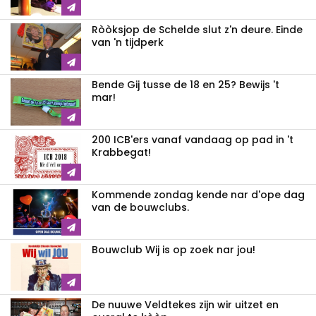
Ròòksjop de Schelde slut z'n deure. Einde
van 'n tijdperk
Bende Gij tusse de 18 en 25? Bewijs 't
mar!
200 ICB'ers vanaf vandaag op pad in 't
Krabbegat!
Kommende zondag kende nar d'ope dag
van de bouwclubs.
Bouwclub Wij is op zoek nar jou!
De nuuwe Veldtekes zijn wir uitzet en