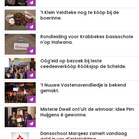
't Klein Veldteke nog te kòòp bij de
boerinne.
Rondleiding voor Krabbekes basisschole
n'op Halwana.
Oòg'eid op bezoek bij leste
ceedeeverkòòp Ròòksjop de Schelde.
't Nuuwe Vastenavendliedje is bekend
gemakt.
Misterie Dweil ont'ult de winnaar: idee Pim
Huijgens è gewonne.
Dansschool Marqeez zamelt vandaag