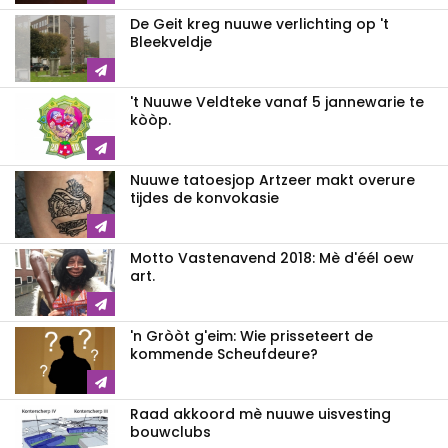
De Geit kreg nuuwe verlichting op 't
Bleekveldje
't Nuuwe Veldteke vanaf 5 jannewarie te
kòòp.
Nuuwe tatoesjop Artzeer makt overure
tijdes de konvokasie
Motto Vastenavend 2018: Mè d'éél oew
art.
'n Gròòt g'eim: Wie prisseteert de
kommende Scheufdeure?
Raad akkoord mè nuuwe uisvesting
bouwclubs