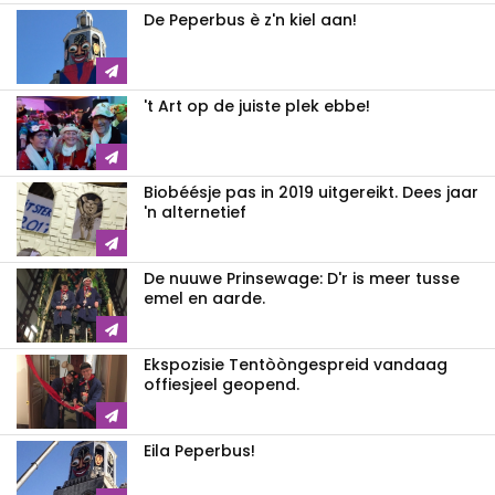
De Peperbus è z'n kiel aan!
't Art op de juiste plek ebbe!
Biobéésje pas in 2019 uitgereikt. Dees jaar
'n alternetief
De nuuwe Prinsewage: D'r is meer tusse
emel en aarde.
Ekspozisie Tentòòngespreid vandaag
offiesjeel geopend.
Eila Peperbus!