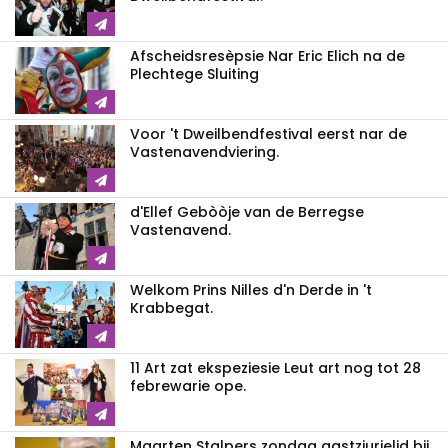
Afscheidsresèpsie Nar Eric Elich na de
Plechtege Sluiting
Voor 't Dweilbendfestival eerst nar de
Vastenavendviering.
d'Ellef Gebòòje van de Berregse
Vastenavend.
Welkom Prins Nilles d'n Derde in 't
Krabbegat.
11 Art zat ekspeziesie Leut art nog tot 28
febrewarie ope.
Maarten Stalpers zondag gastzjurielid bij