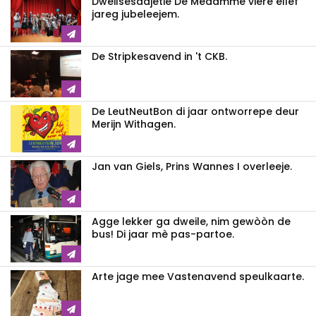
Dweilsesaajetie De Medamme viere ellef
jareg jubeleejem.
De Stripkesavend in 't CKB.
De LeutNeutBon di jaar ontworrepe deur
Merijn Withagen.
Jan van Giels, Prins Wannes I overleeje.
Agge lekker ga dweile, nim gewòòn de
bus! Di jaar mè pas-partoe.
Arte jage mee Vastenavend speulkaarte.