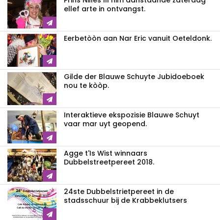
Prins Nilles III nim aanstaande zaterdag
ellef arte in ontvangst.
Eerbetòòn aan Nar Eric vanuit Oeteldonk.
Gilde der Blauwe Schuyte Jubidoeboek
nou te kòòp.
Interaktieve ekspozisie Blauwe Schuyt
vaar mar uyt geopend.
Agge t'Is Wist winnaars
Dubbelstreetpereet 2018.
24ste Dubbelstrietpereet in de
stadsschuur bij de Krabbeklutsers