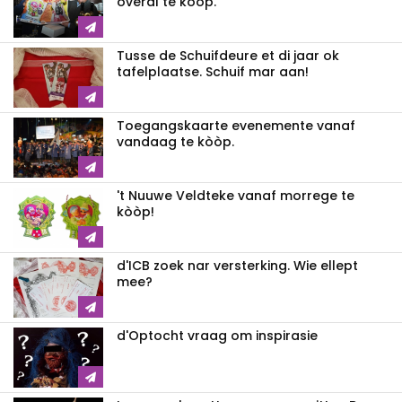
overal te kòòp.
Tusse de Schuifdeure et di jaar ok
tafelplaatse. Schuif mar aan!
Toegangskaarte evenemente vanaf
vandaag te kòòp.
't Nuuwe Veldteke vanaf morrege te
kòòp!
d'ICB zoek nar versterking. Wie ellept
mee?
d'Optocht vraag om inspirasie