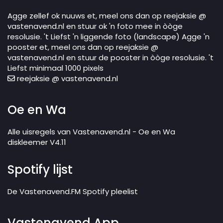
Agge zellef ok nuuws et, meel ons dan op reejaksie @
vastenavend.nl en stuur ok 'n foto mee in òòge
resolusie. 't Liefst 'n liggende foto (landscape) Agge 'n
pooster et, meel ons dan op reejaksie @
vastenavend.nl en stuur de pooster in òòge resolusie. 't
Liefst minimaal 1000 pixels
reejaksie @ vastenavend.nl
Oe en Wa
Alle uisregels van Vastenavend.nl - Oe en Wa
diskleemer V4.11
Spotify lijst
De Vastenavend.FM Spotify pleelist
Vastenavend App