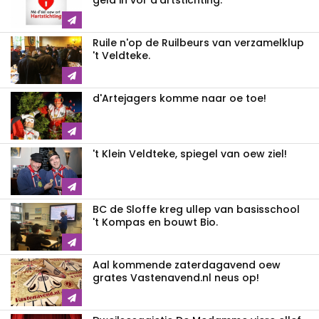
geld in vor d'artstichting.
Ruile n'op de Ruilbeurs van verzamelklup
't Veldteke.
d'Artejagers komme naar oe toe!
't Klein Veldteke, spiegel van oew ziel!
BC de Sloffe kreg ullep van basisschool
't Kompas en bouwt Bio.
Aal kommende zaterdagavend oew
grates Vastenavend.nl neus op!