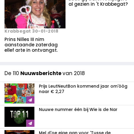
al gezien in 't Krabbegat?
Krabbegat 30-01-2018
Prins Nilles III nim
aanstaande zaterdag
ellef arte in ontvangst.
De 110
Nuuwsberichte
van 2018
Prijs LeutNeutBon kommend jaar om'òòg
naar € 2,27
Nuuwe nummer één bij Wie is de Nar
Mel d'oe eige aan voor 'Tusse de