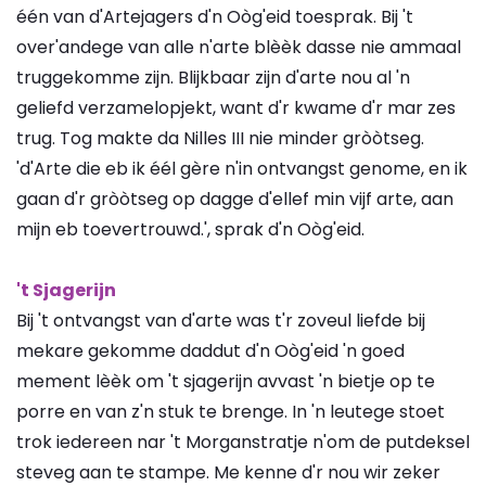
één van d'Artejagers d'n Oòg'eid toesprak. Bij 't
over'andege van alle n'arte blèèk dasse nie ammaal
truggekomme zijn. Blijkbaar zijn d'arte nou al 'n
geliefd verzamelopjekt, want d'r kwame d'r mar zes
trug. Tog makte da Nilles III nie minder gròòtseg.
'd'Arte die eb ik éél gère n'in ontvangst genome, en ik
gaan d'r gròòtseg op dagge d'ellef min vijf arte, aan
mijn eb toevertrouwd.', sprak d'n Oòg'eid.
't Sjagerijn
Bij 't ontvangst van d'arte was t'r zoveul liefde bij
mekare gekomme daddut d'n Oòg'eid 'n goed
mement lèèk om 't sjagerijn avvast 'n bietje op te
porre en van z'n stuk te brenge. In 'n leutege stoet
trok iedereen nar 't Morganstratje n'om de putdeksel
steveg aan te stampe. Me kenne d'r nou wir zeker