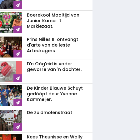
Boerekool Maaltijd van
Junior Kamer 't
Markiezaat.
Prins Nilles III ontvangt
d'arte van de leste
Artedragers
D'n Oòg'eid is vader
geworre van 'n dochter.
De Kinder Blauwe Schuyt
gedòòpt deur Yvonne
Kammeijer.
De Zuidmolenstraat
Kees Theunisse en Wally