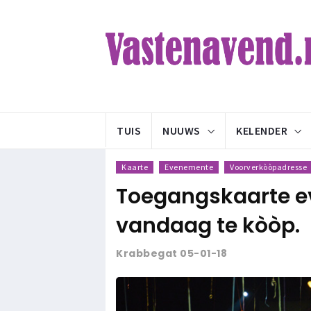
TUIS
NUUWS
KELENDER
Kaarte
Evenemente
Voorverkòòpadresse
Toegangskaarte 
vandaag te kòòp.
Krabbegat 05-01-18