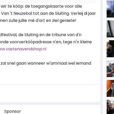
e wir te kòòp: de toegangskaarte voor alle
 't Neuzebal tot aan de Sluiting. Verleij di jaar
n zulle jullie mè d'art en ziel geniete!
festival, de Sluiting en de tribune van d'n
kende voorverkòòpadresse n'en, tege n'n kleine
w.vastenavendshop.nl
òòp zal snel gaan wanneer w'ammaal wel iemand
Sponsor