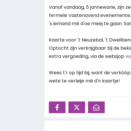
Vanaf vandaag, 5 jannewarie, zijn z
fermele Vastenavend evenemente. Van
's iemand mè d'oe meej te gaan. Same
Kaarte voor 't Neuzebal, 't Dweilbend
Optocht zijn verkrijgbaar bij de be
extra vergoeding, via de websjop
ww
Wees t'r op tijd bij, want de verk
wete te verleije mè d'n kaartje!