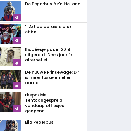
De Peperbus è z'n kiel aan!
't Art op de juiste plek
ebbe!
Biobéésje pas in 2019
uitgereikt. Dees jaar 'n
alternetief
De nuuwe Prinsewage: D'r
is meer tusse emel en
aarde.
Ekspozisie
Tentòòngespreid
vandaag offiesjeel
geopend.
Eila Peperbus!