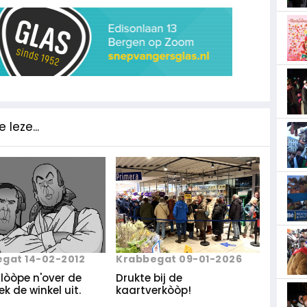
 leze...
gat 14-02-2012
Krabbegat 09-01-2026
lòòpe n'over de
Drukte bij de
ek de winkel uit.
kaartverkòòp!