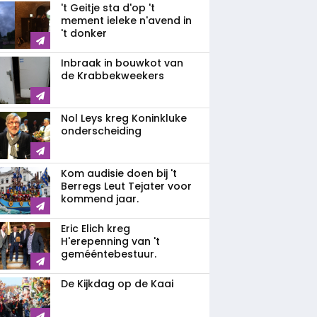
't Geitje sta d'op 't
mement ieleke n'avend in
't donker
Inbraak in bouwkot van
de Krabbekweekers
Nol Leys kreg Koninkluke
onderscheiding
Kom audisie doen bij 't
Berregs Leut Tejater voor
kommend jaar.
Eric Elich kreg
H'erepenning van 't
gemééntebestuur.
De Kijkdag op de Kaai