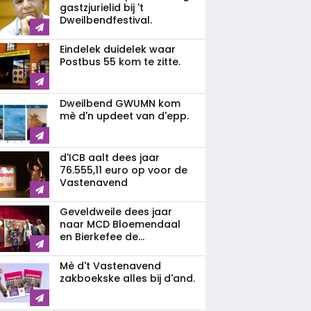
gastzjurielid bij 't
Dweilbendfestival.
Eindelek duidelek waar
Postbus 55 kom te zitte.
Dweilbend GWUMN kom
mè d'n updeet van d'epp.
d'ICB aalt dees jaar
76.555,11 euro op voor de
Vastenavend
Geveldweile dees jaar
naar MCD Bloemendaal
en Bierkefee de...
Mè d't Vastenavend
zakboekske alles bij d'and.