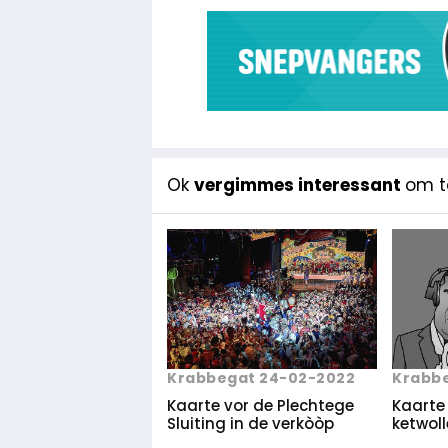
Ok
vergimmes interessant
om te
Krabbegat 24-02-2022
Krabbe
Kaarte vor de Plechtege
Kaarte 
Sluiting in de verkòòp
ketwoll