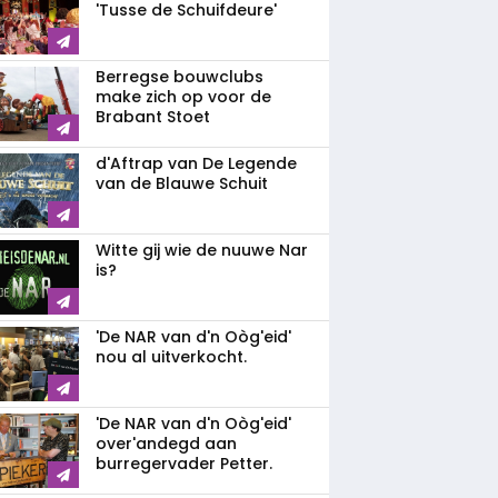
'Tusse de Schuifdeure'
Berregse bouwclubs
make zich op voor de
Brabant Stoet
d'Aftrap van De Legende
van de Blauwe Schuit
Witte gij wie de nuuwe Nar
is?
'De NAR van d'n Oòg'eid'
nou al uitverkocht.
'De NAR van d'n Oòg'eid'
over'andegd aan
burregervader Petter.