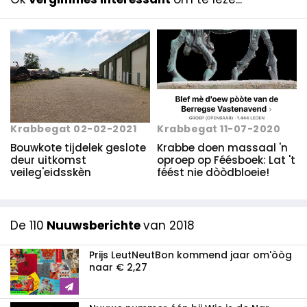
Krabbegat 02-02-2021
Krabbegat 11-07-2020
Bouwkote tijdelek geslote
Krabbe doen massaal 'n
deur uitkomst
oproep op Féésboek: Lat 't
veileg'eidsskèn
féést nie dòòdbloeie!
De 110
Nuuwsberichte
van 2018
Prijs LeutNeutBon kommend jaar om'òòg
naar € 2,27