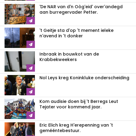
'De NAR van d'n Oòg'eid' over'andegd
aan burregervader Petter.
't Geitje sta d'op 't mement ieleke
n'avend in 't donker
Inbraak in bouwkot van de
Krabbekweekers
Nol Leys kreg Koninkluke onderscheiding
Kom audisie doen bij 't Berregs Leut
Tejater voor kommend jaar.
Eric Elich kreg H'erepenning van 't
gemééntebestuur.