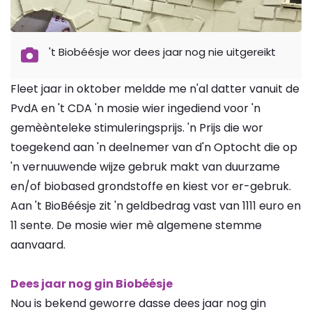
't Biobéésje wor dees jaar nog nie uitgereikt
Fleet jaar in oktober meldde me n'al datter vanuit de
PvdA en 't CDA 'n mosie wier ingediend voor 'n
gemèènteleke stimuleringsprijs. 'n Prijs die wor
toegekend aan 'n deelnemer van d'n Optocht die op
'n vernuuwende wijze gebruk makt van duurzame
en/of biobased grondstoffe en kiest vor er-gebruk.
Aan 't BioBéésje zit 'n geldbedrag vast van 1111 euro en
11 sente. De mosie wier mè algemene stemme
aanvaard.
Dees jaar nog gin Biobéésje
Nou is bekend geworre dasse dees jaar nog gin