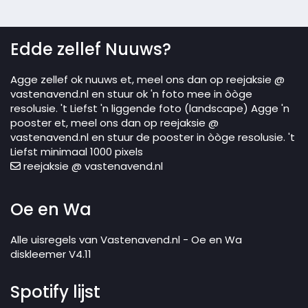
Edde zellef Nuuws?
Agge zellef ok nuuws et, meel ons dan op reejaksie @
vastenavend.nl en stuur ok 'n foto mee in òòge
resolusie. 't Liefst 'n liggende foto (landscape) Agge 'n
pooster et, meel ons dan op reejaksie @
vastenavend.nl en stuur de pooster in òòge resolusie. 't
Liefst minimaal 1000 pixels
reejaksie @ vastenavend.nl
Oe en Wa
Alle uisregels van Vastenavend.nl - Oe en Wa
diskleemer V4.11
Spotify lijst