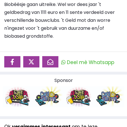
Biobéésje gaan uitreike. Wel wor dees jaar 't
geldbedrag van 1111 euro en 11 sente verdeeld over
verschillende bouwclubs. 't Geld mot dan worre
n'ingezet voor 't gebruik van duurzame en/of
biobased grondstoffe.
Deel mè Whatsapp
Sponsor
Ok
vergimmes interessant
om te leze...