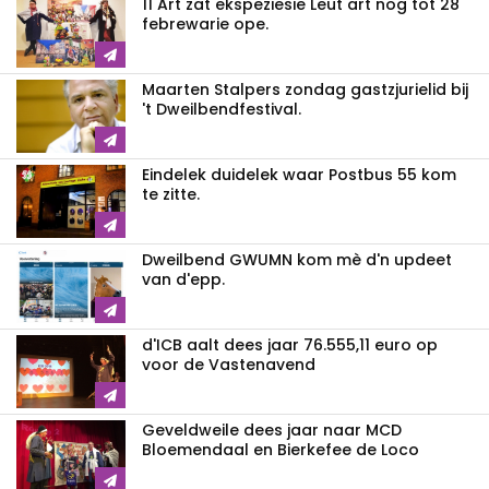
11 Art zat ekspeziesie Leut art nog tot 28
febrewarie ope.
Maarten Stalpers zondag gastzjurielid bij
't Dweilbendfestival.
Eindelek duidelek waar Postbus 55 kom
te zitte.
Dweilbend GWUMN kom mè d'n updeet
van d'epp.
d'ICB aalt dees jaar 76.555,11 euro op
voor de Vastenavend
Geveldweile dees jaar naar MCD
Bloemendaal en Bierkefee de Loco