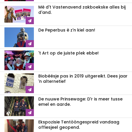
Mè d't Vastenavend zakboekske alles bij
d'and.
De Peperbus è z'n kiel aan!
't Art op de juiste plek ebbe!
Biobéésje pas in 2019 uitgereikt. Dees jaar
'n alternetief
De nuuwe Prinsewage: D'r is meer tusse
emel en aarde.
Ekspozisie Tentòòngespreid vandaag
offiesjeel geopend.