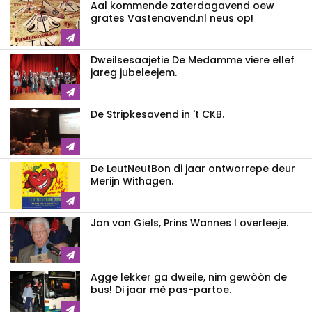
Aal kommende zaterdagavend oew
grates Vastenavend.nl neus op!
Dweilsesaajetie De Medamme viere ellef
jareg jubeleejem.
De Stripkesavend in 't CKB.
De LeutNeutBon di jaar ontworrepe deur
Merijn Withagen.
Jan van Giels, Prins Wannes I overleeje.
Agge lekker ga dweile, nim gewòòn de
bus! Di jaar mè pas-partoe.