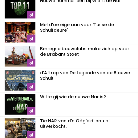
Nuuwe nummer één bij Wie is de Nar
Mel d'oe eige aan voor 'Tusse de
Schuifdeure'
Berregse bouwclubs make zich op voor
de Brabant Stoet
d'Aftrap van De Legende van de Blauwe
Schuit
Witte gij wie de nuuwe Nar is?
'De NAR van d'n Oòg'eid' nou al
uitverkocht.