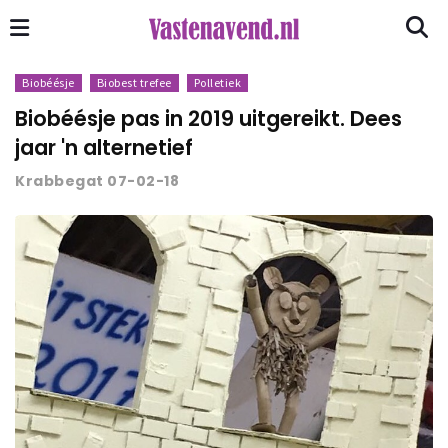
Biobéésje
Biobest trefee
Polletiek
Biobéésje pas in 2019 uitgereikt. Dees
jaar 'n alternetief
Krabbegat 07-02-18