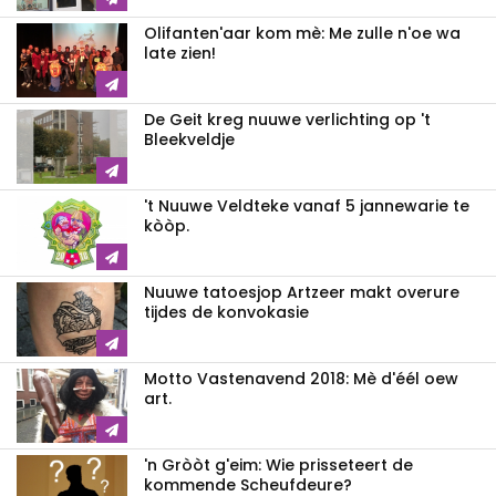
Olifanten'aar kom mè: Me zulle n'oe wa
late zien!
De Geit kreg nuuwe verlichting op 't
Bleekveldje
't Nuuwe Veldteke vanaf 5 jannewarie te
kòòp.
Nuuwe tatoesjop Artzeer makt overure
tijdes de konvokasie
Motto Vastenavend 2018: Mè d'éél oew
art.
'n Gròòt g'eim: Wie prisseteert de
kommende Scheufdeure?