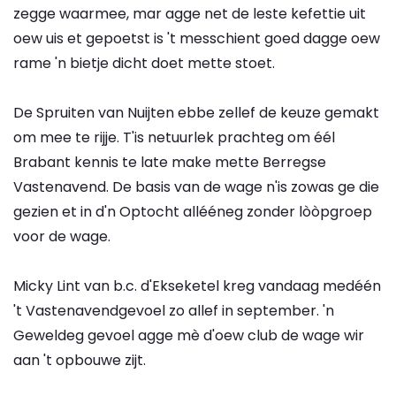
zegge waarmee, mar agge net de leste kefettie uit
oew uis et gepoetst is 't messchient goed dagge oew
rame 'n bietje dicht doet mette stoet.
De Spruiten van Nuijten ebbe zellef de keuze gemakt
om mee te rijje. T'is netuurlek prachteg om éél
Brabant kennis te late make mette Berregse
Vastenavend. De basis van de wage n'is zowas ge die
gezien et in d'n Optocht allééneg zonder lòòpgroep
voor de wage.
Micky Lint van b.c. d'Ekseketel kreg vandaag medéén
't Vastenavendgevoel zo allef in september. 'n
Geweldeg gevoel agge mè d'oew club de wage wir
aan 't opbouwe zijt.