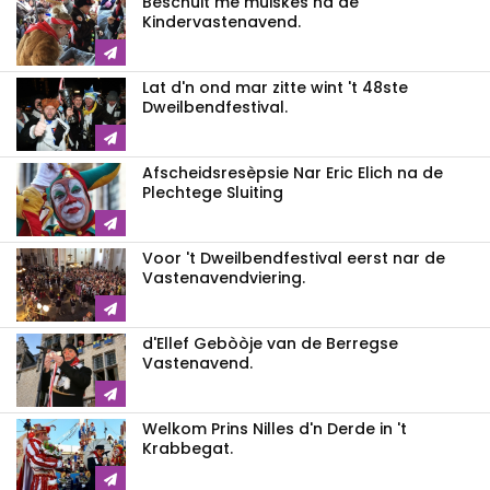
Beschuit mè muiskes na de
Kindervastenavend.
Lat d'n ond mar zitte wint 't 48ste
Dweilbendfestival.
Afscheidsresèpsie Nar Eric Elich na de
Plechtege Sluiting
Voor 't Dweilbendfestival eerst nar de
Vastenavendviering.
d'Ellef Gebòòje van de Berregse
Vastenavend.
Welkom Prins Nilles d'n Derde in 't
Krabbegat.