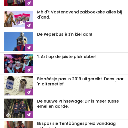
Mè d't Vastenavend zakboekske alles bij
d'and.
De Peperbus è z'n kiel aan!
't Art op de juiste plek ebbe!
Biobéésje pas in 2019 uitgereikt. Dees jaar
'n alternetief
De nuuwe Prinsewage: D'r is meer tusse
emel en aarde.
Ekspozisie Tentòòngespreid vandaag