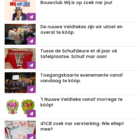
Bouwclub Wij is op zoek nar jou!
De nuuwe Veldtekes zijn wir uitzet en
overal te kòòp.
Tusse de Schuifdeure et di jaar ok
tafelplaatse. Schuif mar aan!
Toegangskaarte evenemente vanaf
vandaag te kòòp.
't Nuuwe Veldteke vanaf morrege te
kòòp!
d'ICB zoek nar versterking. Wie ellept
mee?