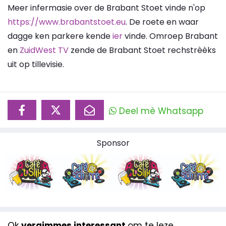
Meer infermasie over de Brabant Stoet vinde n'op
https://www.brabantstoet.eu
. De roete en waar
dagge ken parkere kende
ier
vinde. Omroep Brabant
en
ZuidWest TV
zende de Brabant Stoet rechstrèèks
uit op tillevisie.
Deel mè Whatsapp
Sponsor
Ok
vergimmes interessant
om te leze...