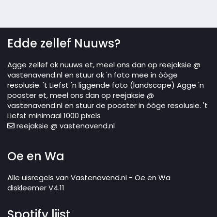
Edde zellef Nuuws?
Agge zellef ok nuuws et, meel ons dan op reejaksie @
vastenavend.nl en stuur ok 'n foto mee in òòge
resolusie. 't Liefst 'n liggende foto (landscape) Agge 'n
pooster et, meel ons dan op reejaksie @
vastenavend.nl en stuur de pooster in òòge resolusie. 't
Liefst minimaal 1000 pixels
reejaksie @ vastenavend.nl
Oe en Wa
Alle uisregels van Vastenavend.nl - Oe en Wa
diskleemer V4.11
Spotify lijst