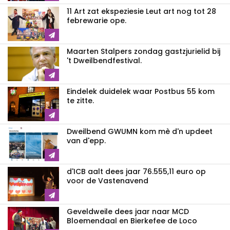
11 Art zat ekspeziesie Leut art nog tot 28
febrewarie ope.
Maarten Stalpers zondag gastzjurielid bij
't Dweilbendfestival.
Eindelek duidelek waar Postbus 55 kom
te zitte.
Dweilbend GWUMN kom mè d'n updeet
van d'epp.
d'ICB aalt dees jaar 76.555,11 euro op
voor de Vastenavend
Geveldweile dees jaar naar MCD
Bloemendaal en Bierkefee de Loco