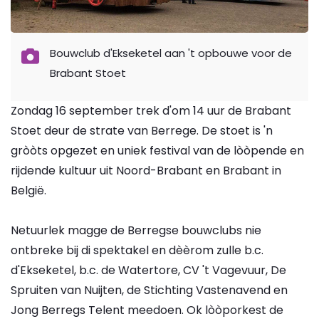
Bouwclub d'Ekseketel aan 't opbouwe voor de
Brabant Stoet
Zondag 16 september trek d'om 14 uur de Brabant
Stoet deur de strate van Berrege. De stoet is 'n
gròòts opgezet en uniek festival van de lòòpende en
rijdende kultuur uit Noord-Brabant en Brabant in
België.
Netuurlek magge de Berregse bouwclubs nie
ontbreke bij di spektakel en dèèrom zulle b.c.
d'Ekseketel, b.c. de Watertore, CV 't Vagevuur, De
Spruiten van Nuijten, de Stichting Vastenavend en
Jong Berregs Telent meedoen. Ok lòòporkest de