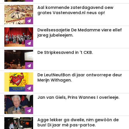
Aal kommende zaterdagavend oew
grates Vastenavend.nl neus op!
Dweilsesaajetie De Medamme viere ellef
jareg jubeleejem.
De Stripkesavend in 't CKB.
De LeutNeutBon di jaar ontworrepe deur
Merijn Withagen.
Jan van Giels, Prins Wannes I overleeje.
Agge lekker ga dweile, nim gewòòn de
bus! Di jaar mè pas-partoe.