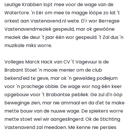
Leutige Krabben lopt mee voor de wage van de
Watertore. 'n Eér om mee te magge lòòpe zo lat 't
orkest aan Vastenavend.nl wete. D'r wor Berregse
Vastenavendmeziek gespeuld, mar ok gewòòne
meziek die deur 't jaar één wor gespeuld. 't Zal dus 'n
muzikale miks worre.
Volleges Marck Hack van CV 't Vagevuur is de
Brabant Stoet 'n mooie menier om de club
bekend'eid te geve, mar ok 'n geweldeg podiejum
voor 'n prachege obbie. De wage wor nog één keer
opgebouw voor 't Brabantse pebliek. Ge zul d'n òòp
beweginge zien, mar nie ammaal en da d'et te make
mette bouw van de nuuwe wage. De spiekers worre
mette stoet wel wir aangeslingerd. Ok de Stichting
Vastenavend zal meedoen. Me kenne nie persies