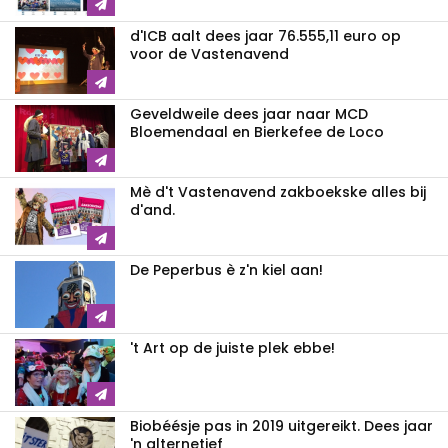
d'ICB aalt dees jaar 76.555,11 euro op
voor de Vastenavend
Geveldweile dees jaar naar MCD
Bloemendaal en Bierkefee de Loco
Mè d't Vastenavend zakboekske alles bij
d'and.
De Peperbus è z'n kiel aan!
't Art op de juiste plek ebbe!
Biobéésje pas in 2019 uitgereikt. Dees jaar
'n alternetief