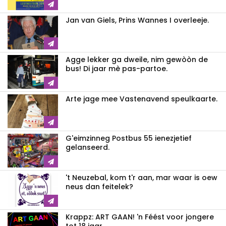
Jan van Giels, Prins Wannes I overleeje.
Agge lekker ga dweile, nim gewòòn de
bus! Di jaar mè pas-partoe.
Arte jage mee Vastenavend speulkaarte.
G'eimzinneg Postbus 55 ienezjetief
gelanseerd.
't Neuzebal, kom t'r aan, mar waar is oew
neus dan feitelek?
Krappz: ART GAAN! 'n Féést voor jongere