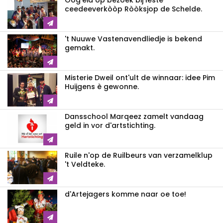
Oòg'eid op bezoek bij leste
ceedeeverkòòp Ròòksjop de Schelde.
't Nuuwe Vastenavendliedje is bekend
gemakt.
Misterie Dweil ont'ult de winnaar: idee Pim
Huijgens è gewonne.
Dansschool Marqeez zamelt vandaag
geld in vor d'artstichting.
Ruile n'op de Ruilbeurs van verzamelklup
't Veldteke.
d'Artejagers komme naar oe toe!