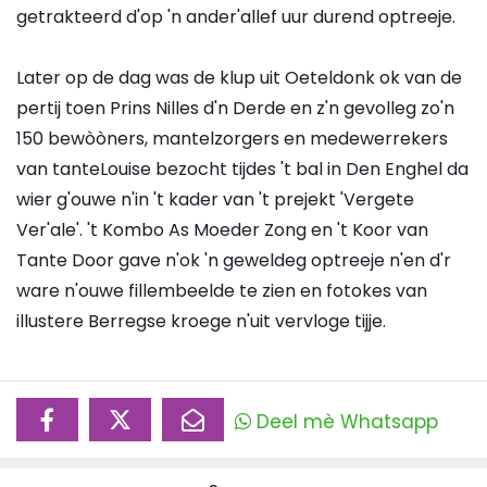
getrakteerd d'op 'n ander'allef uur durend optreeje.
Later op de dag was de klup uit Oeteldonk ok van de
pertij toen Prins Nilles d'n Derde en z'n gevolleg zo'n
150 bewòòners, mantelzorgers en medewerrekers
van tanteLouise bezocht tijdes 't bal in Den Enghel da
wier g'ouwe n'in 't kader van 't prejekt 'Vergete
Ver'ale'. 't Kombo As Moeder Zong en 't Koor van
Tante Door gave n'ok 'n geweldeg optreeje n'en d'r
ware n'ouwe fillembeelde te zien en fotokes van
illustere Berregse kroege n'uit vervloge tijje.
Deel mè Whatsapp