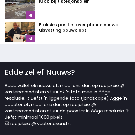
Krab bij 't stesjonsplein
Fraksies positief over planne nuuwe
uisvesting bouwclubs
Edde zellef Nuuws?
Agge zellef ok nuuws et, meel ons dan op reejaksie @
vastenavend.nl en stuur ok 'n foto mee in òòge
resolusie. 't Liefst 'n liggende foto (landscape) Agge 'n
pooster et, meel ons dan op reejaksie @
vastenavend.nl en stuur de pooster in òòge resolusie. 't
Liefst minimaal 1000 pixels
reejaksie @ vastenavend.nl