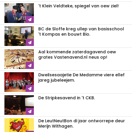
't Klein Veldteke, spiegel van oew ziel!
BC de Sloffe kreg ullep van basisschool
't Kompas en bouwt Bio.
Aal kommende zaterdagavend oew
grates Vastenavend.nl neus op!
Dweilsesaajetie De Medamme viere ellef
jareg jubeleejem.
De Stripkesavend in 't CKB.
De LeutNeutBon di jaar ontworrepe deur
Merijn Withagen.