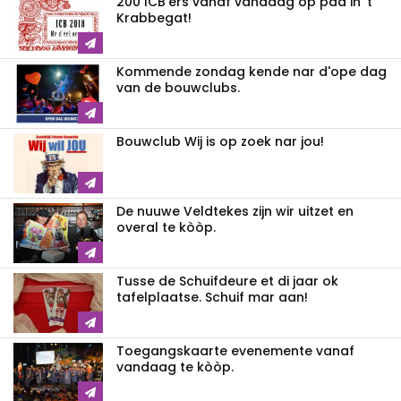
200 ICB'ers vanaf vandaag op pad in 't
Krabbegat!
Kommende zondag kende nar d'ope dag
van de bouwclubs.
Bouwclub Wij is op zoek nar jou!
De nuuwe Veldtekes zijn wir uitzet en
overal te kòòp.
Tusse de Schuifdeure et di jaar ok
tafelplaatse. Schuif mar aan!
Toegangskaarte evenemente vanaf
vandaag te kòòp.