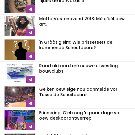
tijdes de konvokasie
Motto Vastenavend 2018: Mè d'éél oew
art.
'n Gròòt g'eim: Wie prisseteert de
kommende Scheufdeure?
Raad akkoord mè nuuwe uisvesting
bouwclubs
Ge ken oew eige nou aanmelde vor
Tusse de Schuifdeure.
Erinnering: G'eb nog 'n paar dage vor
oew deekoorontwerrep