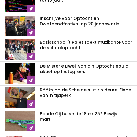
tot 18 jaar.
Inschrijve voor Optocht en
Dweilbendfestival op 20 jannewarie.
Basisschool 't Palet zoekt muzikante voor
de schooloptocht.
De Misterie Dweil van d'n Optocht nou al
aktief op Instegrem.
Ròòksjop de Schelde slut z'n deure. Einde
van 'n tijdperk
Bende Gij tusse de 18 en 25? Bewijs 't
mar!