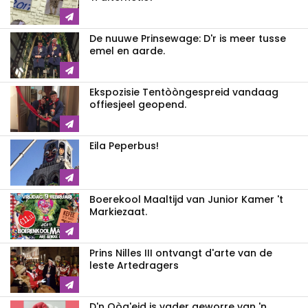
De nuuwe Prinsewage: D'r is meer tusse
emel en aarde.
Ekspozisie Tentòòngespreid vandaag
offiesjeel geopend.
Eila Peperbus!
Boerekool Maaltijd van Junior Kamer 't
Markiezaat.
Prins Nilles III ontvangt d'arte van de
leste Artedragers
D'n Oòg'eid is vader geworre van 'n