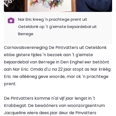
Nar Eric kreeg 'n prachtege prent uit
Oeteldonk op 't g'eimste bejaardebal uit
Berrege
Carnavalsvereneging De Pintvatters uit Oeteldonk
ebbe gistere tijdes 'n bezoek aan 't g'eimste
bejaardebal van Berrege in Den Enghel eer betòònt
aan Nar Eric. Omda d'IJ na 22 jaar stopt as Nar krèèg
Eric nie allééneg geve woorde, mar ok 'n prachtege
prent.
De Pintvatters komme n'al vijf jaar lengst in 't
Krabbegat. De bewòòners van woonzorgsentrum
Jacqueline wiere dees jaar deur de Pinvatters