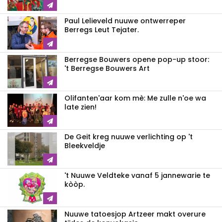
Paul Lelieveld nuuwe ontwerreper
Berregs Leut Tejater.
Berregse Bouwers opene pop-up stoor:
't Berregse Bouwers Art
Olifanten'aar kom mè: Me zulle n'oe wa
late zien!
De Geit kreg nuuwe verlichting op 't
Bleekveldje
't Nuuwe Veldteke vanaf 5 jannewarie te
kòòp.
Nuuwe tatoesjop Artzeer makt overure