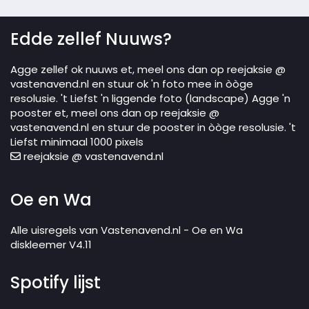
Edde zellef Nuuws?
Agge zellef ok nuuws et, meel ons dan op reejaksie @
vastenavend.nl en stuur ok 'n foto mee in òòge
resolusie. 't Liefst 'n liggende foto (landscape) Agge 'n
pooster et, meel ons dan op reejaksie @
vastenavend.nl en stuur de pooster in òòge resolusie. 't
Liefst minimaal 1000 pixels
reejaksie @ vastenavend.nl
Oe en Wa
Alle uisregels van Vastenavend.nl - Oe en Wa
diskleemer V4.11
Spotify lijst