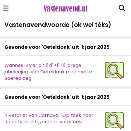
Vastenavendwoorde (ok wel tèks)
Gevonde voor 'Oeteldonk' uit 't jaar 2025
Wannes III vier d't 11x11+11+11 jarege
jubeleejem van Oeteldonk mee mette
Boereploeg
Gevonde voor 'Oeteldonk' uit 't jaar 2025
't Verdriet van Carnaval: 'Op zoek naar
de ziel van di bijzondere volksféést'