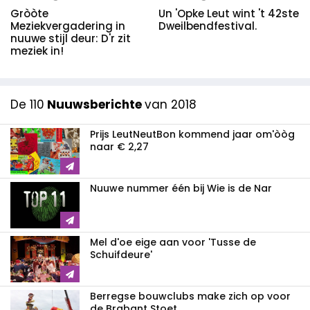
Un 'Opke Leut wint 't 42ste
Gròòte
Dweilbendfestival.
Meziekvergadering in
nuuwe stijl deur: D'r zit
meziek in!
De 110
Nuuwsberichte
van 2018
Prijs LeutNeutBon kommend jaar om'òòg
naar € 2,27
Nuuwe nummer één bij Wie is de Nar
Mel d'oe eige aan voor 'Tusse de
Schuifdeure'
Berregse bouwclubs make zich op voor
de Brabant Stoet