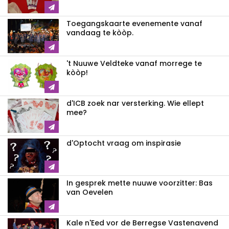
Toegangskaarte evenemente vanaf
vandaag te kòòp.
't Nuuwe Veldteke vanaf morrege te
kòòp!
d'ICB zoek nar versterking. Wie ellept
mee?
d'Optocht vraag om inspirasie
In gesprek mette nuuwe voorzitter: Bas
van Oevelen
Kale n'Eed vor de Berregse Vastenavend