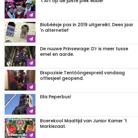
't Art op de juiste plek ebbe!
Biobéésje pas in 2019 uitgereikt. Dees jaar
'n alternetief
De nuuwe Prinsewage: D'r is meer tusse
emel en aarde.
Ekspozisie Tentòòngespreid vandaag
offiesjeel geopend.
Eila Peperbus!
Boerekool Maaltijd van Junior Kamer 't
Markiezaat.