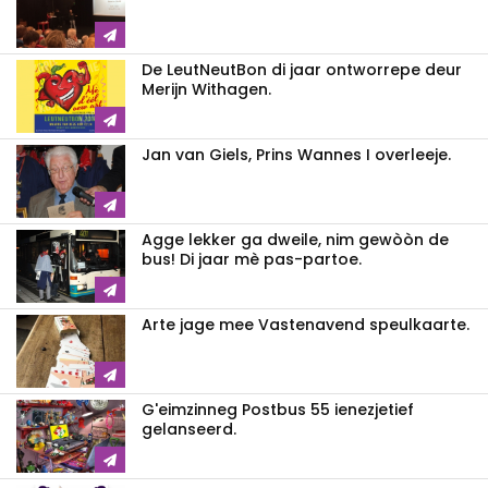
De LeutNeutBon di jaar ontworrepe deur
Merijn Withagen.
Jan van Giels, Prins Wannes I overleeje.
Agge lekker ga dweile, nim gewòòn de
bus! Di jaar mè pas-partoe.
Arte jage mee Vastenavend speulkaarte.
G'eimzinneg Postbus 55 ienezjetief
gelanseerd.