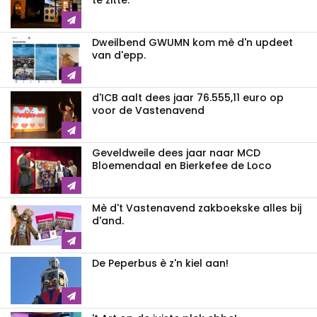
te zitte.
Dweilbend GWUMN kom mè d'n updeet
van d'epp.
d'ICB aalt dees jaar 76.555,11 euro op
voor de Vastenavend
Geveldweile dees jaar naar MCD
Bloemendaal en Bierkefee de Loco
Mè d't Vastenavend zakboekske alles bij
d'and.
De Peperbus è z'n kiel aan!