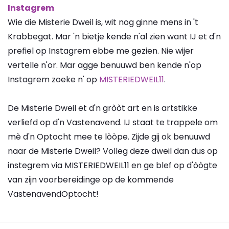
Instagrem
Wie die Misterie Dweil is, wit nog ginne mens in 't
Krabbegat. Mar 'n bietje kende n'al zien want IJ et d'n
prefiel op Instagrem ebbe me gezien. Nie wijer
vertelle n'or. Mar agge benuuwd ben kende n'op
Instagrem zoeke n' op
MISTERIEDWEIL11
.
De Misterie Dweil et d'n gròòt art en is artstikke
verliefd op d'n Vastenavend. IJ staat te trappele om
mè d'n Optocht mee te lòòpe. Zijde gij ok benuuwd
naar de Misterie Dweil? Volleg deze dweil dan dus op
instegrem via MISTERIEDWEIL11 en ge blef op d'òògte
van zijn voorbereidinge op de kommende
VastenavendOptocht!