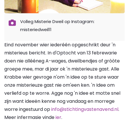
Volleg Misterie Dweil op Instagram:
misteriedweil11
Eind november wier iederéén opgeschrikt deur 'n
misterieus bericht. In d'Optocht van 13 febrewarie
doen nie allééneg A-wages, dweilbendjes of gròòte
groepe mee, mar di jaar ok 'n misterieuze gast. Alle
Krabbe wier gevroge n'om 'n idee op te sture waar
onze misterieuze gast nie om'een ken. 'n Idee om
verliefd op te worre. Agge nog 'n idee et motte snel
zijn want ideeën kenne nog vandaag en morrege
worre ingestuurd op
info@stichtingvastenavend.nl
.
Meer infermasie vinde
ier
.