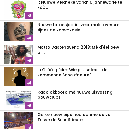
't Nuuwe Veldteke vanaf 5 jannewarie te
kòòp.
Nuuwe tatoesjop Artzeer makt overure
tijdes de konvokasie
Motto Vastenavend 2018: Mè d'éél oew
art.
'n Gròòt g'eim: Wie prisseteert de
kommende Scheufdeure?
Raad akkoord mè nuuwe uisvesting
bouwclubs
Ge ken oew eige nou aanmelde vor
Tusse de Schuifdeure.