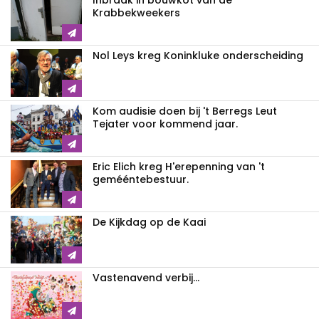
Inbraak in bouwkot van de
Krabbekweekers
Nol Leys kreg Koninkluke onderscheiding
Kom audisie doen bij 't Berregs Leut
Tejater voor kommend jaar.
Eric Elich kreg H'erepenning van 't
gemééntebestuur.
De Kijkdag op de Kaai
Vastenavend verbij...