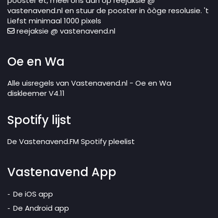
pooster et, meel ons dan op reejaksie @
vastenavend.nl en stuur de pooster in òòge resolusie. 't
Liefst minimaal 1000 pixels
reejaksie @ vastenavend.nl
Oe en Wa
Alle uisregels van Vastenavend.nl - Oe en Wa
diskleemer V4.11
Spotify lijst
De Vastenavend.FM Spotify pleelist
Vastenavend App
De iOS app
De Android app