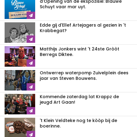
d'Opening van de ekspozisie: Blauwe
Schuyt vaar mar uyt.
Edde gij d'Ellef Artejagers al gezien in 't
Krabbegat?
Matthijs Jonkers wint 't 24ste Gròòt
Berregs Diktee.
Ontwerrep waterpomp Zuivelplein dees
jaar van Steven Bouwens.
Kommende zaterdag lat Krappz de
jeugd Art Gaan!
't Klein Veldteke nog te kòòp bij de
boerinne.