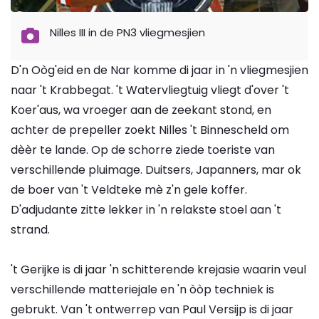
Nilles III in de PN3 vliegmesjien
D'n Oòg'eid en de Nar komme di jaar in 'n vliegmesjien
naar 't Krabbegat. 't Watervliegtuig vliegt d'over 't
Koer'aus, wa vroeger aan de zeekant stond, en
achter de prepeller zoekt Nilles 't Binnescheld om
dèèr te lande. Op de schorre ziede toeriste van
verschillende pluimage. Duitsers, Japanners, mar ok
de boer van 't Veldteke mè z'n gele koffer.
D'adjudante zitte lekker in 'n relakste stoel aan 't
strand.
't Gerijke is di jaar 'n schitterende krejasie waarin veul
verschillende matteriejale en 'n òòp techniek is
gebrukt. Van 't ontwerrep van Paul Versijp is di jaar