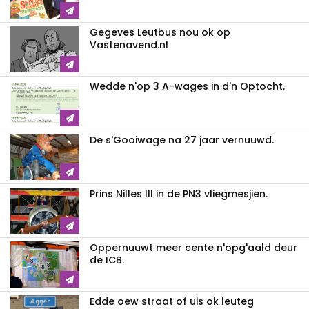
Gegeves Leutbus nou ok op
Vastenavend.nl
Wedde n'op 3 A-wages in d'n Optocht.
De s'Gooiwage na 27 jaar vernuuwd.
Prins Nilles III in de PN3 vliegmesjien.
Oppernuuwt meer cente n'opg'aald deur
de ICB.
Edde oew straat of uis ok leuteg