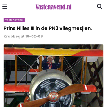
Vastenavend
Prins Nilles III in de PN3 vliegmesjien.
Krabbegat 18-02-09