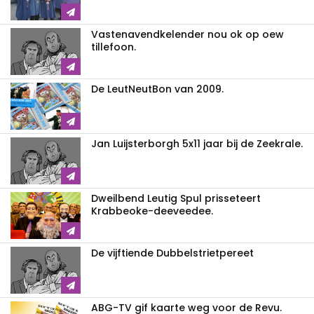
Vastenavendkelender nou ok op oew
tillefoon.
De LeutNeutBon van 2009.
Jan Luijsterborgh 5x11 jaar bij de Zeekrale.
Dweilbend Leutig Spul prisseteert
Krabbeoke-deeveedee.
De vijftiende Dubbelstrietpereet
ABG-TV gif kaarte weg voor de Revu.