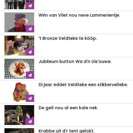
Wim van Vliet nou neve Lammerientje.
't Bronze Veldteke te kòòp.
Jubileum button Wa d'n Uis'ouwe.
Di jaar eddet Veldteke een stikkervelleke.
De geit nou al een kale nek.
Krabbe uit d'r tent gelokt.