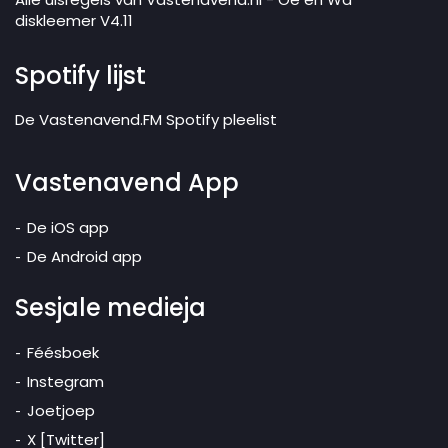
diskleemer V4.11
Spotify lijst
De Vastenavend.FM Spotify pleelist
Vastenavend App
De iOS app
De Android app
Sesjale medieja
Féésboek
Instegram
Joetjoep
X [Twitter]