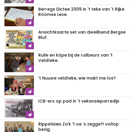
Berregs Dictee 2009 in 't teke van 't Rijke
Ròòmse Leve.
Ansichtkaarte set van dweilbend Bergse
Bluf.
Ruile en kòpe bij de ruilbeurs van 't
Veldteke.
't Nuuwe veldteke, wie makt me los?
ICB-ers op pad in 't vekansieparredijs
Rippetisies Za'k 't oe 's zegge?! vollop
bezig.