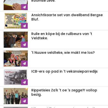
Ròòmse Leve.
Ansichtkaarte set van dweilbend Bergse
Bluf.
Ruile en kòpe bij de ruilbeurs van 't
Veldteke.
't Nuuwe veldteke, wie makt me los?
ICB-ers op pad in 't vekansieparredijs
Rippetisies Za'k 't oe 's zegge?! vollop
bezig.