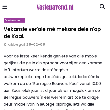
Vastenavend
Vekansie ver'ale mè mekare dele n'op
de Kaai.
Krabbegat 26-02-09
Voor de leste keer kende geniete van alle mooie
gerijkes die ge in d'n optocht voorbij et zien komme.
In 't InterIum worre de stééngève
ontwerreptekeninge tentòòn gesteld. Iederèèn is
welkom op de "Berregse Bouwers Kaai" vanaf 10.00
uur. Zoas ielek jaar ist di jaar ok wir mogeluk om de
Berregse bouwers 'n éél werrem art toe te drage
deur middel van 'n leutege bijdrage, iets wa alle