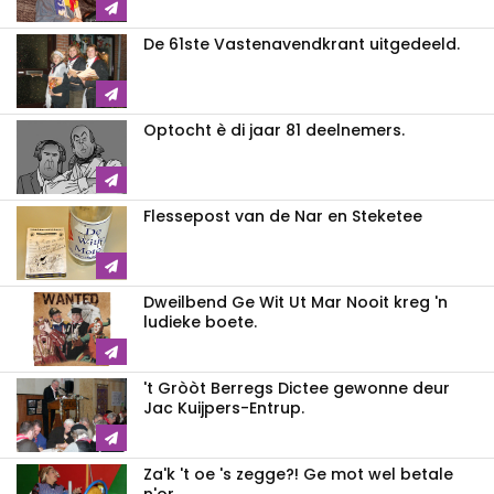
De 61ste Vastenavendkrant uitgedeeld.
Optocht è di jaar 81 deelnemers.
Flessepost van de Nar en Steketee
Dweilbend Ge Wit Ut Mar Nooit kreg 'n
ludieke boete.
't Gròòt Berregs Dictee gewonne deur
Jac Kuijpers-Entrup.
Za'k 't oe 's zegge?! Ge mot wel betale
n'or.