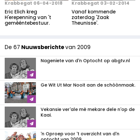
Krabbegat 03-02-2014
Krabbegat 06-04-2018
Vanaf kommende
Eric Elich kreg
zaterdag 'Zaak
H'erepenning van 't
Theunisse'.
gemééntebestuur.
De 67
Nuuwsberichte
van 2009
Nageniete van d'n Optocht op abgtv.nl
Ge Wit Ut Mar Nooit aan de schòònmaak.
Vekansie ver'ale mè mekare dele n'op de
Kaai.
'n Oproep voor 't overzicht van d'n
optocht van 2009.