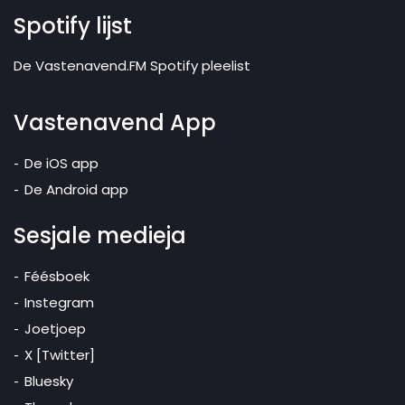
Spotify lijst
De Vastenavend.FM Spotify pleelist
Vastenavend App
De iOS app
De Android app
Sesjale medieja
Féésboek
Instegram
Joetjoep
X [Twitter]
Bluesky