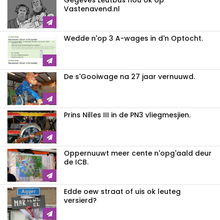
Vastenavend.nl
Wedde n'op 3 A-wages in d'n Optocht.
De s'Gooiwage na 27 jaar vernuuwd.
Prins Nilles III in de PN3 vliegmesjien.
Oppernuuwt meer cente n'opg'aald deur
de ICB.
Edde oew straat of uis ok leuteg
versierd?