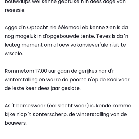
bouwklups wel kenne gebruike n'in dees dage van
resessie.
Agge d'n Optocht nie éélemaal eb kenne zien is da
nog mogeluk in d'opgebouwde tente. Teves is da 'n
leuteg mement om al oew vakansiever'ale n'uit te
wissele.
Rommetom 17.00 uur gaan de gerijkes nar d'r
winterstalling en worre de poorte n'op de Kaai voor
de leste keer dees jaar geslote.
As 't bamesweer (éél slecht weer) is, kende komme
kijke n'op 't Konterscherp, de winterstalling van de
bouwers.