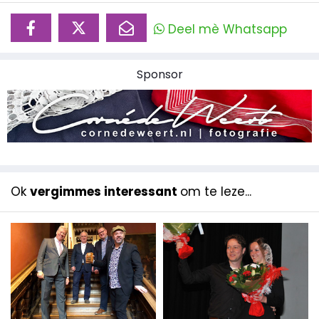
Deel mè Whatsapp
Sponsor
Ok
vergimmes interessant
om te leze...