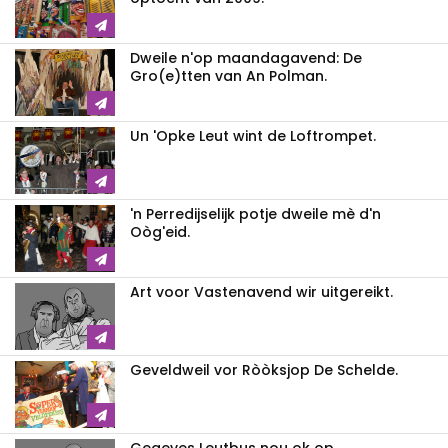
Dweile n'op maandagavend: De
Gro(e)tten van An Polman.
Un 'Opke Leut wint de Loftrompet.
'n Perredijselijk potje dweile mè d'n
Oòg'eid.
Art voor Vastenavend wir uitgereikt.
Geveldweil vor Ròòksjop De Schelde.
Gegeves Leutbus nou ok op