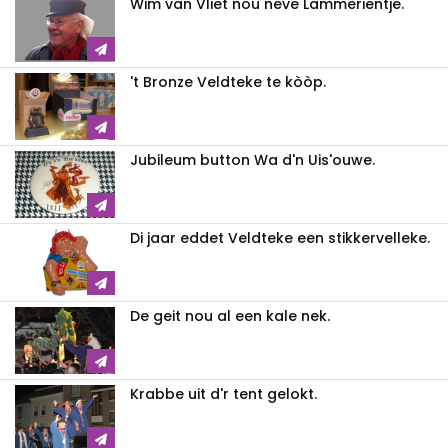
Wim van Vliet nou neve Lammerientje.
't Bronze Veldteke te kòòp.
Jubileum button Wa d'n Uis'ouwe.
Di jaar eddet Veldteke een stikkervelleke.
De geit nou al een kale nek.
Krabbe uit d'r tent gelokt.