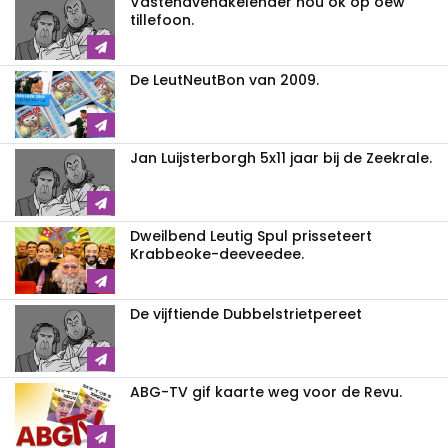
Vastenavendkelender nou ok op oew
tillefoon.
De LeutNeutBon van 2009.
Jan Luijsterborgh 5x11 jaar bij de Zeekrale.
Dweilbend Leutig Spul prisseteert
Krabbeoke-deeveedee.
De vijftiende Dubbelstrietpereet
ABG-TV gif kaarte weg voor de Revu.